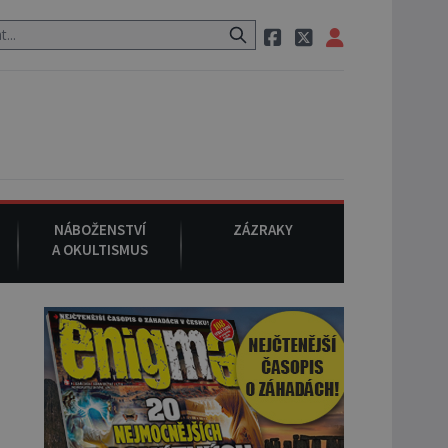
 neznámého původu.
7. srpna 1994
: Na americké městečko Oakvill
NÁBOŽENSTVÍ
ZÁZRAKY
A OKULTISMUS