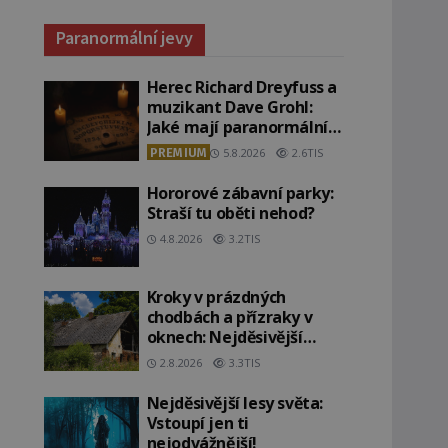
Paranormální jevy
Herec Richard Dreyfuss a
muzikant Dave Grohl:
Jaké mají paranormální
zážitky?
PREMIUM
5.8.2026
2.6TIS
Hororové zábavní parky:
Straší tu oběti nehod?
4.8.2026
3.2TIS
Kroky v prázdných
chodbách a přízraky v
oknech: Nejděsivější
domy v Česku budí hrůzu
2.8.2026
3.3TIS
Nejděsivější lesy světa:
Vstoupí jen ti
nejodvážnější!