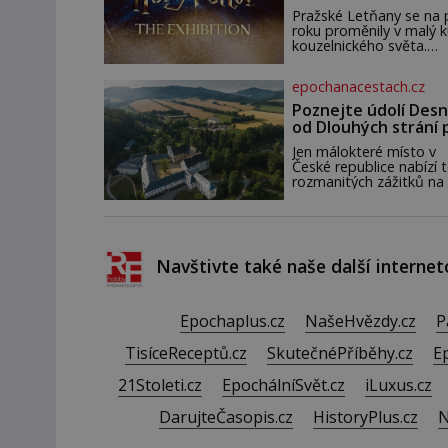
zahájena…
pár dní nato umírá. Je to
Pražské Letňany se na 
muž nebývale krutý. Je
roku proměnily v malý 
činy budí hrůzu ještě
kouzelnického světa.
dlouho po jeho smrti
Výstava Harry Potter™:
The Exhibition přivezla
epochanacestach.cz
Česka originální filmové
kostýmy a rekvizity,
Poznejte údolí Desn
Bradavice, Hagridovu c
od Dlouhých strání 
i uč
termální prameny
Jen málokteré místo v
České republice nabízí t
rozmanitých zážitků na
malém území jako údolí
řeky Desné v srdci
Jeseníků. Během jediné
dne můžete nahlédnou
do útrob jedné z
Navštivte také naše další internet
nejvýznamnějších vodní
elektráren v Evropě, vy
se na horské hřebeny,
projet se na koloběžce
Epochaplus.cz
NašeHvězdy.cz
P
den zakončit poznáván
památek ve Velkých
TisíceReceptů.cz
SkutečnéPříběhy.cz
E
Losinách nebo v termá
21Stoleti.cz
EpochálníSvět.cz
iLuxus.cz
DarujteČasopis.cz
HistoryPlus.cz
N