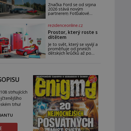
novým partnerem
Značka Ford se od srpna
FAČR
2026 stává novým
partnerem Fotbalové
asociace České republiky. V
rámci tříleté spolupráce
rezidenceonline.cz
zajistí mobilitu asociace,
reprezentačních týmů i
Prostor, který roste s
českého fotbalu v
dítětem
regionech. Partner
Je to svět, který se vyvíjí a
proměňuje od prvních
dětských krůčků až po
dospívání. Správně
navržený pokoj podporuje
bezpečí, kreativitu,
soustředění i odpočinek a
reaguje na každou etapu
SOPISU
života a specifické potřeby
dítěte. Pro nejmenší je
klíčová jednoduchost,
108 strhujících
měkkost a bezpečí, proto
by pokoj miminka měl
jčtenějšího
působit především klidně a
eském trhu!
útulně. Předškolní věk je
RIANTU
E