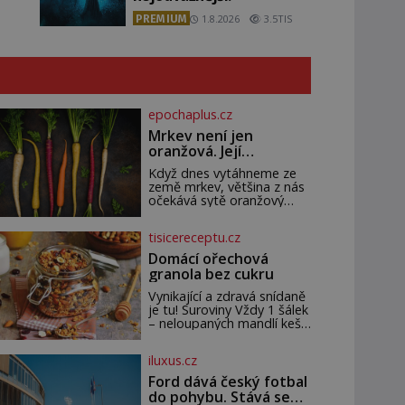
PREMIUM
1.8.2026
3.5TIS
epochaplus.cz
Mrkev není jen
oranžová. Její
neuvěřitelný příběh
Když dnes vytáhneme ze
začíná fialovou barvou
země mrkev, většina z nás
očekává sytě oranžový
kořen. Jenže po většinu své
historie je mrkev všechno
tisicereceptu.cz
možné, jen ne oranžová. Je
fialová, žlutá, bílá, někdy
Domácí ořechová
dokonce téměř černá. Až
granola bez cukru
díky stovkám let pečlivého
šlechtění se z ní stává
Vynikající a zdravá snídaně
zelenina, bez které si
je tu! Suroviny Vždy 1 šálek
českou zahradu ani
– neloupaných mandlí kešu
nedokážeme představit.
ořechů vlašských ořechů
Její příběh je
slunečnicových semínek
iluxus.cz
semínek dýně rozinek 3
šálky ovesných vloček 1
Ford dává český fotbal
lžíce mlet
do pohybu. Stává se