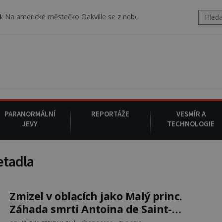
rické městečko Oakville se z nebe snáší podivná rosolovitá látka
PARANORMÁLNÍ
REPORTÁŽE
VESMÍR A
JEVY
TECHNOLOGIE
etadla
Zmizel v oblacích jako Malý princ.
Záhada smrti Antoina de Saint-
Exupéryho klade nezodpovězené