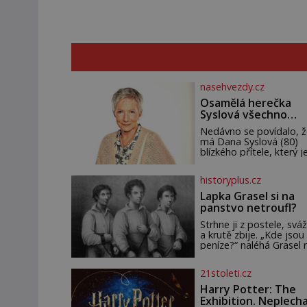
nasehvezdy.cz
Osamělá herečka
Syslová všechno
vzdala?
Nedávno se povídalo, ž
má Dana Syslová (80)
blízkého přítele, který je
oporou. Ale je to ještě
vůbec pravda? V
historyplus.cz
posledních dnech čím d
častěji mluví o svém
Lapka Grasel si na
odchodu. Dohnala ji snad
panstvo netroufl?
samota? Půs
Strhne ji z postele, sváž
a krutě zbije. „Kde jsou
peníze?“ naléhá Grasel 
starou švadlenku. Když
to neprozradí – ostatn
21stoleti.cz
ani nemůže, protože
žádné nemá, spokojí se
Harry Potter: The
lupič s několika měďáky
Exhibition. Neplech
štůčky látky. Zraněná ž