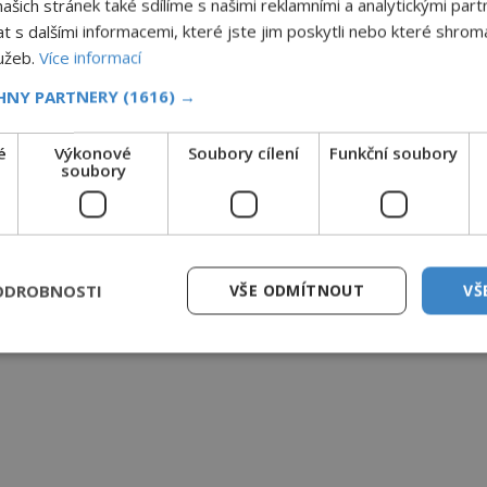
šich stránek také sdílíme s našimi reklamními a analytickými partn
s dalšími informacemi, které jste jim poskytli nebo které shromá
lužeb.
Více informací
CHNY PARTNERY
(1616) →
é
Výkonové
Soubory cílení
Funkční soubory
soubory
ODROBNOSTI
VŠE ODMÍTNOUT
VŠ