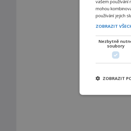
vašem používání na
mohou kombinovat 
používání jejich s
ZOBRAZIT VŠE
Nezbytně nutn
soubory
ZOBRAZIT P