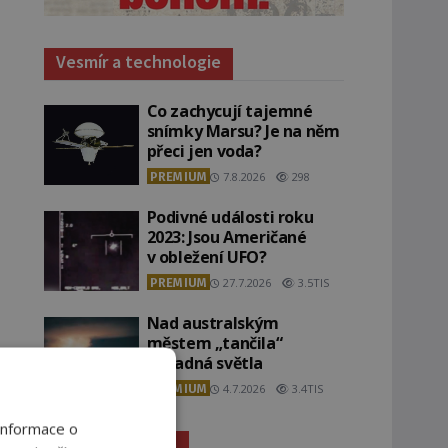
Vesmír a technologie
Co zachycují tajemné
snímky Marsu? Je na něm
přeci jen voda?
PREMIUM
7.8.2026
298
Podivné události roku
2023: Jsou Američané
v obležení UFO?
PREMIUM
27.7.2026
3.5TIS
Nad australským
městem „tančila“
záhadná světla
PREMIUM
4.7.2026
3.4TIS
Informace o
Záhady historie