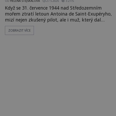
OD
HELENA STEJSKALOVÁ
27.5.2026
3.2TIS
otázky
Když se 31. července 1944 nad Středozemním
mořem ztratí letoun Antoina de Saint-Exupéryho,
mizí nejen zkušený pilot, ale i muž, který dal
světu Malého prince. Autor, jenž ve svých knihách
ZOBRAZIT VÍCE
píše o odvaze, samotě i lidskosti, odlétá na další
průzkumnou misi a už se nikdy nevrací. Jeho
zmizení se na dlouhá desetiletí mění v jednu z
největších literárních a leteckých záhad 20.
století. Spisovatel An