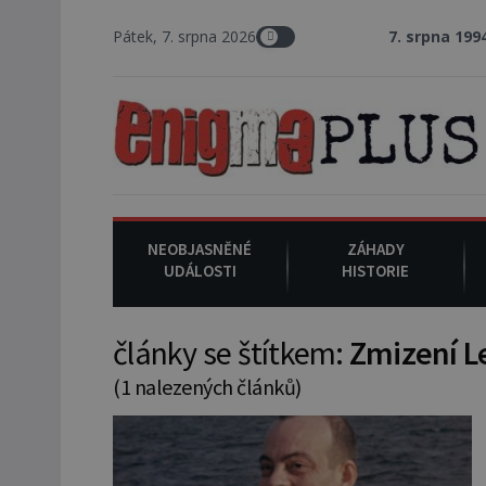
Pátek, 7. srpna 2026
7. srpna 1994
: Na ame
NEOBJASNĚNÉ
ZÁHADY
UDÁLOSTI
HISTORIE
články se štítkem:
Zmizení L
(1 nalezených článků)