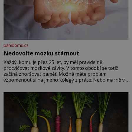
panidomu.cz
Nedovolte mozku stárnout
Každý, komu je přes 25 let, by měl pravidelně
procvičovat mozkové závity. V tomto období se totiž
začíná zhoršovat paměť. Možná máte problém
vzpomenout si na jméno kolegy z práce. Nebo marně v
paměti lovíte název knížky, kterou jste nedávno přečetli.
Je to opravdu tak, s věkem jako kdyby se paměť
rozhodla stávkovat. Cvičte