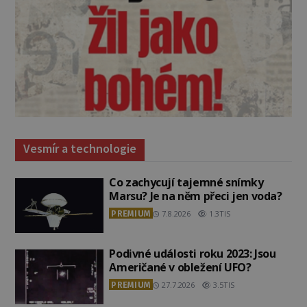
Vesmír a technologie
Co zachycují tajemné snímky
Marsu? Je na něm přeci jen voda?
PREMIUM
7.8.2026
1.3TIS
Podivné události roku 2023: Jsou
Američané v obležení UFO?
PREMIUM
27.7.2026
3.5TIS