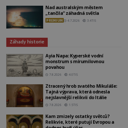
Nad australským městem
„tančila“ záhadná světla
PREMIUM
4.7.2026
3.4TIS
Záhady historie
Ayia Napa: Kyperské vodní
monstrum s mírumilovnou
povahou
7.8.2026
4.0TIS
Ztracený hrob svatého Mikuláše:
Tajná výprava, která odnesla
nejslavnější relikvii do Itálie
7.8.2026
1.5TIS
Kam zmizely ostatky světců?
Relikvie, které putují Evropou a
dodnes budí úžas