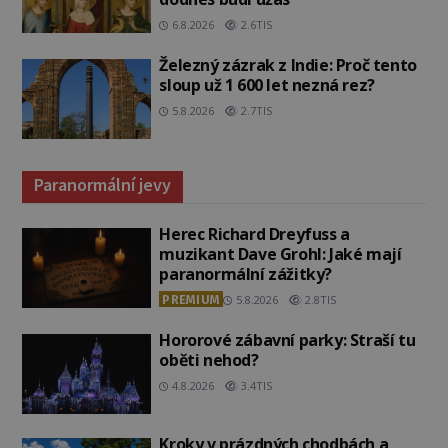
6.8.2026
2.6TIS
Železný zázrak z Indie: Proč tento
sloup už 1 600 let nezná rez?
5.8.2026
2.7TIS
Paranormální jevy
Herec Richard Dreyfuss a
muzikant Dave Grohl: Jaké mají
paranormální zážitky?
PREMIUM
5.8.2026
2.8TIS
Hororové zábavní parky: Straší tu
oběti nehod?
4.8.2026
3.4TIS
Kroky v prázdných chodbách a