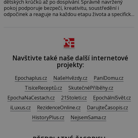
dětských krůčků až po dospívání. Správně navržený
pokoj podporuje bezpečí, kreativitu, soustředění i
odpočinek a reaguje na každou etapu života a specifické
potřeby dítěte. Pro nejmenší je klíčová jednoduchost,
měkkost a bezpečí, proto by pokoj miminka měl působit
především klidně a útulně. Předškolní věk je
Navštivte také naše další internetové
projekty:
Epochaplus.cz
NašeHvězdy.cz
PaníDomu.cz
TisíceReceptů.cz
SkutečnéPříběhy.cz
EpochaNaCestach.cz
21Stoleti.cz
EpochálníSvět.cz
iLuxus.cz
RezidenceOnline.cz
DarujteČasopis.cz
HistoryPlus.cz
NejsemSama.cz