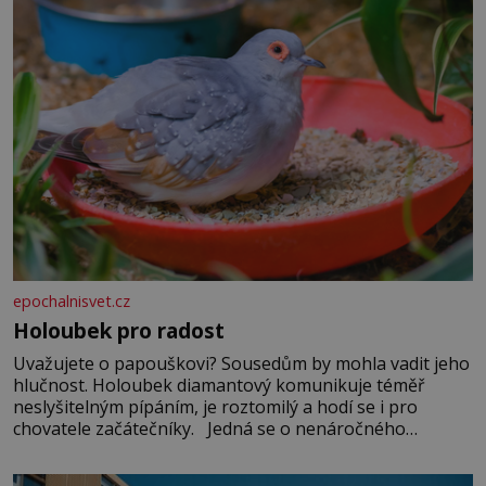
epochalnisvet.cz
Holoubek pro radost
Uvažujete o papouškovi? Sousedům by mohla vadit jeho
hlučnost. Holoubek diamantový komunikuje téměř
neslyšitelným pípáním, je roztomilý a hodí se i pro
chovatele začátečníky. Jedná se o nenáročného
klidného ptáčka, který většinu dne jen posedává. Hodně
času tráví na zemi, kde sbírá zbytky semínek Jeho