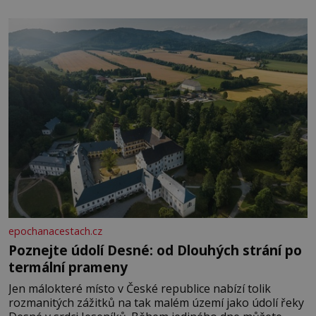
epochanacestach.cz
Poznejte údolí Desné: od Dlouhých strání po
termální prameny
Jen málokteré místo v České republice nabízí tolik
rozmanitých zážitků na tak malém území jako údolí řeky