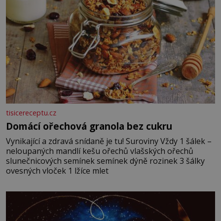
tisicereceptu.cz
Domácí ořechová granola bez cukru
Vynikající a zdravá snídaně je tu! Suroviny Vždy 1 šálek –
neloupaných mandlí kešu ořechů vlašských ořechů
slunečnicových semínek semínek dýně rozinek 3 šálky
ovesných vloček 1 lžíce mlet