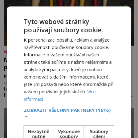
Tyto webové stránky
používají soubory cookie.
K personalizaci obsahu, reklam a analýze
návštěvnosti používáme soubory cookie.
epochaplus.cz
Informace o vašem používání našich
Mrkev není jen oranžová. Její neuvěřitelný
stránek také sdílíme s našimi reklamními a
příběh začíná fialovou barvou
analytickými partnery, kteří je mohou
Když dnes vytáhneme ze země mrkev, většina z nás
kombinovat s dalšími informacemi, které
očekává sytě oranžový kořen. Jenže po většinu své
jste jim poskytli nebo které shromáždili při
historie je mrkev všechno možné, jen ne oranžová. Je
vašem používání jejich služeb.
Více
fialová, žlutá, bílá, někdy dokonce téměř černá. Až díky
informací
stovkám let pečlivého šlechtění se z ní stává zelenina,
bez které si českou zahradu ani nedokážeme představit.
ZOBRAZIT VŠECHNY PARTNERY
(1616)
Její příběh je
→
Nezbytně
Výkonové
Soubory
nutné
soubory
cílení