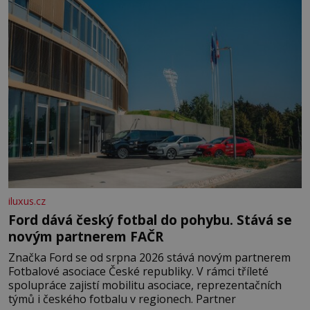
domovinou je prakticky celá Austrálie s výjimkou
pobřežní oblasti.
iluxus.cz
Ford dává český fotbal do pohybu. Stává se
novým partnerem FAČR
Značka Ford se od srpna 2026 stává novým partnerem
Fotbalové asociace České republiky. V rámci tříleté
spolupráce zajistí mobilitu asociace, reprezentačních
týmů i českého fotbalu v regionech. Partner