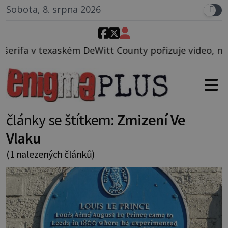
Sobota, 8. srpna 2026
m DeWitt County pořizuje video, na kterém před jeho
články se štítkem:
Zmizení Ve
Vlaku
(1 nalezených článků)