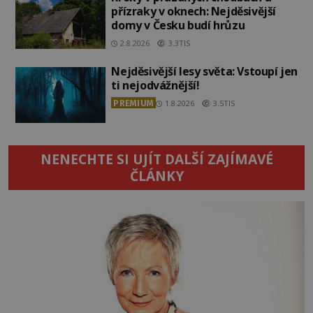
přízraky v oknech: Nejděsivější
domy v Česku budí hrůzu
2.8.2026
3.3TIS
Nejděsivější lesy světa: Vstoupí jen
ti nejodvážnější!
PREMIUM
1.8.2026
3.5TIS
NENECHTE SI UJÍT DALŠÍ ZAJÍMAVÉ
ČLÁNKY