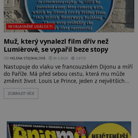
NEOBJASNĚNÉ UDÁLOSTI
Muž, který vynalezl film dřív než
Lumièrové, se vypařil beze stopy
OD
HELENA STEJSKALOVÁ
30.5.2026
3.8TIS
Nastupuje do vlaku ve francouzském Dijonu a míří
do Paříže. Má před sebou cestu, která mu může
změnit život. Louis Le Prince, jeden z největších
průkopníků filmu, se chystá představit světu svůj
ZOBRAZIT VÍCE
revoluční vynález, pohyblivé obrázky. Jenže do
cílové stanice nikdy nedorazí. Po muži, kterého
dnes mnozí označují za skutečného otce
kinematografie, se roku 1890 doslova slehne zem.
Patří mezi největší