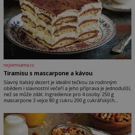
nejsemsama.cz
Tiramisu s mascarpone a kávou
Slavný italský dezert je ideální tečkou za rodinným
obědem i slavnostní večeří a jeho příprava je jednodušší,
než se může zdát. Ingredience pro 4 osoby: 250 g
mascarpone 3 vejce 80 g cukru 200 g cukrářských
piškotů 250 ml silné kávy 2 lžíce amaretta kakao na
posypání Postup: Oddělte žloutky od bílků. Žloutky
vyšlehejte s cukrem do světlé pěny a postupně do nich
vmíchejte mascarpone, aby vznikl hladký