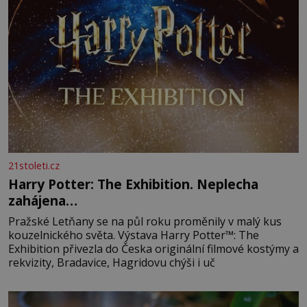
21stoleti.cz
Harry Potter: The Exhibition. Neplecha
zahájena…
Pražské Letňany se na půl roku proměnily v malý kus
kouzelnického světa. Výstava Harry Potter™: The
Exhibition přivezla do Česka originální filmové kostýmy a
rekvizity, Bradavice, Hagridovu chýši i uč