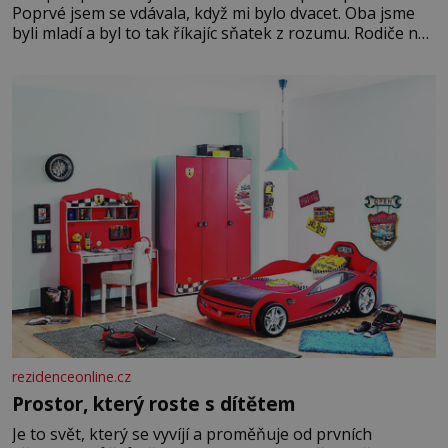
Poprvé jsem se vdávala, když mi bylo dvacet. Oba jsme
byli mladí a byl to tak říkajíc sňatek z rozumu. Rodiče nás
dali dohromady, Toník byl dobře zaopatřený mladý muž.
Manželství nám oběma moc nesvědčilo, brzy jsme zjistili,
že
rezidenceonline.cz
Prostor, který roste s dítětem
Je to svět, který se vyvíjí a proměňuje od prvních