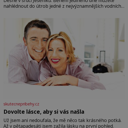
Desné v srdci Jeseníků. Během jediného dne můžete
nahlédnout do útrob jedné z nejvýznamnějších vodních
elektráren v Evropě, vydat se na horské hřebeny, projet
se na koloběžce a den zakončit poznáváním památek ve
Velkých Losinách nebo v termálním
skutecnepribehy.cz
Dovolte lásce, aby si vás našla
Už jsem ani nedoufala, že mě něco tak krásného potká.
Až v pětapadesáti jsem zažila lásku na první pohled.