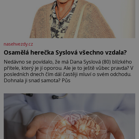
nasehvezdy.cz
Osamělá herečka Syslová všechno vzdala?
Nedávno se povídalo, že má Dana Syslová (80) blízkého
přítele, který je jí oporou. Ale je to ještě vůbec pravda? V
posledních dnech čím dál častěji mluví o svém odchodu.
Dohnala ji snad samota? Půs