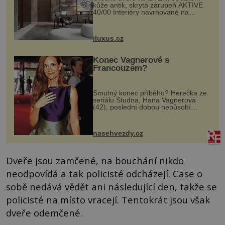
kůže antik, skrytá zárubeň AKTIVE
40/00 Interiéry navrhované na
zakázku často vyžadují atypické
rozměry nejen nábytku, ale i
otvorových prvků. Technické zázemí
iluxus.cz
dnes umož...
Konec Vagnerové s
Francouzem?
Smutný konec příběhu? Herečka ze
seriálu Studna, Hana Vagnerová
(42), poslední dobou nepůsobí
nejšťastněji. Ačkoli časy její anorexie
jsou už dávno pryč a opět se pyšnila
ženskými křivkami, najednou s...
nasehvezdy.cz
Dveře jsou zamčené, na bouchání nikdo
neodpovídá a tak policisté odcházejí. Case o
sobě nedává vědět ani následující den, takže se
policisté na místo vracejí. Tentokrát jsou však
dveře odemčené.