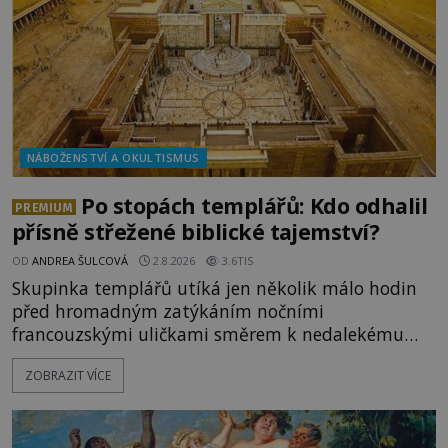
NÁBOŽENSTVÍ A OKULTISMUS
Po stopách templářů: Kdo odhalil
PREMIUM
přísně střežené biblické tajemství?
OD
ANDREA ŠULCOVÁ
2.8.2026
3.6TIS
Skupinka templářů utíká jen několik málo hodin
před hromadným zatýkáním nočními
francouzskými uličkami směrem k nedalekému
přístavu. Jeden z nich má přes ramena ranec s
ZOBRAZIT VÍCE
tajemným obsahem. Kapitán lodi už na ně čeká.
„Dejte to do podpalubí a připravte se. Za chvíli
vyplouváme,“ sdělí jim. „Kam máme namířeno,