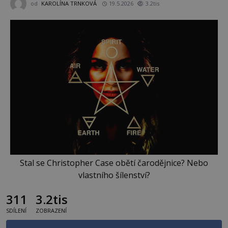
od
KAROLÍNA TRNKOVÁ
19.5.2026
3.2tis
Stal se Christopher Case obětí čarodějnice? Nebo
vlastního šílenství?
311
3.2tis
SDÍLENÍ
ZOBRAZENÍ