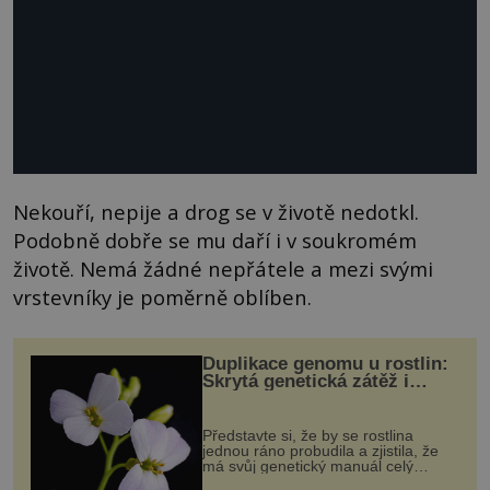
Nekouří, nepije a drog se v životě nedotkl.
Podobně dobře se mu daří i v soukromém
životě. Nemá žádné nepřátele a mezi svými
vrstevníky je poměrně oblíben.
Duplikace genomu u rostlin:
Skrytá genetická zátěž i
evoluční výhoda
Představte si, že by se rostlina
jednou ráno probudila a zjistila, že
má svůj genetický manuál celý
dvakrát. Přesně to se občas v