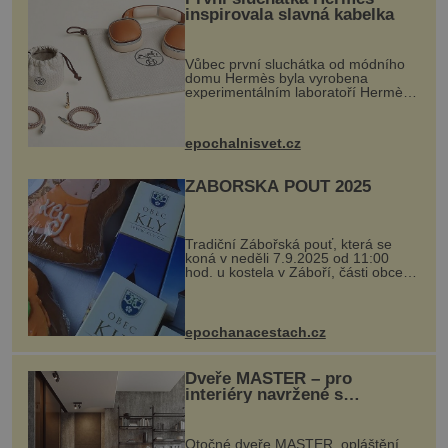
inspirovala slavná kabelka
Vůbec první sluchátka od módního
domu Hermès byla vyrobena
experimentálním laboratoří Hermès
Ateliers Horizons. Elegantní gadget
si vyžádal dva roky vývoje a chlubí
se ručně šitou hovězí kůží a
epochalnisvet.cz
kovový...
ZÁBOŘSKÁ POUŤ 2025
Tradiční Zábořská pouť, která se
koná v neděli 7.9.2025 od 11:00
hod. u kostela v Záboří, části obce
Kly u Mělníka. V programu naleznete
komentovanou prohlídku kostela,
dobovou hudbu, řemesla, atrakce...
epochanacestach.cz
Dveře MASTER – pro
interiéry navržené s
rozumem i vášní!
Otočné dveře MASTER, opláštění