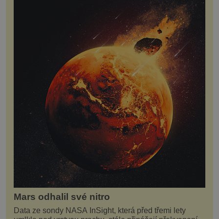
Mars odhalil své nitro
Data ze sondy NASA InSight, která před třemi lety