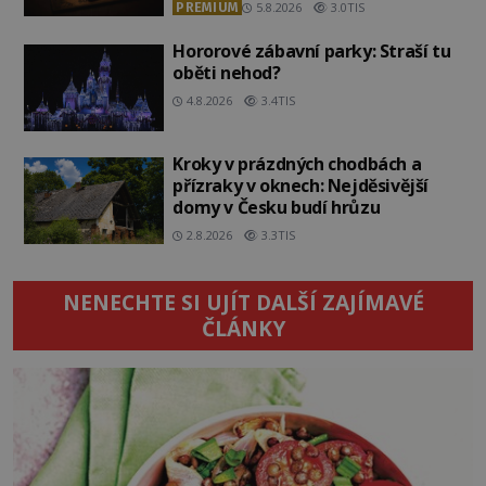
PREMIUM
5.8.2026
3.0TIS
Hororové zábavní parky: Straší tu
oběti nehod?
4.8.2026
3.4TIS
Kroky v prázdných chodbách a
přízraky v oknech: Nejděsivější
domy v Česku budí hrůzu
2.8.2026
3.3TIS
NENECHTE SI UJÍT DALŠÍ ZAJÍMAVÉ
ČLÁNKY