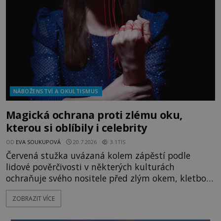
pověru? Už šest měsíců pobývá
NÁBOŽENSTVÍ A OKULTISMUS
Magická ochrana proti zlému oku,
kterou si oblíbily i celebrity
OD
EVA SOUKUPOVÁ
20.7.2026
3.1TIS
Červená stužka uvázaná kolem zápěstí podle
lidové pověrčivosti v některých kulturách
ochraňuje svého nositele před zlým okem, kletbou,
která může přivodit neštěstí či nemoc. S tímto
ZOBRAZIT VÍCE
nenápadným symbolem magické ochrany lze
občas spatřit i různé celebrity včetně Madonny