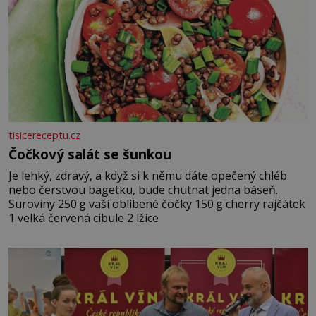
tisicereceptu.cz
Čočkový salát se šunkou
Je lehký, zdravý, a když si k němu dáte opečený chléb
nebo čerstvou bagetku, bude chutnat jedna báseň.
Suroviny 250 g vaší oblíbené čočky 150 g cherry rajčátek
1 velká červená cibule 2 lžíce