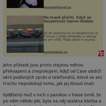
přírodě stane – a podle nového
výzkumu to může být pro druhy
epochalnisvet.cz
vstupenka...
Na hraně přežití. Když se
bezpečnost teprve hledala
Až do nedávna se na bezpečnost ve
Formuli 1 příliš nehledělo a nehody
se jen vršily. Řada pilotů to poznala
na vlastní kůži, často s trvalými
následky nebo bohužel i ztrátou
života. Dnes nepochopiteln...
epochaplus.cz
Jeho přátelé jsou proto stejnou měrou
překvapeni a znepokojeni, když od Case obdrží
sérii podivných zpráv a telefonátů, které se ani
trochu nepodobají tomu, jak jej dosud znali.
Vyděšený muž v nich s panikou v hlase tvrdí, že
po něm někdo jde, byla na něj seslána kletba a