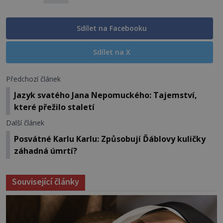
Sdílet na Facebooku
Sdílet na X
Předchozí článek
Jazyk svatého Jana Nepomuckého: Tajemství,
které přežilo staletí
Další článek
Posvátné Karlu Karlu: Způsobují Ďáblovy kuličky
záhadná úmrtí?
Související články