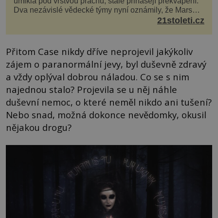
umlkla pod vrstvou prachu, stále přinášejí překvapení.
Dva nezávislé vědecké týmy nyní oznámily, že Mars
má nejen plášť plný trosek z dávných impaktů,...
21stoleti.cz
Přitom Case nikdy dříve neprojevil jakýkoliv
zájem o paranormální jevy, byl duševně zdravý
a vždy oplýval dobrou náladou. Co se s nim
najednou stalo? Projevila se u něj náhle
duševní nemoc, o které neměl nikdo ani tušení?
Nebo snad, možná dokonce nevědomky, okusil
nějakou drogu?