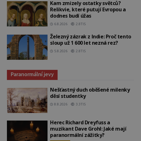
Kam zmizely ostatky světců?
Relikvie, které putují Evropou a
dodnes budí úžas
6.8.2026
2.8TIS
Železný zázrak z Indie: Proč tento
sloup už 1 600 let nezná rez?
5.8.2026
2.8TIS
Paranormální jevy
Nešťastný duch oběšené milenky
děsí studentky
8.8.2026
3.3TIS
Herec Richard Dreyfuss a
muzikant Dave Grohl: Jaké mají
paranormální zážitky?