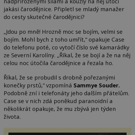
nadpřirozenými silami a kouzly na něj útočí
jakási čarodějnice. Připletl se mladý manažer
do cesty skutečné čarodějnici?
„Jdou po mně! Hrozně moc se bojím, velmi se
bojím. Mohl bych z toho umřít,“ opakuje Case
do telefonu poté, co vytočí číslo své kamarádky
ze Severní Karolíny. „Říkal, že se bojí a že na něj
celou noc útočila čarodějnice a řezala ho.
Říkal, že se probudil s drobně pořezanými
konečky prstů,“ vzpomíná
Sammye Souder
.
Podobně zní i telefonáty jeho dalším přátelům.
Case se v nich zdá poněkud paranoidní a
několikrát opakuje, že mu zbývá jen týden
života.