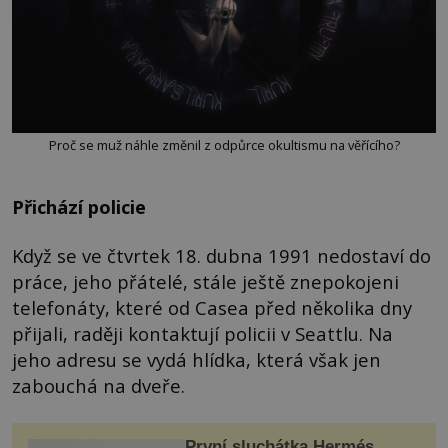
Proč se muž náhle změnil z odpůrce okultismu na věřícího?
Přichází policie
Když se ve čtvrtek 18. dubna 1991 nedostaví do
práce, jeho přátelé, stále ještě znepokojeni
telefonáty, které od Casea před několika dny
přijali, raději kontaktují policii v Seattlu. Na
jeho adresu se vydá hlídka, která však jen
zabouchá na dveře.
První sluchátka Hermés