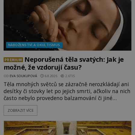
NÁBOŽENSTVÍ A OKULTISMUS
Neporušená těla svatých: Jak je
PREMIUM
možné, že vzdorují času?
OD
EVA SOUKUPOVÁ
6.8.2026
2.6TIS
Těla mnohých světců se zázračně nerozkládají ani
desítky či stovky let po jejich smrti, ačkoliv na nich
často nebylo provedeno balzamování či jiné
pokusy o konzervaci. Neporušené ostatky bývají
ZOBRAZIT VÍCE
považovány za důkaz svatosti zemřelých. Jaké
tajemné síly těla významných náboženských
osobností ochraňují? Na hřbitově u kláštera
Milosrdných