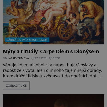
kapitáne?“ zeptá se ho jeden z templářů. „Do Sk
NÁBOŽENSTVÍ A OKULTISMUS
Mýty a rituály: Carpe Diem s Dionýsem
OD
INGRID TŮMOVÁ
27.7.2026
3.1TIS
Věnuje lidem alkoholický nápoj, bujaré oslavy a
radost ze života, ale i o mnoho tajemnější obřady,
které dráždí lidskou zvědavost do dnešních dní. Co
doopravdy představuje bůh, jemuž Římané říkají
ZOBRAZIT VÍCE
Bakchus? Mytologický příběh řeckého boha
Dionýsa není zrovna idylická pohádka. Bůh Zeus jej
zplodí se svou milenkou Semelou, což Diova žena
Héra nemůže nechat b