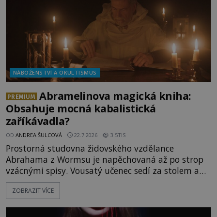
NÁBOŽENSTVÍ A OKULTISMUS
Abramelinova magická kniha:
PREMIUM
Obsahuje mocná kabalistická
zaříkávadla?
OD
ANDREA ŠULCOVÁ
22.7.2026
3.5TIS
Prostorná studovna židovského vzdělance
Abrahama z Wormsu je napěchovaná až po strop
vzácnými spisy. Vousatý učenec sedí za stolem a
před sebou má rozložený jeden z nejzáhadnějších
ZOBRAZIT VÍCE
magických textů. Jde o Abramelinův grimoár, který
sám sepsal. Skutečně do něj zaznamenal mocná
kouzla, jak si někteří myslí, nebo jde o pouhou