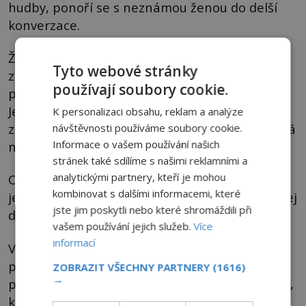
hudby, ponoří se s neznámou ženou do delší
konverzace.
Žena se pak pokusí Casea svést, což muž
Tyto webové stránky
zdvořile odmítne, údajně proto, že jej dotyčná
používají soubory cookie.
poněkud znervózňuje a nemá z ní dobrý pocit.
Jenže ona zřejmě odmítnutí jen tak nestráví. V
K personalizaci obsahu, reklam a analýze
zuřivosti prý vykřikuje, že je čarodějnice a sesílá
návštěvnosti používáme soubory cookie.
Informace o vašem používání našich
na muže kletbu.
stránek také sdílíme s našimi reklamními a
analytickými partnery, kteří je mohou
Case zprvu na čarodějnictví ani kletby nevěří,
kombinovat s dalšími informacemi, které
jenže události, které se následně odehrávají, jej
jste jim poskytli nebo které shromáždili při
donutí změnit názor.
vašem používání jejich služeb.
Více
informací
Ve svém bytě údajně pozoruje temné stíny a
přízračné postavy a na svém těle ráno po
ZOBRAZIT VŠECHNY PARTNERY
(1616)
→
probuzení často nachází modřiny či škrábance,
které si sám nemohl způsobit. Mohl si to celá