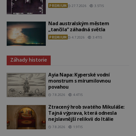
PREMIUM
27.7.2026
3.5TIS
Nad australským městem
„tančila“ záhadná světla
PREMIUM
4.7.2026
3.4TIS
Záhady historie
Ayia Napa: Kyperské vodní
monstrum s mírumilovnou
povahou
7.8.2026
4.4TIS
Ztracený hrob svatého Mikuláše:
Tajná výprava, která odnesla
nejslavnější relikvii do Itálie
7.8.2026
1.9TIS