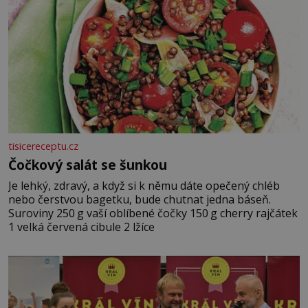
tisicereceptu.cz
Čočkový salát se šunkou
Je lehký, zdravý, a když si k němu dáte opečený chléb
nebo čerstvou bagetku, bude chutnat jedna báseň.
Suroviny 250 g vaší oblíbené čočky 150 g cherry rajčátek
1 velká červená cibule 2 lžíce