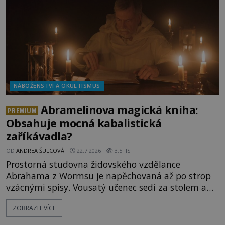
Héra nemůže nechat b
NÁBOŽENSTVÍ A OKULTISMUS
Abramelinova magická kniha:
PREMIUM
Obsahuje mocná kabalistická
zaříkávadla?
OD
ANDREA ŠULCOVÁ
22.7.2026
3.5TIS
Prostorná studovna židovského vzdělance
Abrahama z Wormsu je napěchovaná až po strop
vzácnými spisy. Vousatý učenec sedí za stolem a
před sebou má rozložený jeden z nejzáhadnějších
ZOBRAZIT VÍCE
magických textů. Jde o Abramelinův grimoár, který
sám sepsal. Skutečně do něj zaznamenal mocná