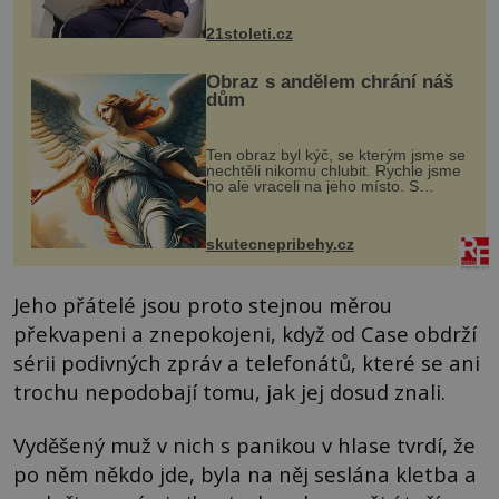
zákrok. Ultrazvuk zase není vhodný
k dostatečně přesnému zacílení ...
21stoleti.cz
Obraz s andělem chrání náš
dům
Ten obraz byl kýč, se kterým jsme se
nechtěli nikomu chlubit. Rychle jsme
ho ale vraceli na jeho místo. S
manželem Vaškem jsme si pořídili
chaloupku, takový domek na severu
Čech, kde jsme si naplánova...
skutecnepribehy.cz
Jeho přátelé jsou proto stejnou měrou
překvapeni a znepokojeni, když od Case obdrží
sérii podivných zpráv a telefonátů, které se ani
trochu nepodobají tomu, jak jej dosud znali.
Vyděšený muž v nich s panikou v hlase tvrdí, že
po něm někdo jde, byla na něj seslána kletba a