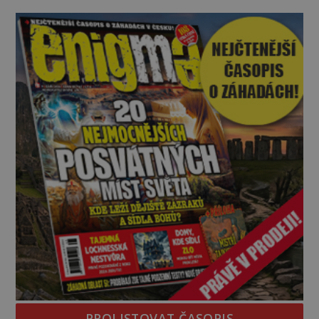
občas spatřit i různé celebrity včetně Madonny
nebo Leonarda DiCapria. Na Blízkém východě a v
židovských komunitách po celém světě, je
PROLISTOVAT ČASOPIS