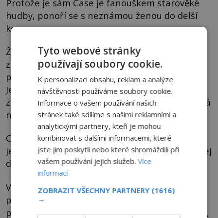
Protože je sám Case je fanouškem starověké
hudby, ponoří se s neznámou ženou do delší
konverzace.
Tyto webové stránky
Žena se pak pokusí Casea svést, což muž
používají soubory cookie.
zdvořile odmítne, údajně proto, že jej dotyčná
poněkud znervózňuje a nemá z ní dobrý pocit.
K personalizaci obsahu, reklam a analýze
Jenže ona zřejmě odmítnutí jen tak nestráví. V
návštěvnosti používáme soubory cookie.
zuřivosti prý vykřikuje, že je čarodějnice a sesílá
Informace o vašem používání našich
na muže kletbu.
stránek také sdílíme s našimi reklamními a
analytickými partnery, kteří je mohou
Case zprvu na čarodějnictví ani kletby nevěří,
kombinovat s dalšími informacemi, které
jste jim poskytli nebo které shromáždili při
jenže události, které se následně odehrávají, jej
vašem používání jejich služeb.
Více
donutí změnit názor.
informací
Ve svém bytě údajně pozoruje temné stíny a
ZOBRAZIT VŠECHNY PARTNERY
(1616)
přízračné postavy a na svém těle ráno po
→
probuzení často nachází modřiny či škrábance,