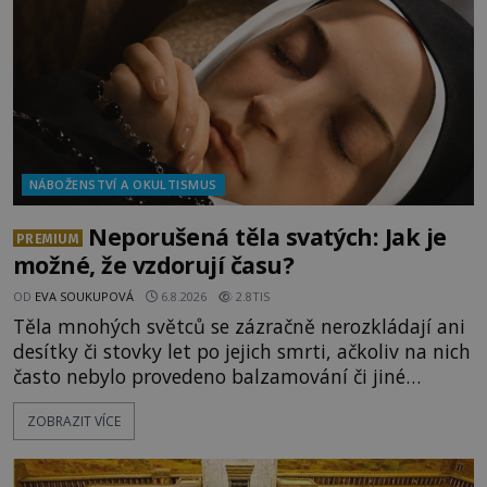
NÁBOŽENSTVÍ A OKULTISMUS
Neporušená těla svatých: Jak je
PREMIUM
možné, že vzdorují času?
OD
EVA SOUKUPOVÁ
6.8.2026
2.8TIS
Těla mnohých světců se zázračně nerozkládají ani
desítky či stovky let po jejich smrti, ačkoliv na nich
často nebylo provedeno balzamování či jiné
pokusy o konzervaci. Neporušené ostatky bývají
ZOBRAZIT VÍCE
považovány za důkaz svatosti zemřelých. Jaké
tajemné síly těla významných náboženských
osobností ochraňují? Na hřbitově u kláštera