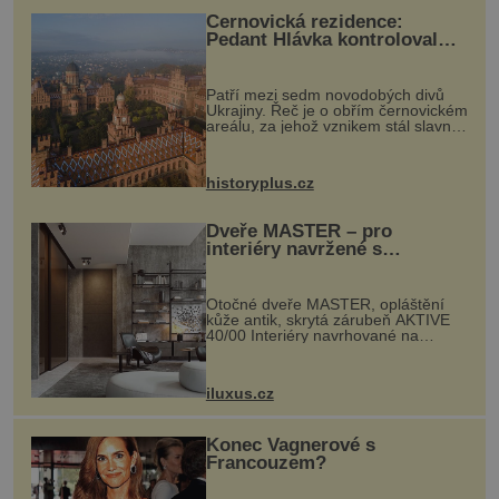
Černovická rezidence:
Pedant Hlávka kontroloval
každou cihlu
Patří mezi sedm novodobých divů
Ukrajiny. Řeč je o obřím černovickém
areálu, za jehož vznikem stál slavný
český architekt Josef Hlávka. Ten si
na něm dal mimořádně záležet. Jeho
stavební plány by při ...
historyplus.cz
Dveře MASTER – pro
interiéry navržené s
rozumem i vášní!
Otočné dveře MASTER, opláštění
kůže antik, skrytá zárubeň AKTIVE
40/00 Interiéry navrhované na
zakázku často vyžadují atypické
rozměry nejen nábytku, ale i
otvorových prvků. Technické zázemí
iluxus.cz
dnes umož...
Konec Vagnerové s
Francouzem?