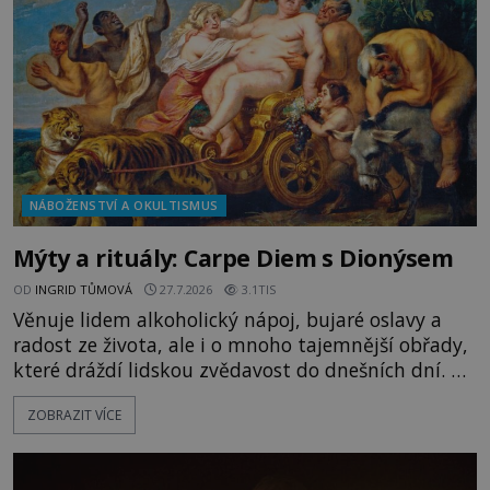
kapitáne?“ zeptá se ho jeden z templářů. „Do Sk
NÁBOŽENSTVÍ A OKULTISMUS
Mýty a rituály: Carpe Diem s Dionýsem
OD
INGRID TŮMOVÁ
27.7.2026
3.1TIS
Věnuje lidem alkoholický nápoj, bujaré oslavy a
radost ze života, ale i o mnoho tajemnější obřady,
které dráždí lidskou zvědavost do dnešních dní. Co
doopravdy představuje bůh, jemuž Římané říkají
ZOBRAZIT VÍCE
Bakchus? Mytologický příběh řeckého boha
Dionýsa není zrovna idylická pohádka. Bůh Zeus jej
zplodí se svou milenkou Semelou, což Diova žena