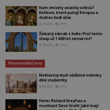
Kam zmizely ostatky světců?
Relikvie, které putují Evropou a
dodnes budí úžas
6.8.2026
2.9TIS
Železný zázrak z Indie: Proč tento
sloup už 1 600 let nezná rez?
5.8.2026
2.9TIS
Paranormální jevy
Nešťastný duch oběšené milenky
děsí studentky
8.8.2026
3.9TIS
Herec Richard Dreyfuss a
muzikant Dave Grohl: Jaké mají