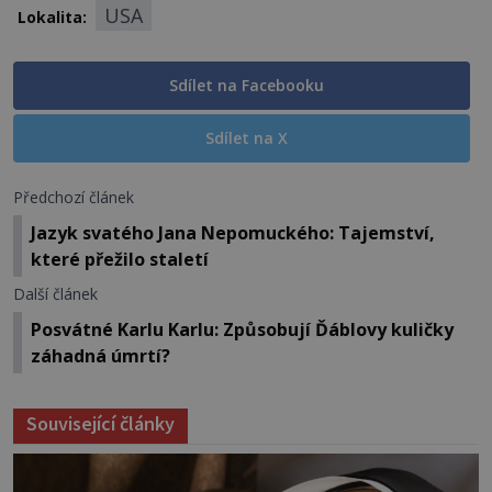
USA
Lokalita:
Sdílet na Facebooku
Sdílet na X
Předchozí článek
Jazyk svatého Jana Nepomuckého: Tajemství,
které přežilo staletí
Další článek
Posvátné Karlu Karlu: Způsobují Ďáblovy kuličky
záhadná úmrtí?
Související články