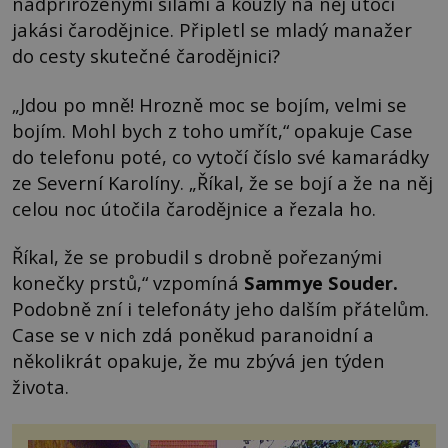
nadpřirozenými silami a kouzly na něj útočí
jakási čarodějnice. Připletl se mladý manažer
do cesty skutečné čarodějnici?
„Jdou po mně! Hrozně moc se bojím, velmi se
bojím. Mohl bych z toho umřít,“ opakuje Case
do telefonu poté, co vytočí číslo své kamarádky
ze Severní Karolíny. „Říkal, že se bojí a že na něj
celou noc útočila čarodějnice a řezala ho.
Říkal, že se probudil s drobně pořezanými
konečky prstů,“ vzpomíná
Sammye Souder
.
Podobně zní i telefonáty jeho dalším přátelům.
Case se v nich zdá poněkud paranoidní a
několikrát opakuje, že mu zbývá jen týden
života.