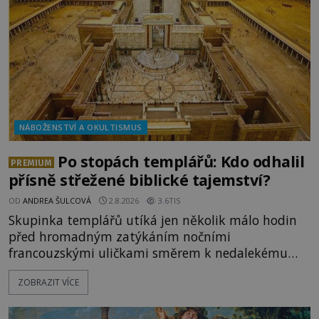
Milosrdných
NÁBOŽENSTVÍ A OKULTISMUS
Po stopách templářů: Kdo odhalil
PREMIUM
přísně střežené biblické tajemství?
OD
ANDREA ŠULCOVÁ
2.8.2026
3.6TIS
Skupinka templářů utíká jen několik málo hodin
před hromadným zatýkáním nočními
francouzskými uličkami směrem k nedalekému
přístavu. Jeden z nich má přes ramena ranec s
ZOBRAZIT VÍCE
tajemným obsahem. Kapitán lodi už na ně čeká.
„Dejte to do podpalubí a připravte se. Za chvíli
vyplouváme,“ sdělí jim. „Kam máme namířeno,