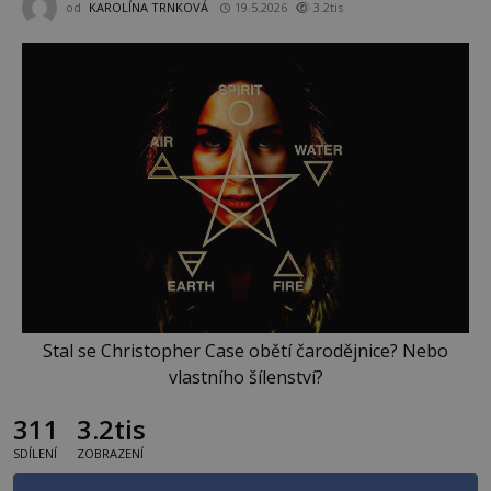
od
KAROLÍNA TRNKOVÁ
19.5.2026
3.2tis
Stal se Christopher Case obětí čarodějnice? Nebo
vlastního šílenství?
311
3.2tis
SDÍLENÍ
ZOBRAZENÍ