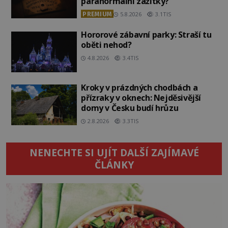
paranormální zážitky?
PREMIUM
5.8.2026
3.1TIS
Hororové zábavní parky: Straší tu
oběti nehod?
4.8.2026
3.4TIS
Kroky v prázdných chodbách a
přízraky v oknech: Nejděsivější
domy v Česku budí hrůzu
2.8.2026
3.3TIS
NENECHTE SI UJÍT DALŠÍ ZAJÍMAVÉ
ČLÁNKY