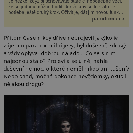
Je hezké, když si schováváte staré či nepotřebné věci,
že se jednou můžou hodit. Jenže aby se to stalo, je
potřeba ještě druhý krok. Oživit je, dát jim novou funkci
a obvykle jim také dopřát zkrášlova...
panidomu.cz
Přitom Case nikdy dříve neprojevil jakýkoliv
zájem o paranormální jevy, byl duševně zdravý
a vždy oplýval dobrou náladou. Co se s nim
najednou stalo? Projevila se u něj náhle
duševní nemoc, o které neměl nikdo ani tušení?
Nebo snad, možná dokonce nevědomky, okusil
nějakou drogu?