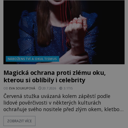
kouzla, jak si někteří myslí, nebo jde o pouhou
pověru? Už šest měsíců pobývá
NÁBOŽENSTVÍ A OKULTISMUS
Magická ochrana proti zlému oku,
kterou si oblíbily i celebrity
OD
EVA SOUKUPOVÁ
20.7.2026
3.1TIS
Červená stužka uvázaná kolem zápěstí podle
lidové pověrčivosti v některých kulturách
ochraňuje svého nositele před zlým okem, kletbou,
která může přivodit neštěstí či nemoc. S tímto
ZOBRAZIT VÍCE
nenápadným symbolem magické ochrany lze