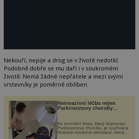
Nekouří, nepije a drog se v životě nedotkl.
Podobně dobře se mu daří i v soukromém
životě. Nemá žádné nepřátele a mezi svými
vrstevníky je poměrně oblíben.
Neinvazivní léčba nejen
Parkinsonovy choroby
pomocí ultrazvukové
„helmy“
Ke zmírnění třesu, který doprovází
Parkinsonovu chorobu, je využívána
hluboká mozková stimulace, která
však vyžaduje vysoce invazivní