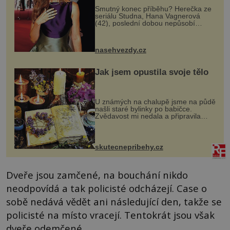
Smutný konec příběhu? Herečka ze
seriálu Studna, Hana Vagnerová
(42), poslední dobou nepůsobí
nejšťastněji. Ačkoli časy její anorexie
jsou už dávno pryč a opět se pyšnila
ženskými křivkami, najednou s...
nasehvezdy.cz
Jak jsem opustila svoje tělo
U známých na chalupě jsme na půdě
našli staré bylinky po babičce.
Zvědavost mi nedala a připravila
jsem si z nich lektvar… Zimní pobyt
na chalupě se pro mě vlastní vinou
změnil v děsivý zážitek, na kt...
skutecnepribehy.cz
Dveře jsou zamčené, na bouchání nikdo
neodpovídá a tak policisté odcházejí. Case o
sobě nedává vědět ani následující den, takže se
policisté na místo vracejí. Tentokrát jsou však
dveře odemčené.