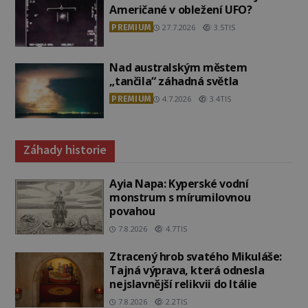
Američané v obležení UFO?
PREMIUM
27.7.2026
3.5TIS
Nad australským městem
„tančila“ záhadná světla
PREMIUM
4.7.2026
3.4TIS
Záhady historie
Ayia Napa: Kyperské vodní
monstrum s mírumilovnou
povahou
7.8.2026
4.7TIS
Ztracený hrob svatého Mikuláše:
Tajná výprava, která odnesla
nejslavnější relikvii do Itálie
7.8.2026
2.2TIS