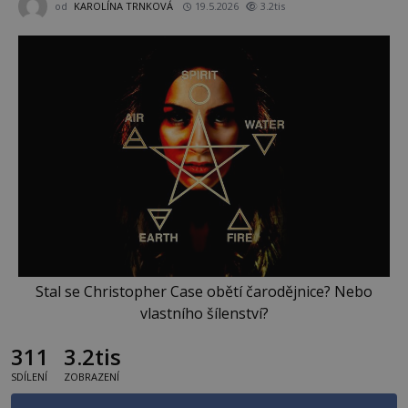
od
KAROLÍNA TRNKOVÁ
19.5.2026
3.2tis
Stal se Christopher Case obětí čarodějnice? Nebo
vlastního šílenství?
311
3.2tis
SDÍLENÍ
ZOBRAZENÍ