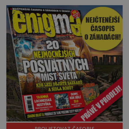
občas spatřit i různé celebrity včetně Madonny
nebo Leonarda DiCapria. Na Blízkém východě a v
židovských komunitách po celém světě, je
PROLISTOVAT ČASOPIS