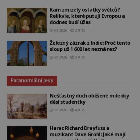
Kam zmizely ostatky světců?
Relikvie, které putují Evropou a
dodnes budí úžas
6.8.2026
3.0TIS
Železný zázrak z Indie: Proč tento
sloup už 1 600 let nezná rez?
5.8.2026
2.9TIS
Paranormální jevy
Nešťastný duch oběšené milenky
děsí studentky
8.8.2026
4.0TIS
Herec Richard Dreyfuss a
muzikant Dave Grohl: Jaké mají