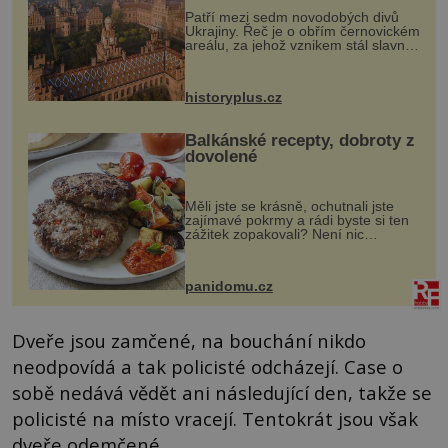
Patří mezi sedm novodobých divů
Ukrajiny. Řeč je o obřím černovickém
areálu, za jehož vznikem stál slavný
český architekt Josef Hlávka. Ten si
na něm dal mimořádně záležet. Jeho
stavební plány by při ...
historyplus.cz
Balkánské recepty, dobroty z
dovolené
Měli jste se krásně, ochutnali jste
zajímavé pokrmy a rádi byste si ten
zážitek zopakovali? Není nic
snazšího. Pljeskavica (10 porcí)
Možná jste ji ochutnali na dovolené v
bývalé Jugoslávii, lze ji vi...
panidomu.cz
Dveře jsou zamčené, na bouchání nikdo
neodpovídá a tak policisté odcházejí. Case o
sobě nedává vědět ani následující den, takže se
policisté na místo vracejí. Tentokrát jsou však
dveře odemčené.