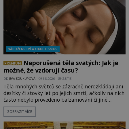
NÁBOŽENSTVÍ A OKULTISMUS
Neporušená těla svatých: Jak je
PREMIUM
možné, že vzdorují času?
OD
EVA SOUKUPOVÁ
6.8.2026
2.8TIS
Těla mnohých světců se zázračně nerozkládají ani
desítky či stovky let po jejich smrti, ačkoliv na nich
často nebylo provedeno balzamování či jiné
pokusy o konzervaci. Neporušené ostatky bývají
ZOBRAZIT VÍCE
považovány za důkaz svatosti zemřelých. Jaké
tajemné síly těla významných náboženských
osobností ochraňují? Na hřbitově u kláštera