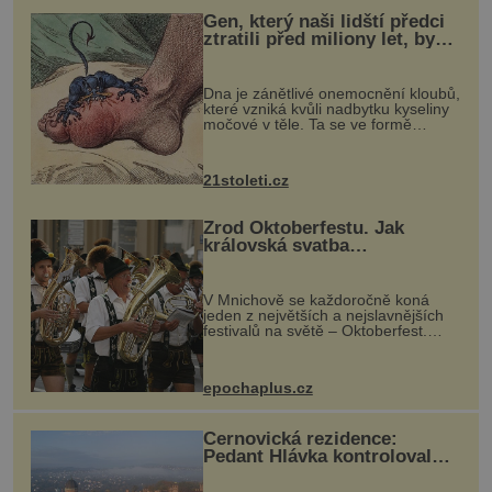
Gen, který naši lidští předci
ztratili před miliony let, by
mohl pomoci s léčbou
„nemoci králů“
Dna je zánětlivé onemocnění kloubů,
které vzniká kvůli nadbytku kyseliny
močové v těle. Ta se ve formě
krystalků ukládá v blízkosti kloubů,
nejčastěji přitom postihuje palce na
nohou, a způsobuje bole...
21stoleti.cz
Zrod Oktoberfestu. Jak
královská svatba
odstartovala největší pivní
festival světa
V Mnichově se každoročně koná
jeden z největších a nejslavnějších
festivalů na světě – Oktoberfest.
Každý rok přiláká miliony
návštěvníků, kteří si vychutnávají
pivo, tradiční jídlo a bavorskou
epochaplus.cz
kultur...
Černovická rezidence:
Pedant Hlávka kontroloval
každou cihlu