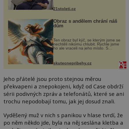
zákrok. Ultrazvuk zase není vhodný
k dostatečně přesnému zacílení ...
21stoleti.cz
Obraz s andělem chrání náš
dům
Ten obraz byl kýč, se kterým jsme se
nechtěli nikomu chlubit. Rychle jsme
ho ale vraceli na jeho místo. S
manželem Vaškem jsme si pořídili
chaloupku, takový domek na severu
Čech, kde jsme si naplánova...
skutecnepribehy.cz
Jeho přátelé jsou proto stejnou měrou
překvapeni a znepokojeni, když od Case obdrží
sérii podivných zpráv a telefonátů, které se ani
trochu nepodobají tomu, jak jej dosud znali.
Vyděšený muž v nich s panikou v hlase tvrdí, že
po něm někdo jde, byla na něj seslána kletba a