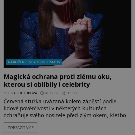
kouzla, jak si někteří myslí, nebo jde o pouhou
pověru? Už šest měsíců pobývá
NÁBOŽENSTVÍ A OKULTISMUS
Magická ochrana proti zlému oku,
kterou si oblíbily i celebrity
OD
EVA SOUKUPOVÁ
20.7.2026
3.1TIS
Červená stužka uvázaná kolem zápěstí podle
lidové pověrčivosti v některých kulturách
ochraňuje svého nositele před zlým okem, kletbou,
která může přivodit neštěstí či nemoc. S tímto
ZOBRAZIT VÍCE
nenápadným symbolem magické ochrany lze