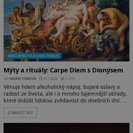
kapitáne?“ zeptá se ho jeden z templářů. „Do Sk
NÁBOŽENSTVÍ A OKULTISMUS
Mýty a rituály: Carpe Diem s Dionýsem
OD
INGRID TŮMOVÁ
27.7.2026
3.1TIS
Věnuje lidem alkoholický nápoj, bujaré oslavy a
radost ze života, ale i o mnoho tajemnější obřady,
které dráždí lidskou zvědavost do dnešních dní. Co
doopravdy představuje bůh, jemuž Římané říkají
ZOBRAZIT VÍCE
Bakchus? Mytologický příběh řeckého boha
Dionýsa není zrovna idylická pohádka. Bůh Zeus jej
zplodí se svou milenkou Semelou, což Diova žena