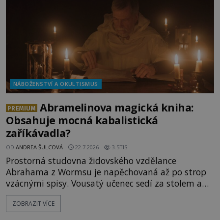
Héra nemůže nechat b
NÁBOŽENSTVÍ A OKULTISMUS
Abramelinova magická kniha:
PREMIUM
Obsahuje mocná kabalistická
zaříkávadla?
OD
ANDREA ŠULCOVÁ
22.7.2026
3.5TIS
Prostorná studovna židovského vzdělance
Abrahama z Wormsu je napěchovaná až po strop
vzácnými spisy. Vousatý učenec sedí za stolem a
před sebou má rozložený jeden z nejzáhadnějších
ZOBRAZIT VÍCE
magických textů. Jde o Abramelinův grimoár, který
sám sepsal. Skutečně do něj zaznamenal mocná