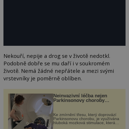
Nekouří, nepije a drog se v životě nedotkl.
Podobně dobře se mu daří i v soukromém
životě. Nemá žádné nepřátele a mezi svými
vrstevníky je poměrně oblíben.
Neinvazivní léčba nejen
Parkinsonovy choroby
pomocí ultrazvukové
„helmy“
Ke zmírnění třesu, který doprovází
Parkinsonovu chorobu, je využívána
hluboká mozková stimulace, která
však vyžaduje vysoce invazivní