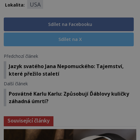
USA
Lokalita:
Sdílet na Facebooku
Sdílet na X
Předchozí článek
Jazyk svatého Jana Nepomuckého: Tajemství,
které přežilo staletí
Další článek
Posvátné Karlu Karlu: Způsobují Ďáblovy kuličky
záhadná úmrtí?
Související články