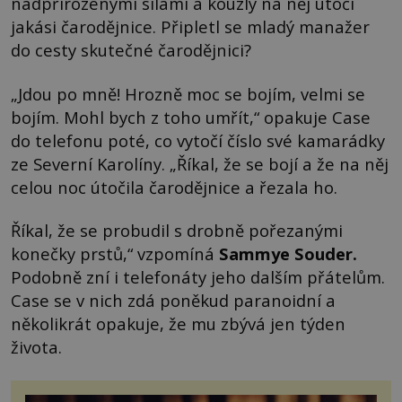
nadpřirozenými silami a kouzly na něj útočí
jakási čarodějnice. Připletl se mladý manažer
do cesty skutečné čarodějnici?
„Jdou po mně! Hrozně moc se bojím, velmi se
bojím. Mohl bych z toho umřít,“ opakuje Case
do telefonu poté, co vytočí číslo své kamarádky
ze Severní Karolíny. „Říkal, že se bojí a že na něj
celou noc útočila čarodějnice a řezala ho.
Říkal, že se probudil s drobně pořezanými
konečky prstů,“ vzpomíná
Sammye Souder
.
Podobně zní i telefonáty jeho dalším přátelům.
Case se v nich zdá poněkud paranoidní a
několikrát opakuje, že mu zbývá jen týden
života.