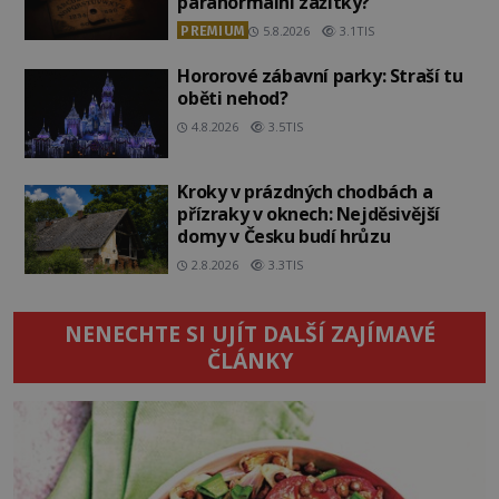
paranormální zážitky?
PREMIUM
5.8.2026
3.1TIS
Hororové zábavní parky: Straší tu
oběti nehod?
4.8.2026
3.5TIS
Kroky v prázdných chodbách a
přízraky v oknech: Nejděsivější
domy v Česku budí hrůzu
2.8.2026
3.3TIS
NENECHTE SI UJÍT DALŠÍ ZAJÍMAVÉ
ČLÁNKY