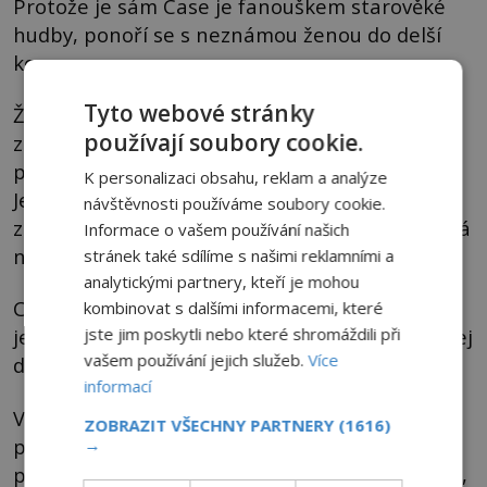
Protože je sám Case je fanouškem starověké
hudby, ponoří se s neznámou ženou do delší
konverzace.
Tyto webové stránky
Žena se pak pokusí Casea svést, což muž
používají soubory cookie.
zdvořile odmítne, údajně proto, že jej dotyčná
poněkud znervózňuje a nemá z ní dobrý pocit.
K personalizaci obsahu, reklam a analýze
Jenže ona zřejmě odmítnutí jen tak nestráví. V
návštěvnosti používáme soubory cookie.
zuřivosti prý vykřikuje, že je čarodějnice a sesílá
Informace o vašem používání našich
na muže kletbu.
stránek také sdílíme s našimi reklamními a
analytickými partnery, kteří je mohou
Case zprvu na čarodějnictví ani kletby nevěří,
kombinovat s dalšími informacemi, které
jste jim poskytli nebo které shromáždili při
jenže události, které se následně odehrávají, jej
vašem používání jejich služeb.
Více
donutí změnit názor.
informací
Ve svém bytě údajně pozoruje temné stíny a
ZOBRAZIT VŠECHNY PARTNERY
(1616)
přízračné postavy a na svém těle ráno po
→
probuzení často nachází modřiny či škrábance,