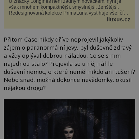
U značky Longines není žádným nováčkem, nyní je
však mnohem kompaktnější, smyslnější, ženštější.
Redesignovaná kolekce PrimaLuna vystihuje vše, čím
je značka Longines dnes a čím byla i před sto dvacet...
iluxus.cz
Přitom Case nikdy dříve neprojevil jakýkoliv
zájem o paranormální jevy, byl duševně zdravý
a vždy oplýval dobrou náladou. Co se s nim
najednou stalo? Projevila se u něj náhle
duševní nemoc, o které neměl nikdo ani tušení?
Nebo snad, možná dokonce nevědomky, okusil
nějakou drogu?