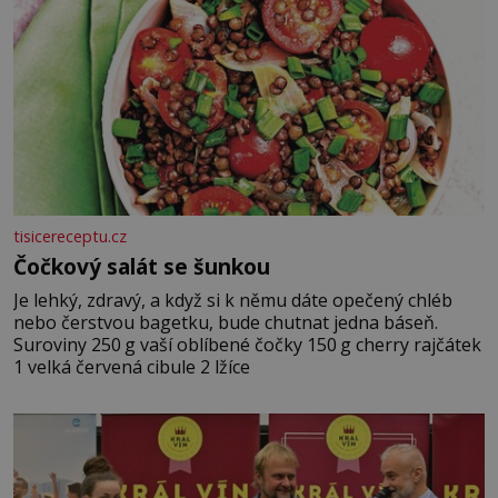
tisicereceptu.cz
Čočkový salát se šunkou
Je lehký, zdravý, a když si k němu dáte opečený chléb
nebo čerstvou bagetku, bude chutnat jedna báseň.
Suroviny 250 g vaší oblíbené čočky 150 g cherry rajčátek
1 velká červená cibule 2 lžíce