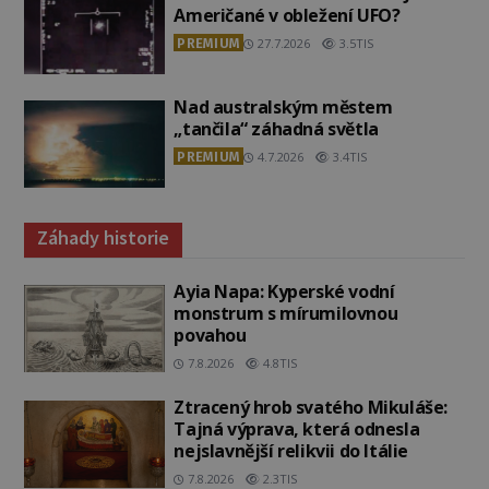
Američané v obležení UFO?
PREMIUM
27.7.2026
3.5TIS
Nad australským městem
„tančila“ záhadná světla
PREMIUM
4.7.2026
3.4TIS
Záhady historie
Ayia Napa: Kyperské vodní
monstrum s mírumilovnou
povahou
7.8.2026
4.8TIS
Ztracený hrob svatého Mikuláše:
Tajná výprava, která odnesla
nejslavnější relikvii do Itálie
7.8.2026
2.3TIS