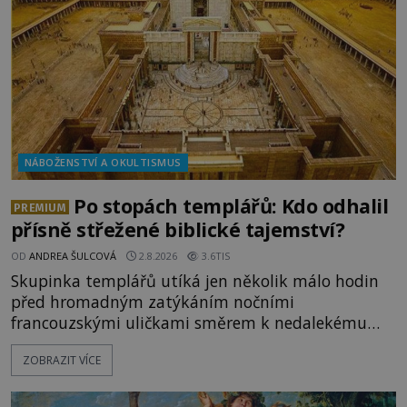
Milosrdných
NÁBOŽENSTVÍ A OKULTISMUS
Po stopách templářů: Kdo odhalil
PREMIUM
přísně střežené biblické tajemství?
OD
ANDREA ŠULCOVÁ
2.8.2026
3.6TIS
Skupinka templářů utíká jen několik málo hodin
před hromadným zatýkáním nočními
francouzskými uličkami směrem k nedalekému
přístavu. Jeden z nich má přes ramena ranec s
ZOBRAZIT VÍCE
tajemným obsahem. Kapitán lodi už na ně čeká.
„Dejte to do podpalubí a připravte se. Za chvíli
vyplouváme,“ sdělí jim. „Kam máme namířeno,