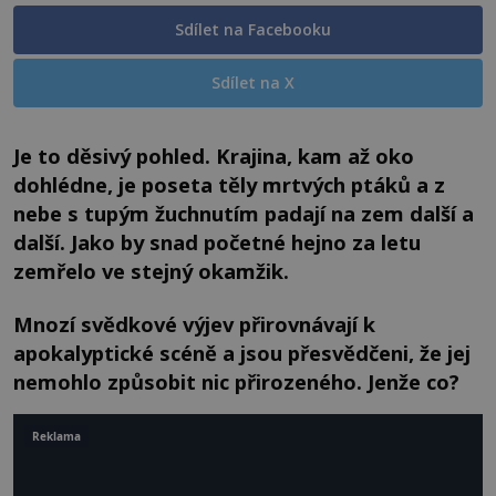
Sdílet na Facebooku
Sdílet na X
Je to děsivý pohled. Krajina, kam až oko
dohlédne, je poseta těly mrtvých ptáků a z
nebe s tupým žuchnutím padají na zem další a
další. Jako by snad početné hejno za letu
zemřelo ve stejný okamžik.
Mnozí svědkové výjev přirovnávají k
apokalyptické scéně a jsou přesvědčeni, že jej
nemohlo způsobit nic přirozeného. Jenže co?
Reklama