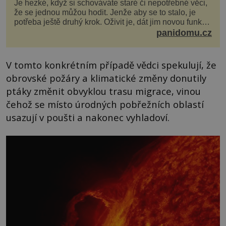
Je hezké, když si schováváte staré či nepotřebné věci,
že se jednou můžou hodit. Jenže aby se to stalo, je
potřeba ještě druhý krok. Oživit je, dát jim novou funkci
a obvykle jim také dopřát zkrášlova...
panidomu.cz
V tomto konkrétním případě vědci spekulují, že
obrovské požáry a klimatické změny donutily
ptáky změnit obvyklou trasu migrace, vinou
čehož se místo úrodných pobřežních oblastí
usazují v poušti a nakonec vyhladoví.