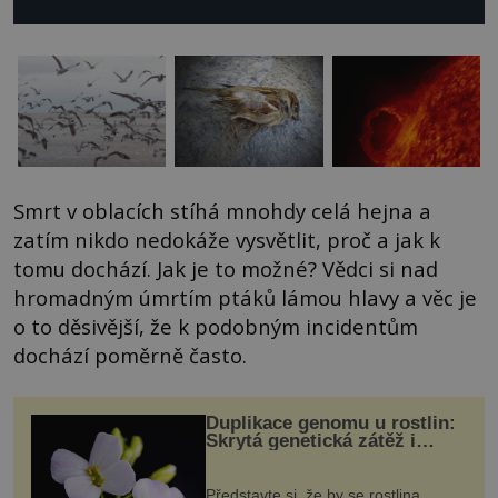
Smrt v oblacích stíhá mnohdy celá hejna a
zatím nikdo nedokáže vysvětlit, proč a jak k
tomu dochází. Jak je to možné? Vědci si nad
hromadným úmrtím ptáků lámou hlavy a věc je
o to děsivější, že k podobným incidentům
dochází poměrně často.
Duplikace genomu u rostlin:
Skrytá genetická zátěž i
evoluční výhoda
Představte si, že by se rostlina