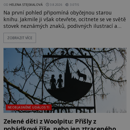
OD
HELENA STEJSKALOVÁ
3.8.2026
3.0TIS
Na první pohled připomíná obyčejnou starou
knihu. Jakmile ji však otevřete, ocitnete se ve světě
stovek neznámých znaků, podivných ilustrací a
textu, který už téměř dvě století vzdoruje všem
ZOBRAZIT VÍCE
pokusům o rozluštění. Rohoncský kodex patří mezi
největší záhady evropských dějin a dodnes nikdo s
jistotou neví, kdo jej napsal, kdy vznikl ani co
vlastně vypráví. Rohoncský kodex se poprvé
objevuje v roce
NEOBJASNĚNÉ UDÁLOSTI
Zelené děti z Woolpitu: Přišly z
pohádkové říše, nebo jen ztraceného