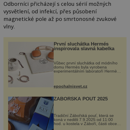
Odborníci přicházejí s celou sérií možných
vysvětlení, od infekcí, přes působení
magnetické pole až po smrtonosné zvukové
vlny.
První sluchátka Hermés
inspirovala slavná kabelka
Vůbec první sluchátka od módního
domu Hermès byla vyrobena
experimentálním laboratoří Hermès
Ateliers Horizons. Elegantní gadget
si vyžádal dva roky vývoje a chlubí
se ručně šitou hovězí kůží a
epochalnisvet.cz
kovový...
ZÁBOŘSKÁ POUŤ 2025
Tradiční Zábořská pouť, která se
koná v neděli 7.9.2025 od 11:00
hod. u kostela v Záboří, části obce
Kly u Mělníka. V programu naleznete