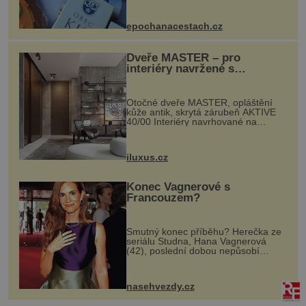
komentovanou prohlídku kostela,
dobovou hudbu, řemesla, atrakce...
epochanacestach.cz
Dveře MASTER – pro
interiéry navržené s
rozumem i vášní!
Otočné dveře MASTER, opláštění
kůže antik, skrytá zárubeň AKTIVE
40/00 Interiéry navrhované na
zakázku často vyžadují atypické
rozměry nejen nábytku, ale i
otvorových prvků. Technické zázemí
iluxus.cz
dnes umož...
Konec Vagnerové s
Francouzem?
Smutný konec příběhu? Herečka ze
seriálu Studna, Hana Vagnerová
(42), poslední dobou nepůsobí
nejšťastněji. Ačkoli časy její anorexie
jsou už dávno pryč a opět se pyšnila
ženskými křivkami, najednou s...
nasehvezdy.cz