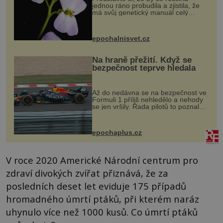
jednou ráno probudila a zjistila, že
má svůj genetický manuál celý
dvakrát. Přesně to se občas v
přírodě stane – a podle nového
výzkumu to může být pro druhy
epochalnisvet.cz
vstupenka...
Na hraně přežití. Když se
bezpečnost teprve hledala
Až do nedávna se na bezpečnost ve
Formuli 1 příliš nehledělo a nehody
se jen vršily. Řada pilotů to poznala
na vlastní kůži, často s trvalými
následky nebo bohužel i ztrátou
života. Dnes nepochopiteln...
epochaplus.cz
V roce 2020 Americké Národní centrum pro
zdraví divokých zvířat přiznává, že za
posledních deset let eviduje 175 případů
hromadného úmrtí ptáků, při kterém naráz
uhynulo více než 1000 kusů. Co úmrtí ptáků