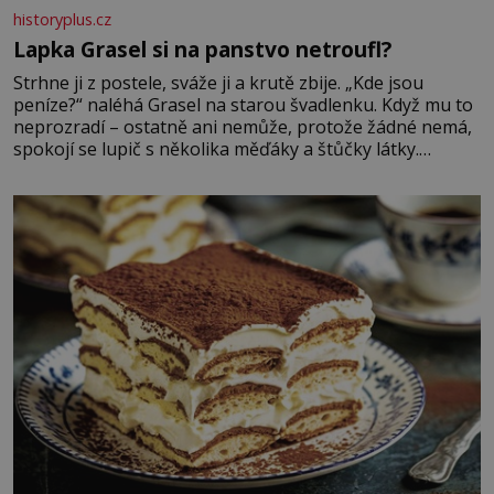
historyplus.cz
Lapka Grasel si na panstvo netroufl?
Strhne ji z postele, sváže ji a krutě zbije. „Kde jsou
peníze?“ naléhá Grasel na starou švadlenku. Když mu to
neprozradí – ostatně ani nemůže, protože žádné nemá,
spokojí se lupič s několika měďáky a štůčky látky.
Zraněná žena pár dní nato umírá. Je to muž nebývale
krutý. Jeho činy budí hrůzu ještě dlouho po jeho smrti