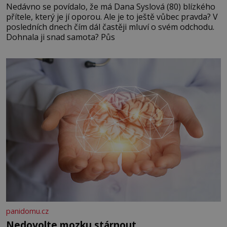
Nedávno se povídalo, že má Dana Syslová (80) blízkého
přítele, který je jí oporou. Ale je to ještě vůbec pravda? V
posledních dnech čím dál častěji mluví o svém odchodu.
Dohnala ji snad samota? Půs
panidomu.cz
Nedovolte mozku stárnout