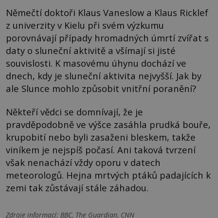
Němečtí doktoři Klaus Vaneslow a Klaus Ricklef
z univerzity v Kielu při svém výzkumu
porovnávají případy hromadných úmrtí zvířat s
daty o sluneční aktivitě a všímají si jisté
souvislosti. K masovému úhynu dochází ve
dnech, kdy je sluneční aktivita nejvyšší. Jak by
ale Slunce mohlo způsobit vnitřní poranění?
Někteří vědci se domnívají, že je
pravděpodobně ve výšce zasáhla prudká bouře,
krupobití nebo byli zasaženi bleskem, takže
viníkem je nejspíš počasí. Ani taková tvrzení
však nenachází vždy oporu v datech
meteorologů. Hejna mrtvých ptáků padajících k
zemi tak zůstávají stále záhadou.
Zdroje informací:
BBC, The Guardian, CNN