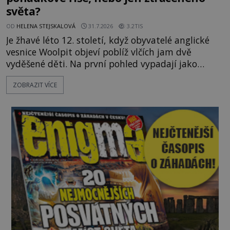
světa?
OD
HELENA STEJSKALOVÁ
31.7.2026
3.2TIS
Je žhavé léto 12. století, když obyvatelé anglické
vesnice Woolpit objeví poblíž vlčích jam dvě
vyděšené děti. Na první pohled vypadají jako
každé jiné, až na jednu děsivou výjimku. Jejich
ZOBRAZIT VÍCE
kůže má nazelenalý odstín, mluví
nesrozumitelnou řečí a odmítají jakékoli jídlo
kromě syrových bobů. Příběh se rychle stává
jednou z největších záhad středověké Anglie a ani
po téměř devíti stech letech není