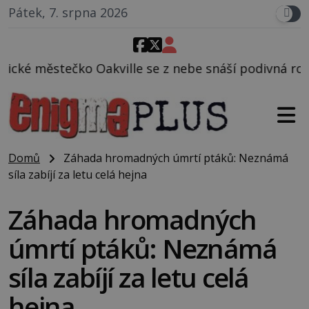
Pátek, 7. srpna 2026
lle se z nebe snáší podivná rosolovitá látka nezná
Domů
Záhada hromadných úmrtí ptáků: Neznámá
síla zabíjí za letu celá hejna
Záhada hromadných
úmrtí ptáků: Neznámá
síla zabíjí za letu celá
hejna