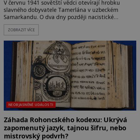
V červnu 1941 sovětští vědci otevírají hrobku
slavného dobyvatele Tamerlána v uzbeckém
Samarkandu. O dva dny později nacistické
Německo zahajuje operaci Barbarossa a napadá
ZOBRAZIT VÍCE
Sovětský svaz. Shoda dat je natolik zarážející, že se
rodí jedna z nejslavnějších „kleteb“ 20. století. Je
na legendě něco pravdy, nebo jde jen o fascinující
souhru okolností? Když antropolog Michail
Gerasimov (1907-1970) a
NEOBJASNĚNÉ UDÁLOSTI
Záhada Rohoncského kodexu: Ukrývá
zapomenutý jazyk, tajnou šifru, nebo
mistrovský podvrh?