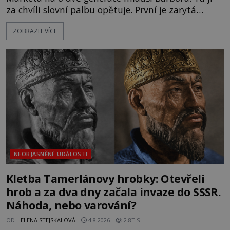
za chvíli slovní palbu opětuje. První je zarytá
katolička, druhá přesvědčená kališnice. A každá z
ZOBRAZIT VÍCE
nich se usídlí na jedné z věží slavného hradu
Trosky. Šlechtic Ota IV. z Bergova (1399–1452) patří
mezi vůdce protihusitského boje. Za manželku má
skutečně jistou
NEOBJASNĚNÉ UDÁLOSTI
Kletba Tamerlánovy hrobky: Otevřeli
hrob a za dva dny začala invaze do SSSR.
Náhoda, nebo varování?
OD
HELENA STEJSKALOVÁ
4.8.2026
2.8TIS