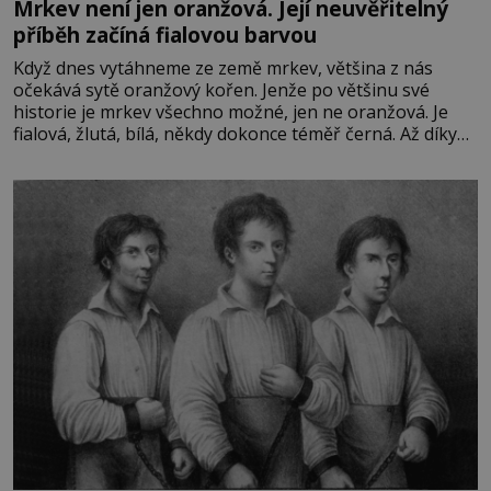
Mrkev není jen oranžová. Její neuvěřitelný
příběh začíná fialovou barvou
Když dnes vytáhneme ze země mrkev, většina z nás
očekává sytě oranžový kořen. Jenže po většinu své
historie je mrkev všechno možné, jen ne oranžová. Je
fialová, žlutá, bílá, někdy dokonce téměř černá. Až díky
stovkám let pečlivého šlechtění se z ní stává zelenina,
bez které si českou zahradu ani nedokážeme představit.
Její příběh je