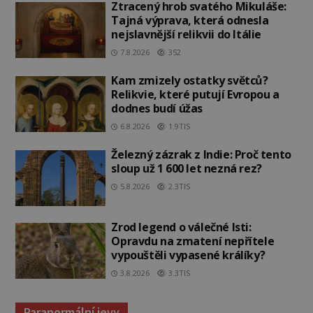
Ztracený hrob svatého Mikuláše:
Tajná výprava, která odnesla
nejslavnější relikvii do Itálie
7.8.2026
352
Kam zmizely ostatky světců?
Relikvie, které putují Evropou a
dodnes budí úžas
6.8.2026
1.9TIS
Železný zázrak z Indie: Proč tento
sloup už 1 600 let nezná rez?
5.8.2026
2.3TIS
Zrod legend o válečné lsti:
Opravdu na zmatení nepřítele
vypouštěli vypasené králíky?
3.8.2026
3.3TIS
Paranormální jevy