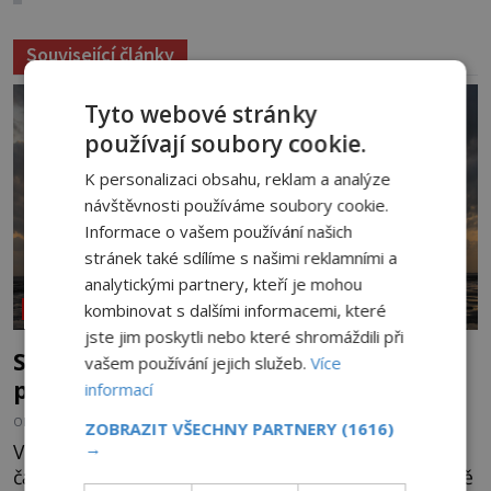
Související články
Tyto webové stránky
používají soubory cookie.
K personalizaci obsahu, reklam a analýze
návštěvnosti používáme soubory cookie.
Informace o vašem používání našich
stránek také sdílíme s našimi reklamními a
analytickými partnery, kteří je mohou
kombinovat s dalšími informacemi, které
NEOBJASNĚNÉ UDÁLOSTI
jste jim poskytli nebo které shromáždili při
Strašidelná pláž Dumas: Je černý písek
vašem používání jejich služeb.
Více
podhoubím, ze kterého roste zlo?
informací
OD
MIREK BRÁT
6.8.2026
4.4TIS
ZOBRAZIT VŠECHNY PARTNERY
(1616)
→
V indickém svazovém státu Gudžarát se nachází
část pobřeží, které má hodně temnou pověst. Jistě