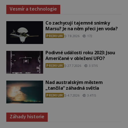
Vesmír a technologie
Co zachycují tajemné snímky
Marsu? Je na něm přeci jen voda?
PREMIUM
7.8.2026
172
Podivné události roku 2023: Jsou
Američané v obležení UFO?
PREMIUM
27.7.2026
3.5TIS
Nad australským městem
„tančila“ záhadná světla
PREMIUM
4.7.2026
3.4TIS
Záhady historie