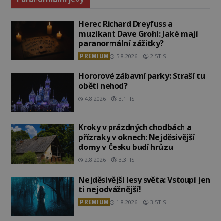
Herec Richard Dreyfuss a
muzikant Dave Grohl: Jaké mají
paranormální zážitky?
PREMIUM
5.8.2026
2.5TIS
Hororové zábavní parky: Straší tu
oběti nehod?
4.8.2026
3.1TIS
Kroky v prázdných chodbách a
přízraky v oknech: Nejděsivější
domy v Česku budí hrůzu
2.8.2026
3.3TIS
Nejděsivější lesy světa: Vstoupí jen
ti nejodvážnější!
PREMIUM
1.8.2026
3.5TIS