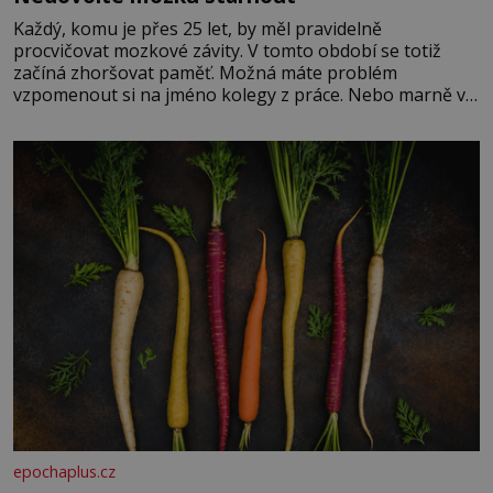
Každý, komu je přes 25 let, by měl pravidelně
procvičovat mozkové závity. V tomto období se totiž
začíná zhoršovat paměť. Možná máte problém
vzpomenout si na jméno kolegy z práce. Nebo marně v
paměti lovíte název knížky, kterou jste nedávno přečetli.
Je to opravdu tak, s věkem jako kdyby se paměť
rozhodla stávkovat. Cvičte
epochaplus.cz