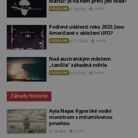
Marsu? Je na něm přeci jen voda?
PREMIUM
7.8.2026
2.4TIS
Podivné události roku 2023: Jsou
Američané v obležení UFO?
PREMIUM
27.7.2026
3.5TIS
Nad australským městem
„tančila“ záhadná světla
PREMIUM
4.7.2026
3.4TIS
Záhady historie
Ayia Napa: Kyperské vodní
monstrum s mírumilovnou
povahou
7.8.2026
5.2TIS