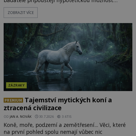
badatelé připouštějí hypotetickou možnost
transmutace? Mohl její podstatu odhalit anglický
ZOBRAZIT VÍCE
alchymista, vědec a dobrodruh Edward Kelly?
Shromážděný dav napětím téměř nedýchá.
Měšťané pozorují konání muže, který se stává
nesmrtelnou legendou již během
ZÁZRAKY
Tajemství mytických koní a
PREMIUM
ztracená civilizace
OD
JAN A. NOVÁK
30.7.2026
3.6TIS
Koně, moře, podzemí a zemětřesení... Věci, které
na první pohled spolu nemají vůbec nic