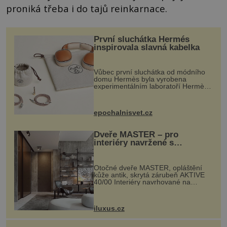
proniká třeba i do tajů reinkarnace.
První sluchátka Hermés
inspirovala slavná kabelka
Vůbec první sluchátka od módního
domu Hermès byla vyrobena
experimentálním laboratoří Hermès
Ateliers Horizons. Elegantní gadget
si vyžádal dva roky vývoje a chlubí
se ručně šitou hovězí kůží a
epochalnisvet.cz
kovový...
Dveře MASTER – pro
interiéry navržené s
rozumem i vášní!
Otočné dveře MASTER, opláštění
kůže antik, skrytá zárubeň AKTIVE
40/00 Interiéry navrhované na
zakázku často vyžadují atypické
rozměry nejen nábytku, ale i
otvorových prvků. Technické zázemí
iluxus.cz
dnes umož...