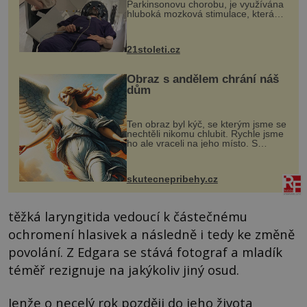
Parkinsonovu chorobu, je využívána
hluboká mozková stimulace, která
však vyžaduje vysoce invazivní
zákrok. Ultrazvuk zase není vhodný
k dostatečně přesnému zacílení ...
21stoleti.cz
Obraz s andělem chrání náš
dům
Ten obraz byl kýč, se kterým jsme se
nechtěli nikomu chlubit. Rychle jsme
ho ale vraceli na jeho místo. S
manželem Vaškem jsme si pořídili
chaloupku, takový domek na severu
Čech, kde jsme si naplánova...
skutecnepribehy.cz
těžká laryngitida vedoucí k částečnému
ochromení hlasivek a následně i tedy ke změně
povolání. Z Edgara se stává fotograf a mladík
téměř rezignuje na jakýkoliv jiný osud.
Jenže o necelý rok později do jeho života