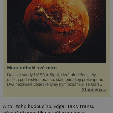
Mars odhalil své nitro
Data ze sondy NASA InSight, která před třemi lety
umlkla pod vrstvou prachu, stále přinášejí překvapení.
Dva nezávislé vědecké týmy nyní oznámily, že Mars
má nejen plášť plný trosek z dávných impaktů,...
21stoleti.cz
A to i toho budoucího. Edgar tak v transu
přesně diagnostikuje svůj problém a