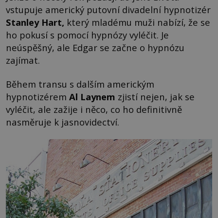
vstupuje americký putovní divadelní hypnotizér
Stanley Hart
,
který mladému muži nabízí, že se
ho pokusí s pomocí hypnózy vyléčit. Je
neúspěšný, ale Edgar se začne o hypnózu
zajímat.
Během transu s dalším americkým
hypnotizérem
Al Laynem
zjistí nejen, jak se
vyléčit, ale zažije i něco, co ho definitivně
nasměruje k jasnovidectví.