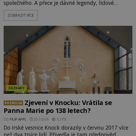
společného. A přece je dávné legendy, lidové
pohádky i podvědomí psychicky nemocných lidí
ZOBRAZIT VÍCE
podivným způsobem vzájemně propojují. Je
možné, že tato záhadná spojitost ukrývá nějaké
tajemství pocházející ze samých počátků lidské
civilizace? Nebo dokonce z temných vod minulosti
ještě mnohem hlubších? [g
ZÁZRAKY
Zjevení v Knocku: Vrátila se
PREMIUM
Panna Marie po 138 letech?
OD
FILIP APPL
23.7.2026
3.2TIS
Do irské vesnice Knock dorazily v červnu 2017 více
než dva tisíce lidí. Přivedla je tam předpověď