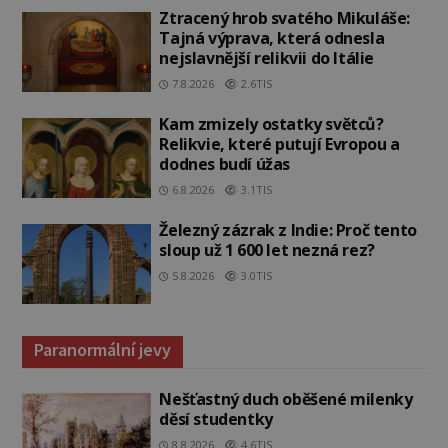
Ztracený hrob svatého Mikuláše:
Tajná výprava, která odnesla
nejslavnější relikvii do Itálie
7.8.2026
2.6TIS
Kam zmizely ostatky světců?
Relikvie, které putují Evropou a
dodnes budí úžas
6.8.2026
3.1TIS
Železný zázrak z Indie: Proč tento
sloup už 1 600 let nezná rez?
5.8.2026
3.0TIS
Paranormální jevy
Nešťastný duch oběšené milenky
děsí studentky
8.8.2026
4.6TIS