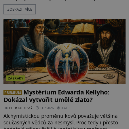
spirituální síly či vnitřního klidu. Jak funguje a proč
ZOBRAZIT VÍCE
si při něm člověk nepopálí nohy, což bylo
objektivně dokázáno? Je na něm i něco
nadpřirozeného? Histori
ZÁZRAKY
Mystérium Edwarda Kellyho:
PREMIUM
Dokázal vytvořit umělé zlato?
OD
PETR KOUTSKÝ
31.7.2026
3.4TIS
Alchymistickou proměnu kovů považuje většina
současných vědců za nesmysl. Proč tedy i přesto