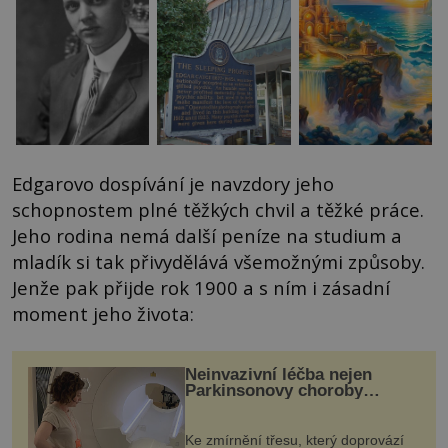
Edgarovo dospívání je navzdory jeho
schopnostem plné těžkých chvil a těžké práce.
Jeho rodina nemá další peníze na studium a
mladík si tak přivydělává všemožnými způsoby.
Jenže pak přijde rok 1900 a s ním i zásadní
moment jeho života:
Neinvazivní léčba nejen
Parkinsonovy choroby
pomocí ultrazvukové
„helmy“
Ke zmírnění třesu, který doprovází