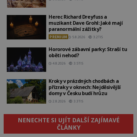
Herec Richard Dreyfuss a
muzikant Dave Grohl: Jaké mají
paranormální zážitky?
PREMIUM
5.8.2026
3.2TIS
Hororové zábavní parky: Straší tu
oběti nehod?
4.8.2026
3.5TIS
Kroky v prázdných chodbách a
přízraky v oknech: Nejděsivější
domy v Česku budí hrůzu
2.8.2026
3.3TIS
NENECHTE SI UJÍT DALŠÍ ZAJÍMAVÉ
ČLÁNKY