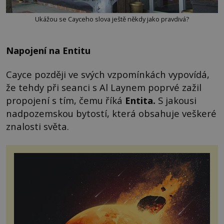
Ukážou se Cayceho slova ještě někdy jako pravdivá?
Napojení na Entitu
Cayce později ve svých vzpomínkách vypovídá,
že tehdy při seanci s Al Laynem poprvé zažil
propojení s tím, čemu říká
Entita.
S jakousi
nadpozemskou bytostí, která obsahuje veškeré
znalosti světa.