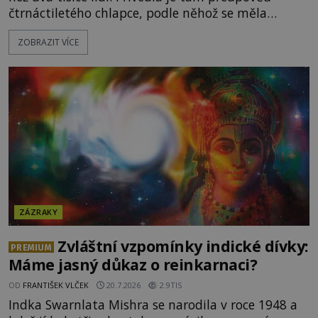
čtrnáctiletého chlapce, podle něhož se měla
přesně ve tři hodiny odpoledne zjevit Panna Marie.
ZOBRAZIT VÍCE
Když slunce vystoupilo z mraků, část davu začala
křičet, že se na nebi odehrává zázrak. Splnilo se
chlapcovo proroctví, nebo poutníci spatřili pouze
neobvyklou hru světla? [gallery
ids="170530,170531,1705
ZÁZRAKY
Zvláštní vzpomínky indické dívky:
PREMIUM
Máme jasný důkaz o reinkarnaci?
OD
FRANTIŠEK VLČEK
20.7.2026
2.9TIS
Indka Swarnlata Mishra se narodila v roce 1948 a