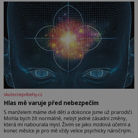
skutecnepribehy.cz
Hlas mě varuje před nebezpečím
S manželem máme dvě děti a dokonce jsme už prarodiči.
Mohla bych žít normálně, nebýt jedné zásadní změny,
která mi nabourala mysl. Živím se jako mzdová účetní a
konec měsíce je pro mě vždy velice psychicky náročným
obdobím. Od té chvíle, co máme vnoučata, mi dcera čím