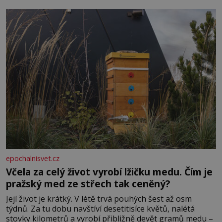
dál častěji volá o pomoc, co se hlídání týče. Dalo by se
epochalnisvet.cz
Včela za celý život vyrobí lžičku medu. Čím je
pražský med ze střech tak ceněný?
Její život je krátký. V létě trvá pouhých šest až osm
týdnů. Za tu dobu navštíví desetitisíce květů, nalétá
stovky kilometrů a vyrobí přibližně devět gramů medu –