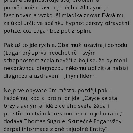
podvědomě i navrhuje léčbu. Al Layne je
fascinován a vyzkouší mladíka znovu: Dává mu
za úkol určit ve spánku hypnotizérovy zdravotní
potíže, což Edgar bez potíží splní.
Pak už to jde rychle. Oba muži uzavírají dohodu
(Edgar prý zprvu neochotně – svým
schopnostem zcela nevěří a bojí se, že by mohl
nesprávnou diagnózou někomu ublížit) a nabízí
diagnózu a uzdravení i jiným lidem.
Nejprve obyvatelům města, později pak i
každému, kdo si pro ni přijde. „Cayce se stal
brzy slavným a lidé z celého světa žádali
prostřednictvím korespondence o jeho radu,“
dodává Thomas Sugrue. Skutečně Edgar vždy
čerpal informace z oné tajuplné Entity?