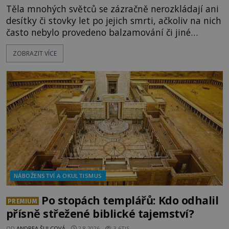
Těla mnohých světců se zázračně nerozkládají ani
desítky či stovky let po jejich smrti, ačkoliv na nich
často nebylo provedeno balzamování či jiné
pokusy o konzervaci. Neporušené ostatky bývají
ZOBRAZIT VÍCE
považovány za důkaz svatosti zemřelých. Jaké
tajemné síly těla významných náboženských
osobností ochraňují? Na hřbitově u kláštera
Milosrdných
NÁBOŽENSTVÍ A OKULTISMUS
Po stopách templářů: Kdo odhalil
PREMIUM
přísně střežené biblické tajemství?
OD
ANDREA ŠULCOVÁ
2.8.2026
3.6TIS