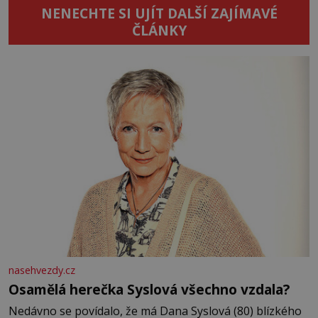
NENECHTE SI UJÍT DALŠÍ ZAJÍMAVÉ
ČLÁNKY
nasehvezdy.cz
Osamělá herečka Syslová všechno vzdala?
Nedávno se povídalo, že má Dana Syslová (80) blízkého