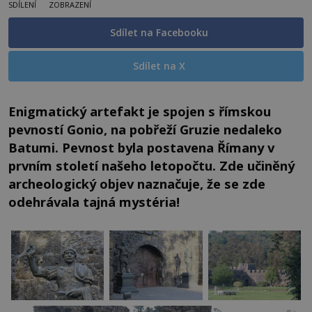
SDÍLENÍ
ZOBRAZENÍ
Sdílet na Facebooku
Sdílet na X
Enigmatický artefakt je spojen s římskou
pevností Gonio, na pobřeží Gruzie nedaleko
Batumi. Pevnost byla postavena Římany v
prvním století našeho letopočtu. Zde učiněný
archeologický objev naznačuje, že se zde
odehrávala tajná mystéria!