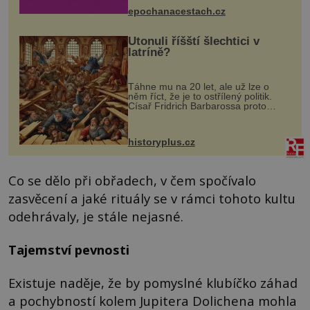
epochanacestach.cz
Utonuli říšští šlechtici v
latríně?
Táhne mu na 20 let, ale už lze o
něm říct, že je to ostřílený politik.
Císař Fridrich Barbarossa proto
posílá svého syna a dědice Jindřicha
VI. do Erfurtu, aby se stal
prostředníkem při řešení sporu m...
historyplus.cz
Co se dělo při obřadech, v čem spočívalo
zasvěcení a jaké rituály se v rámci tohoto kultu
odehrávaly, je stále nejasné.
Tajemství pevnosti
Existuje naděje, že by pomyslné klubíčko záhad
a pochybností kolem Jupitera Dolichena mohla