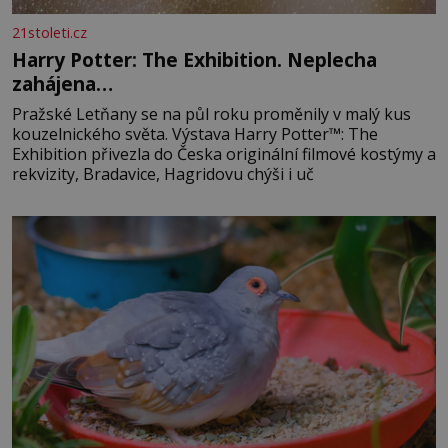
21stoleti.cz
Harry Potter: The Exhibition. Neplecha
zahájena…
Pražské Letňany se na půl roku proměnily v malý kus
kouzelnického světa. Výstava Harry Potter™: The
Exhibition přivezla do Česka originální filmové kostýmy a
rekvizity, Bradavice, Hagridovu chýši i uč