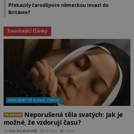
Překazily čarodějnice německou invazi do
Británie?
Související články
NÁBOŽENSTVÍ A OKULTISMUS
Neporušená těla svatých: Jak je
PREMIUM
možné, že vzdorují času?
OD
EVA SOUKUPOVÁ
6.8.2026
1.6TIS