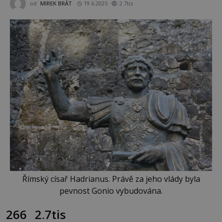
od
MIREK BRÁT
19.6.2025
2.7tis
Římský císař Hadrianus. Právě za jeho vlády byla
pevnost Gonio vybudována.
266
2.7tis