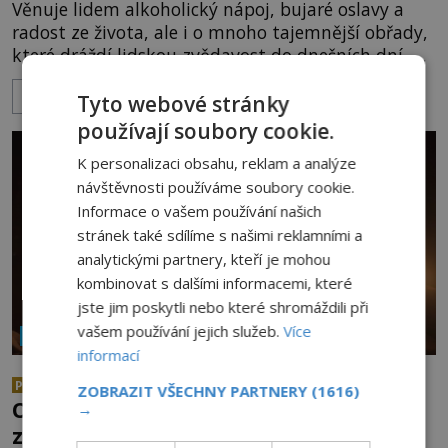
Věnuje lidem alkoholický nápoj, bujaré oslavy a
radost ze života, ale i o mnoho tajemnější obřady,
které dráždí lidskou zvědavost do dnešních dní. Co
doopravdy představuje bůh, jemuž Římané říkají
ZOBRAZIT VÍCE
Bakchus? Mytologický příběh řeckého boha
Tyto webové stránky
Dionýsa není zrovna idylická pohádka. Bůh Zeus jej
používají soubory cookie.
zplodí se svou milenkou Semelou, což Diova žena
K personalizaci obsahu, reklam a analýze
Héra nemůže nechat b
návštěvnosti používáme soubory cookie.
Informace o vašem používání našich
stránek také sdílíme s našimi reklamními a
analytickými partnery, kteří je mohou
kombinovat s dalšími informacemi, které
jste jim poskytli nebo které shromáždili při
vašem používání jejich služeb.
Více
NÁBOŽENSTVÍ A OKULTISMUS
informací
Abramelinova magická kniha:
PREMIUM
ZOBRAZIT VŠECHNY PARTNERY
(1616)
Obsahuje mocná kabalistická
→
zaříkávadla?