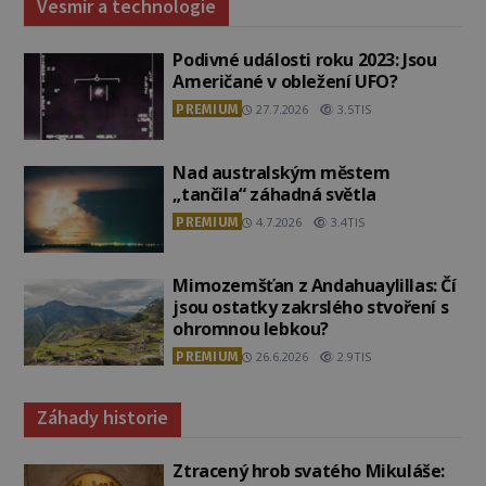
Vesmír a technologie
Podivné události roku 2023: Jsou
Američané v obležení UFO?
PREMIUM
27.7.2026
3.5TIS
Nad australským městem
„tančila“ záhadná světla
PREMIUM
4.7.2026
3.4TIS
Mimozemšťan z Andahuaylillas: Čí
jsou ostatky zakrslého stvoření s
ohromnou lebkou?
PREMIUM
26.6.2026
2.9TIS
Záhady historie
Ztracený hrob svatého Mikuláše: