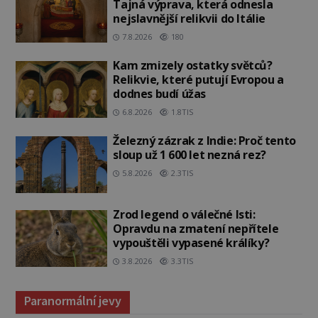
Tajná výprava, která odnesla
nejslavnější relikvii do Itálie
7.8.2026
180
Kam zmizely ostatky světců?
Relikvie, které putují Evropou a
dodnes budí úžas
6.8.2026
1.8TIS
Železný zázrak z Indie: Proč tento
sloup už 1 600 let nezná rez?
5.8.2026
2.3TIS
Zrod legend o válečné lsti:
Opravdu na zmatení nepřítele
vypouštěli vypasené králíky?
3.8.2026
3.3TIS
Paranormální jevy