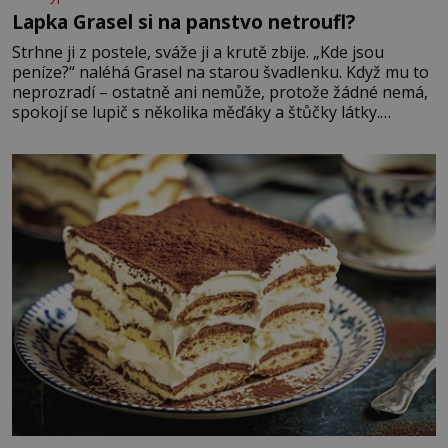
Lapka Grasel si na panstvo netroufl?
Strhne ji z postele, sváže ji a krutě zbije. „Kde jsou
peníze?“ naléhá Grasel na starou švadlenku. Když mu to
neprozradí – ostatně ani nemůže, protože žádné nemá,
spokojí se lupič s několika měďáky a štůčky látky.
Zraněná žena pár dní nato umírá. Je to muž nebývale
krutý. Jeho činy budí hrůzu ještě dlouho po jeho smrti