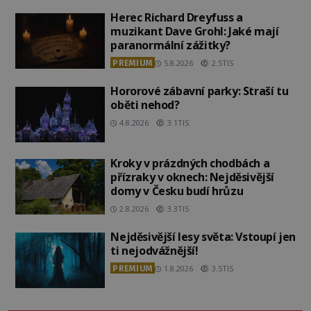
Herec Richard Dreyfuss a
muzikant Dave Grohl: Jaké mají
paranormální zážitky?
PREMIUM
5.8.2026
2.5TIS
Hororové zábavní parky: Straší tu
oběti nehod?
4.8.2026
3.1TIS
Kroky v prázdných chodbách a
přízraky v oknech: Nejděsivější
domy v Česku budí hrůzu
2.8.2026
3.3TIS
Nejděsivější lesy světa: Vstoupí jen
ti nejodvážnější!
PREMIUM
1.8.2026
3.5TIS