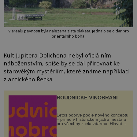
V areálu pevnosti byla nalezena zlatá plaketa. Jednalo se o dar pro
orientálního boha.
Kult Jupitera Dolichena nebyl oficiálním
náboženstvím, spíše by se dal přirovnat ke
starověkým mystériím, které známe například
z antického Řecka.
ROUDNICKÉ VINOBRANÍ
Letos poprvé podle nového konceptu
– přímo v historickém jádru města a
pro všechny zcela zdarma. Hlavní
program se odehraje na Karlově a
Husově náměstí. Návštěvníci se
mohou těšit na víno, burčák, pes...