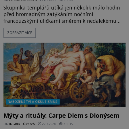
Skupinka templářů utíká jen několik málo hodin
před hromadným zatýkáním nočními
francouzskými uličkami směrem k nedalekému
přístavu. Jeden z nich má přes ramena ranec s
ZOBRAZIT VÍCE
tajemným obsahem. Kapitán lodi už na ně čeká.
„Dejte to do podpalubí a připravte se. Za chvíli
vyplouváme,“ sdělí jim. „Kam máme namířeno,
kapitáne?“ zeptá se ho jeden z templářů. „Do Sk
NÁBOŽENSTVÍ A OKULTISMUS
Mýty a rituály: Carpe Diem s Dionýsem
OD
INGRID TŮMOVÁ
27.7.2026
3.1TIS