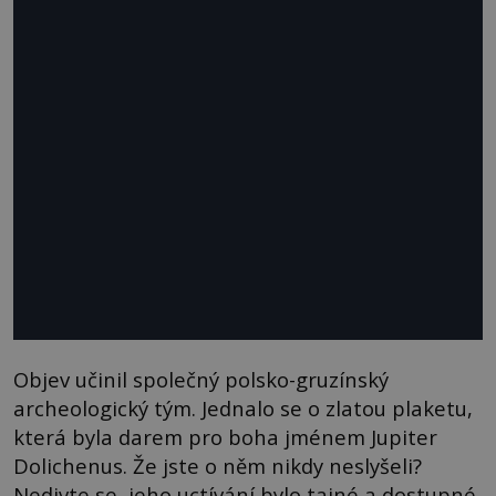
Objev učinil společný polsko-gruzínský
archeologický tým. Jednalo se o zlatou plaketu,
která byla darem pro boha jménem Jupiter
Dolichenus. Že jste o něm nikdy neslyšeli?
Nedivte se, jeho uctívání bylo tajné a dostupné