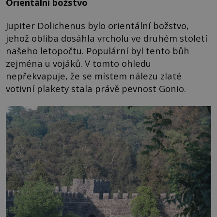
Orientální božstvo
Jupiter Dolichenus bylo orientální božstvo,
jehož obliba dosáhla vrcholu ve druhém století
našeho letopočtu. Populární byl tento bůh
zejména u vojáků. V tomto ohledu
nepřekvapuje, že se místem nálezu zlaté
votivní plakety stala právě pevnost Gonio.