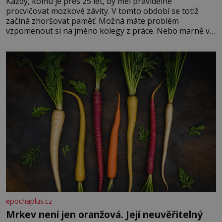
Každý, komu je přes 25 let, by měl pravidelně
procvičovat mozkové závity. V tomto období se totiž
začíná zhoršovat paměť. Možná máte problém
vzpomenout si na jméno kolegy z práce. Nebo marně v
paměti lovíte název knížky, kterou jste nedávno přečetli.
Je to opravdu tak, s věkem jako kdyby se paměť
rozhodla stávkovat. Cvičte
epochaplus.cz
Mrkev není jen oranžová. Její neuvěřitelný