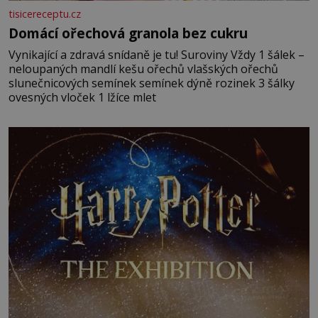
tisicereceptu.cz
Domácí ořechová granola bez cukru
Vynikající a zdravá snídaně je tu! Suroviny Vždy 1 šálek –
neloupaných mandlí kešu ořechů vlašských ořechů
slunečnicových semínek semínek dýně rozinek 3 šálky
ovesných vloček 1 lžíce mlet