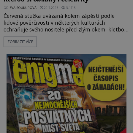
OD
EVA SOUKUPOVÁ
20.7.2026
3.1TIS
Červená stužka uvázaná kolem zápěstí podle
lidové pověrčivosti v některých kulturách
ochraňuje svého nositele před zlým okem, kletbou,
která může přivodit neštěstí či nemoc. S tímto
ZOBRAZIT VÍCE
nenápadným symbolem magické ochrany lze
občas spatřit i různé celebrity včetně Madonny
nebo Leonarda DiCapria. Na Blízkém východě a v
židovských komunitách po celém světě, je