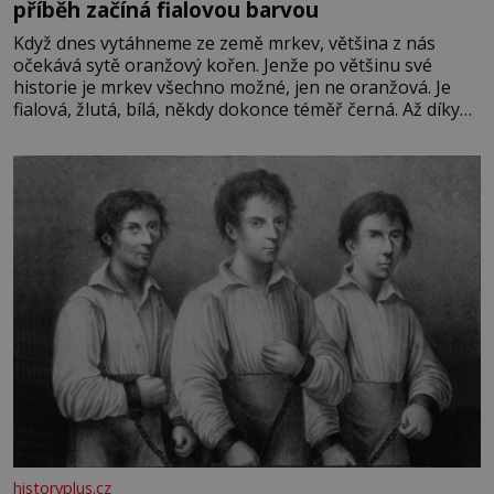
příběh začíná fialovou barvou
Když dnes vytáhneme ze země mrkev, většina z nás
očekává sytě oranžový kořen. Jenže po většinu své
historie je mrkev všechno možné, jen ne oranžová. Je
fialová, žlutá, bílá, někdy dokonce téměř černá. Až díky
stovkám let pečlivého šlechtění se z ní stává zelenina,
bez které si českou zahradu ani nedokážeme představit.
Její příběh je
historyplus.cz