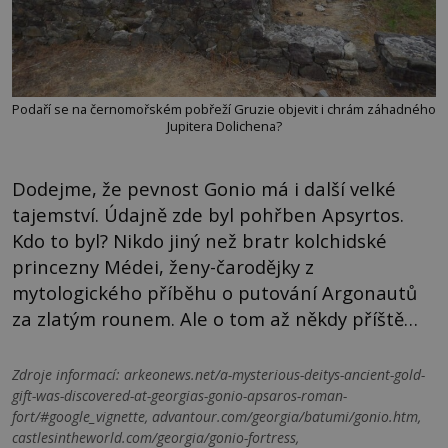
Podaří se na černomořském pobřeží Gruzie objevit i chrám záhadného
Jupitera Dolichena?
Dodejme, že pevnost Gonio má i další velké
tajemství. Údajně zde byl pohřben Apsyrtos.
Kdo to byl? Nikdo jiný než bratr kolchidské
princezny Médei, ženy-čarodějky z
mytologického příběhu o putování Argonautů
za zlatým rounem. Ale o tom až někdy příště…
Zdroje informací:
arkeonews.net/a-mysterious-deitys-ancient-gold-
gift-was-discovered-at-georgias-gonio-apsaros-roman-
fort/#google_vignette, advantour.com/georgia/batumi/gonio.htm,
castlesintheworld.com/georgia/gonio-fortress,