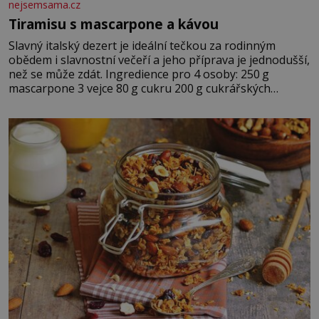
nejsemsama.cz
Tiramisu s mascarpone a kávou
Slavný italský dezert je ideální tečkou za rodinným
obědem i slavnostní večeří a jeho příprava je jednodušší,
než se může zdát. Ingredience pro 4 osoby: 250 g
mascarpone 3 vejce 80 g cukru 200 g cukrářských
piškotů 250 ml silné kávy 2 lžíce amaretta kakao na
posypání Postup: Oddělte žloutky od bílků. Žloutky
vyšlehejte s cukrem do světlé pěny a postupně do nich
vmíchejte mascarpone, aby vznikl hladký