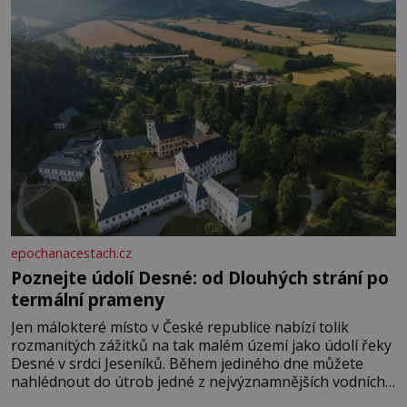
epochanacestach.cz
Poznejte údolí Desné: od Dlouhých strání po
termální prameny
Jen málokteré místo v České republice nabízí tolik
rozmanitých zážitků na tak malém území jako údolí řeky
Desné v srdci Jeseníků. Během jediného dne můžete
nahlédnout do útrob jedné z nejvýznamnějších vodních
elektráren v Evropě, vydat se na horské hřebeny, projet