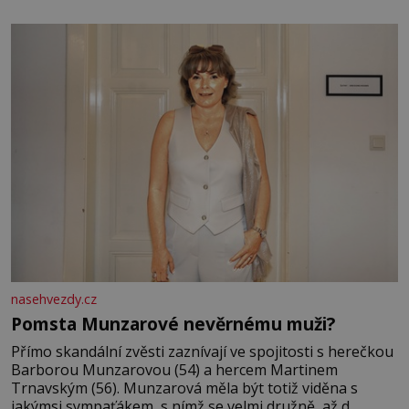
jsem kolem sebe partu kamarádek ani partnera. Stačily
mi knihy, práce a hlavně klid. Hned po studiích jsem
odešla z rodného města,
nasehvezdy.cz
Pomsta Munzarové nevěrnému muži?
Přímo skandální zvěsti zaznívají ve spojitosti s herečkou
Barborou Munzarovou (54) a hercem Martinem
Trnavským (56). Munzarová měla být totiž viděna s
jakýmsi sympaťákem, s nímž se velmi družně, až d