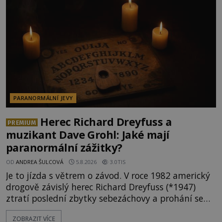
osobností ochraňují? Na hřbitově u kláštera
Milosrdných
PARANORMÁLNÍ JEVY
Herec Richard Dreyfuss a
PREMIUM
muzikant Dave Grohl: Jaké mají
paranormální zážitky?
OD
ANDREA ŠULCOVÁ
5.8.2026
3.0TIS
Je to jízda s větrem o závod. V roce 1982 americký
drogově závislý herec Richard Dreyfuss (*1947)
ztratí poslední zbytky sebezáchovy a prohání se
po silnicích ve svém mercedesu jako utržený ze
ZOBRAZIT VÍCE
řetězu. Vše vyvrcholí katastrofou, když to Dreyfuss