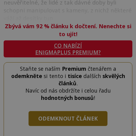
neuvěřitelné, že lidé z tak dávné doby byli
schopni manipulovat s kameny, z nichž některé
váží až desítky tun.
Zbývá vám 92
%
článku k dočtení. Nenechte si
to ujít!
CO NABÍZÍ
ENIGMAPLUS PREMIUM?
Staňte se naším
Premium
čtenářem a
odemkněte
si tento i
tisíce
dalších
skvělých
článků
.
Navíc od nás obdržíte i celou řadu
hodnotných bonusů
!
ODEMKNOUT ČLÁNEK