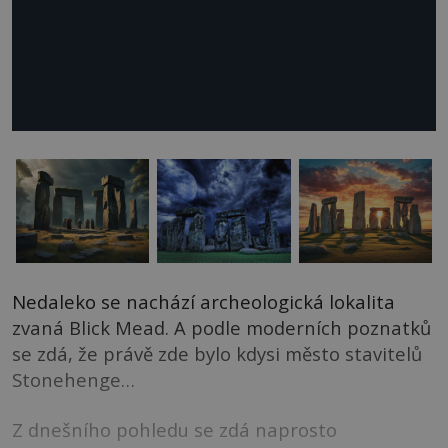
Nedaleko se nachází archeologická lokalita
zvaná Blick Mead. A podle moderních poznatků
se zdá, že právě zde bylo kdysi město stavitelů
Stonehenge…
Z dnešního pohledu se zdá naprosto