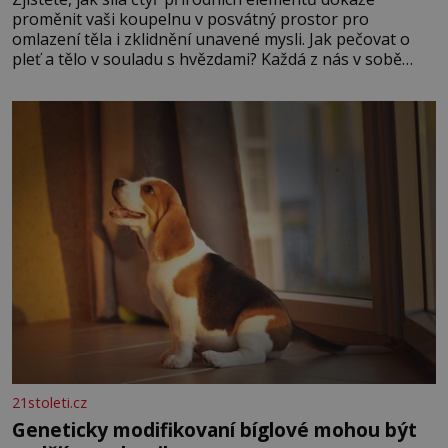
proměnit vaši koupelnu v posvátný prostor pro
omlazení těla i zklidnění unavené mysli. Jak pečovat o
pleť a tělo v souladu s hvězdami? Každá z nás v sobě
nese otisk vesmíru, který se projevuje nejen v naší
povaze, ale i v potřebách naší pokožky. Ohnivá znamení
Ženy narozené ve znamení Berana, Lva a Střelce v sobě
nesou žár, odvahu a neutuchající elán. Vaše
21stoleti.cz
Geneticky modifikovaní bíglové mohou být