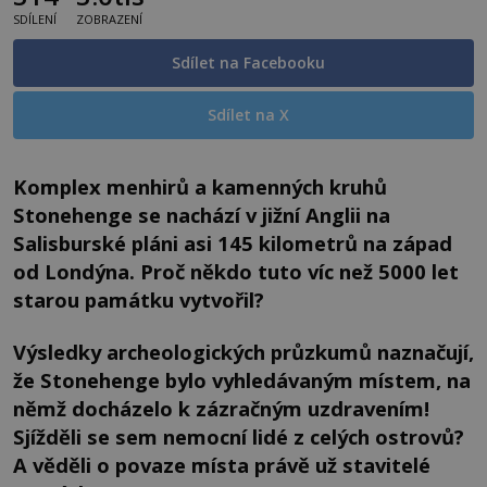
SDÍLENÍ
ZOBRAZENÍ
Sdílet na Facebooku
Sdílet na X
Komplex menhirů a kamenných kruhů
Stonehenge se nachází v jižní Anglii na
Salisburské pláni asi 145 kilometrů na západ
od Londýna. Proč někdo tuto víc než 5000 let
starou památku vytvořil?
Výsledky archeologických průzkumů naznačují,
že Stonehenge bylo vyhledávaným místem, na
němž docházelo k zázračným uzdravením!
Sjížděli se sem nemocní lidé z celých ostrovů?
A věděli o povaze místa právě už stavitelé