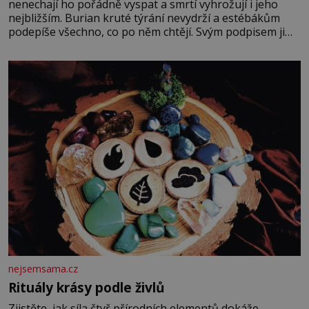
nenechají ho pořádně vyspat a smrtí vyhrožují i jeho
nejbližším. Burian kruté týrání nevydrží a estébákům
podepíše všechno, co po něm chtějí. Svým podpisem jim
potvrdí také to, že na něj během výslechů nikdo nevyvíjel
fyzický ani psychický nátlak. Syn brněnského řezníka
chce být knězem a
nejsemsama.cz
Rituály krásy podle živlů
Zjistěte, jak síla čtyř přírodních elementů dokáže