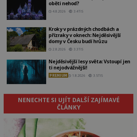
oběti nehod?
4.8.2026
3.4TIS
Kroky v prázdných chodbách a
přízraky v oknech: Nejděsivější
domy v Česku budí hrůzu
2.8.2026
3.3TIS
Nejděsivější lesy světa: Vstoupí jen
ti nejodvážnější!
PREMIUM
1.8.2026
3.5TIS
NENECHTE SI UJÍT DALŠÍ ZAJÍMAVÉ
ČLÁNKY