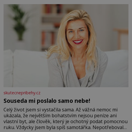
se na koloběžce a den zakončit poznáváním památek ve
Velkých Losinách nebo v termálním
skutecnepribehy.cz
Souseda mi poslalo samo nebe!
Celý život jsem si vystačila sama. Až vážná nemoc mi
ukázala, že největším bohatstvím nejsou peníze ani
vlastní byt, ale člověk, který je ochotný podat pomocnou
ruku. Vždycky jsem byla spíš samotářka. Nepotřebovala