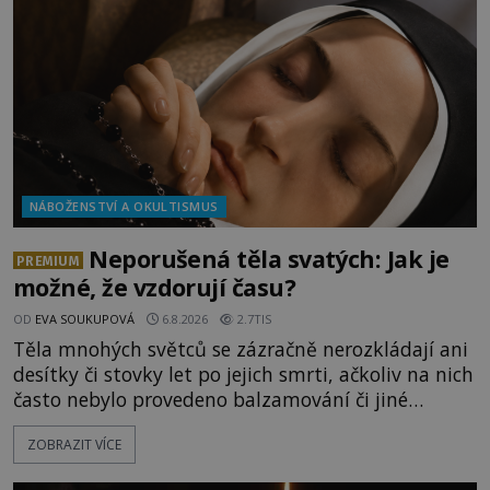
zvané Cydonie totiž zachytí podivný útvar
připomínající lidskou tvář. NASA (Národní úřad
NÁBOŽENSTVÍ A OKULTISMUS
Neporušená těla svatých: Jak je
PREMIUM
možné, že vzdorují času?
OD
EVA SOUKUPOVÁ
6.8.2026
2.7TIS
Těla mnohých světců se zázračně nerozkládají ani
desítky či stovky let po jejich smrti, ačkoliv na nich
často nebylo provedeno balzamování či jiné
pokusy o konzervaci. Neporušené ostatky bývají
ZOBRAZIT VÍCE
považovány za důkaz svatosti zemřelých. Jaké
tajemné síly těla významných náboženských