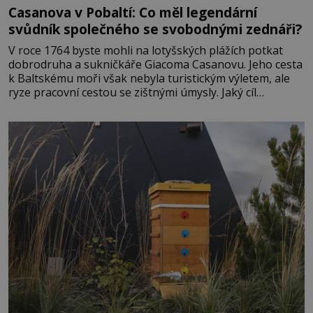
Casanova v Pobaltí: Co měl legendární
svůdník společného se svobodnými zednáři?
V roce 1764 byste mohli na lotyšských plážích potkat
dobrodruha a sukničkáře Giacoma Casanovu. Jeho cesta
k Baltskému moři však nebyla turistickým výletem, ale
ryze pracovní cestou se zištnými úmysly. Jaký cíl
Casanova sledoval, když se například procházel uličkami
lotyšské Rigy? Casanova v Pobaltí kontaktoval tamní
zednářské lóže. Nebyl v této oblasti žádným nováčkem,
protože do zednářské