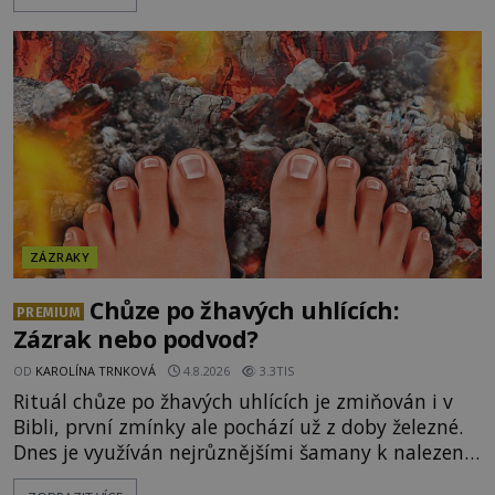
napálí v plné rychlosti do stromu! Policie ve vraku
následně nalezne schovaný kokain. Tímto
momentem se slavnému
ZÁZRAKY
Chůze po žhavých uhlících:
PREMIUM
Zázrak nebo podvod?
OD
KAROLÍNA TRNKOVÁ
4.8.2026
3.3TIS
Rituál chůze po žhavých uhlících je zmiňován i v
Bibli, první zmínky ale pochází už z doby železné.
Dnes je využíván nejrůznějšími šamany k nalezení
spirituální síly či vnitřního klidu. Jak funguje a proč