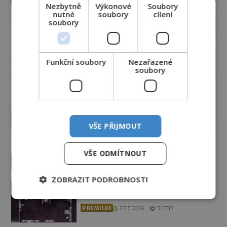
Nezbytně
Výkonové
Soubory
nutné
soubory
cílení
soubory
Funkční soubory
Nezařazené
soubory
VŠE PŘIJMOUT
VŠE ODMÍTNOUT
Vesmír a technologie
ZOBRAZIT PODROBNOSTI
Podivné události roku 2023: Jsou
Američané v obležení UFO?
PREMIUM
27.7.2026
3.5TIS