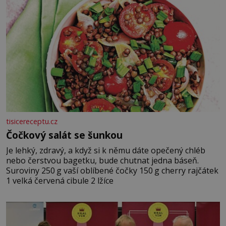
tisicereceptu.cz
Čočkový salát se šunkou
Je lehký, zdravý, a když si k němu dáte opečený chléb
nebo čerstvou bagetku, bude chutnat jedna báseň.
Suroviny 250 g vaší oblíbené čočky 150 g cherry rajčátek
1 velká červená cibule 2 lžíce