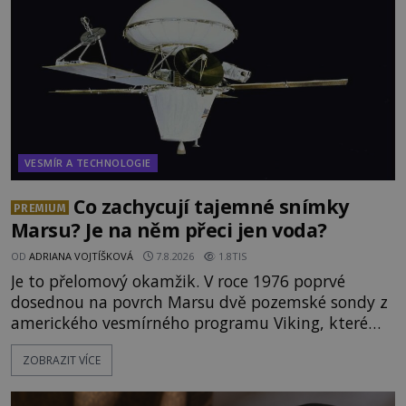
právě vznáší mimozemská loď
VESMÍR A TECHNOLOGIE
Co zachycují tajemné snímky
PREMIUM
Marsu? Je na něm přeci jen voda?
OD
ADRIANA VOJTÍŠKOVÁ
7.8.2026
1.8TIS
Je to přelomový okamžik. V roce 1976 poprvé
dosednou na povrch Marsu dvě pozemské sondy z
amerického vesmírného programu Viking, které
jsou schopny pořídit fotografie záhadami
ZOBRAZIT VÍCE
opředené rudé planety. Viking 1 zde zaznamená
něco naprosto nečekaného. V marsovské oblasti