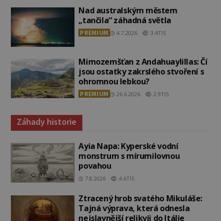
Nad australským městem
„tančila“ záhadná světla
PREMIUM
4.7.2026
3.4TIS
Mimozemšťan z Andahuaylillas: Čí
jsou ostatky zakrslého stvoření s
ohromnou lebkou?
PREMIUM
26.6.2026
2.9TIS
Záhady historie
Ayia Napa: Kyperské vodní
monstrum s mírumilovnou
povahou
7.8.2026
4.6TIS
Ztracený hrob svatého Mikuláše:
Tajná výprava, která odnesla
nejslavnější relikvii do Itálie