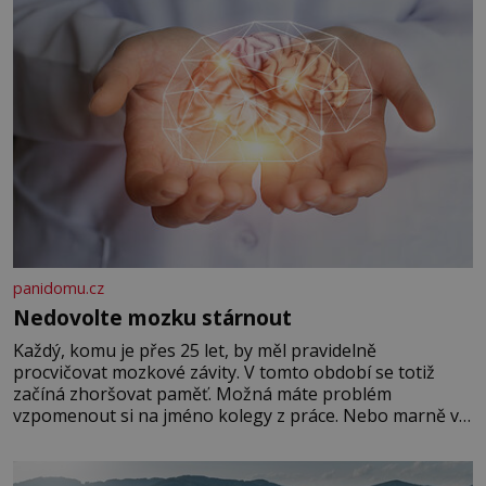
panidomu.cz
Nedovolte mozku stárnout
Každý, komu je přes 25 let, by měl pravidelně
procvičovat mozkové závity. V tomto období se totiž
začíná zhoršovat paměť. Možná máte problém
vzpomenout si na jméno kolegy z práce. Nebo marně v
paměti lovíte název knížky, kterou jste nedávno přečetli.
Je to opravdu tak, s věkem jako kdyby se paměť
rozhodla stávkovat. Cvičte