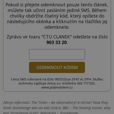
Pokud si přejete odemknout pouze tento článek,
můžete tak učinit zasláním jediné SMS. Během
chvilky obdržíte číselný kód, který opíšete do
následujícího okénka a kliknutím na tlačítko jej
odemknete.
Zprávu ve tvaru "CTU CLANEK" odešlete na číslo
903 33 20
.
ODEMKNOUT KÓDEM
Cena SMS odeslané na číslo 9033320 je 20 Kč vč. DPH. Službu
technicky zajišťuje Airtoy a.s. Infolinka: 602 777 555,
www.platmobilem.cz
Zdroje informací:
The Times – An observatory? A shrine? Now they
think Stonehenge was an A&E centre, BBC – The healing stones: why
was Stonehenge built?, Wikipedia – Stonehenge