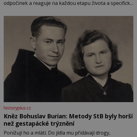
odpočinek a reaguje na každou etapu života a specifické
potřeby dítěte. Pro nejmenší je klíčová jednoduchost,
měkkost a bezpečí, proto by pokoj miminka měl působit
především klidně a útulně. Předškolní věk je
historyplus.cz
Kněz Bohuslav Burian: Metody StB byly horší
než gestapácké trýznění
Ponižují ho a mlátí. Do jídla mu přidávají drogy,