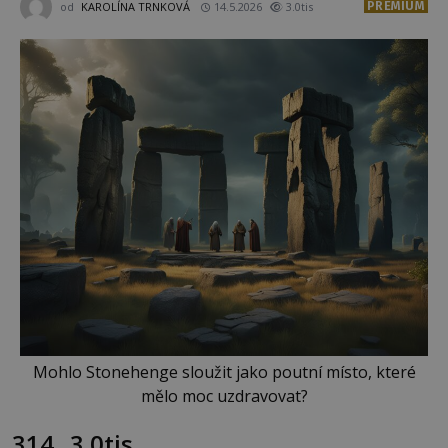
PREMIUM
od
KAROLÍNA TRNKOVÁ
14.5.2026
3.0tis
Mohlo Stonehenge sloužit jako poutní místo, které
mělo moc uzdravovat?
314
3.0tis