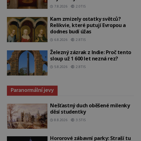
7.8.2026
2.0TIS
Kam zmizely ostatky světců?
Relikvie, které putují Evropou a
dodnes budí úžas
6.8.2026
2.8TIS
Železný zázrak z Indie: Proč tento
sloup už 1 600 let nezná rez?
5.8.2026
2.8TIS
Paranormální jevy
Nešťastný duch oběšené milenky
děsí studentky
8.8.2026
3.5TIS
Hororové zábavní parky: Straší tu