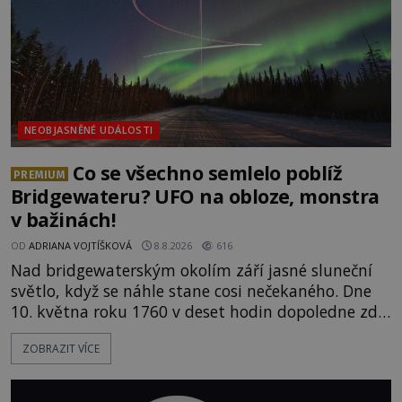
NEOBJASNĚNÉ UDÁLOSTI
Co se všechno semlelo poblíž
PREMIUM
Bridgewateru? UFO na obloze, monstra
v bažinách!
OD
ADRIANA VOJTÍŠKOVÁ
8.8.2026
616
Nad bridgewaterským okolím září jasné sluneční
světlo, když se náhle stane cosi nečekaného. Dne
10. května roku 1760 v deset hodin dopoledne zde
dojde k vůbec prvnímu historicky doloženému
ZOBRAZIT VÍCE
přeletu UFO. Podle záznamů vyzařuje takové
světlo, že vypadá jako „koule hořícího ohně“. Jde
jen o nějaký optický klam, nebo se zde skutečně