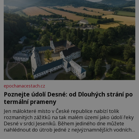
epochanacestach.cz
Poznejte údolí Desné: od Dlouhých strání po
termální prameny
Jen málokteré místo v České republice nabízí tolik
rozmanitých zážitků na tak malém území jako údolí řeky
Desné v srdci Jeseníků. Během jediného dne můžete
nahlédnout do útrob jedné z nejvýznamnějších vodních
elektráren v Evropě, vydat se na horské hřebeny, projet