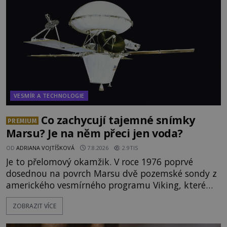
jen o nějaký optický klam, nebo se zde skutečně
právě vznáší mimozemská loď
VESMÍR A TECHNOLOGIE
Co zachycují tajemné snímky
PREMIUM
Marsu? Je na něm přeci jen voda?
OD
ADRIANA VOJTÍŠKOVÁ
7.8.2026
2.9TIS
Je to přelomový okamžik. V roce 1976 poprvé
dosednou na povrch Marsu dvě pozemské sondy z
amerického vesmírného programu Viking, které
jsou schopny pořídit fotografie záhadami
ZOBRAZIT VÍCE
opředené rudé planety. Viking 1 zde zaznamená
něco naprosto nečekaného. V marsovské oblasti