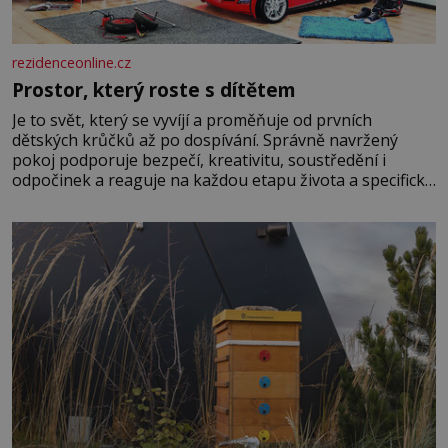
rezidenceonline.cz
Prostor, který roste s dítětem
Je to svět, který se vyvíjí a proměňuje od prvních
dětských krůčků až po dospívání. Správně navržený
pokoj podporuje bezpečí, kreativitu, soustředění i
odpočinek a reaguje na každou etapu života a specifické
potřeby dítěte. Pro nejmenší je klíčová jednoduchost,
měkkost a bezpečí, proto by pokoj miminka měl působit
především klidně a útulně. Předškolní věk je