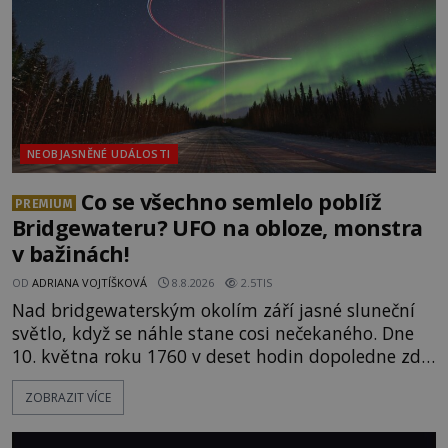
ids="171131,171132,1711
NEOBJASNĚNÉ UDÁLOSTI
Co se všechno semlelo poblíž
PREMIUM
Bridgewateru? UFO na obloze, monstra
v bažinách!
OD
ADRIANA VOJTÍŠKOVÁ
8.8.2026
2.5TIS
Nad bridgewaterským okolím září jasné sluneční
světlo, když se náhle stane cosi nečekaného. Dne
10. května roku 1760 v deset hodin dopoledne zde
dojde k vůbec prvnímu historicky doloženému
ZOBRAZIT VÍCE
přeletu UFO. Podle záznamů vyzařuje takové
světlo, že vypadá jako „koule hořícího ohně“. Jde