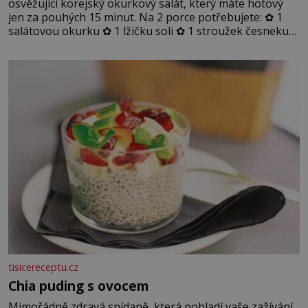
osvěžující korejský okurkový salát, který máte hotový
jen za pouhých 15 minut. Na 2 porce potřebujete: ✿ 1
salátovou okurku ✿ 1 lžičku soli ✿ 1 stroužek česneku
✿ 1 lžíci sójové omáčky ✿ 1 lžíci rýžového octa ✿ 1 lžičku
sezamového oleje ✿ 1 lžičku chilli ✿ 1 lžičku cukru ✿ 1
jarní cibulku ✿ 1 lžíci sezamových semínek
tisicereceptu.cz
Chia puding s ovocem
Mimořádně zdravá snídaně, která pohladí vaše zažívání.