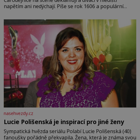
napětím ani nedýchají. Píše se rok 1606 a populární
anglický dramatik William Shakespeare uvádí svou
Tragédii o Macbethovi. Napsal ji pro krále Jakuba I., jenž
v roce 1603 vystřídal
nasehvezdy.cz
Lucie Polišenská je inspirací pro jiné ženy
Sympatická hvězda seriálu Polabí Lucie Polišenská (40)
fanoušky pořádně překvapila. Žena, která je známa svou