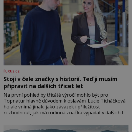
iluxus.cz
Stojí v čele značky s historií. Teď ji musím
připravit na dalších třicet let
Na první pohled by třicáté výročí mohlo být pro
Topnatur hlavně důvodem k oslavám. Lucie Ticháčková
ho ale vnímá jinak, jako závazek i příležitost
rozhodnout, jak má rodinná značka vypadat v dalších l