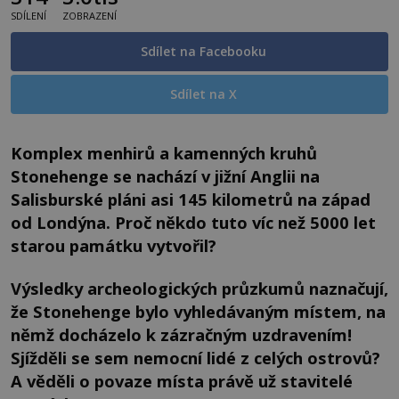
SDÍLENÍ
ZOBRAZENÍ
Sdílet na Facebooku
Sdílet na X
Komplex menhirů a kamenných kruhů
Stonehenge se nachází v jižní Anglii na
Salisburské pláni asi 145 kilometrů na západ
od Londýna. Proč někdo tuto víc než 5000 let
starou památku vytvořil?
Výsledky archeologických průzkumů naznačují,
že Stonehenge bylo vyhledávaným místem, na
němž docházelo k zázračným uzdravením!
Sjížděli se sem nemocní lidé z celých ostrovů?
A věděli o povaze místa právě už stavitelé