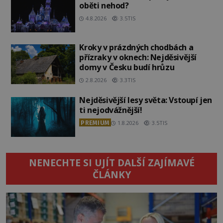
oběti nehod?
4.8.2026
3.5TIS
Kroky v prázdných chodbách a
přízraky v oknech: Nejděsivější
domy v Česku budí hrůzu
2.8.2026
3.3TIS
Nejděsivější lesy světa: Vstoupí jen
ti nejodvážnější!
PREMIUM
1.8.2026
3.5TIS
NENECHTE SI UJÍT DALŠÍ ZAJÍMAVÉ
ČLÁNKY