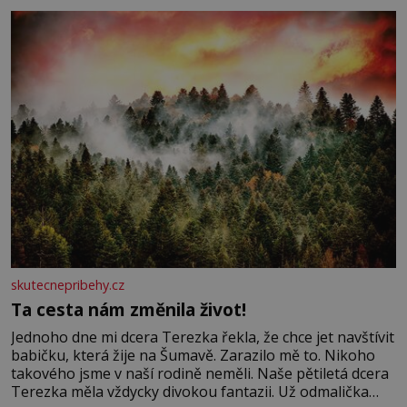
se na koloběžce a den zakončit poznáváním památek ve
Velkých Losinách nebo v termálním
skutecnepribehy.cz
Ta cesta nám změnila život!
Jednoho dne mi dcera Terezka řekla, že chce jet navštívit
babičku, která žije na Šumavě. Zarazilo mě to. Nikoho
takového jsme v naší rodině neměli. Naše pětiletá dcera
Terezka měla vždycky divokou fantazii. Už odmalička