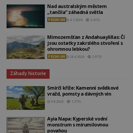
Nad australským městem
„tančila“ záhadná světla
PREMIUM
4.7.2026
3.4TIS
Mimozemšťan z Andahuaylillas: Čí
jsou ostatky zakrslého stvoření s
ohromnou lebkou?
PREMIUM
26.6.2026
2.9TIS
Záhady historie
Smírčí kříže: Kamenní svědkové
vražd, pomsty a dávných vin
9.8.2026
1.2TIS
Ayia Napa: Kyperské vodní
monstrum s mírumilovnou
povahou