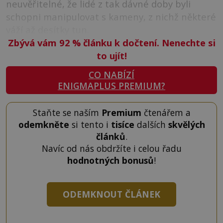
neuvěřitelné, že lidé z tak dávné doby byli
schopni manipulovat s kameny, z nichž některé
váží až desítky tun.
Zbývá vám 92
%
článku k dočtení. Nenechte si
to ujít!
CO NABÍZÍ
ENIGMAPLUS PREMIUM?
Staňte se naším
Premium
čtenářem a
odemkněte
si tento i
tisíce
dalších
skvělých
článků
.
Navíc od nás obdržíte i celou řadu
hodnotných bonusů
!
ODEMKNOUT ČLÁNEK