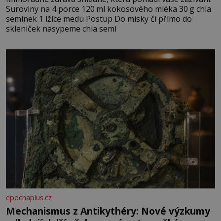
Suroviny na 4 porce 120 ml kokosového mléka 30 g chia
semínek 1 lžíce medu Postup Do misky či přímo do
skleniček nasypeme chia semí
epochaplus.cz
Mechanismus z Antikythéry: Nové výzkumy