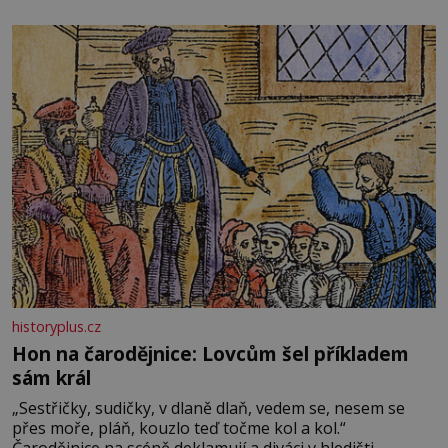
milovala svět pohádek. Každou chvilku mi říkala, že se jí
zdálo o jednorožcích, krásných princeznách, statečných
rytířích a létajících dracích.
historyplus.cz
Hon na čarodějnice: Lovcům šel příkladem
sám král
„Sestřičky, sudičky, v dlaně dlaň, vedem se, nesem se
přes moře, pláň, kouzlo teď točme kol a kol.“
Čarodějnice na scéně deklamují a diváci v hledišti