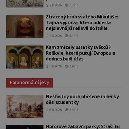
7.8.2026
5.7TIS
Ztracený hrob svatého Mikuláše:
Tajná výprava, která odnesla
nejslavnější relikvii do Itálie
7.8.2026
3.1TIS
Kam zmizely ostatky světců?
Relikvie, které putují Evropou a
dodnes budí úžas
6.8.2026
3.4TIS
Paranormální jevy
Nešťastný duch oběšené milenky
děsí studentky
8.8.2026
5.4TIS
Hororové zábavní parky: Straší tu