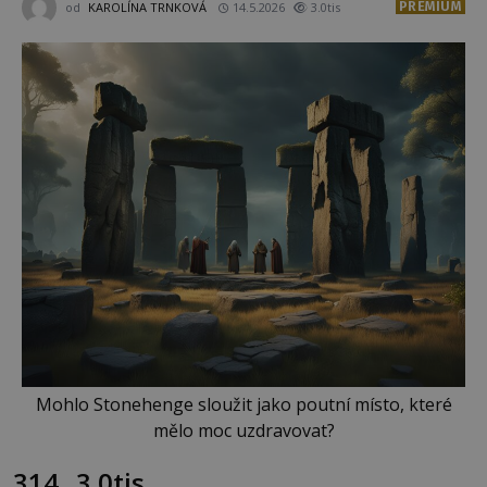
PREMIUM
od
KAROLÍNA TRNKOVÁ
14.5.2026
3.0tis
Mohlo Stonehenge sloužit jako poutní místo, které
mělo moc uzdravovat?
314
3.0tis