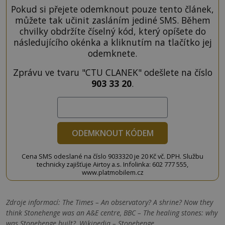
Pokud si přejete odemknout pouze tento článek,
můžete tak učinit zasláním jediné SMS. Během
chvilky obdržíte číselný kód, který opíšete do
následujícího okénka a kliknutím na tlačítko jej
odemknete.
Zprávu ve tvaru "CTU CLANEK" odešlete na číslo
903 33 20
.
ODEMKNOUT KÓDEM
Cena SMS odeslané na číslo 9033320 je 20 Kč vč. DPH. Službu
technicky zajišťuje Airtoy a.s. Infolinka: 602 777 555,
www.platmobilem.cz
Zdroje informací:
The Times – An observatory? A shrine? Now they
think Stonehenge was an A&E centre, BBC – The healing stones: why
was Stonehenge built?, Wikipedia – Stonehenge