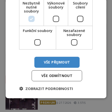
Nezbytně
Výkonové
Soubory
nutné
soubory
cílení
soubory
Funkční soubory
Nezařazené
soubory
VŠE PŘIJMOUT
VŠE ODMÍTNOUT
Vesmír a technologie
ZOBRAZIT PODROBNOSTI
Podivné události roku 2023: Jsou
Američané v obležení UFO?
PREMIUM
27.7.2026
3.5TIS