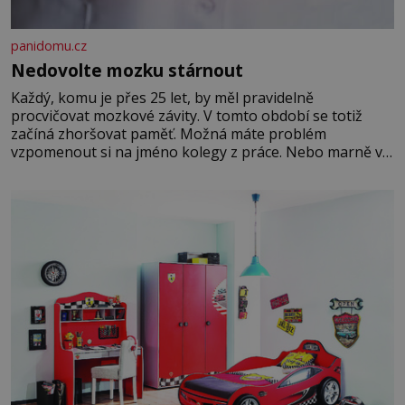
panidomu.cz
Nedovolte mozku stárnout
Každý, komu je přes 25 let, by měl pravidelně
procvičovat mozkové závity. V tomto období se totiž
začíná zhoršovat paměť. Možná máte problém
vzpomenout si na jméno kolegy z práce. Nebo marně v
paměti lovíte název knížky, kterou jste nedávno přečetli.
Je to opravdu tak, s věkem jako kdyby se paměť
rozhodla stávkovat. Cvičte