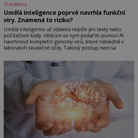
21stoleti.cz
Umělá inteligence poprvé navrhla funkční
viry. Znamená to riziko?
Umělá inteligence už zdaleka nepíše jen texty nebo
počítačové kódy. Vědcům se nyní podařilo pomocí AI
navrhnout kompletní genomy virů, které následně v
laboratoři skutečně ožily. Takový postup není sa