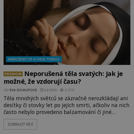
zvané Cydonie totiž zachytí podivný útvar
připomínající lidskou tvář. NASA (Národní úřad
NÁBOŽENSTVÍ A OKULTISMUS
Neporušená těla svatých: Jak je
PREMIUM
možné, že vzdorují času?
OD
EVA SOUKUPOVÁ
6.8.2026
3.2TIS
Těla mnohých světců se zázračně nerozkládají ani
desítky či stovky let po jejich smrti, ačkoliv na nich
často nebylo provedeno balzamování či jiné
pokusy o konzervaci. Neporušené ostatky bývají
ZOBRAZIT VÍCE
považovány za důkaz svatosti zemřelých. Jaké
tajemné síly těla významných náboženských