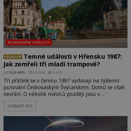
NEOBJASNĚNÉ UDÁLOSTI
Temné události v Hřensku 1987:
PREMIUM
Jak zemřeli tři mladí trampové?
OD
FILIP APPL
9.8.2026
1.4TIS
Tři přátelé se v červnu 1987 vydávají na týdenní
putování Českosaským Švýcarskem. Domů se však
nevrátí. O několik měsíců později jsou v
nepřístupných skalách u Hřenska nalezeny jejich
ZOBRAZIT VÍCE
kostry – a s nimi stopy, které se jen obtížně slučují
s nešťastnou náhodou. Zabil mladé trampy
přírodní živel, neznámý útočník, nebo někdo, koho
tehdejší režim nechtěl odhalit? [gallery