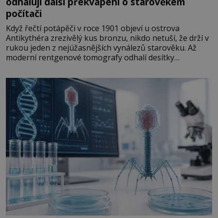
odhalují další překvapení o starověkém
počítači
Když řečtí potápěči v roce 1901 objeví u ostrova
Antikythéra zrezivělý kus bronzu, nikdo netuší, že drží v
rukou jeden z nejúžasnějších vynálezů starověku. Až
moderní rentgenové tomografy odhalí desítky
ozubených kol ukrytých uvnitř. Mechanismus z
Antikythéry je dnes považován za nejstarší známý
analogový počítač na světě. Přesto ani po více než sto
letech výzkumu