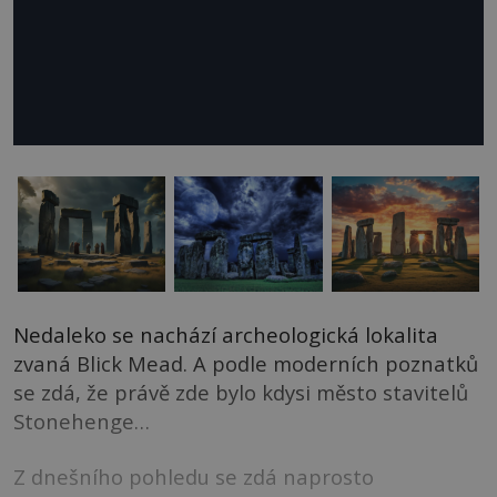
Nedaleko se nachází archeologická lokalita
zvaná Blick Mead. A podle moderních poznatků
se zdá, že právě zde bylo kdysi město stavitelů
Stonehenge…
Z dnešního pohledu se zdá naprosto