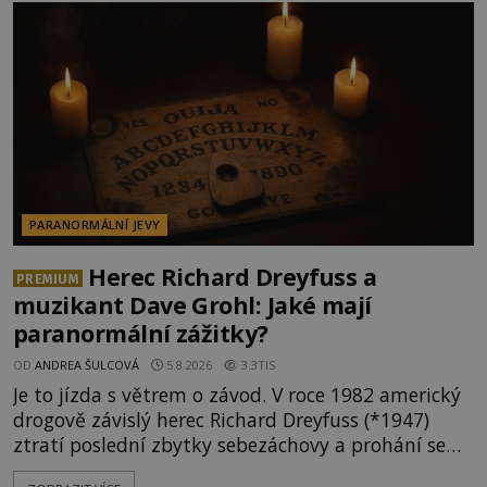
osobností ochraňují? Na hřbitově u kláštera
Milosrdných
PARANORMÁLNÍ JEVY
Herec Richard Dreyfuss a
PREMIUM
muzikant Dave Grohl: Jaké mají
paranormální zážitky?
OD
ANDREA ŠULCOVÁ
5.8.2026
3.3TIS
Je to jízda s větrem o závod. V roce 1982 americký
drogově závislý herec Richard Dreyfuss (*1947)
ztratí poslední zbytky sebezáchovy a prohání se
po silnicích ve svém mercedesu jako utržený ze