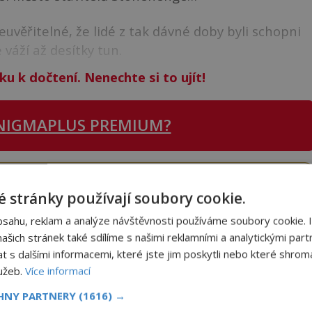
věřitelné, že lidé z tak dávné doby byli schopni
váží až desítky tun.
ku k dočtení. Nenechte si to ujít!
NIGMAPLUS PREMIUM?
 se naším
Premium
čtenářem a
odemkněte
si tento
i
tisíce
dalších
skvělých článků
.
 stránky používají soubory cookie.
 od nás obdržíte i celou řadu
hodnotných bonusů
!
bsahu, reklam a analýze návštěvnosti používáme soubory cookie. 
šich stránek také sdílíme s našimi reklamními a analytickými partn
s dalšími informacemi, které jste jim poskytli nebo které shromá
ODEMKNOUT ČLÁNEK
lužeb.
Více informací
CHNY PARTNERY
(1616) →