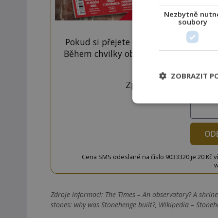
Nezbytně nutn
soubory
Pokud si přejete odemknout pouze ten
Během chvilky obdržíte číselný kód, k
tlačí
ZOBRAZIT P
Zprávu ve tvaru "CTU 
OD
Cena SMS odeslané na číslo 9033320 je 20 Kč vč. 
w
Zdroje informací:
The Times – An observatory? A shrine
stones: why was Stonehenge built?, Wikipedia – Stone