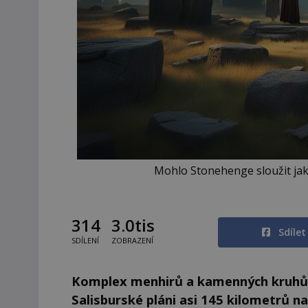
Mohlo Stonehenge sloužit jak
314
3.0tis
Sdíle
SDÍLENÍ
ZOBRAZENÍ
Komplex menhirů a kamenných kruhů St
Salisburské pláni asi 145 kilometrů n