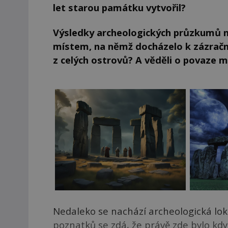
let starou památku vytvořil?
Výsledky archeologických průzkumů n
místem, na němž docházelo k zázračn
z celých ostrovů? A věděli o povaze 
Nedaleko se nachází archeologická lok
poznatků se zdá, že právě zde bylo kd