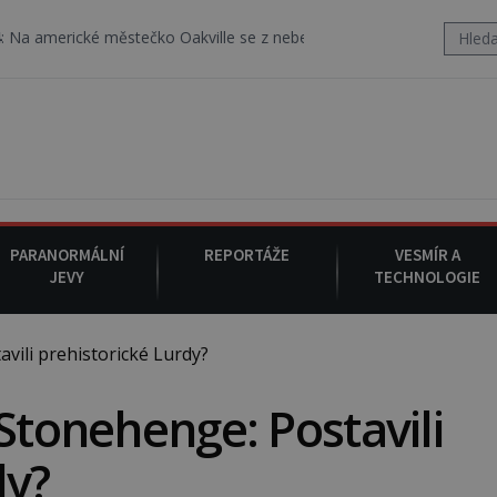
 městečko Oakville se z nebe snáší podivná rosolovitá látka nezn
PARANORMÁLNÍ
REPORTÁŽE
VESMÍR A
JEVY
TECHNOLOGIE
vili prehistorické Lurdy?
Stonehenge: Postavili
dy?