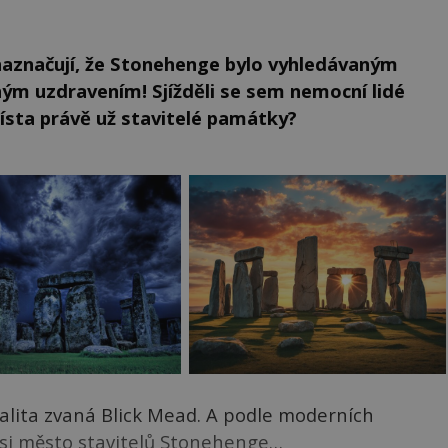
aznačují, že Stonehenge bylo vyhledávaným
ým uzdravením! Sjížděli se sem nemocní lidé
místa právě už stavitelé památky?
alita zvaná Blick Mead. A podle moderních
ysi město stavitelů Stonehenge…