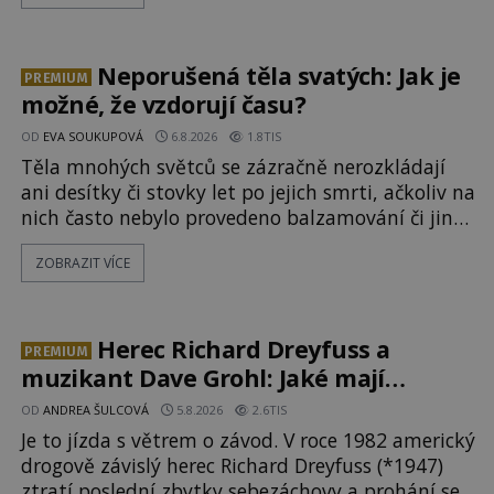
něco naprosto nečekaného. V marsovské oblasti
zvané Cydonie totiž zachytí podivný útvar
připomínající lidskou tvář. NASA (Národní úřad
Neporušená těla svatých: Jak je
PREMIUM
možné, že vzdorují času?
OD
EVA SOUKUPOVÁ
6.8.2026
1.8TIS
Těla mnohých světců se zázračně nerozkládají
ani desítky či stovky let po jejich smrti, ačkoliv na
nich často nebylo provedeno balzamování či jiné
pokusy o konzervaci. Neporušené ostatky bývají
ZOBRAZIT VÍCE
považovány za důkaz svatosti zemřelých. Jaké
tajemné síly těla významných náboženských
osobností ochraňují? Na hřbitově u kláštera
Milosrdných
Herec Richard Dreyfuss a
PREMIUM
muzikant Dave Grohl: Jaké mají
paranormální zážitky?
OD
ANDREA ŠULCOVÁ
5.8.2026
2.6TIS
Je to jízda s větrem o závod. V roce 1982 americký
drogově závislý herec Richard Dreyfuss (*1947)
ztratí poslední zbytky sebezáchovy a prohání se