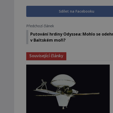
Sdílet na Facebooku
Předchozí článek
Putování hrdiny Odyssea: Mohlo se odeh
v Baltském moři?
Související články