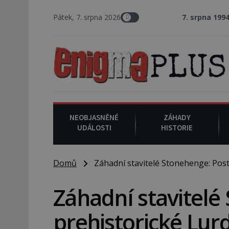
Pátek, 7. srpna 2026
7. srpna 1994
: Na americké
NEOBJASNĚNÉ
ZÁHADY
UDÁLOSTI
HISTORIE
Domů
Záhadní stavitelé Stonehenge: Posta
Záhadní stavitelé 
prehistorické Lur