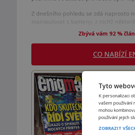
Z dnešního pohledu se zdá naprosto neu
manipulovat s kameny, z nichž některé 
Zbývá vám 92
%
člán
CO NABÍZÍ
E
Staňte
Tyto webové
Navíc
K personalizaci o
vašem používání na
mohou kombinovat 
používání jejich s
ZOBRAZIT VŠE