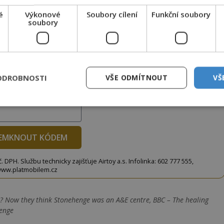
é
Výkonové
Soubory cílení
Funkční soubory
soubory
to článek, můžete tak učinit zasláním jediné SMS.
terý opíšete do následujícího okénka a kliknutím na
tko jej odemknete.
ODROBNOSTI
VŠE ODMÍTNOUT
VŠ
CLANEK" odešlete na číslo
903 33 20
.
EMKNOUT KÓDEM
DPH. Službu technicky zajišťuje Airtoy a.s. Infolinka: 602 777 555,
ww.platmobilem.cz
? Now they think Stonehenge was an A&E centre, BBC – The healing
henge