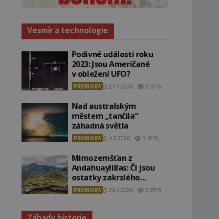
Vesmír a technologie
Podivné události roku
2023: Jsou Američané
v obležení UFO?
PREMIUM
27.7.2026
3.5TIS
Nad australským
městem „tančila“
záhadná světla
PREMIUM
4.7.2026
3.4TIS
Mimozemšťan z
Andahuaylillas: Čí jsou
ostatky zakrslého
stvoření s ohromnou
PREMIUM
26.6.2026
2.9TIS
lebkou?
Záhady historie