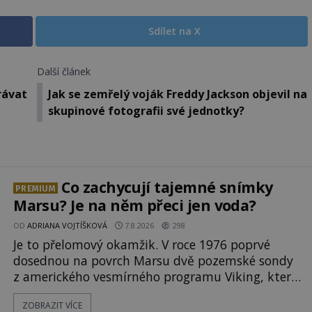
Sdílet na X
Další článek
rávat
Jak se zemřelý voják Freddy Jackson objevil na
skupinové fotografii své jednotky?
Co zachycují tajemné snímky
PREMIUM
Marsu? Je na něm přeci jen voda?
OD
ADRIANA VOJTÍŠKOVÁ
7.8.2026
298
Je to přelomový okamžik. V roce 1976 poprvé
dosednou na povrch Marsu dvě pozemské sondy
z amerického vesmírného programu Viking, které
jsou schopny pořídit fotografie záhadami
ZOBRAZIT VÍCE
opředené rudé planety. Viking 1 zde zaznamená