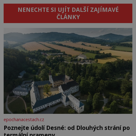
NENECHTE SI UJÍT DALŠÍ ZAJÍMAVÉ
ČLÁNKY
epochanacestach.cz
Poznejte údolí Desné: od Dlouhých strání po
termální prameny