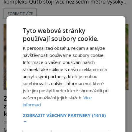
komplexu Qutb stojí více než sedm metrů vysoký
železný sloup, který už přibližně 1 600 let odolává
ZOBRAZIT VÍCE
počasí s jen nepatrnými stopami koroze. Jeho
mimořádná trvanlivost dlouho živí legendy o
ztracených technologiích či tajemných
Tyto webové stránky
materiálech. Moderní metalurgie však ukazuje, že
používají soubory cookie.
skutečné vysvětlení je ješt
K personalizaci obsahu, reklam a analýze
návštěvnosti používáme soubory cookie.
Informace o vašem používání našich
stránek také sdílíme s našimi reklamními a
analytickými partnery, kteří je mohou
kombinovat s dalšími informacemi, které
ZÁHADY HISTORIE
jste jim poskytli nebo které shromáždili při
Zrod legend o válečné lsti: Opravdu na
vašem používání jejich služeb.
Více
informací
zmatení nepřítele vypouštěli vypasené
králíky?
ZOBRAZIT VŠECHNY PARTNERY
(1616)
→
OD
HELENA STEJSKALOVÁ
3.8.2026
3.3TIS
Město Langenau obléhá ve 14. století nepřátelské