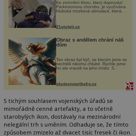
Ke zmírnění třesu, který doprovází
Parkinsonovu chorobu, je využívána
hluboká mozková stimulace, která
však vyžaduje vysoce invazivní
zákrok. Ultrazvuk zase není vhodný
k dostatečně přesnému zacílení ...
21stoleti.cz
Obraz s andělem chrání náš
dům
Ten obraz byl kýč, se kterým jsme se
nechtěli nikomu chlubit. Rychle jsme
ho ale vraceli na jeho místo. S
manželem Vaškem jsme si pořídili
chaloupku, takový domek na severu
Čech, kde jsme si naplánova...
skutecnepribehy.cz
S tichým souhlasem vojenských úřadů se
mimořádně cenné artefakty, a to včetně
starobylých ikon, dostávaly na mezinárodní
nelegální trh s uměním. Odhaduje se, že tímto
způsobem zmizelo až dvacet tisíc fresek či ikon.