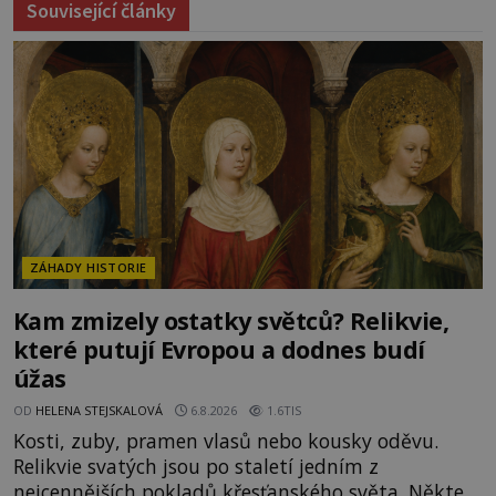
Související články
ZÁHADY HISTORIE
Kam zmizely ostatky světců? Relikvie,
které putují Evropou a dodnes budí
úžas
OD
HELENA STEJSKALOVÁ
6.8.2026
1.6TIS
Kosti, zuby, pramen vlasů nebo kousky oděvu.
Relikvie svatých jsou po staletí jedním z
nejcennějších pokladů křesťanského světa. Některé