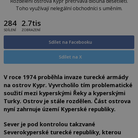
Rozdělení ostrova Kypr přetrvává dlouhá desetiletí.
Toho využívají nelegální obchodníci s uměním.
284
2.7tis
SDÍLENÍ
ZOBRAZENÍ
Sdílet na Facebooku
Sdílet na X
V roce 1974 proběhla invaze turecké armády
na ostrov Kypr. Vyvrcholilo tím problematické
soužití mezi kyperskými Řeky a kyperskými
Turky. Ostrov je stále rozdělen. Část ostrova
nyní zahrnuje území Kyperské republiky.
Sever je pod kontrolou takzvané
Severokyperské turecké republiky, kterou