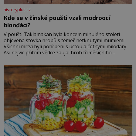
historyplus.cz
Kde se v čínské poušti vzali modroocí
blonďáci?
V poušti Taklamakan byla koncem minulého století
objevena stovka hrobů s téměř netknutými mumiemi.
Všichni mrtví byli pohřbeni s úctou a četnými milodary.
Asi nejvíc přitom vědce zaujal hrob tříměsíčního
chlapečka s modrou filcovou čapkou, z níž se draly
blonďaté vlásky. Fakt, že jsou těla dávných lidí nesmírně
dobře zachovalá, přičítají odborníci zdejším klimatickým
podmínkám. Sucho, prosolené písky a extrémně