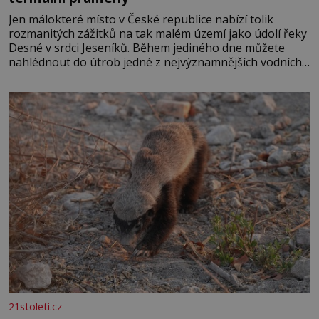
Jen málokteré místo v České republice nabízí tolik
rozmanitých zážitků na tak malém území jako údolí řeky
Desné v srdci Jeseníků. Během jediného dne můžete
nahlédnout do útrob jedné z nejvýznamnějších vodních
elektráren v Evropě, vydat se na horské hřebeny, projet
se na koloběžce a den zakončit poznáváním památek ve
Velkých Losinách nebo v termálním
21stoleti.cz