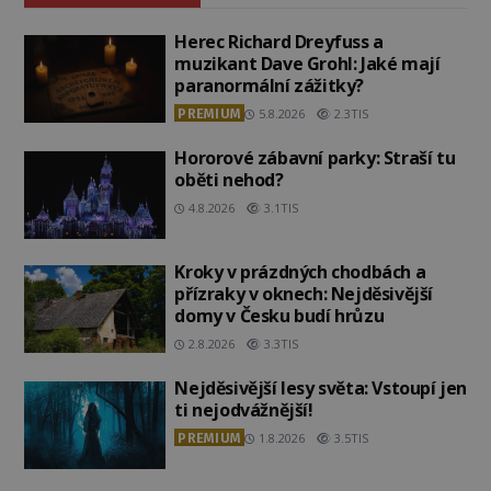
Herec Richard Dreyfuss a
muzikant Dave Grohl: Jaké mají
paranormální zážitky?
PREMIUM
5.8.2026
2.3TIS
Hororové zábavní parky: Straší tu
oběti nehod?
4.8.2026
3.1TIS
Kroky v prázdných chodbách a
přízraky v oknech: Nejděsivější
domy v Česku budí hrůzu
2.8.2026
3.3TIS
Nejděsivější lesy světa: Vstoupí jen
ti nejodvážnější!
PREMIUM
1.8.2026
3.5TIS