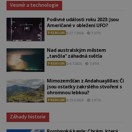
Vesmír a technologie
Podivné události roku 2023: Jsou
Američané v obležení UFO?
PREMIUM
27.7.2026
3.5TIS
Nad australským městem
„tančila“ záhadná světla
PREMIUM
4.7.2026
3.4TIS
Mimozemšťan z Andahuaylillas: Čí
jsou ostatky zakrslého stvoření s
ohromnou lebkou?
PREMIUM
26.6.2026
2.9TIS
Záhady historie
Rosslynská kaple: Chrám, který