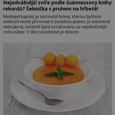
Nejodvážnější zvíře podle Guinnessovy knihy
rekordů? Šelmička s pruhem na hřbetě!
Medojed kapský je lasicovitá šelma, kterou bychom
velikostí mohli přirovnat k českému jezevci. Je extrémně
nebojácná, ostatně bývá označována za nejodvážnější
zvíře vůbec. V této souvislosti je dokonc