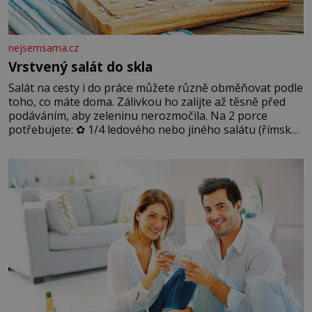
nejsemsama.cz
Vrstvený salát do skla
Salát na cesty i do práce můžete různě obměňovat podle
toho, co máte doma. Zálivkou ho zalijte až těsně před
podáváním, aby zeleninu nerozmočila. Na 2 porce
potřebujete: ✿ 1/4 ledového nebo jiného salátu (římský
salát, polníček…) ✿ 1 malá konzerva kukuřice ✿ ½
okurky ✿ 2 rajčata Zálivka: ✿ 4 lžíce olivového oleje ✿ 1
lžíci citronové šťávy ✿ ½ stroužku