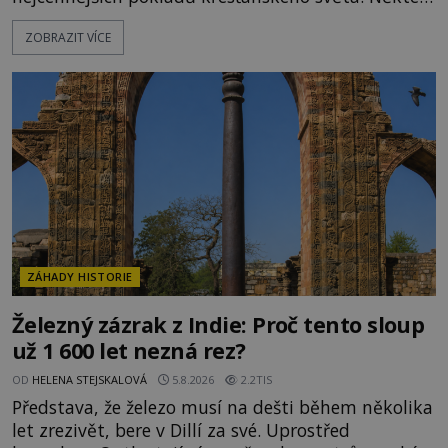
mají pečlivě doloženou historii, jiné provází
ZOBRAZIT VÍCE
záhady, krádeže i nečekané objevy. Jejich osudy
připomínají dobrodružné romány, přesto se opírají
o skutečné historické události. Ve středověké
Evropě mají relikvie mimořádnou hodnotu. Nejsou
jen předmětem úcty
ZÁHADY HISTORIE
Železný zázrak z Indie: Proč tento sloup
už 1 600 let nezná rez?
OD
HELENA STEJSKALOVÁ
5.8.2026
2.2TIS
Představa, že železo musí na dešti během několika
let zrezivět, bere v Dillí za své. Uprostřed