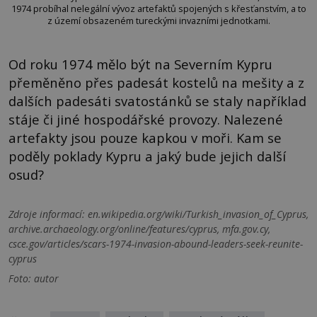
1974 probíhal nelegální vývoz artefaktů spojených s křesťanstvím, a to
z území obsazeném tureckými invazními jednotkami.
Od roku 1974 mělo být na Severním Kypru
přeměněno přes padesát kostelů na mešity a z
dalších padesáti svatostánků se staly například
stáje či jiné hospodářské provozy. Nalezené
artefakty jsou pouze kapkou v moři. Kam se
poděly poklady Kypru a jaký bude jejich další
osud?
Zdroje informací:
en.wikipedia.org/wiki/Turkish_invasion_of_Cyprus,
archive.archaeology.org/online/features/cyprus, mfa.gov.cy,
csce.gov/articles/scars-1974-invasion-abound-leaders-seek-reunite-
cyprus
Foto: autor