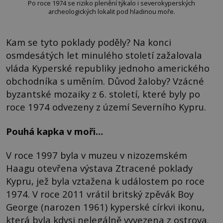
Po roce 1974 se riziko plenění týkalo i severokyperských
archeologických lokalit pod hladinou moře.
Kam se tyto poklady poděly? Na konci
osmdesátých let minulého století zažalovala
vláda Kyperské republiky jednoho amerického
obchodníka s uměním. Důvod žaloby? Vzácné
byzantské mozaiky z 6. století, které byly po
roce 1974 odvezeny z území Severního Kypru.
Pouhá kapka v moři…
V roce 1997 byla v muzeu v nizozemském
Haagu otevřena výstava Ztracené poklady
Kypru, jež byla vztažena k událostem po roce
1974. V roce 2011 vrátil britský zpěvák Boy
George (narozen 1961) kyperské církvi ikonu,
která byla kdysi nelegálně vyvezena z ostrova.