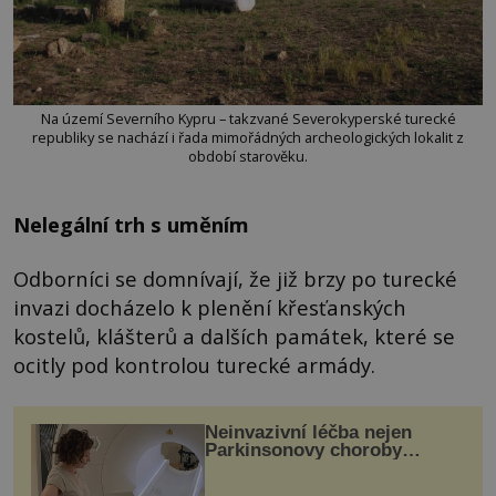
Na území Severního Kypru – takzvané Severokyperské turecké
republiky se nachází i řada mimořádných archeologických lokalit z
období starověku.
Nelegální trh s uměním
Odborníci se domnívají, že již brzy po turecké
invazi docházelo k plenění křesťanských
kostelů, klášterů a dalších památek, které se
ocitly pod kontrolou turecké armády.
Neinvazivní léčba nejen
Parkinsonovy choroby
pomocí ultrazvukové
„helmy“