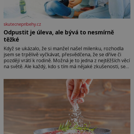
skutecnepribehy.cz
Odpustit je úleva, ale bývá to nesmírně
těžké
Když se ukázalo, že si manžel našel milenku, rozhodla
jsem se trpělivě vyčkávat, přesvědčena, že se dříve či
později vrátí k rodině. Možná je to jedna z nejtěžších věcí
na světě. Ale každý, kdo s tím má nějaké zkušenosti, se
zapřísahá, že pokud odpustíte, znatelně se vám uleví.
Když se ke mně doneslo, že si manžel pořídil milenku,