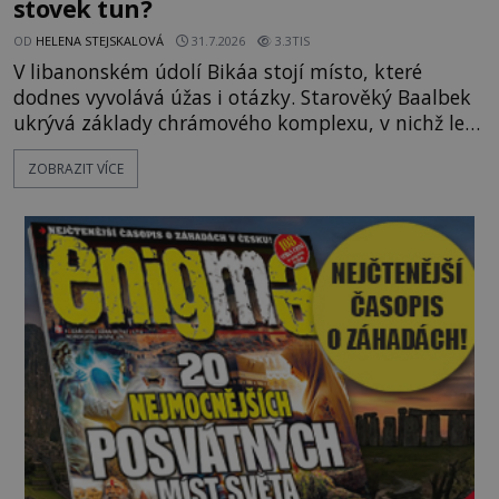
stovek tun?
OD
HELENA STEJSKALOVÁ
31.7.2026
3.3TIS
V libanonském údolí Bikáa stojí místo, které
dodnes vyvolává úžas i otázky. Starověký Baalbek
ukrývá základy chrámového komplexu, v nichž leží
kameny tak obrovské, že se zdá téměř nemožné je
ZOBRAZIT VÍCE
přesunout. Některé bloky váží kolem tisíce tun,
jeden z nedávno prozkoumaných kamenných
kolosů dokonce odhadem až 1650 tun. Jak lidé bez
moderních strojů dokázali takové giganty vytesat,
dopravit a přesně u