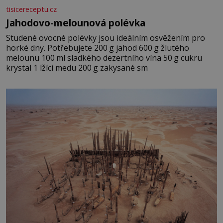
tisicereceptu.cz
Jahodovo-melounová polévka
Studené ovocné polévky jsou ideálním osvěžením pro
horké dny. Potřebujete 200 g jahod 600 g žlutého
melounu 100 ml sladkého dezertního vína 50 g cukru
krystal 1 lžíci medu 200 g zakysané sm