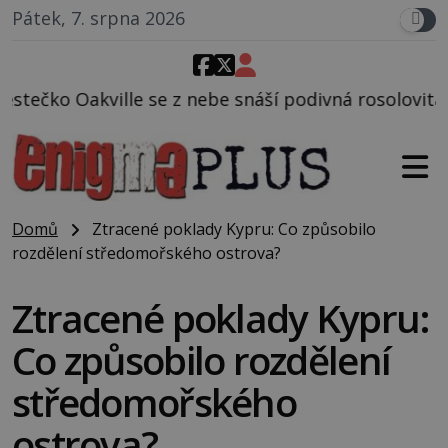
Pátek, 7. srpna 2026
nebe snáší podivná rosolovitá látka neznámého půvo
Domů
Ztracené poklady Kypru: Co způsobilo
rozdělení středomořského ostrova?
Ztracené poklady Kypru:
Co způsobilo rozdělení
středomořského
ostrova?