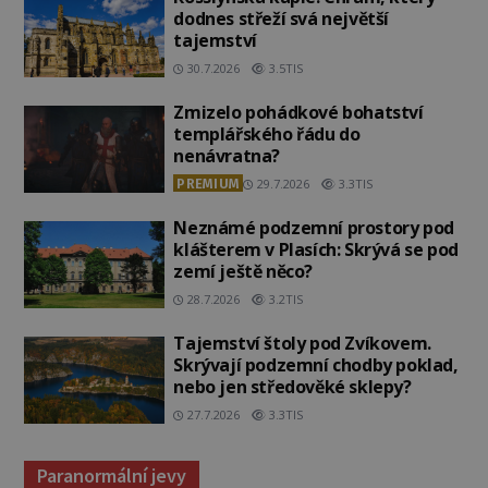
dodnes střeží svá největší
tajemství
30.7.2026
3.5TIS
Zmizelo pohádkové bohatství
templářského řádu do
nenávratna?
PREMIUM
29.7.2026
3.3TIS
Neznámé podzemní prostory pod
klášterem v Plasích: Skrývá se pod
zemí ještě něco?
28.7.2026
3.2TIS
Tajemství štoly pod Zvíkovem.
Skrývají podzemní chodby poklad,
nebo jen středověké sklepy?
27.7.2026
3.3TIS
Paranormální jevy