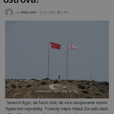
od
MIREK BRÁT
10.7.2025
2.7tis
Severní Kypr, de facto stát, de iure okupované území
Kyperské republiky. Turecký nápis hlásá: Za naši vlast.