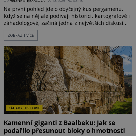
OD
HELENA STEJSKALOVÁ
1.8.2026
3.3TIS
Na první pohled jde o obyčejný kus pergamenu.
Když se na něj ale podívají historici, kartografové i
záhadologové, začíná jedna z největších diskusí
moderní historie. Osmanský admirál Piri Reis roku
ZOBRAZIT VÍCE
1513 kreslí mapu světa, která překvapuje
přesností pobřeží Afriky a Jižní Ameriky. Někteří v
ní vidí důkaz ztracené civilizace nebo dokonce
znalost Antarktidy dávno před jejím objevením.
Jiní tvrdí,
ZÁHADY HISTORIE
Kamenní giganti z Baalbeku: Jak se
podařilo přesunout bloky o hmotnosti