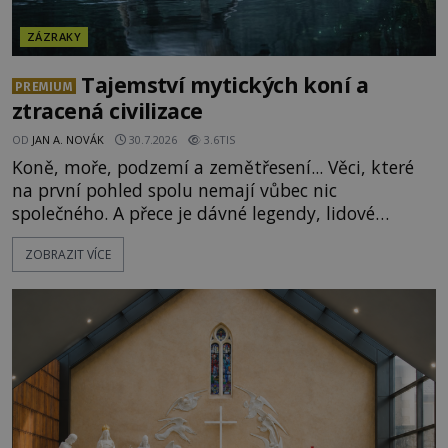
ZÁZRAKY
Tajemství mytických koní a
PREMIUM
ztracená civilizace
OD
JAN A. NOVÁK
30.7.2026
3.6TIS
Koně, moře, podzemí a zemětřesení... Věci, které
na první pohled spolu nemají vůbec nic
společného. A přece je dávné legendy, lidové
pohádky i podvědomí psychicky nemocných lidí
ZOBRAZIT VÍCE
podivným způsobem vzájemně propojují. Je
možné, že tato záhadná spojitost ukrývá nějaké
tajemství pocházející ze samých počátků lidské
civilizace? Nebo dokonce z temných vod minulosti
ještě mnohem hlubších? [g