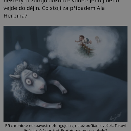
některých zdrojů dokonce vůbec! Jeho jméno
vejde do dějin. Co stojí za případem Ala
Herpina?
Při chronické nespavosti nefunguje nic, natož počítání oveček. Takoví
lidé ale většinou trpí. Proč Herpinovi nic nebylo?