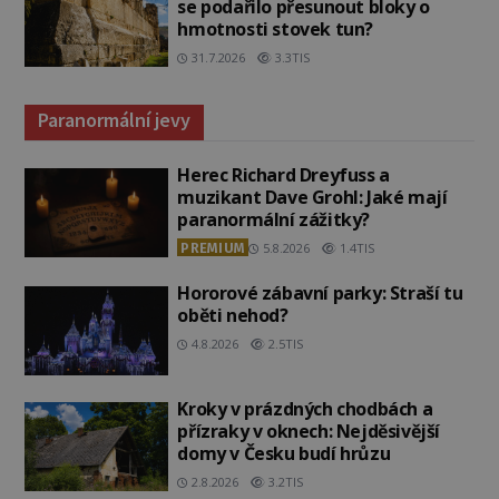
se podařilo přesunout bloky o
hmotnosti stovek tun?
31.7.2026
3.3TIS
Paranormální jevy
Herec Richard Dreyfuss a
muzikant Dave Grohl: Jaké mají
paranormální zážitky?
PREMIUM
5.8.2026
1.4TIS
Hororové zábavní parky: Straší tu
oběti nehod?
4.8.2026
2.5TIS
Kroky v prázdných chodbách a
přízraky v oknech: Nejděsivější
domy v Česku budí hrůzu
2.8.2026
3.2TIS