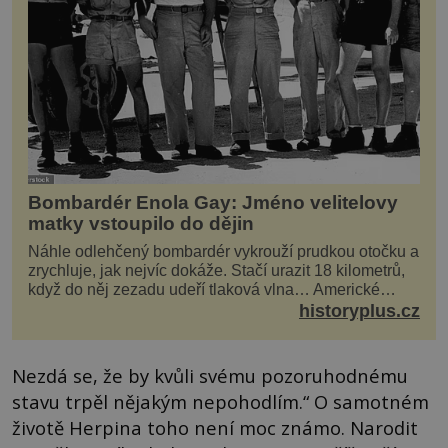
Bombardér Enola Gay: Jméno velitelovy
matky vstoupilo do dějin
Náhle odlehčený bombardér vykrouží prudkou otočku a
zrychluje, jak nejvíc dokáže. Stačí urazit 18 kilometrů,
když do něj zezadu udeří tlaková vlna… Americké
rozhodnutí svrhnout ničivou jadernou bombu ...
historyplus.cz
Nezdá se, že by kvůli svému pozoruhodnému
stavu trpěl nějakým nepohodlím.“ O samotném
životě Herpina toho není moc známo. Narodit