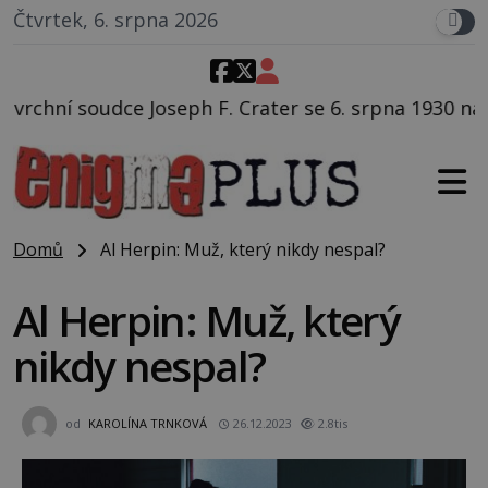
Čtvrtek, 6. srpna 2026
F. Crater se 6. srpna 1930 navečeří ve své oblíbené r
Domů
Al Herpin: Muž, který nikdy nespal?
Al Herpin: Muž, který
nikdy nespal?
od
KAROLÍNA TRNKOVÁ
26.12.2023
2.8tis