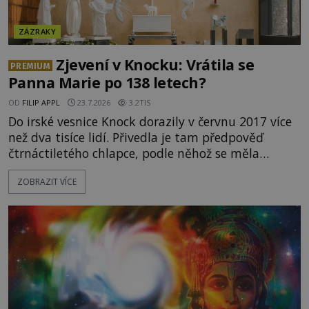
ZÁZRAKY
Zjevení v Knocku: Vrátila se
PREMIUM
Panna Marie po 138 letech?
OD
FILIP APPL
23.7.2026
3.2TIS
Do irské vesnice Knock dorazily v červnu 2017 více
než dva tisíce lidí. Přivedla je tam předpověď
čtrnáctiletého chlapce, podle něhož se měla
přesně ve tři hodiny odpoledne zjevit Panna Marie.
ZOBRAZIT VÍCE
Když slunce vystoupilo z mraků, část davu začala
křičet, že se na nebi odehrává zázrak. Splnilo se
chlapcovo proroctví, nebo poutníci spatřili pouze
neobvyklou hru světla? [gallery
ids="170530,170531,1705