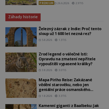
PREMIUM
26.6.2026
2.9TIS
Záhady historie
Železný zázrak z Indie: Proč tento
sloup už 1 600 let nezná rez?
5.8.2026
1.3TIS
Zrod legend o válečné lsti:
Opravdu na zmatení nepřítele
vypouštěli vypasené králíky?
3.8.2026
3.0TIS
Mapa Piriho Reise: Zakázané
vědění starověku, nebo jen
geniální práce osmanského
admirála?
1.8.2026
3.3TIS
Kamenní giganti z Baalbeku: Jak