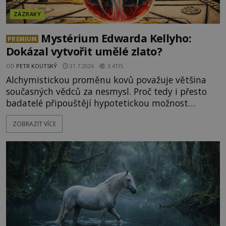
ZÁZRAKY
Mystérium Edwarda Kellyho:
PREMIUM
Dokázal vytvořit umělé zlato?
OD
PETR KOUTSKÝ
31.7.2026
3.4TIS
Alchymistickou proměnu kovů považuje většina
současných vědců za nesmysl. Proč tedy i přesto
badatelé připouštějí hypotetickou možnost
transmutace? Mohl její podstatu odhalit anglický
ZOBRAZIT VÍCE
alchymista, vědec a dobrodruh Edward Kelly?
Shromážděný dav napětím téměř nedýchá.
Měšťané pozorují konání muže, který se stává
nesmrtelnou legendou již během