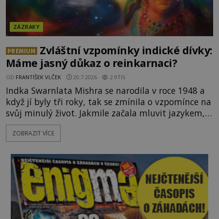
ZÁZRAKY
Zvláštní vzpomínky indické dívky:
PREMIUM
Máme jasný důkaz o reinkarnaci?
OD
FRANTIŠEK VLČEK
20.7.2026
2.9TIS
Indka Swarnlata Mishra se narodila v roce 1948 a
když jí byly tři roky, tak se zmínila o vzpomínce na
svůj minulý život. Jakmile začala mluvit jazykem,
který nikdo nezná, začali rodiče její podivné
ZOBRAZIT VÍCE
chování brát vážně. Je snad důkazem reinkarnace?
Swarnlata Mishra se narodila v Indii v roce 1948.
Na první pohled se zdá, že to bu