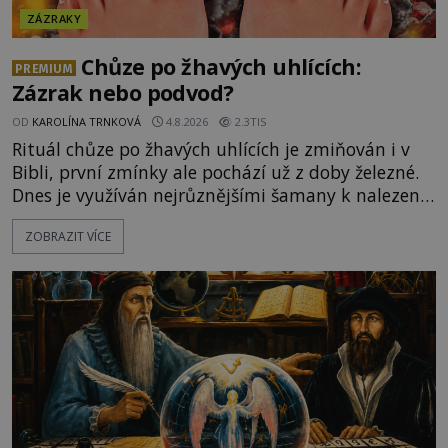
ZÁZRAKY
Chůze po žhavých uhlících:
PREMIUM
Zázrak nebo podvod?
OD
KAROLÍNA TRNKOVÁ
4.8.2026
2.3TIS
Rituál chůze po žhavých uhlících je zmiňován i v
Bibli, první zmínky ale pochází už z doby železné.
Dnes je využíván nejrůznějšími šamany k nalezení
spirituální síly či vnitřního klidu. Jak funguje a proč
ZOBRAZIT VÍCE
si při něm člověk nepopálí nohy, což bylo
objektivně dokázáno? Je na něm i něco
nadpřirozeného? Histori