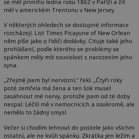
se měl prvního ledna roku 1862 v Paříži a žít
měl v americkém Trentonu v New Jersey.
V některých ohledech se dostupné informace
rozcházejí. List Times Picayune of New Orlean
něm píše jako o řidiči dodávky. Cituje také jeho
prohlášení, podle kterého se problémy se
spánkem měly mít souvislost s narozením jeho
syna.
„Zřejmě jsem byl nervózní,“ řekl. „Čtyři roky
poté zemřela má žena a ten šok musel
zasáhnout mé nervy, protože jsem od té doby
nespal. Léčili mě v nemocnicích a soukromě, ale
nemělo to žádný smysl.
Večer si chodím lehnout do postele jako všichni
ostatní, ale ne kvůli spánku. Zkrátka jen ležím a