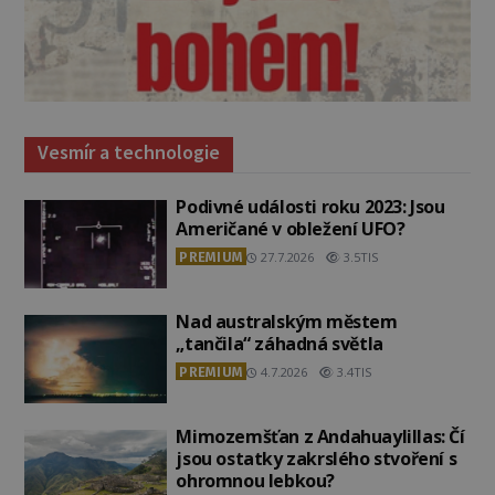
Vesmír a technologie
Podivné události roku 2023: Jsou
Američané v obležení UFO?
PREMIUM
27.7.2026
3.5TIS
Nad australským městem
„tančila“ záhadná světla
PREMIUM
4.7.2026
3.4TIS
Mimozemšťan z Andahuaylillas: Čí
jsou ostatky zakrslého stvoření s
ohromnou lebkou?