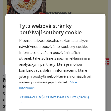
evropské a asijské chutě a díky tomu
vznikají rozmanité a chuťově bohaté
pokrmy, které rozhodně st...
nejsemsama.cz
Měkké na dotek, krásné na
Tyto webové stránky
pohled
používají soubory cookie.
K personalizaci obsahu, reklam a analýze
Koupelna patří k nejatraktivnějším
místnostem v bytě, vedle ložnice
návštěvnosti používáme soubory cookie.
slouží jako místo pro relaxaci a
odpočinek. Koupelnový textil –
Informace o vašem používání našich
ručníky, osušky a koberečky –
mohou jako mávnutím kouzelného
stránek také sdílíme s našimi reklamními a
rezidenceonline.cz
proutku...
analytickými partnery, kteří je mohou
kombinovat s dalšími informacemi, které
„Tým byl prý zmaten jeho nedostatkem únavy,“
jste jim poskytli nebo které shromáždili při
říká současný americký publicista
Diccon
vašem používání jejich služeb.
Více
Hyatt.
Jiné zdroje ale zase uvádějí, že Herpin
informací
odmítl nabídku 10 000 dolarů od vědecké
ZOBRAZIT VŠECHNY PARTNERY
(1616)
organizace ve Vídni za to, že podstoupí testy
→
svého stavu.