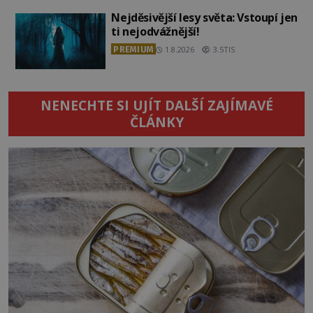
Nejděsivější lesy světa: Vstoupí jen
ti nejodvážnější!
PREMIUM
1.8.2026
3.5TIS
NENECHTE SI UJÍT DALŠÍ ZAJÍMAVÉ
ČLÁNKY