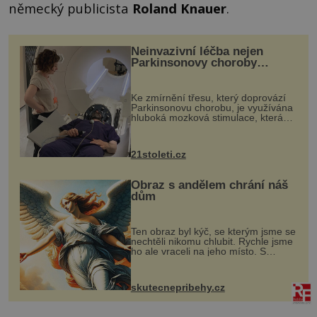
německý publicista
Roland Knauer
.
Neinvazivní léčba nejen
Parkinsonovy choroby
pomocí ultrazvukové
„helmy“
Ke zmírnění třesu, který doprovází
Parkinsonovu chorobu, je využívána
hluboká mozková stimulace, která
však vyžaduje vysoce invazivní
zákrok. Ultrazvuk zase není vhodný
k dostatečně přesnému zacílení ...
21stoleti.cz
Obraz s andělem chrání náš
dům
Ten obraz byl kýč, se kterým jsme se
nechtěli nikomu chlubit. Rychle jsme
ho ale vraceli na jeho místo. S
manželem Vaškem jsme si pořídili
chaloupku, takový domek na severu
Čech, kde jsme si naplánova...
skutecnepribehy.cz