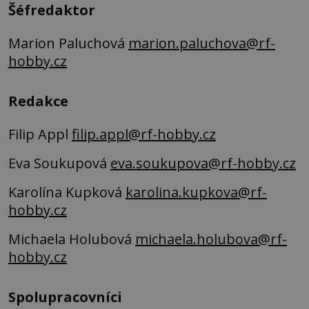
Šéfredaktor
Marion Paluchová
marion.paluchova@rf-
hobby.cz
Redakce
Filip Appl
filip.appl@rf-hobby.cz
Eva Soukupová
eva.soukupova@rf-hobby.cz
Karolína Kupková
karolina.kupkova@rf-
hobby.cz
Michaela Holubová
michaela.holubova@rf-
hobby.cz
Spolupracovníci