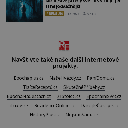
Nejděsivější lesy světa: Vstoupí jen
ti nejodvážnější!
PREMIUM
1.8.2026
3.5TIS
Navštivte také naše další internetové
projekty:
Epochaplus.cz
NašeHvězdy.cz
PaníDomu.cz
TisíceReceptů.cz
SkutečnéPříběhy.cz
EpochaNaCestach.cz
21Stoleti.cz
EpochálníSvět.cz
iLuxus.cz
RezidenceOnline.cz
DarujteČasopis.cz
HistoryPlus.cz
NejsemSama.cz