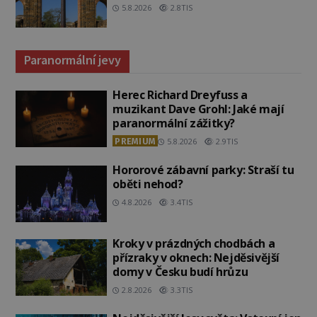
5.8.2026
2.8TIS
Paranormální jevy
Herec Richard Dreyfuss a
muzikant Dave Grohl: Jaké mají
paranormální zážitky?
PREMIUM
5.8.2026
2.9TIS
Hororové zábavní parky: Straší tu
oběti nehod?
4.8.2026
3.4TIS
Kroky v prázdných chodbách a
přízraky v oknech: Nejděsivější
domy v Česku budí hrůzu
2.8.2026
3.3TIS