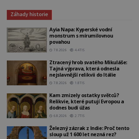
Záhady historie
Ayia Napa: Kyperské vodní
monstrum s mírumilovnou
povahou
7.8.2026
4.4TIS
Ztracený hrob svatého Mikuláše:
Tajná výprava, která odnesla
nejslavnější relikvii do Itálie
7.8.2026
1.8TIS
Kam zmizely ostatky světců?
Relikvie, které putují Evropou a
dodnes budí úžas
6.8.2026
2.7TIS
Železný zázrak z Indie: Proč tento
sloup už 1 600 let nezná rez?