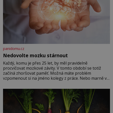
panidomu.cz
Nedovolte mozku stárnout
Každý, komu je přes 25 let, by měl pravidelně
procvičovat mozkové závity. V tomto období se totiž
začíná zhoršovat paměť. Možná máte problém
vzpomenout si na jméno kolegy z práce. Nebo marně v
paměti lovíte název knížky, kterou jste nedávno přečetli.
Je to opravdu tak, s věkem jako kdyby se paměť
rozhodla stávkovat. Cvičte