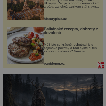
Ukrajiny. Řeč je o obřím černovickém
areálu, za jehož vznikem stál slavný
český architekt Josef Hlávka. Ten si
na něm dal mimořádně záležet. Jeho
stavební plány by při ...
historyplus.cz
Balkánské recepty, dobroty z
dovolené
Měli jste se krásně, ochutnali jste
zajímavé pokrmy a rádi byste si ten
zážitek zopakovali? Není nic
snazšího. Pljeskavica (10 porcí)
Možná jste ji ochutnali na dovolené v
bývalé Jugoslávii, lze ji vi...
panidomu.cz