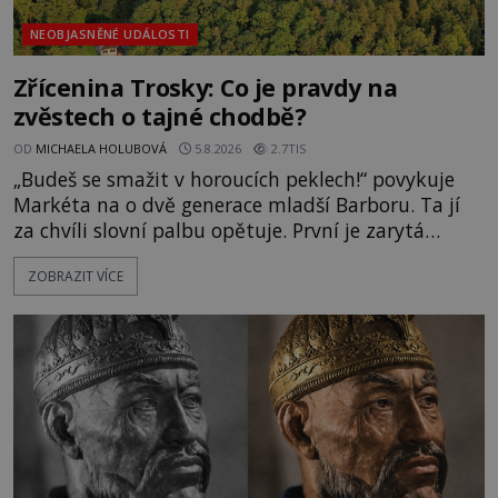
NEOBJASNĚNÉ UDÁLOSTI
Zřícenina Trosky: Co je pravdy na
zvěstech o tajné chodbě?
OD
MICHAELA HOLUBOVÁ
5.8.2026
2.7TIS
„Budeš se smažit v horoucích peklech!“ povykuje
Markéta na o dvě generace mladší Barboru. Ta jí
za chvíli slovní palbu opětuje. První je zarytá
katolička, druhá přesvědčená kališnice. A každá z
ZOBRAZIT VÍCE
nich se usídlí na jedné z věží slavného hradu
Trosky. Šlechtic Ota IV. z Bergova (1399–1452) patří
mezi vůdce protihusitského boje. Za manželku má
skutečně jistou