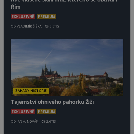
Řím
EXKLUZIVNĚ
PREMIUM
OD
VLADIMÍR ŠIŠKA
3.5TIS
ZÁHADY HISTORIE
Tajemství ohnivého pahorku Žiži
EXKLUZIVNĚ
PREMIUM
OD
JAN A. NOVÁK
2.6TIS