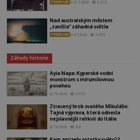
PREMIUM
27.7.2026
3.5TIS
Nad australským městem
„tančila“ záhadná světla
PREMIUM
4.7.2026
3.4TIS
Záhady historie
Ayia Napa: Kyperské vodní
monstrum s mírumilovnou
povahou
7.8.2026
2.9TIS
Ztracený hrob svatého Mikuláše:
Tajná výprava, která odnesla
nejslavnější relikvii do Itálie
7.8.2026
352
Kam zmizely ostatky světců?