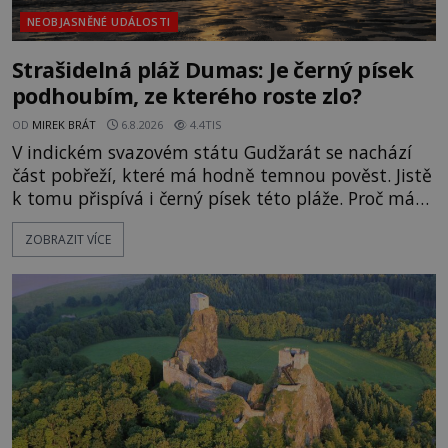
NEOBJASNĚNÉ UDÁLOSTI
Strašidelná pláž Dumas: Je černý písek
podhoubím, ze kterého roste zlo?
OD
MIREK BRÁT
6.8.2026
4.4TIS
V indickém svazovém státu Gudžarát se nachází
část pobřeží, které má hodně temnou pověst. Jistě
k tomu přispívá i černý písek této pláže. Proč má
pláž takové netypické zbarvení? Nakolik jsou
ZOBRAZIT VÍCE
pravdivé historky, že zde došlo k nevysvětlitelným
zmizením turistů? Ti, kteří se nebojí, nás mohou
následovat. Vstupujeme na pláž Dumas ve městě
Surat. Gu