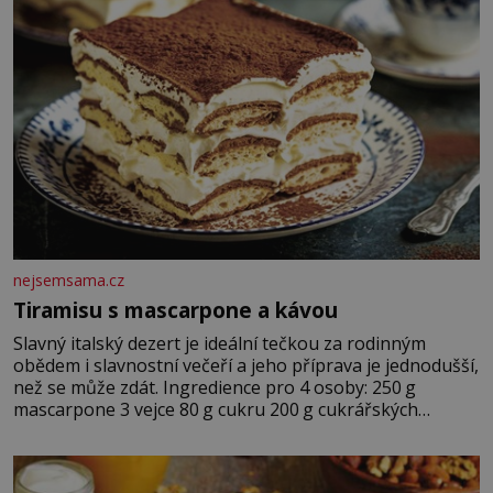
nejsemsama.cz
Tiramisu s mascarpone a kávou
Slavný italský dezert je ideální tečkou za rodinným
obědem i slavnostní večeří a jeho příprava je jednodušší,
než se může zdát. Ingredience pro 4 osoby: 250 g
mascarpone 3 vejce 80 g cukru 200 g cukrářských
piškotů 250 ml silné kávy 2 lžíce amaretta kakao na
posypání Postup: Oddělte žloutky od bílků. Žloutky
vyšlehejte s cukrem do světlé pěny a postupně do nich