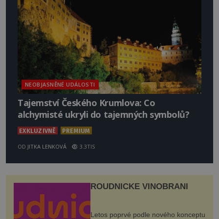
NEOBJASNĚNÉ UDÁLOSTI
Tajemství Českého Krumlova: Co
alchymisté ukryli do tajemných symbolů?
EXKLUZIVNĚ
PREMIUM
OD
JITKA LENKOVÁ
3.3TIS
ROUDNICKÉ VINOBRANÍ
Letos poprvé podle nového konceptu