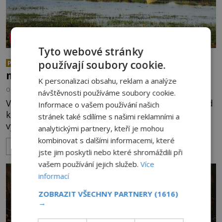
NEOBJASNĚNÉ UDÁLOSTI
Tyto webové stránky
Děsivé čipekve: Žije v afrických
používají soubory cookie.
PREMIUM
mokřadech potomek dinosaurů?
K personalizaci obsahu, reklam a analýze
OD
FILIP APPL
28.7.2026
3.6TIS
návštěvnosti používáme soubory cookie.
V bažinách střední Afriky se má skrývat zvíře, před
Informace o vašem používání našich
kterým prchají i zkušení lovci. Domorodá
stránek také sdílíme s našimi reklamními a
vyprávění mu připisují roh, mohutný ocas a sílu
analytickými partnery, kteří je mohou
schopnou zabít hrocha. Evropští cestovatelé v něm
kombinovat s dalšími informacemi, které
ZOBRAZIT VÍCE
viděli neznámého tlustokožce, později dokonce
jste jim poskytli nebo které shromáždili při
přeživšího dinosaura. Výpravy se za záhadným
vašem používání jejich služeb.
Více
čipekve vydávají déle než sto let. Přinesly ale aspoň
informací
nějaké důkazy, které by existenci tvora potvrdily?
[galle
ZOBRAZIT VŠECHNY PARTNERY
(1616)
→