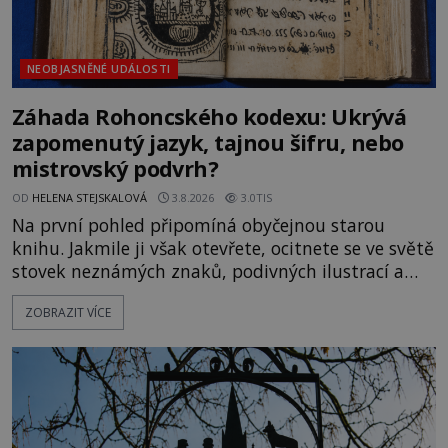
NEOBJASNĚNÉ UDÁLOSTI
Záhada Rohoncského kodexu: Ukrývá
zapomenutý jazyk, tajnou šifru, nebo
mistrovský podvrh?
OD
HELENA STEJSKALOVÁ
3.8.2026
3.0TIS
Na první pohled připomíná obyčejnou starou
knihu. Jakmile ji však otevřete, ocitnete se ve světě
stovek neznámých znaků, podivných ilustrací a
textu, který už téměř dvě století vzdoruje všem
ZOBRAZIT VÍCE
pokusům o rozluštění. Rohoncský kodex patří mezi
největší záhady evropských dějin a dodnes nikdo s
jistotou neví, kdo jej napsal, kdy vznikl ani co
vlastně vypráví. Rohoncský kodex se poprvé
objevuje v roce