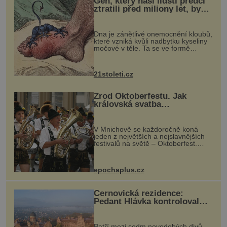
Gen, který naši lidští předci
tvorové přiletěli z nebes, jak si myslel
ztratili před miliony let, by
mohl pomoci s léčbou
„nemoci králů“
Dna je zánětlivé onemocnění kloubů,
které vzniká kvůli nadbytku kyseliny
močové v těle. Ta se ve formě
krystalků ukládá v blízkosti kloubů,
nejčastěji přitom postihuje palce na
nohou, a způsobuje bole...
21stoleti.cz
Zrod Oktoberfestu. Jak
královská svatba
odstartovala největší pivní
festival světa
V Mnichově se každoročně koná
jeden z největších a nejslavnějších
festivalů na světě – Oktoberfest.
Každý rok přiláká miliony
návštěvníků, kteří si vychutnávají
pivo, tradiční jídlo a bavorskou
epochaplus.cz
kultur...
Černovická rezidence:
Pedant Hlávka kontroloval
každou cihlu
Patří mezi sedm novodobých divů