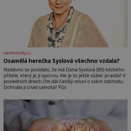
nasehvezdy.cz
Osamělá herečka Syslová všechno vzdala?
Nedávno se povídalo, že má Dana Syslová (80) blízkého
přítele, který je jí oporou. Ale je to ještě vůbec pravda? V
posledních dnech čím dál častěji mluví o svém odchodu.
Dohnala ji snad samota? Půs