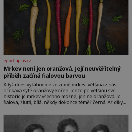
epochaplus.cz
Mrkev není jen oranžová. Její neuvěřitelný
příběh začíná fialovou barvou
Když dnes vytáhneme ze země mrkev, většina z nás
očekává sytě oranžový kořen. Jenže po většinu své
historie je mrkev všechno možné, jen ne oranžová. Je
fialová, žlutá, bílá, někdy dokonce téměř černá. Až díky
stovkám let pečlivého šlechtění se z ní stává zelenina,
bez které si českou zahradu ani nedokážeme představit.
Její příběh je