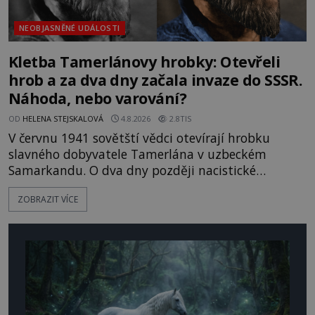
NEOBJASNĚNÉ UDÁLOSTI
Kletba Tamerlánovy hrobky: Otevřeli
hrob a za dva dny začala invaze do SSSR.
Náhoda, nebo varování?
OD
HELENA STEJSKALOVÁ
4.8.2026
2.8TIS
V červnu 1941 sovětští vědci otevírají hrobku
slavného dobyvatele Tamerlána v uzbeckém
Samarkandu. O dva dny později nacistické
Německo zahajuje operaci Barbarossa a napadá
ZOBRAZIT VÍCE
Sovětský svaz. Shoda dat je natolik zarážející, že se
rodí jedna z nejslavnějších „kleteb“ 20. století. Je
na legendě něco pravdy, nebo jde jen o fascinující
souhru okolností? Když antropolog Michail
Gerasimov (1907-1970) a