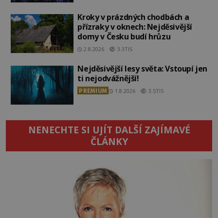
Kroky v prázdných chodbách a
přízraky v oknech: Nejděsivější
domy v Česku budí hrůzu
2.8.2026
3.3TIS
Nejděsivější lesy světa: Vstoupí jen
ti nejodvážnější!
PREMIUM
1.8.2026
3.5TIS
NENECHTE SI UJÍT DALŠÍ ZAJÍMAVÉ
ČLÁNKY