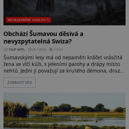
NEOBJASNĚNÉ UDÁLOSTI
Obchází Šumavou děsivá a
nevyzpytatelná Swiza?
OD
FILIP APPL
29.7.2026
3.5TIS
Šumavskými lesy má od nepaměti kráčet vrásčitá
žena ve vlčí kůži, s jeleními parohy a drápy místo
nehtů. Jedni ji považují za krutého démona, druzí
za dávnou ochránkyni hor. Její příchod prý ohlašuje
ZOBRAZIT VÍCE
války, nemoci a smrt. Skutečně si Swiza
každoročně vybírá lidskou oběť – a proč bývá
přirovnávána ke Krakonošovi? Mlha se zachytává
mezi smrky a vítr mění praskání větví v kroky
neviditelného p