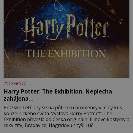
21stoleti.cz
Harry Potter: The Exhibition. Neplecha
zahájena…
Pražské Letňany se na půl roku proměnily v malý kus
kouzelnického světa. Výstava Harry Potter™: The
Exhibition přivezla do Česka originální filmové kostýmy a
rekvizity, Bradavice, Hagridovu chýši i uč