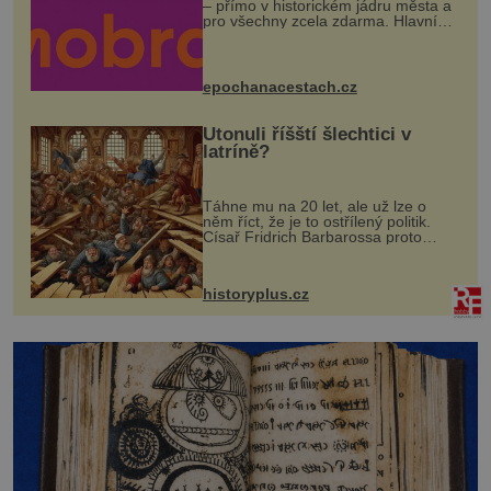
– přímo v historickém jádru města a
pro všechny zcela zdarma. Hlavní
program se odehraje na Karlově a
Husově náměstí. Návštěvníci se
mohou těšit na víno, burčák, pes...
epochanacestach.cz
Utonuli říšští šlechtici v
latríně?
Táhne mu na 20 let, ale už lze o
něm říct, že je to ostřílený politik.
Císař Fridrich Barbarossa proto
posílá svého syna a dědice Jindřicha
VI. do Erfurtu, aby se stal
prostředníkem při řešení sporu m...
historyplus.cz