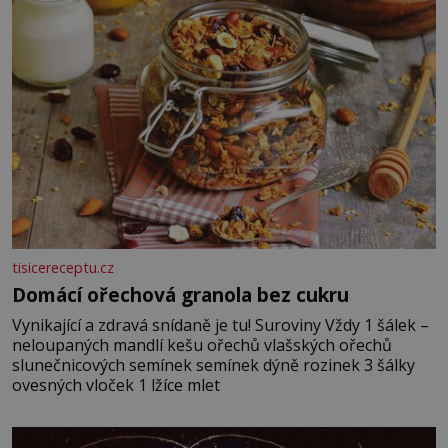
vmíchejte mascarpone, aby vznikl hladký
tisicereceptu.cz
Domácí ořechová granola bez cukru
Vynikající a zdravá snídaně je tu! Suroviny Vždy 1 šálek –
neloupaných mandlí kešu ořechů vlašských ořechů
slunečnicových semínek semínek dýně rozinek 3 šálky
ovesných vloček 1 lžíce mlet