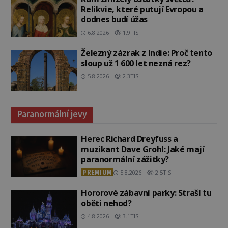
Relikvie, které putují Evropou a
dodnes budí úžas
6.8.2026
1.9TIS
Železný zázrak z Indie: Proč tento
sloup už 1 600 let nezná rez?
5.8.2026
2.3TIS
Paranormální jevy
Herec Richard Dreyfuss a
muzikant Dave Grohl: Jaké mají
paranormální zážitky?
PREMIUM
5.8.2026
2.5TIS
Hororové zábavní parky: Straší tu
oběti nehod?
4.8.2026
3.1TIS