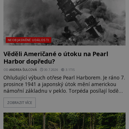
NEOBJASNĚNÉ UDÁLOSTI
Věděli Američané o útoku na Pearl
Harbor dopředu?
OD
ANDREA ŠULCOVÁ
30.7.2026
3.1TIS
Ohlušující výbuch otřese Pearl Harborem. Je ráno 7.
prosince 1941 a japonský útok mění americkou
námořní základnu v peklo. Torpéda posílají lodě
ke dnu, hladinu pokrývá hořící nafta a začíná
ZOBRAZIT VÍCE
jeden z nejosudovějších dnů 20. století. Všude
panuje zmatek, ozývají se vyděšené výkřiky, nebe
zahaluje kouř. Japonští letci se mohou radovat.
Svého nepřítele nachyt