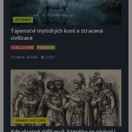
ZÁZRAKY
Tajemství mytických koní a ztracená
civilizace
EXKLUZIVNĚ
PREMIUM
OD
JAN A. NOVÁK
3.6TIS
ZÁHADY HISTORIE
Kde vlastně sídlil muž, kterého se obával i