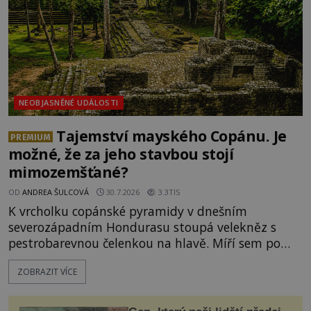
NEOBJASNĚNÉ UDÁLOSTI
Tajemství mayského Copánu. Je
PREMIUM
možné, že za jeho stavbou stojí
mimozemšťané?
OD
ANDREA ŠULCOVÁ
30.7.2026
3.3TIS
K vrcholku copánské pyramidy v dnešním
severozápadním Hondurasu stoupá velekněz s
pestrobarevnou čelenkou na hlavě. Míří sem po
kamenných schodech, na nichž je možné rozeznat
ZOBRAZIT VÍCE
reliéfy podivných mystických bytostí. Právě ty
údajně město vybudují. Na sobě mají zvláštní
obleky podobné skafandrům. Je možné, že sem tito