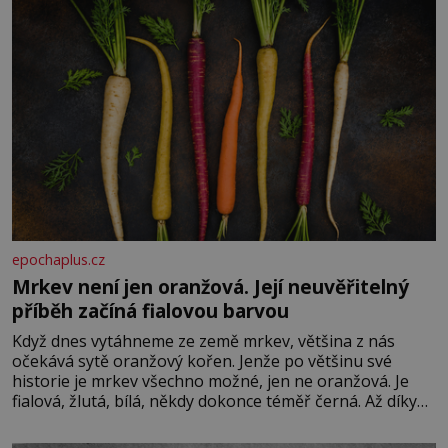
epochaplus.cz
Mrkev není jen oranžová. Její neuvěřitelný
příběh začíná fialovou barvou
Když dnes vytáhneme ze země mrkev, většina z nás
očekává sytě oranžový kořen. Jenže po většinu své
historie je mrkev všechno možné, jen ne oranžová. Je
fialová, žlutá, bílá, někdy dokonce téměř černá. Až díky
stovkám let pečlivého šlechtění se z ní stává zelenina,
bez které si českou zahradu ani nedokážeme představit.