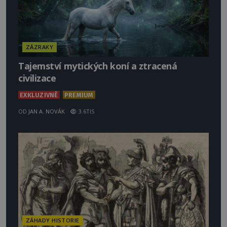
ZÁZRAKY
Tajemství mytických koní a ztracená
civilizace
EXKLUZIVNĚ
PREMIUM
OD
JAN A. NOVÁK
3.6TIS
ZÁHADY HISTORIE