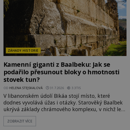
znalost Antarktidy dávno před jejím objevením.
Jiní tvrdí,
ZÁHADY HISTORIE
Kamenní giganti z Baalbeku: Jak se
podařilo přesunout bloky o hmotnosti
stovek tun?
OD
HELENA STEJSKALOVÁ
31.7.2026
3.3TIS
V libanonském údolí Bikáa stojí místo, které
dodnes vyvolává úžas i otázky. Starověký Baalbek
ukrývá základy chrámového komplexu, v nichž leží
kameny tak obrovské, že se zdá téměř nemožné je
ZOBRAZIT VÍCE
přesunout. Některé bloky váží kolem tisíce tun,
jeden z nedávno prozkoumaných kamenných