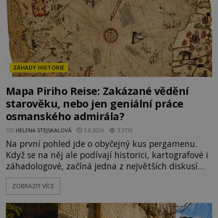
ZÁHADY HISTORIE
Mapa Piriho Reise: Zakázané vědění
starověku, nebo jen geniální práce
osmanského admirála?
OD
HELENA STEJSKALOVÁ
1.8.2026
3.3TIS
Na první pohled jde o obyčejný kus pergamenu.
Když se na něj ale podívají historici, kartografové i
záhadologové, začíná jedna z největších diskusí
moderní historie. Osmanský admirál Piri Reis roku
ZOBRAZIT VÍCE
1513 kreslí mapu světa, která překvapuje
přesností pobřeží Afriky a Jižní Ameriky. Někteří v
ní vidí důkaz ztracené civilizace nebo dokonce