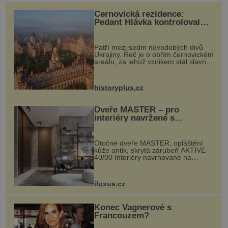
kolosů dokonce odhadem až 1650 tun. Jak lidé bez
Černovická rezidence:
moderních strojů dokázali takové giganty vytesat,
Pedant Hlávka kontroloval
každou cihlu
dopravit a přesně u
Patří mezi sedm novodobých divů
Ukrajiny. Řeč je o obřím černovickém
areálu, za jehož vznikem stál slavný
český architekt Josef Hlávka. Ten si
na něm dal mimořádně záležet. Jeho
stavební plány by při ...
historyplus.cz
Dveře MASTER – pro
interiéry navržené s
rozumem i vášní!
Otočné dveře MASTER, opláštění
kůže antik, skrytá zárubeň AKTIVE
40/00 Interiéry navrhované na
zakázku často vyžadují atypické
rozměry nejen nábytku, ale i
otvorových prvků. Technické zázemí
iluxus.cz
dnes umož...
Konec Vagnerové s
Francouzem?