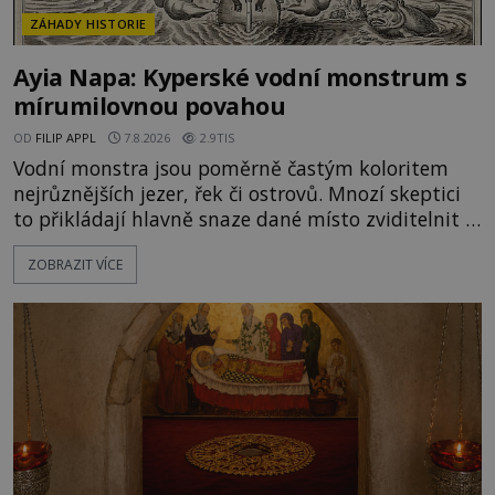
ZÁHADY HISTORIE
Ayia Napa: Kyperské vodní monstrum s
mírumilovnou povahou
OD
FILIP APPL
7.8.2026
2.9TIS
Vodní monstra jsou poměrně častým koloritem
nejrůznějších jezer, řek či ostrovů. Mnozí skeptici
to přikládají hlavně snaze dané místo zviditelnit a
přitáhnout k němu pozornost záhadám
ZOBRAZIT VÍCE
nakloněných turistů. Je to také případ kyperského
tvora jménem Ayia Napa? Nebo se může za
legendami o něm ukrývat nějaký pravdivý základ?
V blízkosti Mysu Greco, jak se přez