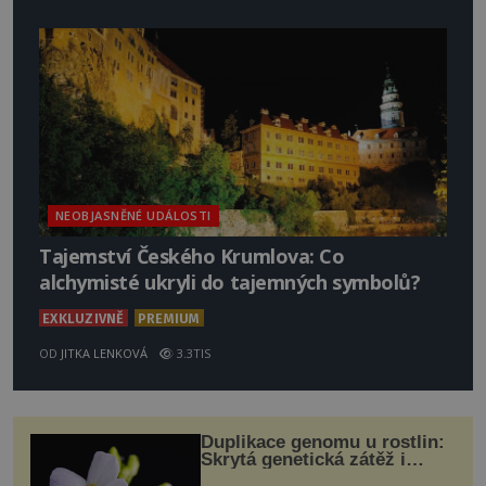
NEOBJASNĚNÉ UDÁLOSTI
Tajemství Českého Krumlova: Co
alchymisté ukryli do tajemných symbolů?
EXKLUZIVNĚ
PREMIUM
OD
JITKA LENKOVÁ
3.3TIS
Duplikace genomu u rostlin:
Skrytá genetická zátěž i
evoluční výhoda