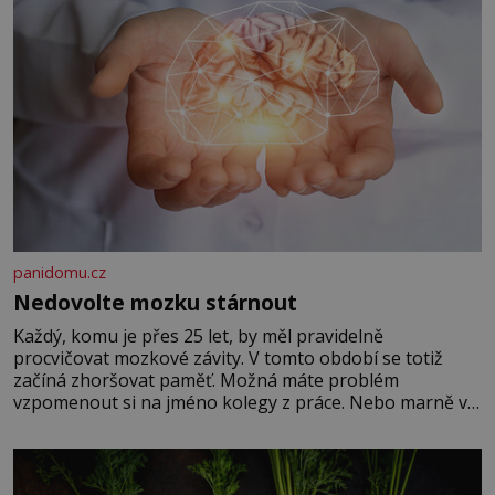
panidomu.cz
Nedovolte mozku stárnout
Každý, komu je přes 25 let, by měl pravidelně
procvičovat mozkové závity. V tomto období se totiž
začíná zhoršovat paměť. Možná máte problém
vzpomenout si na jméno kolegy z práce. Nebo marně v
paměti lovíte název knížky, kterou jste nedávno přečetli.
Je to opravdu tak, s věkem jako kdyby se paměť
rozhodla stávkovat. Cvičte