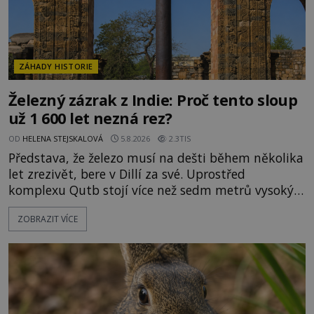
ZÁHADY HISTORIE
Železný zázrak z Indie: Proč tento sloup
už 1 600 let nezná rez?
OD
HELENA STEJSKALOVÁ
5.8.2026
2.3TIS
Představa, že železo musí na dešti během několika
let zrezivět, bere v Dillí za své. Uprostřed
komplexu Qutb stojí více než sedm metrů vysoký
železný sloup, který už přibližně 1 600 let odolává
ZOBRAZIT VÍCE
počasí s jen nepatrnými stopami koroze. Jeho
mimořádná trvanlivost dlouho živí legendy o
ztracených technologiích či tajemných
materiálech. Moderní metalurgie však ukazuje, že
skutečné vysvětlení je ješt