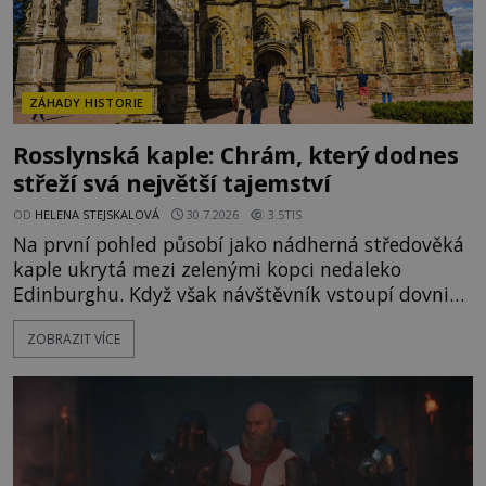
ZÁHADY HISTORIE
Rosslynská kaple: Chrám, který dodnes
střeží svá největší tajemství
OD
HELENA STEJSKALOVÁ
30.7.2026
3.5TIS
Na první pohled působí jako nádherná středověká
kaple ukrytá mezi zelenými kopci nedaleko
Edinburghu. Když však návštěvník vstoupí dovnitř,
ocitá se uprostřed kamenného labyrintu symbolů,
ZOBRAZIT VÍCE
které už po staletí podněcují představivost
historiků, archeologů i milovníků záhad. Jsou ve
výzdobě Rosslynské kaple skutečně ukryty stopy
templářů, svobodných zednářů nebo dokonce
Svatého grálu? Nebo jde o j