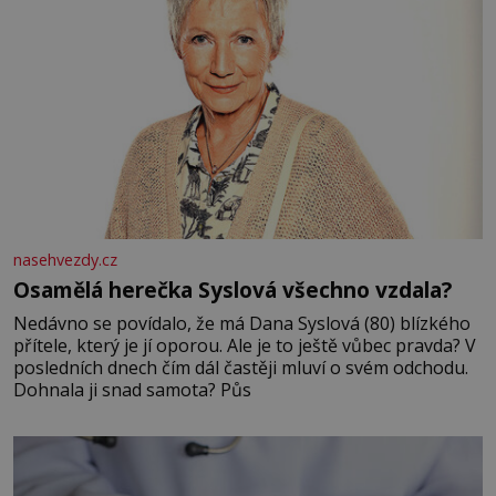
nasehvezdy.cz
Osamělá herečka Syslová všechno vzdala?
Nedávno se povídalo, že má Dana Syslová (80) blízkého
přítele, který je jí oporou. Ale je to ještě vůbec pravda? V
posledních dnech čím dál častěji mluví o svém odchodu.
Dohnala ji snad samota? Půs