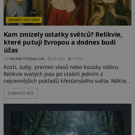
ZÁHADY HISTORIE
Kam zmizely ostatky světců? Relikvie,
které putují Evropou a dodnes budí
úžas
OD
HELENA STEJSKALOVÁ
6.8.2026
1.9TIS
Kosti, zuby, pramen vlasů nebo kousky oděvu.
Relikvie svatých jsou po staletí jedním z
nejcennějších pokladů křesťanského světa. Některé
mají pečlivě doloženou historii, jiné provází
ZOBRAZIT VÍCE
záhady, krádeže i nečekané objevy. Jejich osudy
připomínají dobrodružné romány, přesto se opírají
o skutečné historické události. Ve středověké
Evropě mají relikvie mimořádnou hodnotu. Nejsou
jen předmětem úcty