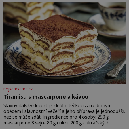
krutý. Jeho činy budí hrůzu ještě dlouho po jeho smrti
nejsemsama.cz
Tiramisu s mascarpone a kávou
Slavný italský dezert je ideální tečkou za rodinným
obědem i slavnostní večeří a jeho příprava je jednodušší,
než se může zdát. Ingredience pro 4 osoby: 250 g
mascarpone 3 vejce 80 g cukru 200 g cukrářských
piškotů 250 ml silné kávy 2 lžíce amaretta kakao na