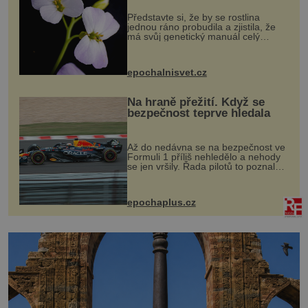
Představte si, že by se rostlina
jednou ráno probudila a zjistila, že
má svůj genetický manuál celý
dvakrát. Přesně to se občas v
přírodě stane – a podle nového
výzkumu to může být pro druhy
epochalnisvet.cz
vstupenka...
Na hraně přežití. Když se
bezpečnost teprve hledala
Až do nedávna se na bezpečnost ve
Formuli 1 příliš nehledělo a nehody
se jen vršily. Řada pilotů to poznala
na vlastní kůži, často s trvalými
následky nebo bohužel i ztrátou
života. Dnes nepochopiteln...
epochaplus.cz