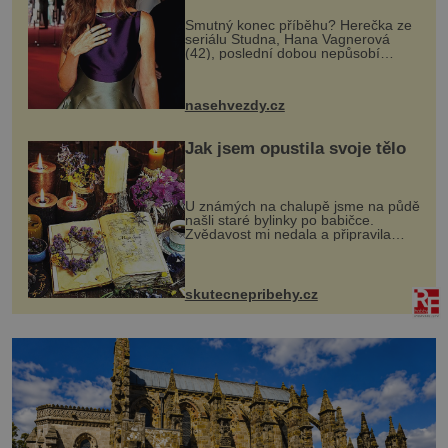
Smutný konec příběhu? Herečka ze
seriálu Studna, Hana Vagnerová
(42), poslední dobou nepůsobí
nejšťastněji. Ačkoli časy její anorexie
jsou už dávno pryč a opět se pyšnila
ženskými křivkami, najednou s...
nasehvezdy.cz
Jak jsem opustila svoje tělo
U známých na chalupě jsme na půdě
našli staré bylinky po babičce.
Zvědavost mi nedala a připravila
jsem si z nich lektvar… Zimní pobyt
na chalupě se pro mě vlastní vinou
změnil v děsivý zážitek, na kt...
skutecnepribehy.cz