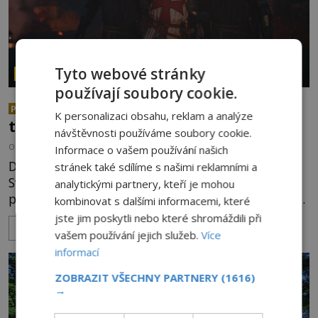
Tyto webové stránky
ZÁHADY HISTORIE
používají soubory cookie.
Zmizelo pohádkové bohatství
PREMIUM
K personalizaci obsahu, reklam a analýze
templářského řádu do nenávratna?
návštěvnosti používáme soubory cookie.
OD
ANDREA ŠULCOVÁ
29.7.2026
3.3TIS
Informace o vašem používání našich
Do Jeruzaléma míří tisíce poutníků. V roce 1099
stránek také sdílíme s našimi reklamními a
Svatou zem dobijí křižáci a od té doby do ní
analytickými partnery, kteří je mohou
pochodují dobrodruzi takřka z celé Evropy. Ne pro
kombinovat s dalšími informacemi, které
všechny je tam ale bezpečno. V okolí se to jen
jste jim poskytli nebo které shromáždili při
ZOBRAZIT VÍCE
hemží nebezpečnými lupiči a vrahy. Okolo roku
vašem používání jejich služeb.
Více
1119 se proto francouzský rytíř Hugues de Payens
informací
(asi 1070–1136) rozhodne, že založí spolek, který
ZOBRAZIT VŠECHNY PARTNERY
(1616)
bude poutníky chránit
→