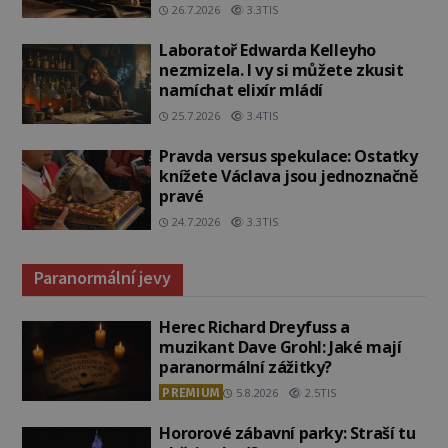
26.7.2026
3.3TIS
Laboratoř Edwarda Kelleyho
nezmizela. I vy si můžete zkusit
namíchat elixír mládí
25.7.2026
3.4TIS
Pravda versus spekulace: Ostatky
knížete Václava jsou jednoznačně
pravé
24.7.2026
3.3TIS
Paranormální jevy
Herec Richard Dreyfuss a
muzikant Dave Grohl: Jaké mají
paranormální zážitky?
PREMIUM
5.8.2026
2.5TIS
Hororové zábavní parky: Straší tu