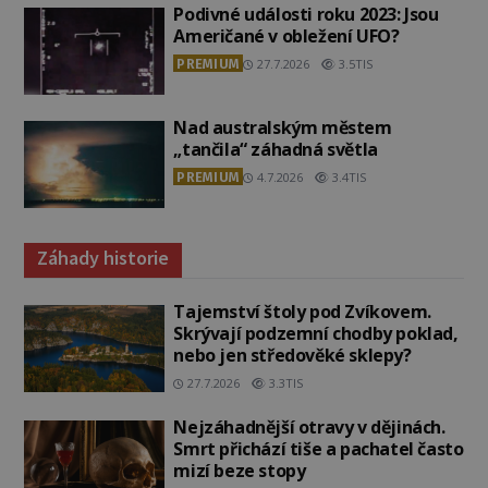
Podivné události roku 2023: Jsou
Američané v obležení UFO?
PREMIUM
27.7.2026
3.5TIS
Nad australským městem
„tančila“ záhadná světla
PREMIUM
4.7.2026
3.4TIS
Záhady historie
Tajemství štoly pod Zvíkovem.
Skrývají podzemní chodby poklad,
nebo jen středověké sklepy?
27.7.2026
3.3TIS
Nejzáhadnější otravy v dějinách.
Smrt přichází tiše a pachatel často
mizí beze stopy