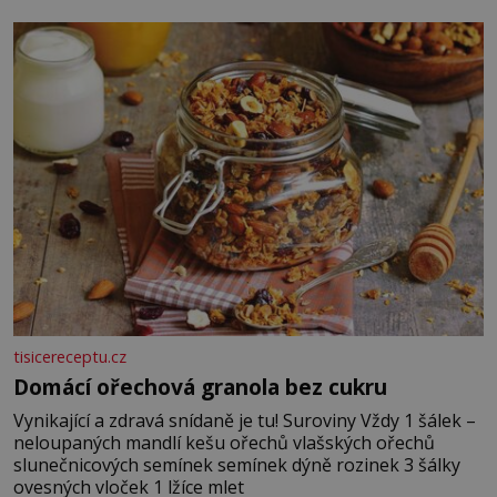
posypání Postup: Oddělte žloutky od bílků. Žloutky
vyšlehejte s cukrem do světlé pěny a postupně do nich
vmíchejte mascarpone, aby vznikl hladký
tisicereceptu.cz
Domácí ořechová granola bez cukru
Vynikající a zdravá snídaně je tu! Suroviny Vždy 1 šálek –
neloupaných mandlí kešu ořechů vlašských ořechů
slunečnicových semínek semínek dýně rozinek 3 šálky
ovesných vloček 1 lžíce mlet