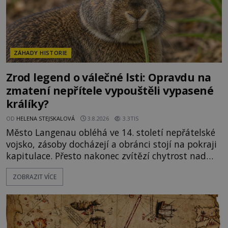
ZÁHADY HISTORIE
Zrod legend o válečné lsti: Opravdu na
zmatení nepřítele vypouštěli vypasené
králíky?
OD
HELENA STEJSKALOVÁ
3.8.2026
3.3TIS
Město Langenau obléhá ve 14. století nepřátelské
vojsko, zásoby docházejí a obránci stojí na pokraji
kapitulace. Přesto nakonec zvítězí chytrost nad
hrubou silou. Podle staré německé legendy vypustí
ZOBRAZIT VÍCE
obyvatelé za hradby dobře živeného králíka, aby
nepřítele přesvědčili, že uvnitř města je jídla stále
dost. Čas pracuje pro obléhatele. Ve městě ubývají
zásoby a každý den znamená další porci strádá