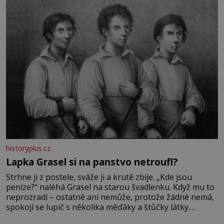
Její příběh je
historyplus.cz
Lapka Grasel si na panstvo netroufl?
Strhne ji z postele, sváže ji a krutě zbije. „Kde jsou
peníze?“ naléhá Grasel na starou švadlenku. Když mu to
neprozradí – ostatně ani nemůže, protože žádné nemá,
spokojí se lupič s několika měďáky a štůčky látky.
Zraněná žena pár dní nato umírá. Je to muž nebývale