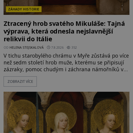
ZÁHADY HISTORIE
Ztracený hrob svatého Mikuláše: Tajná
výprava, která odnesla nejslavnější
relikvii do Itálie
OD
HELENA STEJSKALOVÁ
7.8.2026
352
V tichu starobylého chrámu v Myře zůstává po více
než sedm století hrob muže, kterému se připisují
zázraky, pomoc chudým i záchrana námořníků v
bouřích. Pak ale přichází rok 1087 a klidné místo
ZOBRAZIT VÍCE
se mění v dějiště podivné noční výpravy. Skupina
italských námořníků otevírá hrob svatého
Mikuláše a odváží jeho ostatky přes moře do Bari.
Je to zbožná záchrana před nebezpečím, nebo
promyšlená krádež,