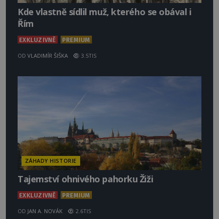
Kde vlastně sídlil muž, kterého se obával i
Řím
EXKLUZIVNĚ
PREMIUM
OD
VLADIMÍR ŠIŠKA
3.5TIS
ZÁHADY HISTORIE
Tajemství ohnivého pahorku Žiži
EXKLUZIVNĚ
PREMIUM
OD
JAN A. NOVÁK
2.6TIS