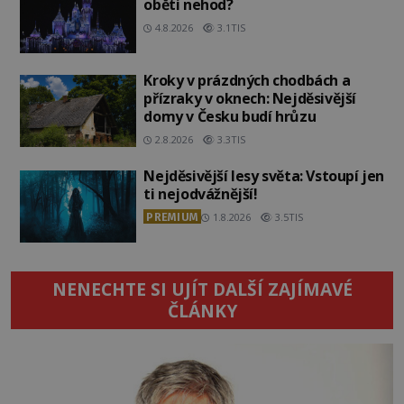
oběti nehod?
4.8.2026
3.1TIS
Kroky v prázdných chodbách a
přízraky v oknech: Nejděsivější
domy v Česku budí hrůzu
2.8.2026
3.3TIS
Nejděsivější lesy světa: Vstoupí jen
ti nejodvážnější!
PREMIUM
1.8.2026
3.5TIS
NENECHTE SI UJÍT DALŠÍ ZAJÍMAVÉ
ČLÁNKY