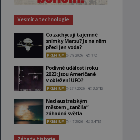
Vesmír a technologie
Co zachycují tajemné
snímky Marsu? Je na něm
přeci jen voda?
PREMIUM
7.8.2026
172
Podivné události roku
2023: Jsou Američané
v obležení UFO?
PREMIUM
27.7.2026
3.5TIS
Nad australským
městem „tančila“
záhadná světla
PREMIUM
4.7.2026
3.4TIS
Záhady historie