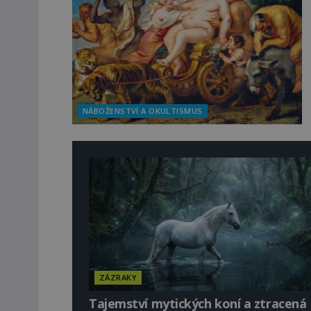
NÁBOŽENSTVÍ A OKULTISMUS
ZÁZRAKY
Tajemství mytických koní a ztracená