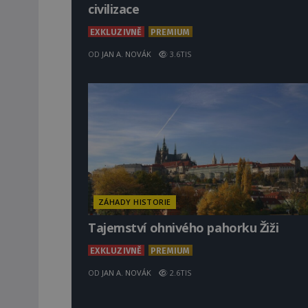
civilizace
EXKLUZIVNĚ
PREMIUM
OD
JAN A. NOVÁK
3.6TIS
ZÁHADY HISTORIE
Tajemství ohnivého pahorku Žiži
EXKLUZIVNĚ
PREMIUM
OD
JAN A. NOVÁK
2.6TIS