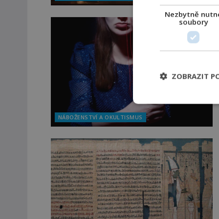
Nezbytně nutn
soubory
ZOBRAZIT P
NÁBOŽENSTVÍ A OKULTISMUS