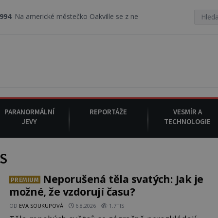
ické městečko Oakville se z nebe snáší podivná rosolovitá látka n
PARANORMÁLNÍ
REPORTÁŽE
VESMÍR A
JEVY
TECHNOLOGIE
S
Neporušená těla svatých: Jak je
PREMIUM
možné, že vzdorují času?
OD
EVA SOUKUPOVÁ
6.8.2026
1.7TIS