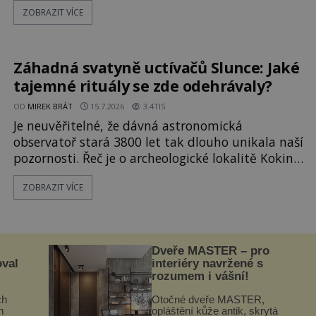
ZOBRAZIT VÍCE
mohli mrtví potřebovat magii? V roce 2023
oznámilo egyptské Ministerstvo turismu a
starožitností neobyčejný nález. Archeologové v
nově odkryté nekropoli v oblasti Tuna al-Geb
Záhadná svatyně uctívačů Slunce: Jaké
tajemné rituály se zde odehrávaly?
OD
MIREK BRÁT
15.7.2026
3.4TIS
Je neuvěřitelné, že dávná astronomická
observatoř stará 3800 let tak dlouho unikala naší
pozornosti. Řeč je o archeologické lokalitě Kokino
v Severní Makedonii. Nešlo ale jen o místo
ZOBRAZIT VÍCE
pozorování dějů na obloze. Byl to zároveň
významný posvátný okrsek uctívačů Slunce. Jaké
tajemné obřady se zde odehrávaly? Tekla zde i
lidská krev? Megalitická observa
Dveře MASTER – pro
oval
interiéry navržené s
rozumem i vášní!
ch
Otočné dveře MASTER,
m
opláštění kůže antik, skrytá