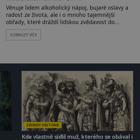
Věnuje lidem alkoholický nápoj, bujaré oslavy a
radost ze života, ale i o mnoho tajemnější
obřady, které dráždí lidskou zvědavost do
dnešních dní. Co doopravdy představuje bůh,
ZOBRAZIT VÍCE
jemuž Římané říkají Bakchus? Mytologický příběh
řeckého boha Dionýsa není zrovna idylická
pohádka. Bůh Zeus jej zplodí se svou milenkou
Semelou, což Diova žena Héra nemůže nechat b
ZÁHADY HISTORIE
Kde vlastně sídlil muž, kterého se obával i