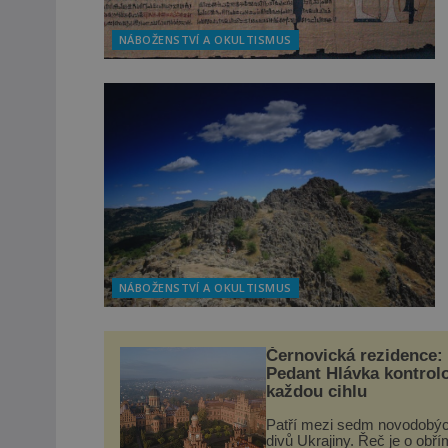
NÁBOŽENSTVÍ A OKULTISMUS
NÁBOŽENSTVÍ A OKULTISMUS
Černovická rezidence:
Pedant Hlávka kontrol
každou cihlu
Patří mezi sedm novodobý
divů Ukrajiny. Řeč je o obří