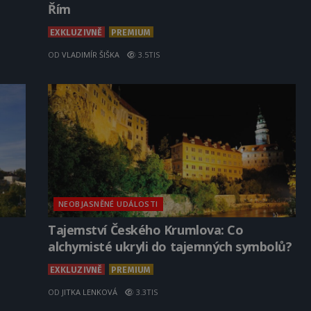
Řím
EXKLUZIVNĚ
PREMIUM
OD
VLADIMÍR ŠIŠKA
3.5TIS
NEOBJASNĚNÉ UDÁLOSTI
Tajemství Českého Krumlova: Co
alchymisté ukryli do tajemných symbolů?
EXKLUZIVNĚ
PREMIUM
OD
JITKA LENKOVÁ
3.3TIS