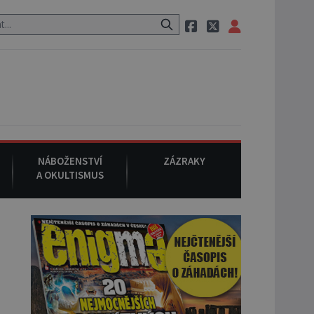
eznámého původu.
7. srpna 1994
: Na americké městečko Oakville 
NÁBOŽENSTVÍ
ZÁZRAKY
A OKULTISMUS