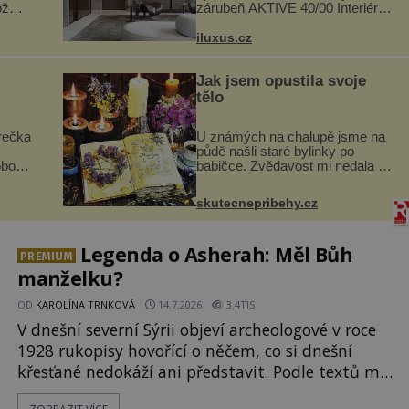
ož
zárubeň AKTIVE 40/00 Interiéry
navrhované na zakázku často
si na
vyžadují atypické rozměry nejen
iluxus.cz
.
nábytku, ale i otvorových prvků.
.
Technické zázemí dnes umož...
Jak jsem opustila svoje
tělo
rečka
U známých na chalupě jsme na
půdě našli staré bylinky po
obou
babičce. Zvědavost mi nedala a
i
připravila jsem si z nich lektvar…
dávno
Zimní pobyt na chalupě se pro
skutecnepribehy.cz
skými
mě vlastní vinou změnil v děsivý
zážitek, na kt...
Legenda o Asherah: Měl Bůh
PREMIUM
manželku?
OD
KAROLÍNA TRNKOVÁ
14.7.2026
3.4TIS
V dnešní severní Sýrii objeví archeologové v roce
1928 rukopisy hovořící o něčem, co si dnešní
křesťané nedokáží ani představit. Podle textů měl
Bůh, pro Židy Jehova, kdysi manželku jménem