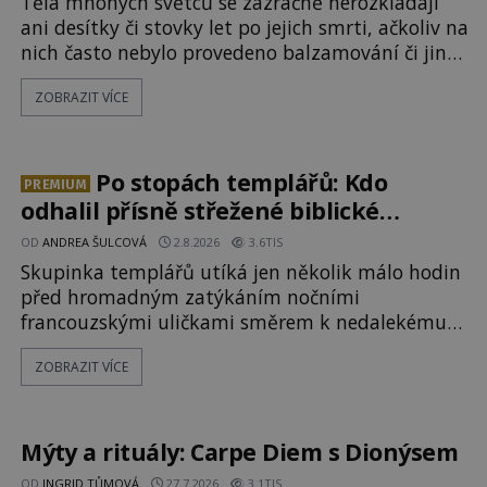
Těla mnohých světců se zázračně nerozkládají
ani desítky či stovky let po jejich smrti, ačkoliv na
nich často nebylo provedeno balzamování či jiné
pokusy o konzervaci. Neporušené ostatky bývají
ZOBRAZIT VÍCE
považovány za důkaz svatosti zemřelých. Jaké
tajemné síly těla významných náboženských
osobností ochraňují? Na hřbitově u kláštera
Milosrdných
Po stopách templářů: Kdo
PREMIUM
odhalil přísně střežené biblické
tajemství?
OD
ANDREA ŠULCOVÁ
2.8.2026
3.6TIS
Skupinka templářů utíká jen několik málo hodin
před hromadným zatýkáním nočními
francouzskými uličkami směrem k nedalekému
přístavu. Jeden z nich má přes ramena ranec s
ZOBRAZIT VÍCE
tajemným obsahem. Kapitán lodi už na ně čeká.
„Dejte to do podpalubí a připravte se. Za chvíli
vyplouváme,“ sdělí jim. „Kam máme namířeno,
kapitáne?“ zeptá se ho jeden z templářů. „Do Sk
Mýty a rituály: Carpe Diem s Dionýsem
OD
INGRID TŮMOVÁ
27.7.2026
3.1TIS