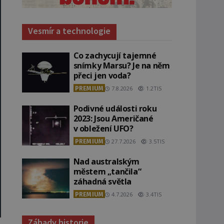
Vesmír a technologie
Co zachycují tajemné
snímky Marsu? Je na něm
přeci jen voda?
PREMIUM
7.8.2026
1.2TIS
Podivné události roku
2023: Jsou Američané
v obležení UFO?
PREMIUM
27.7.2026
3.5TIS
Nad australským
městem „tančila“
záhadná světla
PREMIUM
4.7.2026
3.4TIS
Záhady historie