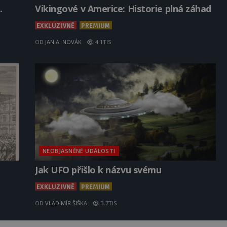
.
Vikingové v Americe: Historie plná záhad
EXKLUZIVNĚ
PREMIUM
OD
JAN A. NOVÁK
4.1TIS
NEOBJASNĚNÉ UDÁLOSTI
Jak UFO přišlo k názvu svému
EXKLUZIVNĚ
PREMIUM
OD
VLADIMÍR ŠIŠKA
3.7TIS