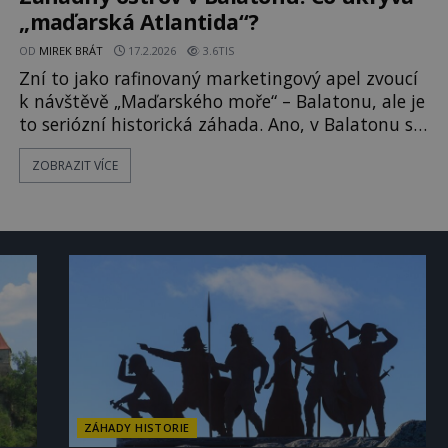
„maďarská Atlantida“?
OD
MIREK BRÁT
17.2.2026
3.6TIS
Zní to jako rafinovaný marketingový apel zvoucí
k návštěvě „Maďarského moře“ – Balatonu, ale je
to seriózní historická záhada. Ano, v Balatonu se
kdysi nacházel ostrov. Dokládají to dávné
ZOBRAZIT VÍCE
písemné prameny i mapy. Jmenoval se Losta a
zmizel pod jezerní hladinou. Příběhy o „maďarské
Atlantidě“ se mezi místními rybáři předávaly po
celé generace. V minu
ZÁHADY HISTORIE