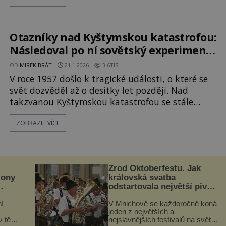
fingovaná. Existovaly důvody, které by Elvise
mohly dovést k takovému krajnímu a podivnému
rozhodnutí? Oficiálním závěrem vyšetřování bylo,
že Presley zemřel na následky s
Otazníky nad Kyštymskou katastrofou:
Následoval po ní sovětský experiment
na lidech?
OD
MIREK BRÁT
21.1.2026
3.6TIS
V roce 1957 došlo k tragické události, o které se
svět dozvěděl až o desítky let později. Nad
takzvanou Kyštymskou katastrofou se stále
vznáší řada otazníků. Konspirační teorie spekulují
ZOBRAZIT VÍCE
o tom, že vše nakonec vyústilo i v krutý
experiment na lidech. Co je označováno jako
Kyštymská katastrofa? Výbuch v tajném
sovětském komplexu Majak, kde se zpracov
Zrod Oktoberfestu. Jak
iony
královská svatba
odstartovala největší pivní
festival světa
í
V Mnichově se každoročně koná
jeden z největších a
 těle.
nejslavnějších festivalů na světě