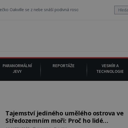
 se z nebe snáší podivná rosolovitá látka neznámého původu.
7. 
PARANORMÁLNÍ
REPORTÁŽE
VESMÍR A
JEVY
TECHNOLOGIE
Tajemství jediného umělého ostrova ve
Středozemním moři: Proč ho lidé
vybudovali?