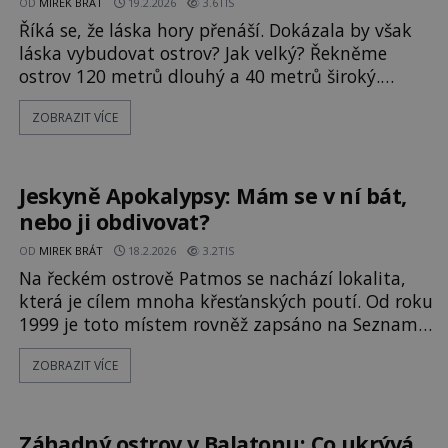
OD
MIREK BRÁT
19.2.2026
3.6TIS
Říká se, že láska hory přenáší. Dokázala by však
láska vybudovat ostrov? Jak velký? Řekněme
ostrov 120 metrů dlouhý a 40 metrů široký.
Takový je ostrov Gospa od Škrpjela (Panna Marie
ZOBRAZIT VÍCE
ve skalách). Vybudovala ho opravdu láska? Pokud
ano, jakého druhu? Klasické pojetí tří druhů lásky
vychází z řecké filozofie, ale lze jej nalézt i v
křesťanství. Je zd
Jeskyně Apokalypsy: Mám se v ní bát,
nebo ji obdivovat?
OD
MIREK BRÁT
18.2.2026
3.2TIS
Na řeckém ostrově Patmos se nachází lokalita,
která je cílem mnoha křesťanských poutí. Od roku
1999 je toto místem rovněž zapsáno na Seznamu
světového dědictví UNESCO. Jde o jeskyni
ZOBRAZIT VÍCE
Apokalypsy. Zde svatý Jan z Patmosu zažil vize
zaznamenané později do Knihy Zjevení. Jeskyně
Apokalypsy je jedno z neposvátnějších míst
křesťanství. Stále funguje i jak
Záhadný ostrov v Balatonu: Co ukrývá