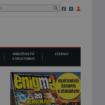
srpna 1994
: Na americké městečko Oakville se z nebe snáší podivn
NÁBOŽENSTVÍ
ZÁZRAKY
A OKULTISMUS