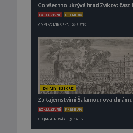
Co všechno ukrývá hrad Zvíkov: část I
EXKLUZIVNĚ
PREMIUM
OD
VLADIMÍR ŠIŠKA
3.5TIS
ZÁHADY HISTORIE
Za tajemstvími Šalamounova chrámu
EXKLUZIVNĚ
PREMIUM
OD
JAN A. NOVÁK
3.6TIS