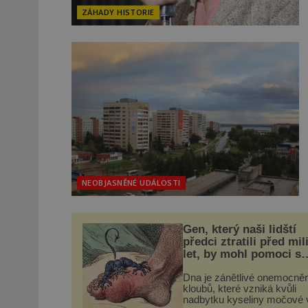
ZÁHADY HISTORIE
NEOBJASNĚNÉ UDÁLOSTI
Gen, který naši lidští
předci ztratili před mil
let, by mohl pomoci s
léčbou „nemoci králů“
Dna je zánětlivé onemocněn
kloubů, které vzniká kvůli
nadbytku kyseliny močové v