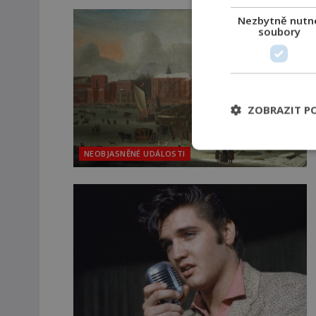
Nezbytně nutn
soubory
ZOBRAZIT P
NEOBJASNĚNÉ UDÁLOSTI