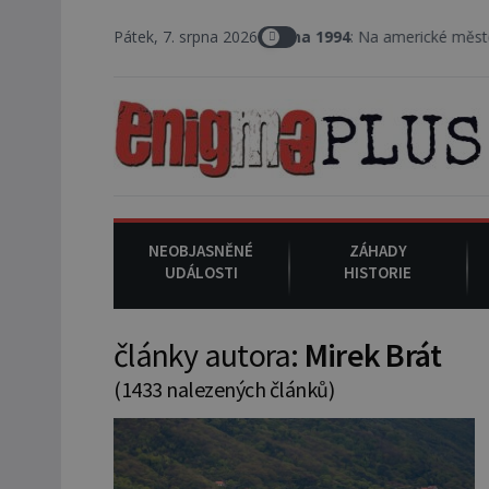
Pátek, 7. srpna 2026
7. srpna 1994
: Na americké městečko Oakville
NEOBJASNĚNÉ
ZÁHADY
UDÁLOSTI
HISTORIE
články autora:
Mirek Brát
(1433 nalezených článků)