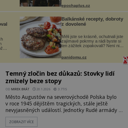
ládá
– Oktoberfest. Každý rok přiláká
miliony návštěvníků, kteří si
epochaplus.cz
ohou,
vychutnávají pivo, tradiční jídlo a
bavorskou kultur...
Balkánské recepty, dobroty
oval
z dovolené
Měli jste se krásně, ochutnali jste
ch
zajímavé pokrmy a rádi byste si
m
ten zážitek zopakovali? Není nic
ož
snazšího. Pljeskavica (10 porcí)
Možná jste ji ochutnali na
si na
panidomu.cz
dovolené v bývalé Jugoslávii, lze
.
ji vi...
.
Temný zločin bez důkazů: Stovky lidí
zmizely beze stopy
OD
MIREK BRÁT
20.1.2026
3.7TIS
Město Augustów na severovýchodě Polska bylo
v roce 1945 dějištěm tragických, stále ještě
nevyjasněných událostí. Jednotky Rudé armády a
oddíly státní bezpečnosti NKVD uspořádaly
ZOBRAZIT VÍCE
v tomto regionu doslova hon na odpůrce