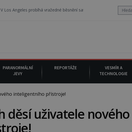
s probíhá vražedné běsnění satanistického gangu vedeného Charles
PARANORMÁLNÍ
REPORTÁŽE
VESMÍR A
JEVY
TECHNOLOGIE
ého inteligentního přístroje!
 děsí uživatele nového
troje!