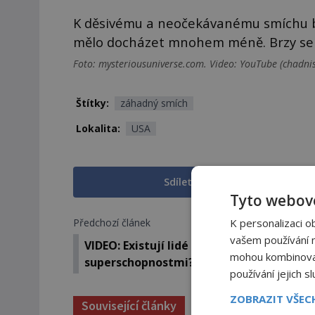
K děsivému a neočekávanému smíchu b
mělo docházet mnohem méně. Brzy se u
Foto: mysteriousuniverse.com. Video: YouTube (chadni
Štítky:
záhadný smích
Lokalita:
USA
Sdílet na Facebooku
Tyto webové
K personalizaci o
Předchozí článek
vašem používání na
VIDEO: Existují lidé s tajemnými
mohou kombinovat 
superschopnostmi?
používání jejich s
ZOBRAZIT VŠE
Související články