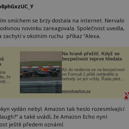
p8phGxzUC_Y
čím smíchem se brzy dostala na internet. Nervalo
odivnou novinku zareagovala. Společnost uvedla,
a zachytí v okolním ruchu příkaz “Alexa.
Na hraně přežití. Když se
ká
bezpečnost teprve hledala
a
Až do nedávna se na bezpečnost
lina
ve Formuli 1 příliš nehledělo a
ila, že
nehody se jen vršily. Řada pilotů
elý
to poznala na vlastní kůži, často
s v
s trvalými následky nebo bohužel
ého
epochaplus.cz
i ztrátou života. Dnes
ruhy
nepochopiteln...
pokyn vydán nebyl. Amazon tak heslo rozesmívající
 laugh?” a také uvádí, že Amazon Echo nyní
ost ještě předem oznámí.