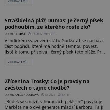
ZOBRAZIT VÍCE
doloženému přeletu UFO. Podle záznamů
vyzařuje takové světlo, že vypadá jako „koule
hořícího ohně“. Jde jen o nějaký optický klam,
nebo se zde skutečně právě vznáší mimozemská
Strašidelná pláž Dumas: Je černý písek
loď
podhoubím, ze kterého roste zlo?
OD
MIREK BRÁT
6.8.2026
5.7TIS
V indickém svazovém státu Gudžarát se nachází
část pobřeží, které má hodně temnou pověst.
Jistě k tomu přispívá i černý písek této pláže. Proč
má pláž takové netypické zbarvení? Nakolik jsou
ZOBRAZIT VÍCE
pravdivé historky, že zde došlo k
nevysvětlitelným zmizením turistů? Ti, kteří se
nebojí, nás mohou následovat. Vstupujeme na
pláž Dumas ve městě Surat. Gu
Zřícenina Trosky: Co je pravdy na
zvěstech o tajné chodbě?
OD
MICHAELA HOLUBOVÁ
5.8.2026
3.4TIS
„Budeš se smažit v horoucích peklech!“ povykuje
Markéta na o dvě generace mladší Barboru. Ta jí