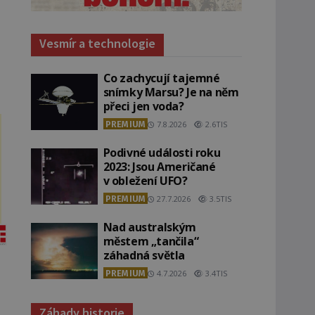
Vesmír a technologie
Co zachycují tajemné
snímky Marsu? Je na něm
přeci jen voda?
PREMIUM
7.8.2026
2.6TIS
Podivné události roku
2023: Jsou Američané
v obležení UFO?
PREMIUM
27.7.2026
3.5TIS
Nad australským
městem „tančila“
záhadná světla
PREMIUM
4.7.2026
3.4TIS
Záhady historie