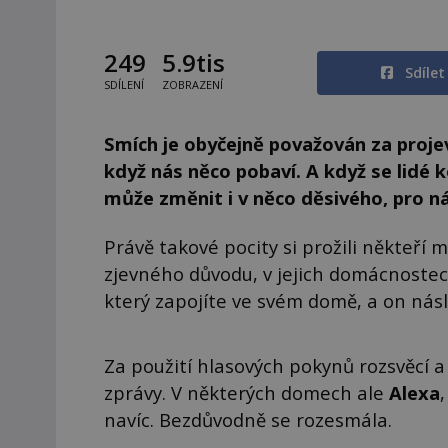
249
5.9tis
Sdíle
SDÍLENÍ
ZOBRAZENÍ
Smích je obyčejně považován za proje
když nás něco pobaví. A když se lidé 
může změnit i v něco děsivého, pro n
Právě takové pocity si prožili někteří m
zjevného důvodu, v jejich domácnostec
který zapojíte ve svém domě, a on násl
Za použití hlasových pokynů rozsvěcí a
zprávy. V některých domech ale
Alexa
navíc. Bezdůvodně se rozesmála.