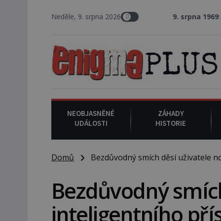
Neděle, 9. srpna 2026
9. srpna 1969
: V Los Angele
NEOBJASNĚNÉ
ZÁHADY
UDÁLOSTI
HISTORIE
Domů
Bezdůvodný smích děsí uživatele nov
Bezdůvodný smích
inteligentního přís