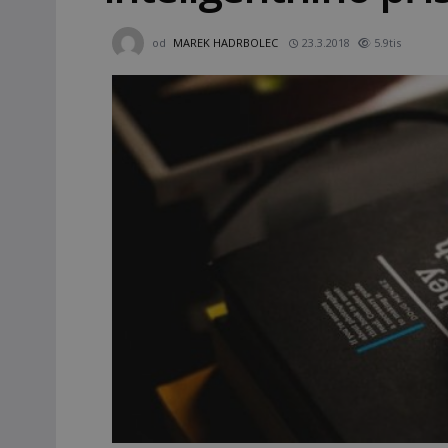
od
MAREK HADRBOLEC
23.3.2018
5.9tis