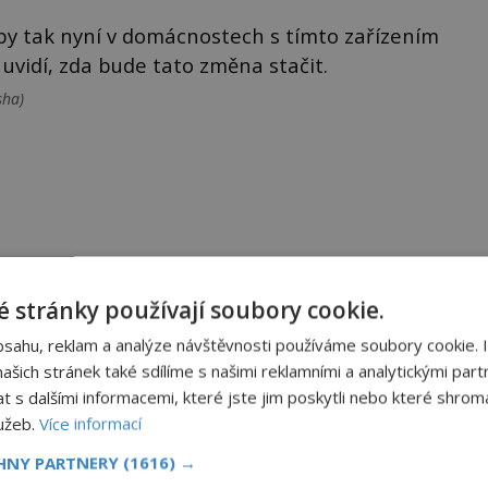
y tak nyní v domácnostech s tímto zařízením
vidí, zda bude tato změna stačit.
sha)
Sdílet na X
 stránky používají soubory cookie.
bsahu, reklam a analýze návštěvnosti používáme soubory cookie. 
Další článek
šich stránek také sdílíme s našimi reklamními a analytickými partn
Ležela nejstarší vikingská osada v Kanadě,
s dalšími informacemi, které jste jim poskytli nebo které shromá
nikoli ve Skandinávii?
lužeb.
Více informací
CHNY PARTNERY
(1616) →