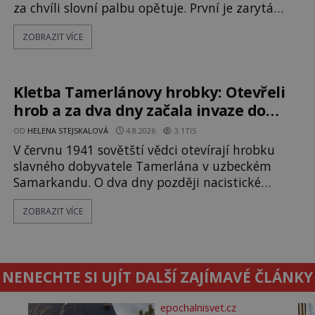
za chvíli slovní palbu opětuje. První je zarytá
katolička, druhá přesvědčená kališnice. A každá z
ZOBRAZIT VÍCE
nich se usídlí na jedné z věží slavného hradu
Trosky. Šlechtic Ota IV. z Bergova (1399–1452)
patří mezi vůdce protihusitského boje. Za
manželku má skutečně jistou
Kletba Tamerlánovy hrobky: Otevřeli
hrob a za dva dny začala invaze do
SSSR. Náhoda, nebo varování?
OD
HELENA STEJSKALOVÁ
4.8.2026
3.1TIS
V červnu 1941 sovětští vědci otevírají hrobku
slavného dobyvatele Tamerlána v uzbeckém
Samarkandu. O dva dny později nacistické
Německo zahajuje operaci Barbarossa a napadá
ZOBRAZIT VÍCE
Sovětský svaz. Shoda dat je natolik zarážející, že
se rodí jedna z nejslavnějších „kleteb“ 20. století.
Je na legendě něco pravdy, nebo jde jen o
fascinující souhru okolností? Když antropolog
NENECHTE SI UJÍT DALŠÍ ZAJÍMAVÉ ČLÁNKY
Michail Gerasimov (1907-1970) a
epochalnisvet.cz