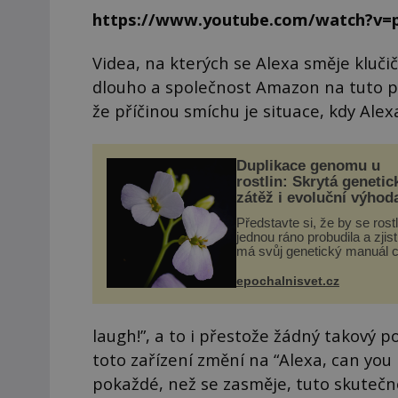
https://www.youtube.com/watch?v=
Videa, na kterých se Alexa směje kluči
dlouho a společnost Amazon na tuto p
že příčinou smíchu je situace, kdy Alex
Duplikace genomu u
rostlin: Skrytá genetic
zátěž i evoluční výhod
Představte si, že by se rost
jednou ráno probudila a zjist
má svůj genetický manuál c
dvakrát. Přesně to se obča
přírodě stane – a podle nov
epochalnisvet.cz
výzkumu to může být pro d
vstupenka...
laugh!”, a to i přestože žádný takový 
toto zařízení změní na “Alexa, can you
pokaždé, než se zasměje, tuto skutečn