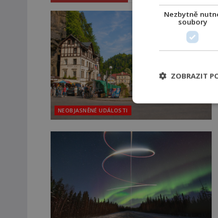
Nezbytně nutn
soubory
ZOBRAZIT P
NEOBJASNĚNÉ UDÁLOSTI