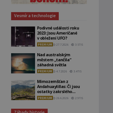
Vesmír a technologie
Podivné události roku
2023: Jsou Američané
v obležení UFO?
PREMIUM
27.7.2026
3.5TIS
Nad australským
městem „tančila“
záhadná světla
PREMIUM
4.7.2026
3.4TIS
Mimozemšťan z
Andahuaylillas: Čí jsou
ostatky zakrslého
stvoření s ohromnou
PREMIUM
26.6.2026
2.9TIS
lebkou?
Záhady historie