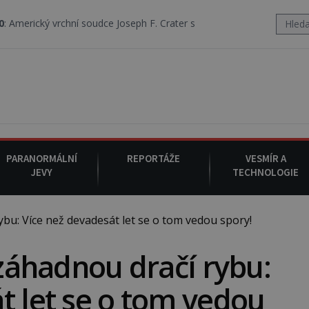
hní soudce Joseph F. Crater se 6. srpna 1930 navečeří ve své oblíbené 
PARANORMÁLNÍ
REPORTÁŽE
VESMÍR A
JEVY
TECHNOLOGIE
bu: Více než devadesát let se o tom vedou spory!
 záhadnou dračí rybu:
t let se o tom vedou