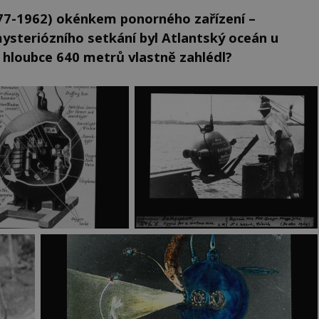
877-1962) okénkem ponorného zařízení –
steriózního setkání byl Atlantský oceán u
 hloubce 640 metrů vlastně zahlédl?