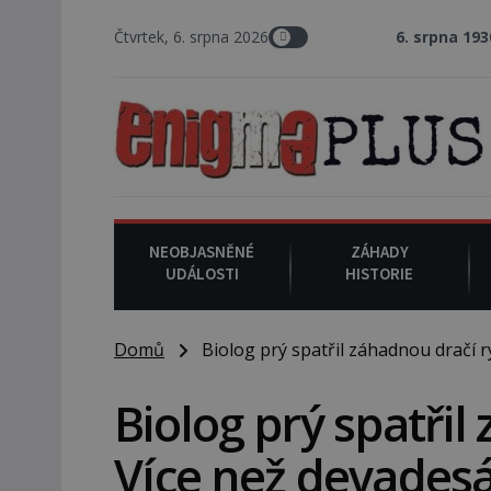
Čtvrtek, 6. srpna 2026
6. srpna 1930
: Americký vrc
NEOBJASNĚNÉ
ZÁHADY
UDÁLOSTI
HISTORIE
Domů
Biolog prý spatřil záhadnou dračí ry
Biolog prý spatřil
Více než devadesá