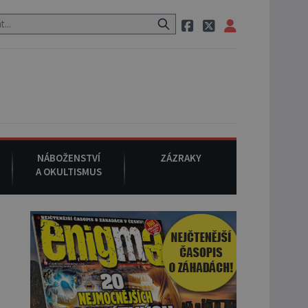
restauraci, pak si na ulici zavolá taxi, nasedne do něj a už ho nikdy
NÁBOŽENSTVÍ
ZÁZRAKY
A OKULTISMUS