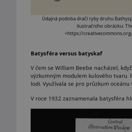
Údajná podoba dračí ryby druhu Bathyspha
ilustračního obrázku: Th
<https://creativecommons.org
Batysféra versus batyskaf
V čem se William Beebe nacházel, když 
výzkumným modulem kulového tvaru. P
lodi. Využívala se pro průzkum oceánu v
V roce 1932 zaznamenala batysféra hl