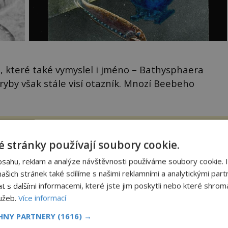
bu, které také vymyslel i jméno – Bathysphaera
yby však stále visí otazník. Mnozí Beebeho
n
Obraz s andělem chrání
náš dům
 stránky používají soubory cookie.
Ten obraz byl kýč, se kterým
bsahu, reklam a analýze návštěvnosti používáme soubory cookie. 
jsme se nechtěli nikomu chlubit.
šich stránek také sdílíme s našimi reklamními a analytickými partn
Rychle jsme ho ale vraceli na
oká
jeho místo. S manželem Vaškem
s dalšími informacemi, které jste jim poskytli nebo které shromá
však
jsme si pořídili chaloupku, takový
skutecnepribehy.cz
lužeb.
Více informací
domek na severu Čech, kde
í
jsme si naplánova...
nému
CHNY PARTNERY
(1616) →
orie kryptidů – živočichů, jejichž existenci nelze