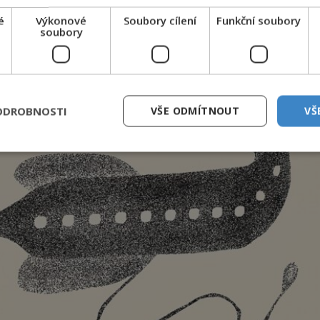
y.
é
Výkonové
Soubory cílení
Funkční soubory
soubory
ODROBNOSTI
VŠE ODMÍTNOUT
VŠ