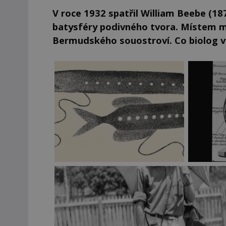
V roce 1932 spatřil William Beebe (1
batysféry podivného tvora. Místem my
Bermudského souostroví. Co biolog v