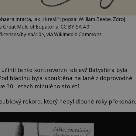
era intacta, jak ji kreslíři popsal William Beebe. Zdroj
e Great Mule of Eupatoria, CC BY-SA 4.0
/licenses/by-sa/4.0>, via Wikimedia Commons
učinil tento kontroverzní objev? Batysféra byla
od hladinu byla spouštěna na laně z doprovodné
e 30. letech minulého století.
oubkový rekord, který nebyl dlouhé roky překonán