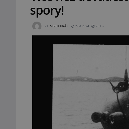
spory!
od
MIREK BRÁT
28.4.2024
2.6tis