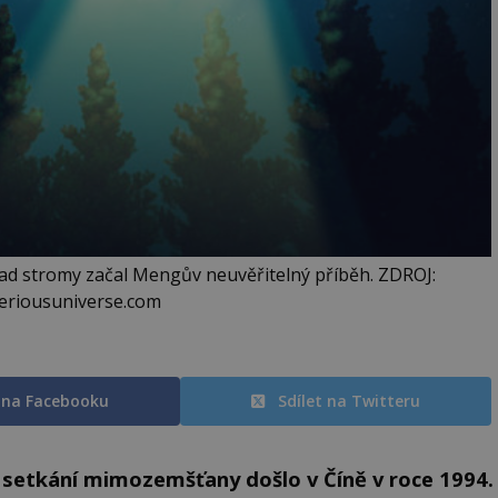
d stromy začal Mengův neuvěřitelný příběh. ZDROJ:
eriousuniverse.com
t na Facebooku
Sdílet na Twitteru
 setkání mimozemšťany došlo v Číně v roce 1994.