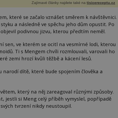
Zajímavé články najdete také na
tisicereceptu.cz
em, které se začalo vznášet směrem k návštěvnici.
styku a následně ve spěchu jeho dům opustit. Po
objevil podivnou jizvu, kterou předtím neměl.
í sen, ve kterém se ocitl na vesmírné lodi, kterou
oidů. Ti s Mengem chvíli rozmlouvali, varovali ho
é zemi hrozí kvůli těžbě a kácení lesů.
mu narodí dítě, které bude spojením člověka a
světem, který na něj zareagoval různými způsoby.
, jestli si Meng celý příběh vymyslel, popřípadě
 svých tvrzení nikdy neustoupil.