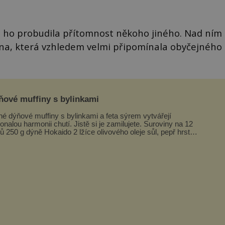
, ho probudila přítomnost někoho jiného. Nad ním
žena, která vzhledem velmi připomínala obyčejného
ňové muffiny s bylinkami
né dýňové muffiny s bylinkami a feta sýrem vytvářejí
alou harmonii chutí. Jistě si je zamilujete. Suroviny na 12
ů 250 g dýně Hokaido 2 lžíce olivového oleje sůl, pepř hrst
ekaných špen...