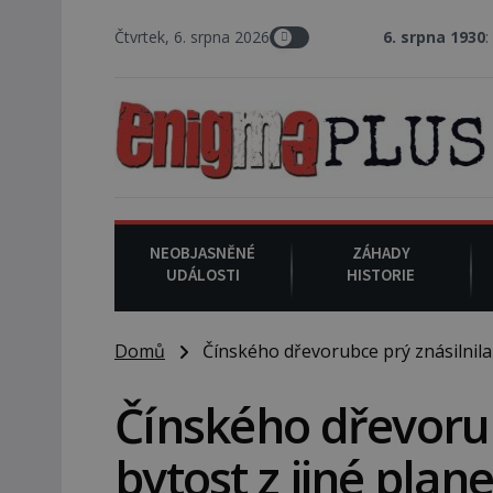
Čtvrtek, 6. srpna 2026
6. srpna 1930
: Americký vrchní
NEOBJASNĚNÉ
ZÁHADY
UDÁLOSTI
HISTORIE
Domů
Čínského dřevorubce prý znásilnila b
Čínského dřevorub
bytost z jiné pla