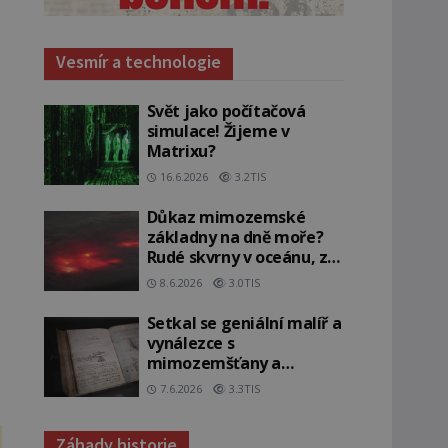
e
Vesmír a technologie
Svět jako počítačová
simulace! Žijeme v
Matrixu?
16.6.2026
3.2TIS
Důkaz mimozemské
základny na dně moře?
Rudé skvrny v oceánu, ze
kterých srší blesky!
8.6.2026
3.0TIS
Setkal se geniální malíř a
vynálezce s
mimozemšťany a
vstoupil do jiné dimenze?
7.6.2026
3.3TIS
Záhady historie