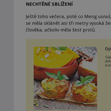
NECHTĚNÉ SBLÍŽENÍ
Ještě toho večera, poté co Meng usnul
se měla sklánět asi tři metry vysoká 
člověka, ačkoliv měla šest prstů.
Dý
Sla
dokon
kus
nas