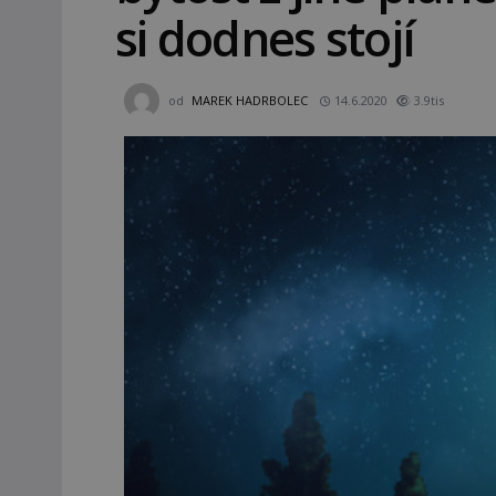
si dodnes stojí
od
MAREK HADRBOLEC
14.6.2020
3.9tis