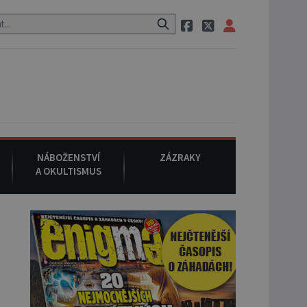
stauraci, pak si na ulici zavolá taxi, nasedne do něj a už ho nikdy ni
NÁBOŽENSTVÍ
ZÁZRAKY
A OKULTISMUS