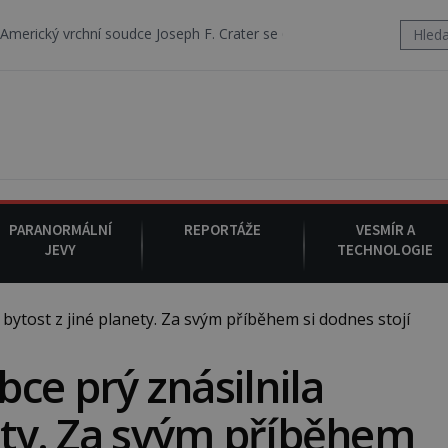
 soudce Joseph F. Crater se 6. srpna 1930 navečeří ve své oblíbené re
PARANORMÁLNÍ
REPORTÁŽE
VESMÍR A
JEVY
TECHNOLOGIE
ytost z jiné planety. Za svým příběhem si dodnes stojí
ce prý znásilnila
nety. Za svým příběhem