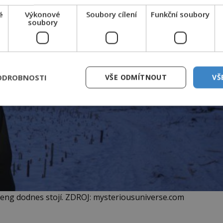
é
Výkonové
Soubory cílení
Funkční soubory
soubory
ODROBNOSTI
VŠE ODMÍTNOUT
VŠ
Meng dodnes stojí. ZDROJ: mysteriousuniverse.com