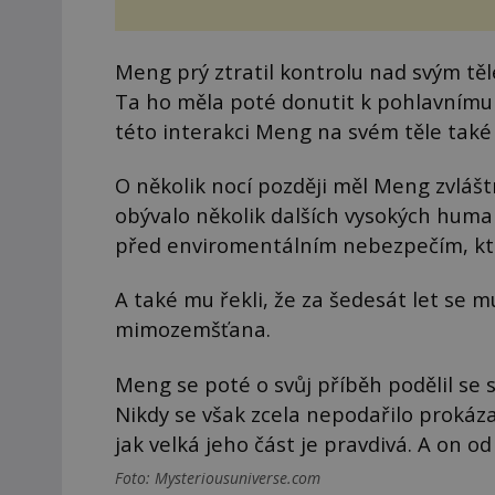
Meng prý ztratil kontrolu nad svým těl
Ta ho měla poté donutit k pohlavnímu 
této interakci Meng na svém těle také 
O několik nocí později měl Meng zvláštn
obývalo několik dalších vysokých human
před enviromentálním nebezpečím, kter
A také mu řekli, že za šedesát let se 
mimozemšťana.
Meng se poté o svůj příběh podělil se 
Nikdy se však zcela nepodařilo prokázat
jak velká jeho část je pravdivá. A on od
Foto: Mysteriousuniverse.com