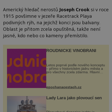
Americký hledač nerostů
Joseph Crook
si v roce
1915 povšimne v jezeře Racetrack Playa
podivných rýh, na jejichž konci jsou balvany.
Oblast je přitom zcela opuštěná, takže není
jasné, kdo nebo co kameny přemístilo.
ROUDNICKÉ VINOBRANÍ
Letos poprvé podle nového konceptu
– přímo v historickém jádru města a
pro všechny zcela zdarma. Hlavní
program se odehraje na Karlově a
Husově náměstí. Návštěvníci se
mohou těšit na víno, burčák, pes...
epochanacestach.cz
Lady Lara jako plovoucí sen