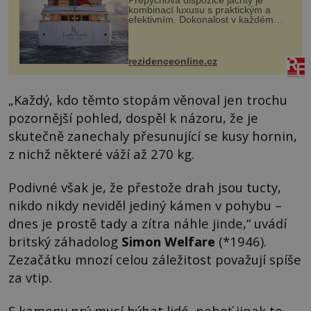
Přepychová dispozice jachty je
kombinací luxusu s praktickým a
efektivním. Dokonalost v každém
detailu představuje značka Fendi
Casa, kterou byly vybaveny její
paluby. Monacký přístav nabízí
každoročn...
rezidenceonline.cz
„Každý, kdo těmto stopám věnoval jen trochu
pozornější pohled, dospěl k názoru, že je
skutečně zanechaly přesunující se kusy hornin,
z nichž některé váží až 270 kg.
Podivné však je, že přestože drah jsou tucty,
nikdo nikdy neviděl jediný kámen v pohybu –
dnes je prostě tady a zítra náhle jinde,“ uvádí
britský záhadolog
Simon Welfare
(*1946).
Zezačátku mnozí celou záležitost považují spíše
za vtip.
S kameny prý musí hýbat lidé, neboť jinak to