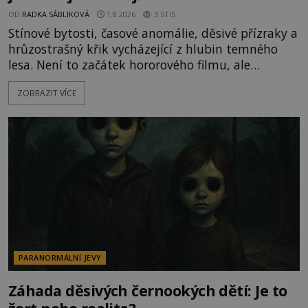
OD
RADKA SÁBLIKOVÁ
1.8.2026
3.5TIS
Stínové bytosti, časové anomálie, děsivé přízraky a
hrůzostrašný křik vycházející z hlubin temného
lesa. Není to začátek hororového filmu, ale
události, které popisují návštěvníci lesů, které jsou
ZOBRAZIT VÍCE
označovány jako nejděsivější na světě. Lidé bydlící
v jejich blízkosti se jim i za bílého dne obloukem
vyhýbají! Už jste o těchto lesích slyšeli? A odvážili
byste se je navštívit? [gallery ids="17
PARANORMÁLNÍ JEVY
Záhada děsivých černookých dětí: Je to