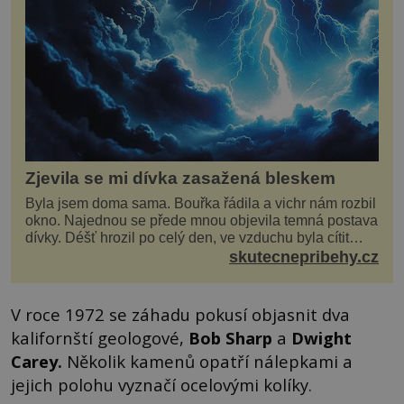
Zjevila se mi dívka zasažená bleskem
Byla jsem doma sama. Bouřka řádila a vichr nám rozbil
okno. Najednou se přede mnou objevila temná postava
dívky. Déšť hrozil po celý den, ve vzduchu byla cítit
bouřka. Do topolů před domem se opřel ví...
skutecnepribehy.cz
V roce 1972 se záhadu pokusí objasnit dva
kalifornští geologové,
Bob Sharp
a
Dwight
Carey
.
Několik kamenů opatří nálepkami a
jejich polohu vyznačí ocelovými kolíky.