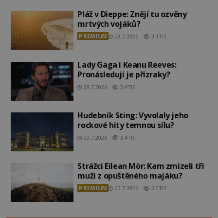
Pláž v Dieppe: Znějí tu ozvěny
mrtvých vojáků?
PREMIUM
28.7.2026
3.1TIS
Lady Gaga i Keanu Reeves:
Pronásledují je přízraky?
28.7.2026
3.4TIS
Hudebník Sting: Vyvolaly jeho
rockové hity temnou sílu?
23.7.2026
3.4TIS
Strážci Eilean Mòr: Kam zmizeli tři
muži z opuštěného majáku?
PREMIUM
22.7.2026
3.0TIS