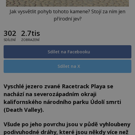
Jak vysvětlit pohyb tohoto kamene? Stojí za ním jen
přírodní jev?
302
2.7tis
SDÍLENÍ
ZOBRAZENÍ
Sdílet na Facebooku
Sdílet na X
Vyschlé jezero zvané Racetrack Playa se
nachází na severozápadním okraji
kalifornského národního parku Údolí smrti
(Death Valley).
Všude po jeho povrchu jsou v půdě vyhloubeny
podivuhodné dráhy, které jsou někdy více než