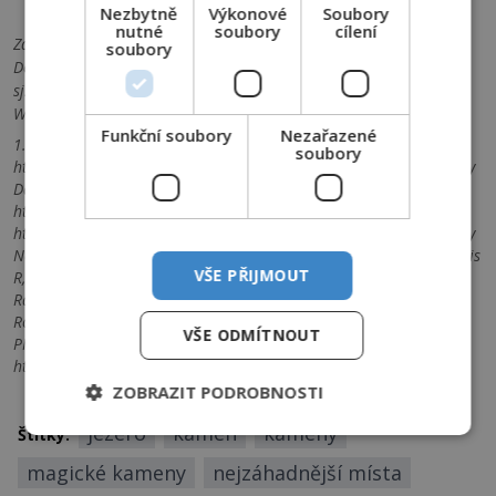
Nezbytně
Výkonové
Soubory
nutné
soubory
cílení
Zdroje informací:
Norris et al. - Sliding Rocks on Racetrack Playa,
soubory
Death Valley National Park: First Observation of Rocks in Motion,
sjsu.edu - Sliding rocks on the Racetrack Playa, Death Valley,
Wikipedia - Sailing stones
Funkční soubory
Nezařazené
1. By Lgcharlot - Own work, CC BY-SA 4.0,
soubory
https://commons.wikimedia.org/w/index.php?curid=8514260 2. By
Dan Duriscoe, for the en:U.S. National Park Service. -
http://antwrp.gsfc.nasa.gov/apod/ap070508.html, Public Domain,
https://commons.wikimedia.org/w/index.php?curid=2296361 3. By
Norris R, Norris J, Lorenz R, Ray J, Jackson B - Image file from Norris
VŠE PŘIJMOUT
R, Norris J, Lorenz R, Ray J, Jackson B (2014). "Sliding Rocks on
Racetrack Playa, Death Valley National Park: First Observation of
Rocks in Motion". PLOS ONE. DOI:10.1371/journal.pone.0105948.
VŠE ODMÍTNOUT
PMID 25162535. PMC: 4146553., CC BY 4.0,
https://commons.wikimedia.org/w/index.php?curid=35128076
ZOBRAZIT PODROBNOSTI
jezero
kámen
kameny
Štítky:
magické kameny
nejzáhadnější místa