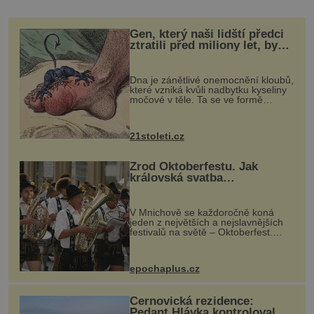
Gen, který naši lidští předci
ztratili před miliony let, by
mohl pomoci s léčbou
„nemoci králů“
Dna je zánětlivé onemocnění kloubů,
které vzniká kvůli nadbytku kyseliny
močové v těle. Ta se ve formě
krystalků ukládá v blízkosti kloubů,
nejčastěji přitom postihuje palce na
nohou, a způsobuje bole...
21stoleti.cz
Zrod Oktoberfestu. Jak
královská svatba
odstartovala největší pivní
festival světa
V Mnichově se každoročně koná
jeden z největších a nejslavnějších
festivalů na světě – Oktoberfest.
Každý rok přiláká miliony
návštěvníků, kteří si vychutnávají
pivo, tradiční jídlo a bavorskou
epochaplus.cz
kultur...
Černovická rezidence:
Pedant Hlávka kontroloval