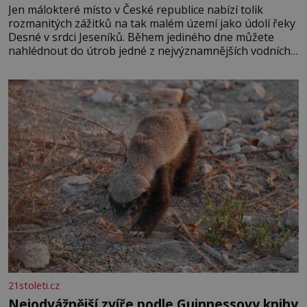
Jen málokteré místo v České republice nabízí tolik
rozmanitých zážitků na tak malém území jako údolí řeky
Desné v srdci Jeseníků. Během jediného dne můžete
nahlédnout do útrob jedné z nejvýznamnějších vodních
elektráren v Evropě, vydat se na horské hřebeny, projet
se na koloběžce a den zakončit poznáváním památek ve
Velkých Losinách nebo v termálním
21stoleti.cz
Nejodvážnější zvíře podle Guinnessovy knihy