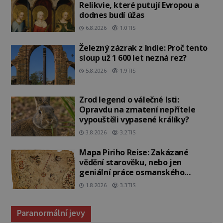
Relikvie, které putují Evropou a
dodnes budí úžas
6.8.2026
1.0TIS
Železný zázrak z Indie: Proč tento
sloup už 1 600 let nezná rez?
5.8.2026
1.9TIS
Zrod legend o válečné lsti:
Opravdu na zmatení nepřítele
vypouštěli vypasené králíky?
3.8.2026
3.2TIS
Mapa Piriho Reise: Zakázané
vědění starověku, nebo jen
geniální práce osmanského
admirála?
1.8.2026
3.3TIS
Paranormální jevy