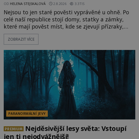
OD
HELENA STEJSKALOVÁ
2.8.2026
3.3TIS
Nejsou to jen staré pověsti vyprávěné u ohně. Po
celé naší republice stojí domy, statky a zámky,
které mají pověst míst, kde se zjevují přízraky,
ozývají nevysvětlitelné zvuky nebo se dějí podivné
ZOBRAZIT VÍCE
jevy. Zatímco historici většinou hledají racionální
vysvětlení, záhadologové upozorňují, že některé
lokality vykazují nápadně podobná svědectví po
celé generace. A právě tato opakující se svědectví
ud
PARANORMÁLNÍ JEVY
Nejděsivější lesy světa: Vstoupí
PREMIUM
jen ti nejodvážnější!