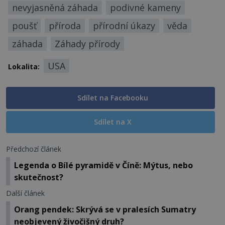
nevyjasněná záhada
podivné kameny
poušť
příroda
přírodní úkazy
věda
záhada
Záhady přírody
USA
Lokalita:
Sdílet na Facebooku
Sdílet na X
Předchozí článek
Legenda o Bílé pyramidě v Číně: Mýtus, nebo
skutečnost?
Další článek
Orang pendek: Skrývá se v pralesích Sumatry
neobjevený živočišný druh?