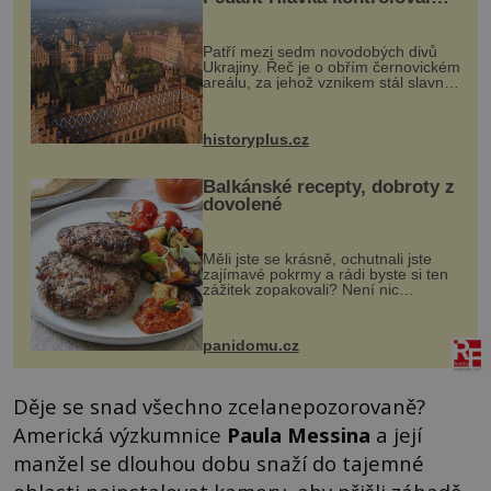
každou cihlu
Patří mezi sedm novodobých divů
Ukrajiny. Řeč je o obřím černovickém
areálu, za jehož vznikem stál slavný
český architekt Josef Hlávka. Ten si
na něm dal mimořádně záležet. Jeho
stavební plány by při ...
historyplus.cz
Balkánské recepty, dobroty z
dovolené
Měli jste se krásně, ochutnali jste
zajímavé pokrmy a rádi byste si ten
zážitek zopakovali? Není nic
snazšího. Pljeskavica (10 porcí)
Možná jste ji ochutnali na dovolené v
bývalé Jugoslávii, lze ji vi...
panidomu.cz
Děje se snad všechno zcelanepozorovaně?
Americká výzkumnice
Paula Messina
a její
manžel se dlouhou dobu snaží do tajemné