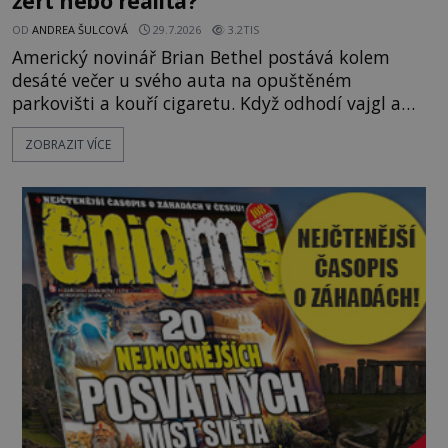
žert nebo realita?
OD
ANDREA ŠULCOVÁ
29.7.2026
3.2TIS
Americký novinář Brian Bethel postává kolem
desáté večer u svého auta na opuštěném
parkovišti a kouří cigaretu. Když odhodí vajgl a
chystá se nastoupit do auta, přijdou k němu dva
ZOBRAZIT VÍCE
mladí chlapci, kterým může být okolo 14 let.
„Pane, byl byste tak laskav a svezl nás domů? Je to
pouhých několik minut od tohoto parkoviště,“
zeptá se suverénně jeden z nich. P