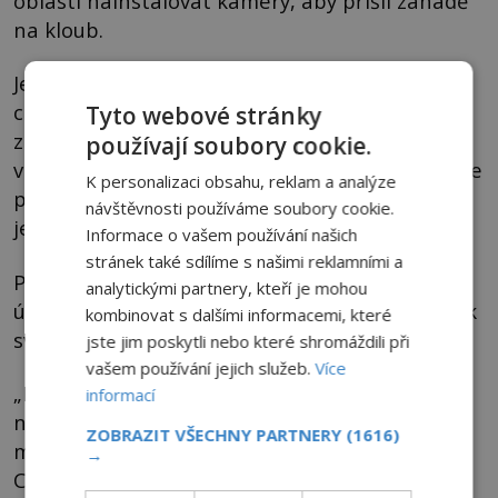
oblasti nainstalovat kamery, aby přišli záhadě
na kloub.
Jenže vzhledem k tomu, že je Racetrack Playa
chráněným územím, není jim tento „vnější
Tyto webové stránky
zásah“ oficiálními úřady povolen. Současný
používají soubory cookie.
vědec
Richard Norris
z univerzity v San Diegu je
K personalizaci obsahu, reklam a analýze
přesvědčen, žeposuny kamenů lze vysvětlit
návštěvnosti používáme soubory cookie.
ještě jinak.
Informace o vašem používání našich
stránek také sdílíme s našimi reklamními a
Podle něj za vším stojí plovoucí led, tvořící se v
analytickými partnery, kteří je mohou
údolí při silných deštích a mrazech. Ani on však
kombinovat s dalšími informacemi, které
svou hypotézu nikdy jednoznačně neprokáže.
jste jim poskytli nebo které shromáždili při
vašem používání jejich služeb.
Více
„Existuje mnoho různých teorií, ale nikdo neví
informací
nic jistě, protože nikdo nic neviděl,“ shrnuje
ZOBRAZIT VŠECHNY PARTNERY
(1616)
mluvčí národního parku Údolí smrti Cheryl
→
Chipman.