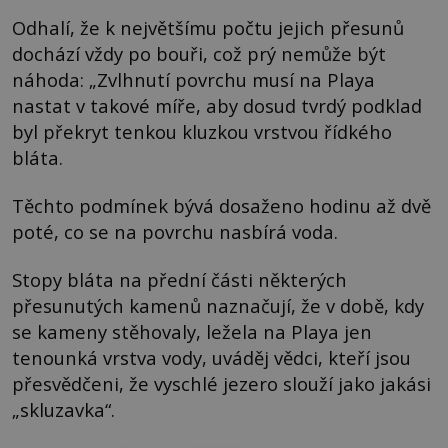
Odhalí, že k největšímu počtu jejich přesunů
dochází vždy po bouři, což prý nemůže být
náhoda: „Zvlhnutí povrchu musí na Playa
nastat v takové míře, aby dosud tvrdý podklad
byl překryt tenkou kluzkou vrstvou řídkého
bláta.
Těchto podmínek bývá dosaženo hodinu až dvě
poté, co se na povrchu nasbírá voda.
Stopy bláta na přední části některých
přesunutých kamenů naznačují, že v době, kdy
se kameny stěhovaly, ležela na Playa jen
tenounká vrstva vody, uváděj vědci, kteří jsou
přesvědčeni, že vyschlé jezero slouží jako jakási
„skluzavka“.