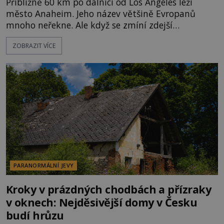
Přibližně 60 km po dálnici od Los Angeles leží
město Anaheim. Jeho název většině Evropanů
mnoho neřekne. Ale když se zmíní zdejší
Disneyland, je hned jasno. Zábavní park vyroste na
ZOBRAZIT VÍCE
poklidném místě bývalého sadu pomerančovníků.
Klid tu teď rozhodně nepanuje, park navštíví
kolem 17 000 000 zábavychtivých lidí ročně. A ač je
velká snaha to utajit, někteří z
PARANORMÁLNÍ JEVY
Kroky v prázdných chodbách a přízraky
v oknech: Nejděsivější domy v Česku
budí hrůzu