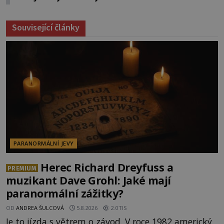
Související články
PARANORMÁLNÍ JEVY
Herec Richard Dreyfuss a
PREMIUM
muzikant Dave Grohl: Jaké mají
paranormální zážitky?
OD
ANDREA ŠULCOVÁ
5.8.2026
2.0TIS
Je to jízda s větrem o závod. V roce 1982 americký