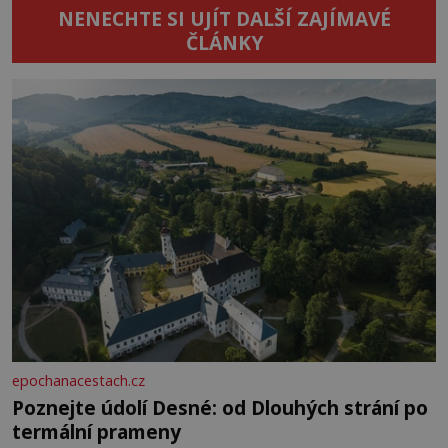
NENECHTE SI UJÍT DALŠÍ ZAJÍMAVÉ
ČLÁNKY
epochanacestach.cz
Poznejte údolí Desné: od Dlouhých strání po
termální prameny