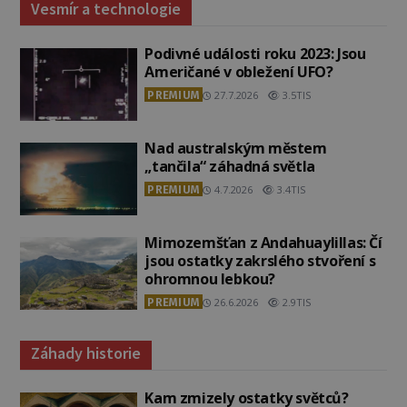
Vesmír a technologie
Podivné události roku 2023: Jsou
Američané v obležení UFO?
PREMIUM
27.7.2026
3.5TIS
Nad australským městem
„tančila“ záhadná světla
PREMIUM
4.7.2026
3.4TIS
Mimozemšťan z Andahuaylillas: Čí
jsou ostatky zakrslého stvoření s
ohromnou lebkou?
PREMIUM
26.6.2026
2.9TIS
Záhady historie
Kam zmizely ostatky světců?