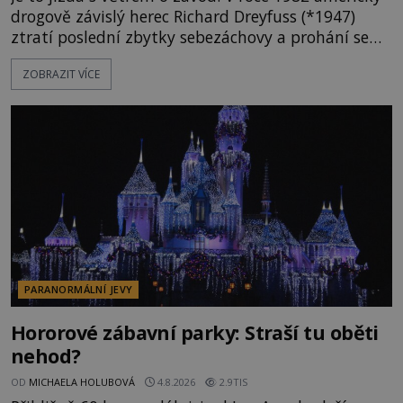
drogově závislý herec Richard Dreyfuss (*1947)
ztratí poslední zbytky sebezáchovy a prohání se
po silnicích ve svém mercedesu jako utržený ze
ZOBRAZIT VÍCE
řetězu. Vše vyvrcholí katastrofou, když to Dreyfuss
napálí v plné rychlosti do stromu! Policie ve vraku
následně nalezne schovaný kokain. Tímto
momentem se slavnému
PARANORMÁLNÍ JEVY
Hororové zábavní parky: Straší tu oběti
nehod?
OD
MICHAELA HOLUBOVÁ
4.8.2026
2.9TIS