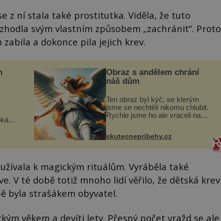
 z ní stala také prostitutka. Viděla, že tuto
 rozhodla svým vlastním způsobem „zachránit“. Proto
 zabila a dokonce pila jejich krev.
n
Obraz s andělem chrání
náš dům
Ten obraz byl kýč, se kterým
jsme se nechtěli nikomu chlubit.
Rychle jsme ho ale vraceli na
oká
jeho místo. S manželem Vaškem
však
jsme si pořídili chaloupku, takový
skutecnepribehy.cz
domek na severu Čech, kde
í
jsme si naplánova...
nému
oužívala k magickým rituálům. Vyráběla také
e. V té době totiž mnoho lidí věřilo, že dětská krev
ě byla strašákem obyvatel.
ckým věkem a devíti lety. Přesný počet vražd se ale