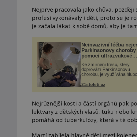
Nejprve pracovala jako chůva, později se
profesi vykonávaly i děti, proto se je
je začala lákat k sobě domů, aby je tam
Neinvazivní léčba neje
Parkinsonovy choroby
pomocí ultrazvukové
„helmy“
Ke zmírnění třesu, který
doprovází Parkinsonovu
chorobu, je využívána hlub
mozková stimulace, která 
vyžaduje vysoce invazivní
21stoleti.cz
zákrok. Ultrazvuk zase nen
vhodný k dostatečně přes
zacílení ...
Nejrůznější kosti a částí orgánů pak p
lektvary z dětských vlasů, tuku nebo krv
pomáhá od tuberkulózy, která v té dob
Martí zabíjela hlavně děti mezi kojene