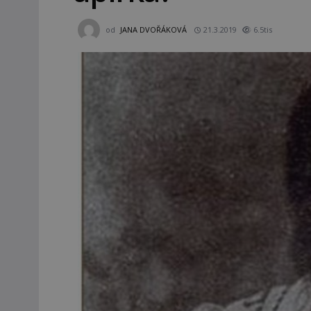
od
JANA DVOŘÁKOVÁ
21.3.2019
6.5tis