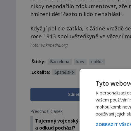
nikdy nepodařilo zdokumentovat, zřejmě 
zmizení dětí často nikdo nenahlásil.
Když jí policie zatkla, k žádné vraždě s
roce 1913 spoluvězeňkyně ve vězení mu
Foto: Wikimedia.org
Štítky:
Barcelona
krev
upírka
Lokalita:
Španělsko
Tyto webové
K personalizaci o
Sdílet na Facebooku
vašem používání na
mohou kombinovat 
Předchozí článek
používání jejich s
Tajemný vojenský signál UVB-76: Co zn
ZOBRAZIT VŠE
a odkud pochází?