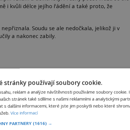
i kvůli délce jejího řádění a také proto, že
e nepřiznala. Soudu se ale nedočkala, jelikož ji v
čily a nakonec zabily.
 stránky používají soubory cookie.
bsahu, reklam a analýze návštěvnosti používáme soubory cookie. 
Sdílet na X
šich stránek také sdílíme s našimi reklamními a analytickými partn
s dalšími informacemi, které jste jim poskytli nebo které shromá
Další článek
lužeb.
Více informací
amená
Křeslo smrti z vily Baleroy: Pronásleduje ho
CHNY PARTNERY
(1616) →
temná kletba?