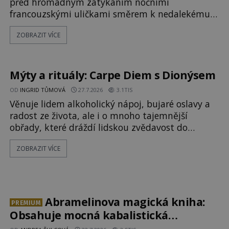
před hromadným zatýkáním nočními
francouzskými uličkami směrem k nedalekému
přístavu. Jeden z nich má přes ramena ranec s
ZOBRAZIT VÍCE
tajemným obsahem. Kapitán lodi už na ně čeká.
„Dejte to do podpalubí a připravte se. Za chvíli
vyplouváme,“ sdělí jim. „Kam máme namířeno,
kapitáne?“ zeptá se ho jeden z templářů. „Do Sk
Mýty a rituály: Carpe Diem s Dionýsem
OD
INGRID TŮMOVÁ
27.7.2026
3.1TIS
Věnuje lidem alkoholický nápoj, bujaré oslavy a
radost ze života, ale i o mnoho tajemnější
obřady, které dráždí lidskou zvědavost do
dnešních dní. Co doopravdy představuje bůh,
ZOBRAZIT VÍCE
jemuž Římané říkají Bakchus? Mytologický příběh
řeckého boha Dionýsa není zrovna idylická
pohádka. Bůh Zeus jej zplodí se svou milenkou
Semelou, což Diova žena Héra nemůže nechat b
Abramelinova magická kniha:
PREMIUM
Obsahuje mocná kabalistická
zaříkávadla?