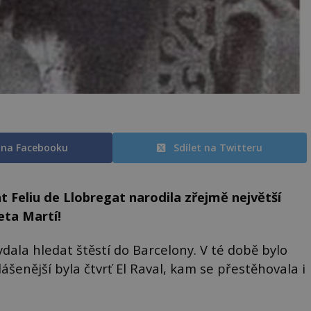
t na Facebooku
Sdílet na Twitteru
t Feliu de Llobregat narodila zřejmě největší
eta Martí!
ydala hledat štěstí do Barcelony. V té době bylo
šenější byla čtvrť El Raval, kam se přestěhovala i