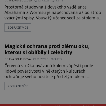
OD
ANDREA ŠULCOVÁ
22.7.2026
3.5TIS
Prostorná studovna židovského vzdělance
Abrahama z Wormsu je napěchovaná až po strop
vzácnými spisy. Vousatý učenec sedí za stolem a
před sebou má rozložený jeden z nejzáhadnějších
ZOBRAZIT VÍCE
magických textů. Jde o Abramelinův grimoár,
který sám sepsal. Skutečně do něj zaznamenal
mocná kouzla, jak si někteří myslí, nebo jde o
pouhou pověru? Už šest měsíců pobývá
Magická ochrana proti zlému oku,
kterou si oblíbily i celebrity
OD
EVA SOUKUPOVÁ
20.7.2026
3.1TIS
Červená stužka uvázaná kolem zápěstí podle
lidové pověrčivosti v některých kulturách
ochraňuje svého nositele před zlým okem,
kletbou, která může přivodit neštěstí či nemoc. S
ZOBRAZIT VÍCE
tímto nenápadným symbolem magické ochrany
lze občas spatřit i různé celebrity včetně
Madonny nebo Leonarda DiCapria. Na Blízkém
východě a v židovských komunitách po celém