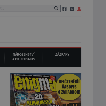
em, při němž umírá i těhotná herečka Sharon Tate.
9. srpna 19
NÁBOŽENSTVÍ
ZÁZRAKY
A OKULTISMUS