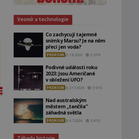
Vesmír a technologie
Co zachycují tajemné
snímky Marsu? Je na něm
přeci jen voda?
PREMIUM
7.8.2026
2.5TIS
Podivné události roku
2023: Jsou Američané
v obležení UFO?
PREMIUM
27.7.2026
3.5TIS
Nad australským
městem „tančila“
záhadná světla
PREMIUM
4.7.2026
3.4TIS
Záhady historie