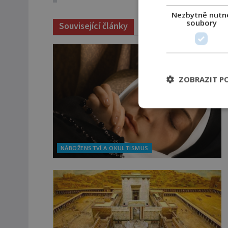
Nezbytně nutn
soubory
Související články
ZOBRAZIT P
NÁBOŽENSTVÍ A OKULTISMUS