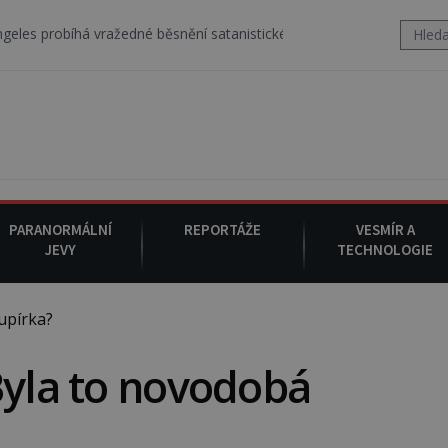
 vražedné běsnění satanistického gangu vedeného Charlesem Manson
PARANORMÁLNÍ
REPORTÁŽE
VESMÍR A
JEVY
TECHNOLOGIE
upírka?
Byla to novodobá