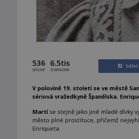
536
6.5tis
Sdíle
SDÍLENÍ
ZOBRAZENÍ
V polovině 19. století se ve městě San
sériová vražedkyně Španělska. Enriqu
Martí
se stejně jako jiné mladé dívky v
město plné prostituce, přičemž nejvyhlá
Enriqueta.