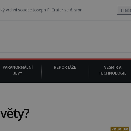
 Joseph F. Crater se 6. srpna 1930 navečeří ve své oblíbené restauraci
PARANORMÁLNÍ
REPORTÁŽE
VESMÍR A
JEVY
TECHNOLOGIE
světy?
PREMIUM