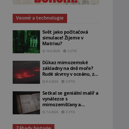
Vesmír a technologie
Svět jako počítačová
simulace! Žijeme v
Matrixu?
16.6.2026
3.2TIS
Důkaz mimozemské
základny na dně moře?
Rudé skvrny v oceánu, ze
kterých srší blesky!
8.6.2026
3.0TIS
Setkal se geniální malíř a
vynálezce s
mimozemšťany a
vstoupil do jiné dimenze?
7.6.2026
3.3TIS
Záhady historie