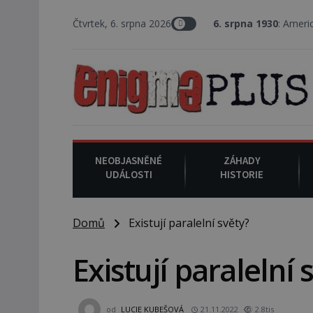
Čtvrtek, 6. srpna 2026
6. srpna 1930
: Americký vrchní soudce
NEOBJASNĚNÉ
ZÁHADY
UDÁLOSTI
HISTORIE
Domů
Existují paralelní světy?
Existují paralelní 
od
LUCIE KUBEŠOVÁ
21.11.2022
2.8tis