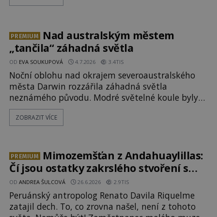
nové armádní výzkumné technologie? Nebo snad
byly mimozemského původu? Dne 4. února roku
2023 vydává
Nad australským městem
PREMIUM
„tančila“ záhadná světla
OD
EVA SOUKUPOVÁ
4.7.2026
3.4TIS
Noční oblohu nad okrajem severoaustralského
města Darwin rozzářila záhadná světla
neznámého původu. Modré světelné koule byly
viditelné nejméně dvacet minut, během nichž se
ZOBRAZIT VÍCE
opakovaně objevovaly a zase mizely. Svědek,
který úkaz zachytil na mobilní telefon, se
domnívá, že mohlo jít o návštěvu ze světa duchů.
Záhadný záznam okamžitě rozpoutal deb
Mimozemšťan z Andahuaylillas:
PREMIUM
Čí jsou ostatky zakrslého stvoření s
ohromnou lebkou?
OD
ANDREA ŠULCOVÁ
26.6.2026
2.9TIS
Peruánský antropolog Renato Davila Riquelme
zatajil dech. To, co zrovna našel, není z tohoto