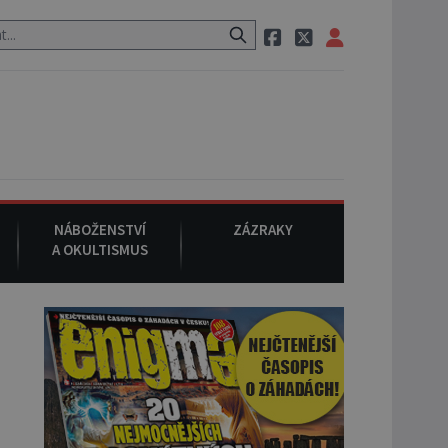
, pak si na ulici zavolá taxi, nasedne do něj a už ho nikdy nikdo nesp
NÁBOŽENSTVÍ
ZÁZRAKY
A OKULTISMUS