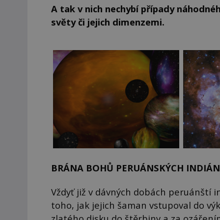
A tak v nich nechybí případy náhodné
světy či jejich dimenzemi.
BRÁNA BOHŮ PERUÁNSKÝCH INDIÁ
Vždyť již v dávných dobách peruánští ind
toho, jak jejich šaman vstupoval do vý
zlatého disku do štěrbiny a za ozářen