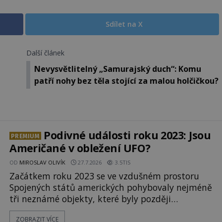
Sdílet na X
Další článek
Nevysvětlitelný „Samurajský duch“: Komu
patří nohy bez těla stojící za malou holčičkou?
Podivné události roku 2023: Jsou
PREMIUM
Američané v obležení UFO?
OD
MIROSLAV OLIVÍK
27.7.2026
3.5TIS
Začátkem roku 2023 se ve vzdušném prostoru
Spojených států amerických pohybovaly nejméně
tři neznámé objekty, které byly později
sestřeleny. Do dnešních dnů nebyly trosky těchto
ZOBRAZIT VÍCE
létajících těles objeveny. Je možné, že šlo o nějaké