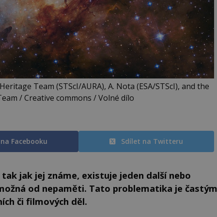
eritage Team (STScI/AURA), A. Nota (ESA/STScI), and the
Team / Creative commons / Volné dílo
t na Facebooku
Sdílet na Twitteru
ak jak jej známe, existuje jeden další nebo
jí možná od nepaměti. Tato problematika je častý
ch či filmových děl.