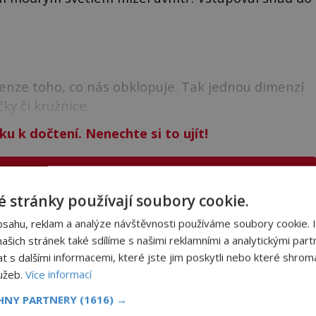
enze toho, co nás obklopuje. Tak jednou dimenzí
ky či kružnice.
ku k dočtení. Nenechte si to ujít!
NIGMAPLUS PREMIUM?
 stránky používají soubory cookie.
bsahu, reklam a analýze návštěvnosti používáme soubory cookie. 
 se naším
Premium
čtenářem a
odemkněte
si tento
šich stránek také sdílíme s našimi reklamními a analytickými partn
i
tisíce
dalších
skvělých článků
.
s dalšími informacemi, které jste jim poskytli nebo které shromá
 od nás obdržíte i celou řadu
hodnotných bonusů
!
lužeb.
Více informací
CHNY PARTNERY
(1616) →