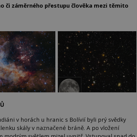
ho či záměrného přestupu člověka mezi těmito
NŮ
iáni v horách u hranic s Bolívií byli prý svědky
klenku skály v naznačené bráně. A po vložení
ím modrým světlem mizel uvnitř. Vstupoval snad do