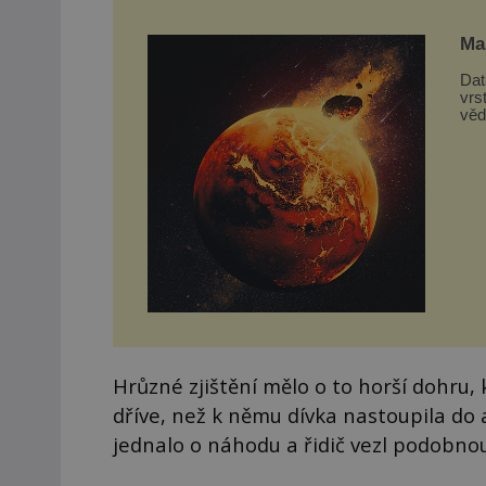
Mar
Dat
vrs
věd
z d
Hrůzné zjištění mělo o to horší dohru,
dříve, než k němu dívka nastoupila do a
jednalo o náhodu a řidič vezl podobno