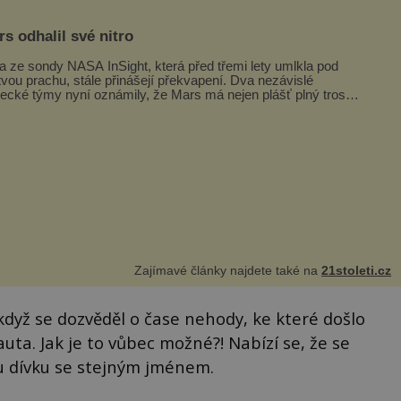
s odhalil své nitro
a ze sondy NASA InSight, která před třemi lety umlkla pod
tvou prachu, stále přinášejí překvapení. Dva nezávislé
ecké týmy nyní oznámily, že Mars má nejen plášť plný trosek
ávných impaktů,...
Zajímavé články najdete také na
21stoleti.cz
 když se dozvěděl o čase nehody, ke které došlo
uta. Jak je to vůbec možné?! Nabízí se, že se
u dívku se stejným jménem.