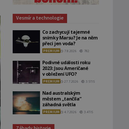
Vesmír a technologie
Co zachycují tajemné
snímky Marsu? Je na něm
přeci jen voda?
PREMIUM
7.8.2026
782
Podivné události roku
2023: Jsou Američané
v obležení UFO?
PREMIUM
27.7.2026
3.5TIS
Nad australským
městem „tančila“
záhadná světla
PREMIUM
4.7.2026
3.4TIS
Záhady historie