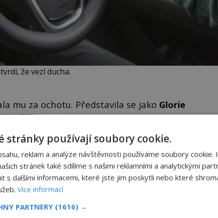
 tvrdí, že vezl ducha.
ala mu za ochotu. Představila se jako
Glorie
a o řadě věcí.
 stránky používají soubory cookie.
n
Obraz s andělem chrání
bsahu, reklam a analýze návštěvnosti používáme soubory cookie. 
náš dům
šich stránek také sdílíme s našimi reklamními a analytickými partn
Ten obraz byl kýč, se kterým
s dalšími informacemi, které jste jim poskytli nebo které shromá
jsme se nechtěli nikomu chlubit.
lužeb.
Více informací
Rychle jsme ho ale vraceli na
oká
jeho místo. S manželem Vaškem
však
jsme si pořídili chaloupku, takový
CHNY PARTNERY
(1616) →
skutecnepribehy.cz
domek na severu Čech, kde
í