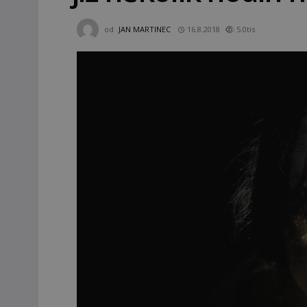
od
JAN MARTINEC
16.8.2018
5.0tis