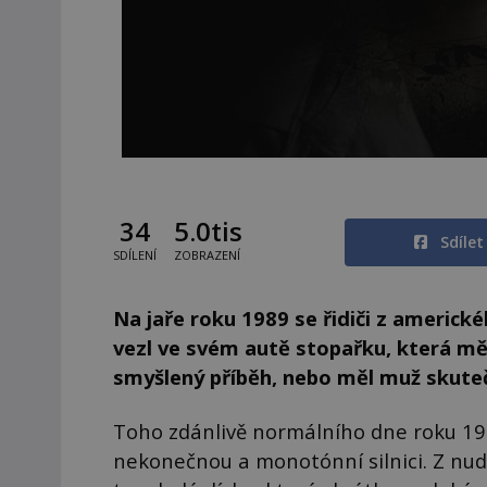
34
5.0tis
Sdíle
SDÍLENÍ
ZOBRAZENÍ
Na jaře roku 1989 se řidiči z americk
vezl ve svém autě stopařku, která měl
smyšlený příběh, nebo měl muž skute
Toho zdánlivě normálního dne roku 198
nekonečnou a monotónní silnici. Z nudy