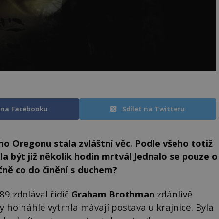
t na Facebooku
Sdílet na Twitteru
ého Oregonu stala zvláštní věc. Podle všeho totiž
a být již několik hodin mrtvá! Jednalo se pouze o
čně co do činění s duchem?
9 zdolával řidič
Graham Brothman
zdánlivě
 ho náhle vytrhla mávají postava u krajnice. Byla