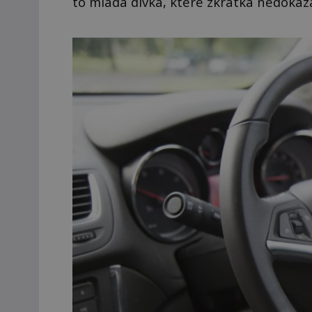
to mladá dívka, které zkrátka nedokáz