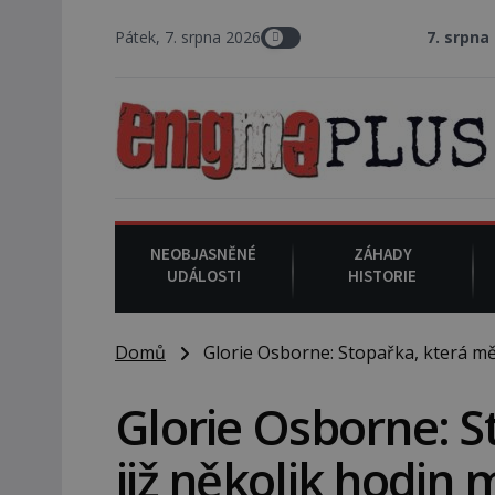
Pátek, 7. srpna 2026
7. srpna 1994
: Na am
NEOBJASNĚNÉ
ZÁHADY
UDÁLOSTI
HISTORIE
Domů
Glorie Osborne: Stopařka, která měla
Glorie Osborne: S
již několik hodin 