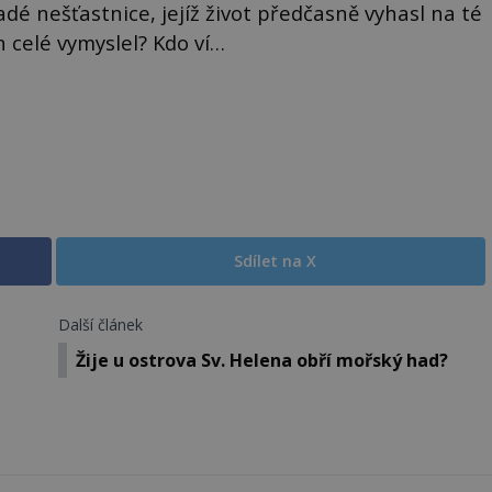
é nešťastnice, jejíž život předčasně vyhasl na té
 celé vymyslel? Kdo ví…
Sdílet na X
Další článek
Žije u ostrova Sv. Helena obří mořský had?