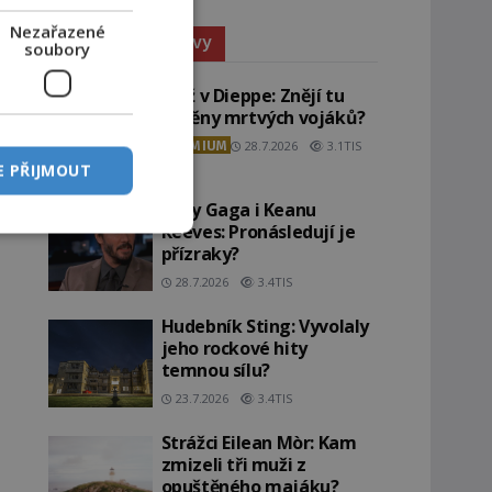
Nezařazené
Paranormální jevy
soubory
Pláž v Dieppe: Znějí tu
ozvěny mrtvých vojáků?
PREMIUM
28.7.2026
3.1TIS
E PŘIJMOUT
Lady Gaga i Keanu
Reeves: Pronásledují je
přízraky?
28.7.2026
3.4TIS
Hudebník Sting: Vyvolaly
jeho rockové hity
temnou sílu?
23.7.2026
3.4TIS
Strážci Eilean Mòr: Kam
zmizeli tři muži z
opuštěného majáku?