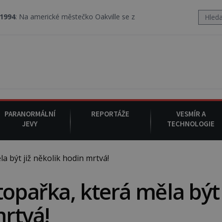
erické městečko Oakville se z nebe snáší podivná rosolovitá látk
PARANORMÁLNÍ
REPORTÁŽE
VESMÍR A
JEVY
TECHNOLOGIE
 být již několik hodin mrtvá!
topařka, která měla být
mrtvá!