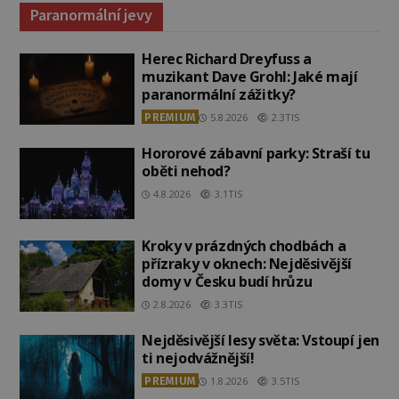
Paranormální jevy
Herec Richard Dreyfuss a
muzikant Dave Grohl: Jaké mají
paranormální zážitky?
PREMIUM
5.8.2026
2.3TIS
Hororové zábavní parky: Straší tu
oběti nehod?
4.8.2026
3.1TIS
Kroky v prázdných chodbách a
přízraky v oknech: Nejděsivější
domy v Česku budí hrůzu
2.8.2026
3.3TIS
Nejděsivější lesy světa: Vstoupí jen
ti nejodvážnější!
PREMIUM
1.8.2026
3.5TIS