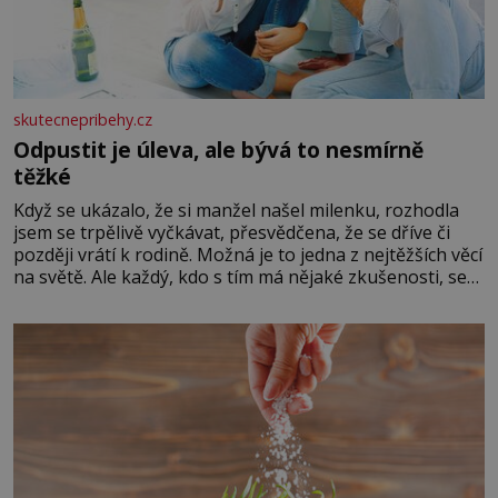
skutecnepribehy.cz
Odpustit je úleva, ale bývá to nesmírně
těžké
Když se ukázalo, že si manžel našel milenku, rozhodla
jsem se trpělivě vyčkávat, přesvědčena, že se dříve či
později vrátí k rodině. Možná je to jedna z nejtěžších věcí
na světě. Ale každý, kdo s tím má nějaké zkušenosti, se
zapřísahá, že pokud odpustíte, znatelně se vám uleví.
Když se ke mně doneslo, že si manžel pořídil milenku,