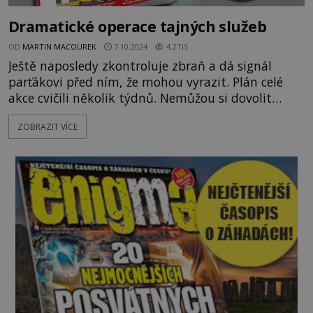
Dramatické operace tajných služeb
OD
MARTIN MACOUREK
7.10.2024
4.2TIS
Ještě naposledy zkontroluje zbraň a dá signál
parťákovi před ním, že mohou vyrazit. Plán celé
akce cvičili několik týdnů. Nemůžou si dovolit
sebemenší chybičku, jinak vše přijde vniveč. A
ZOBRAZIT VÍCE
hlavně, pověst jejich tajné služby se otřese v
základech. S letošním posledním vydáním EPOCHY
Speciál zažijete pořádně horké chvilky. Na paškál
jsme si totiž vzali operace tajných služeb, kde není
o drama, akc