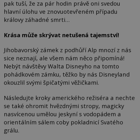
pak tuší, že za pár hodin právě oni svedou
hlavní úlohu ve znovuotevřeném případu
královy záhadné smrti…
Krása může skrývat netušená tajemství!
Jihobavorský zámek z podhůří Alp mnozí z nás
sice neznají, ale všem nám něco připomíná!
Nebýt návštěvy Walta Disneyho na tomto
pohádkovém zámku, těžko by nás Disneyland
okouzlil svými špičatými věžičkami.
Následujte kroky amerického režiséra a nechte
se také ohromit hvězdnými stropy, magicky
nasvícenou umělou jeskyní s vodopádem a
orientálním sálem coby pokladnicí Svatého
grálu.