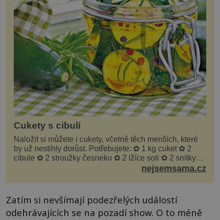
Cukety s cibulí
Naložit si můžete i cukety, včetně těch menších, které
by už nestihly dorůst. Potřebujete: ✿ 1 kg cuket ✿ 2
cibule ✿ 2 stroužky česneku ✿ 2 lžíce soli ✿ 2 snítky
kopru ✿ hrst petrželky Nálev: ✿ 400 m...
nejsemsama.cz
Zatím si nevšímají podezřelých událostí
odehrávajících se na pozadí show. O to méně