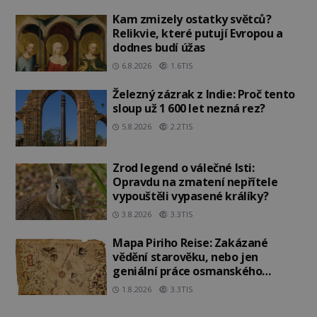
Kam zmizely ostatky světců?
Relikvie, které putují Evropou a
dodnes budí úžas
6.8.2026
1.6TIS
Železný zázrak z Indie: Proč tento
sloup už 1 600 let nezná rez?
5.8.2026
2.2TIS
Zrod legend o válečné lsti:
Opravdu na zmatení nepřítele
vypouštěli vypasené králíky?
3.8.2026
3.3TIS
Mapa Piriho Reise: Zakázané
vědění starověku, nebo jen
geniální práce osmanského
admirála?
1.8.2026
3.3TIS