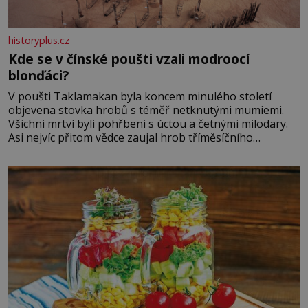
historyplus.cz
Kde se v čínské poušti vzali modroocí
blonďáci?
V poušti Taklamakan byla koncem minulého století
objevena stovka hrobů s téměř netknutými mumiemi.
Všichni mrtví byli pohřbeni s úctou a četnými milodary.
Asi nejvíc přitom vědce zaujal hrob tříměsíčního
chlapečka s modrou filcovou čapkou, z níž se draly
blonďaté vlásky. Fakt, že jsou těla dávných lidí nesmírně
dobře zachovalá, přičítají odborníci zdejším klimatickým
podmínkám. Sucho, prosolené písky a extrémně