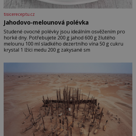
tisicereceptu.cz
Jahodovo-melounová polévka
Studené ovocné polévky jsou ideálním osvěžením pro
horké dny. Potřebujete 200 g jahod 600 g žlutého
melounu 100 ml sladkého dezertního vína 50 g cukru
krystal 1 lžíci medu 200 g zakysané sm