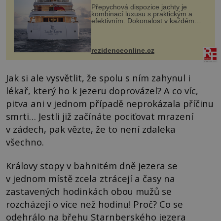
Přepychová dispozice jachty je
kombinací luxusu s praktickým a
efektivním. Dokonalost v každém
detailu představuje značka Fendi
Casa, kterou byly vybaveny její
paluby. Monacký přístav nabízí
každoročn...
rezidenceonline.cz
Jak si ale vysvětlit, že spolu s ním zahynul i
lékař, který ho k jezeru doprovázel? A co víc,
pitva ani v jednom případě neprokázala příčinu
smrti… Jestli již začínáte pociťovat mrazení
v zádech, pak vězte, že to není zdaleka
všechno.
Královy stopy v bahnitém dně jezera se
v jednom místě zcela ztrácejí a časy na
zastavených hodinkách obou mužů se
rozcházejí o více než hodinu! Proč? Co se
odehrálo na břehu Starnberského jezera