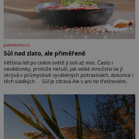
panidomu.cz
Sůl nad zlato, ale přiměřeně
Většina lidí po celém světě jí soli až moc. Často i
nevědomky, protože netuší, jak velké množství se jí
skrývá v průmyslově vyráběných potravinách, dokonce i
těch sladkých. Sůl je zdravá Ale v ani ne třetinovém
množství, než je pro většinu populace běžné. Její
základní složky– sodík a chlór – jsou zásadní pro
správné hospodaření