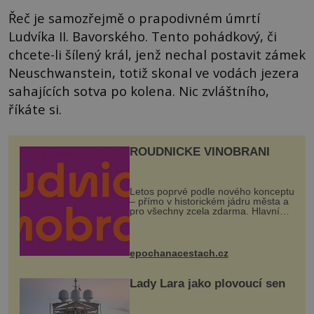
Řeč je samozřejmě o prapodivném úmrtí
Ludvíka II. Bavorského. Tento pohádkový, či
chcete-li šílený král, jenž nechal postavit zámek
Neuschwanstein, totiž skonal ve vodách jezera
sahajících sotva po kolena. Nic zvláštního,
říkáte si.
ROUDNICKÉ VINOBRANÍ
Letos poprvé podle nového konceptu
– přímo v historickém jádru města a
pro všechny zcela zdarma. Hlavní
program se odehraje na Karlově a
Husově náměstí. Návštěvníci se
mohou těšit na víno, burčák, pes...
epochanacestach.cz
Lady Lara jako plovoucí sen