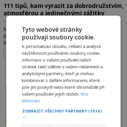
111 tipů, kam vyrazit za dobrodružstvím,
atmosférou a jedinečnými zážitky
OD
MARTIN MACOUREK
26.2.2026
3.4TIS
Malebné ulice, které lákají k toulkám, světla
Tyto webové stránky
podvečerních měst i úžasné ticho hor. Evropa má
používají soubory cookie.
jedinečné kouzlo v každém období. Nové číslo
K personalizaci obsahu, reklam a analýze
Světa na dlani Speciál vás zve na cestu plnou
návštěvnosti používáme soubory cookie.
ZOBRAZIT VÍCE
inspirace, dobrodružství i romantiky. Přinášíme
Informace o vašem používání našich
vám 111 skvělých tipů, kam vyrazit. Objevte krásu
stránek také sdílíme s našimi reklamními a
Evropy v celé její podobě. Města s
analytickými partnery, kteří je mohou
neopakovatelnou atmosférou Vydejte se s námi na
kombinovat s dalšími informacemi, které
prohlídku měst, která patří k
jste jim poskytli nebo které shromáždili při
vašem používání jejich služeb.
Více
informací
ZOBRAZIT VŠECHNY PARTNERY
(1616)
→
ENIGMAPLUS