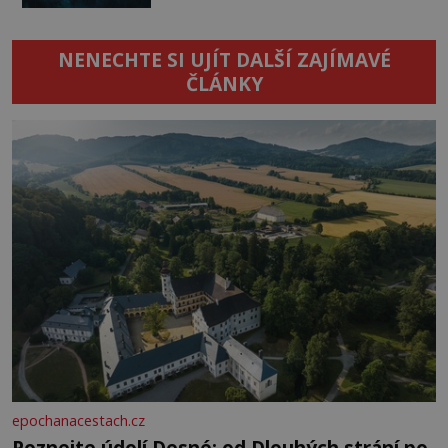
NENECHTE SI UJÍT DALŠÍ ZAJÍMAVÉ
ČLÁNKY
epochanacestach.cz
Poznejte údolí Desné: od Dlouhých strání po