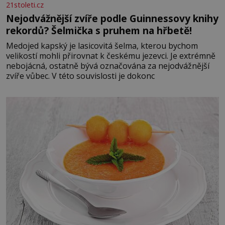
21stoleti.cz
Nejodvážnější zvíře podle Guinnessovy knihy
rekordů? Šelmička s pruhem na hřbetě!
Medojed kapský je lasicovitá šelma, kterou bychom
velikostí mohli přirovnat k českému jezevci. Je extrémně
nebojácná, ostatně bývá označována za nejodvážnější
zvíře vůbec. V této souvislosti je dokonc