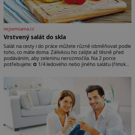
nejsemsama.cz
Vrstvený salát do skla
Salát na cesty i do práce můžete různě obměňovat podle
toho, co máte doma. Zálivkou ho zalijte až těsně před
podáváním, aby zeleninu nerozmočila. Na 2 porce
potřebujete: ✿ 1/4 ledového nebo jiného salátu (římský
salát, polníček…) ✿ 1 malá konzerva kukuřice ✿ ½
okurky ✿ 2 rajčata Zálivka: ✿ 4 lžíce olivového oleje ✿ 1
lžíci citronové šťávy ✿ ½ stroužku