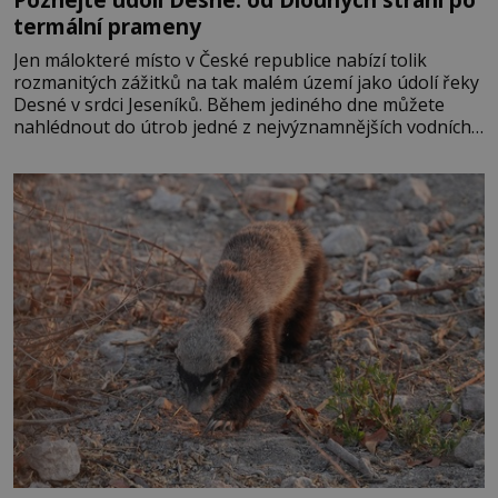
termální prameny
Jen málokteré místo v České republice nabízí tolik
rozmanitých zážitků na tak malém území jako údolí řeky
Desné v srdci Jeseníků. Během jediného dne můžete
nahlédnout do útrob jedné z nejvýznamnějších vodních
elektráren v Evropě, vydat se na horské hřebeny, projet
se na koloběžce a den zakončit poznáváním památek ve
Velkých Losinách nebo v termálním