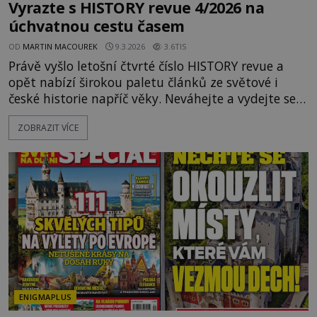
Vyrazte s HISTORY revue 4/2026 na
úchvatnou cestu časem
OD
MARTIN MACOUREK
9.3.2026
3.6TIS
Právě vyšlo letošní čtvrté číslo HISTORY revue a
opět nabízí širokou paletu článků ze světové i
české historie napříč věky. Neváhejte a vydejte se s
námi na úžasnou cestu časem! V hlavním Tématu
ZOBRAZIT VÍCE
čísla vyplouváme se slavným Kryštofem Kolumbem
do Nového světa. Ale pěkně od začátku. Kryštof
Kolumbus musel nejdříve mocné vládce přesvědčit,
že jeho cesta západním směrem do Asie má vůbec
smysl, a to
ENIGMAPLUS