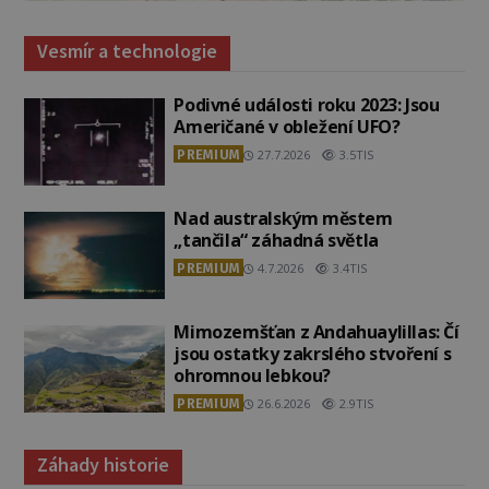
Vesmír a technologie
Podivné události roku 2023: Jsou
Američané v obležení UFO?
PREMIUM
27.7.2026
3.5TIS
Nad australským městem
„tančila“ záhadná světla
PREMIUM
4.7.2026
3.4TIS
Mimozemšťan z Andahuaylillas: Čí
jsou ostatky zakrslého stvoření s
ohromnou lebkou?
PREMIUM
26.6.2026
2.9TIS
Záhady historie