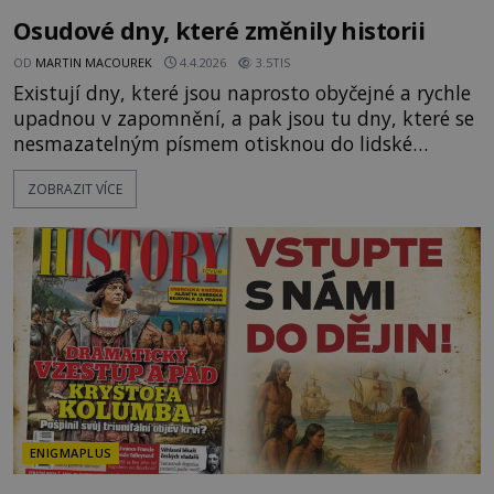
Osudové dny, které změnily historii
OD
MARTIN MACOUREK
4.4.2026
3.5TIS
Existují dny, které jsou naprosto obyčejné a rychle
upadnou v zapomnění, a pak jsou tu dny, které se
nesmazatelným písmem otisknou do lidské
historie, a je jedno, jestli dojde k významnému
ZOBRAZIT VÍCE
objevu nebo děsivé katastrofě. Vezměte si k ruce
kalendář a projděte společně s námi historii
křížem krážem. Je 10. dubna roku 49 př. n. l. a na
břehu říčky Rubikon pronáší Gaius Julius Caesar
svou slavnou vě
ENIGMAPLUS