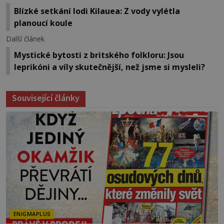
Blízké setkání lodi Kilauea: Z vody vylétla
planoucí koule
Další článek
Mystické bytosti z britského folkloru: Jsou
leprikóni a víly skutečnější, než jsme si mysleli?
Související články
ENIGMAPLUS