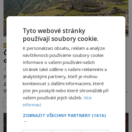
Tyto webové stránky
VESMÍR A TECHNOLOGIE
používají soubory cookie.
Mimozemšťan z Andahuaylillas:
PREMIUM
K personalizaci obsahu, reklam a analýze
Čí jsou ostatky zakrslého stvoření s
návštěvnosti používáme soubory cookie.
ohromnou lebkou?
Informace o vašem používání našich
stránek také sdílíme s našimi reklamními a
OD
ANDREA ŠULCOVÁ
26.6.2026
2.9TIS
Peruánský antropolog Renato Davila Riquelme
analytickými partnery, kteří je mohou
zatajil dech. To, co zrovna našel, není z tohoto
kombinovat s dalšími informacemi, které
světa. Nemůže být! Zaměstnanec malého muzea v
jste jim poskytli nebo které shromáždili při
peruánském městečku Andahuaylillas nedaleko
vašem používání jejich služeb.
Více
ZOBRAZIT VÍCE
legendárního Cuzca pomalu sestupuje z posvátné
informací
hory Apu a přemýšlí, jak s touto zprávou naloží.
ZOBRAZIT VŠECHNY PARTNERY
(1616)
Právě nalezl ostatky dvou mimozemšťanů! Vědci
→
nad nálezem kroutí hlavou. Už na