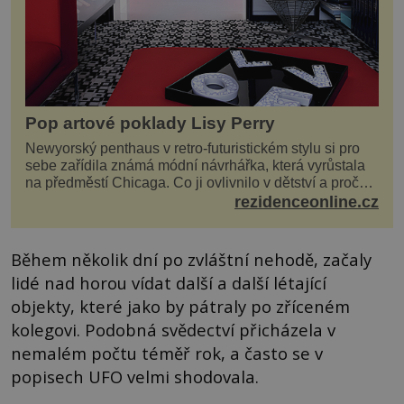
Pop artové poklady Lisy Perry
Newyorský penthaus v retro-futuristickém stylu si pro
sebe zařídila známá módní návrhářka, která vyrůstala
na předměstí Chicaga. Co ji ovlivnilo v dětství a proč
vypadá její domov právě takto? Interié...
rezidenceonline.cz
Během několik dní po zvláštní nehodě, začaly
lidé nad horou vídat další a další létající
objekty, které jako by pátraly po zříceném
kolegovi. Podobná svědectví přicházela v
nemalém počtu téměř rok, a často se v
popisech UFO velmi shodovala.