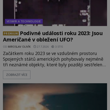
VESMÍR A TECHNOLOGIE
Podivné události roku 2023: Jsou
PREMIUM
Američané v obležení UFO?
OD
MIROSLAV OLIVÍK
27.7.2026
3.5TIS
Začátkem roku 2023 se ve vzdušném prostoru
Spojených států amerických pohybovaly nejméně
tři neznámé objekty, které byly později sestřeleny.
Do dnešních dnů nebyly trosky těchto létajících
ZOBRAZIT VÍCE
těles objeveny. Je možné, že šlo o nějaké nové
armádní výzkumné technologie? Nebo snad byly
mimozemského původu? Dne 4. února roku 2023
vydává