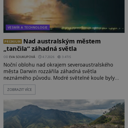
VESMÍR A TECHNOLOGIE
Nad australským městem
PREMIUM
„tančila“ záhadná světla
OD
EVA SOUKUPOVÁ
4.7.2026
3.4TIS
Noční oblohu nad okrajem severoaustralského
města Darwin rozzářila záhadná světla
neznámého původu. Modré světelné koule byly
viditelné nejméně dvacet minut, během nichž se
ZOBRAZIT VÍCE
opakovaně objevovaly a zase mizely. Svědek, který
úkaz zachytil na mobilní telefon, se domnívá, že
mohlo jít o návštěvu ze světa duchů. Záhadný
záznam okamžitě rozpoutal deb