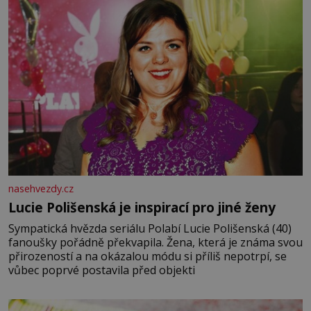
nasehvezdy.cz
Lucie Polišenská je inspirací pro jiné ženy
Sympatická hvězda seriálu Polabí Lucie Polišenská (40)
fanoušky pořádně překvapila. Žena, která je známa svou
přirozeností a na okázalou módu si příliš nepotrpí, se
vůbec poprvé postavila před objekti