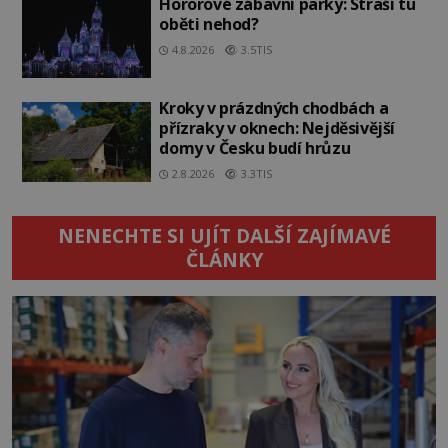
Hororové zábavní parky: Straší tu
oběti nehod?
4.8.2026
3.5TIS
Kroky v prázdných chodbách a
přízraky v oknech: Nejděsivější
domy v Česku budí hrůzu
2.8.2026
3.3TIS
NENECHTE SI UJÍT DALŠÍ ZAJÍMAVÉ
ČLÁNKY