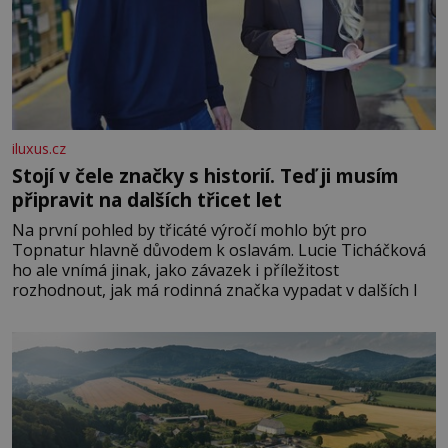
iluxus.cz
Stojí v čele značky s historií. Teď ji musím
připravit na dalších třicet let
Na první pohled by třicáté výročí mohlo být pro
Topnatur hlavně důvodem k oslavám. Lucie Ticháčková
ho ale vnímá jinak, jako závazek i příležitost
rozhodnout, jak má rodinná značka vypadat v dalších l