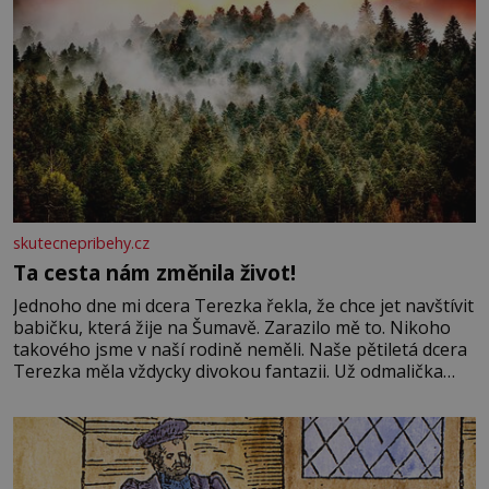
skutecnepribehy.cz
Ta cesta nám změnila život!
Jednoho dne mi dcera Terezka řekla, že chce jet navštívit
babičku, která žije na Šumavě. Zarazilo mě to. Nikoho
takového jsme v naší rodině neměli. Naše pětiletá dcera
Terezka měla vždycky divokou fantazii. Už odmalička
milovala svět pohádek. Každou chvilku mi říkala, že se jí
zdálo o jednorožcích, krásných princeznách, statečných
rytířích a létajících dracích.