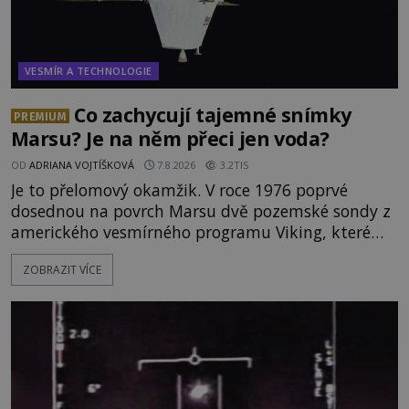
VESMÍR A TECHNOLOGIE
Co zachycují tajemné snímky
PREMIUM
Marsu? Je na něm přeci jen voda?
OD
ADRIANA VOJTÍŠKOVÁ
7.8.2026
3.2TIS
Je to přelomový okamžik. V roce 1976 poprvé
dosednou na povrch Marsu dvě pozemské sondy z
amerického vesmírného programu Viking, které
jsou schopny pořídit fotografie záhadami
ZOBRAZIT VÍCE
opředené rudé planety. Viking 1 zde zaznamená
něco naprosto nečekaného. V marsovské oblasti
zvané Cydonie totiž zachytí podivný útvar
připomínající lidskou tvář. NASA (Národní úřad