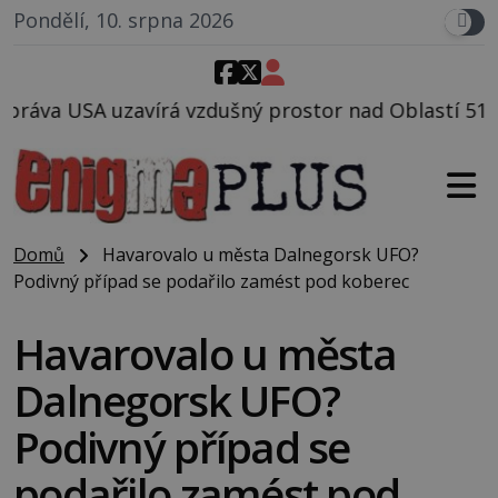
Pondělí, 10. srpna 2026
zdušný prostor nad Oblastí 51, mohlo to souviset s 
Domů
Havarovalo u města Dalnegorsk UFO?
Podivný případ se podařilo zamést pod koberec
Havarovalo u města
Dalnegorsk UFO?
Podivný případ se
podařilo zamést pod