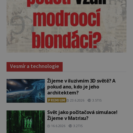
Vesmír a technologie
Žijeme v iluzivním 3D světě? A
pokud ano, kdo je jeho
architektem?
PREMIUM
23.6.2026
3.5TIS
Svět jako počítačová simulace!
Žijeme v Matrixu?
16.6.2026
3.2TIS