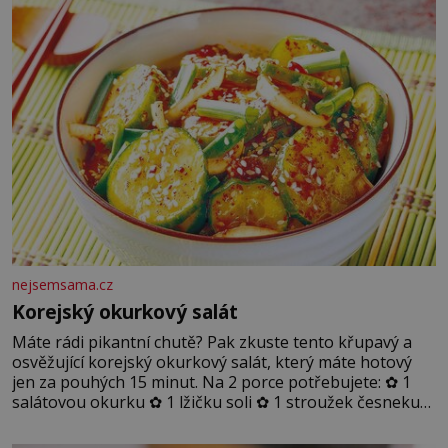
nejsemsama.cz
Korejský okurkový salát
Máte rádi pikantní chutě? Pak zkuste tento křupavý a
osvěžující korejský okurkový salát, který máte hotový
jen za pouhých 15 minut. Na 2 porce potřebujete: ✿ 1
salátovou okurku ✿ 1 lžičku soli ✿ 1 stroužek česneku
✿ 1 lžíci sójové omáčky ✿ 1 lžíci rýžového octa ✿ 1 lžičku
sezamového oleje ✿ 1 lžičku chilli ✿ 1 lžičku cukru ✿ 1