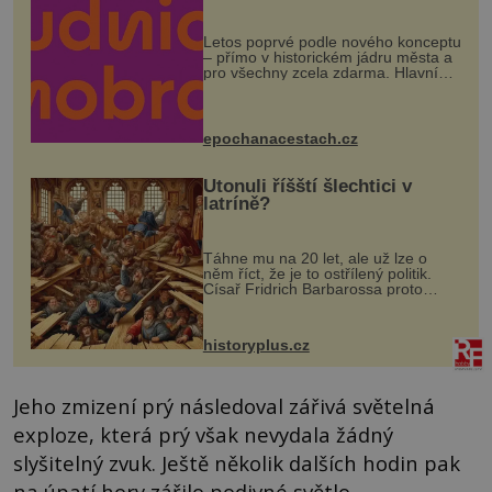
Letos poprvé podle nového konceptu
– přímo v historickém jádru města a
pro všechny zcela zdarma. Hlavní
program se odehraje na Karlově a
Husově náměstí. Návštěvníci se
mohou těšit na víno, burčák, pes...
epochanacestach.cz
Utonuli říšští šlechtici v
latríně?
Táhne mu na 20 let, ale už lze o
něm říct, že je to ostřílený politik.
Císař Fridrich Barbarossa proto
posílá svého syna a dědice Jindřicha
VI. do Erfurtu, aby se stal
prostředníkem při řešení sporu m...
historyplus.cz
Jeho zmizení prý následoval zářivá světelná
exploze, která prý však nevydala žádný
slyšitelný zvuk. Ještě několik dalších hodin pak
na úpatí hory zářilo podivné světlo.