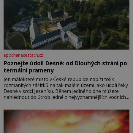
epochanacestach.cz
Poznejte údolí Desné: od Dlouhých strání po
termální prameny
Jen málokteré místo v České republice nabízí tolik
rozmanitých zážitků na tak malém území jako údolí řeky
Desné v srdci Jeseníků. Během jediného dne můžete
nahlédnout do útrob jedné z nejvýznamnějších vodních
elektráren v Evropě, vydat se na horské hřebeny, projet
se na koloběžce a den zakončit poznáváním památek ve
Velkých Losinách nebo v termálním