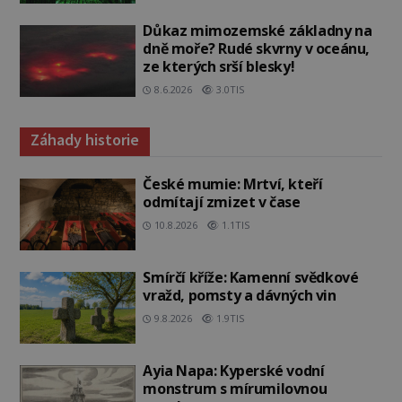
Důkaz mimozemské základny na
dně moře? Rudé skvrny v oceánu,
ze kterých srší blesky!
8.6.2026
3.0TIS
Záhady historie
České mumie: Mrtví, kteří
odmítají zmizet v čase
10.8.2026
1.1TIS
Smírčí kříže: Kamenní svědkové
vražd, pomsty a dávných vin
9.8.2026
1.9TIS
Ayia Napa: Kyperské vodní
monstrum s mírumilovnou