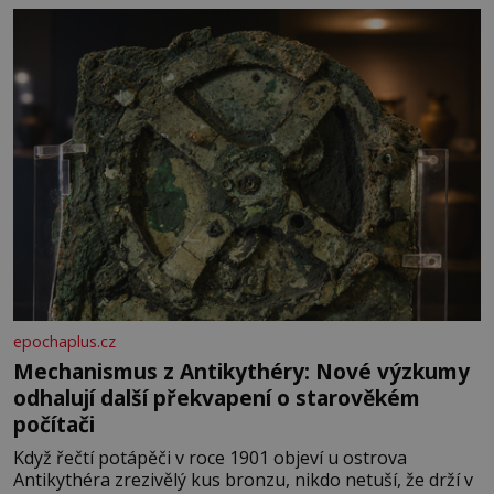
epochaplus.cz
Mechanismus z Antikythéry: Nové výzkumy
odhalují další překvapení o starověkém
počítači
Když řečtí potápěči v roce 1901 objeví u ostrova
Antikythéra zrezivělý kus bronzu, nikdo netuší, že drží v