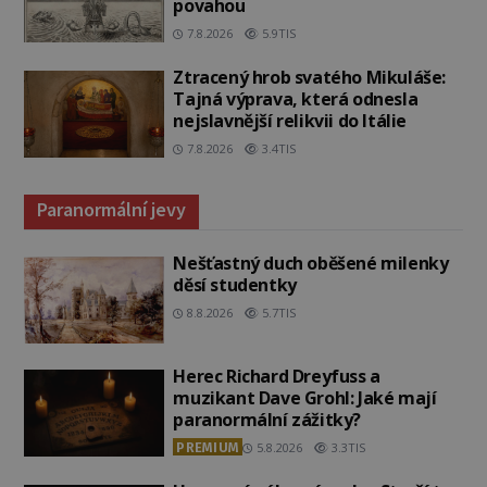
povahou
7.8.2026
5.9TIS
Ztracený hrob svatého Mikuláše:
Tajná výprava, která odnesla
nejslavnější relikvii do Itálie
7.8.2026
3.4TIS
Paranormální jevy
Nešťastný duch oběšené milenky
děsí studentky
8.8.2026
5.7TIS
Herec Richard Dreyfuss a
muzikant Dave Grohl: Jaké mají
paranormální zážitky?
PREMIUM
5.8.2026
3.3TIS