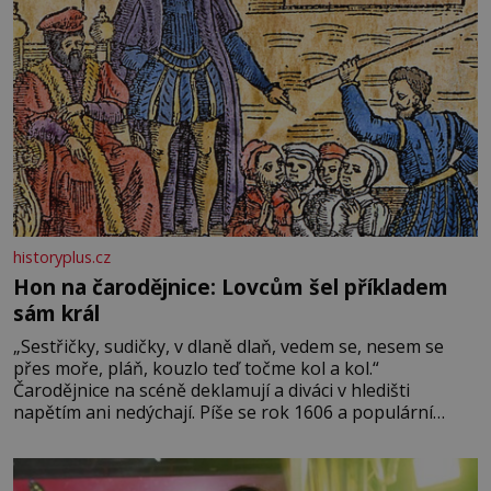
historyplus.cz
Hon na čarodějnice: Lovcům šel příkladem
sám král
„Sestřičky, sudičky, v dlaně dlaň, vedem se, nesem se
přes moře, pláň, kouzlo teď točme kol a kol.“
Čarodějnice na scéně deklamují a diváci v hledišti
napětím ani nedýchají. Píše se rok 1606 a populární
anglický dramatik William Shakespeare uvádí svou
Tragédii o Macbethovi. Napsal ji pro krále Jakuba I., jenž
v roce 1603 vystřídal