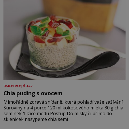
jarní cibulku ✿ 1 lžíci sezamových semínek
tisicereceptu.cz
Chia puding s ovocem
Mimořádně zdravá snídaně, která pohladí vaše zažívání.
Suroviny na 4 porce 120 ml kokosového mléka 30 g chia
semínek 1 lžíce medu Postup Do misky či přímo do
skleniček nasypeme chia semí