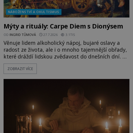
NÁBOŽENSTVÍ A OKULTISMUS
Mýty a rituály: Carpe Diem s Dionýsem
OD
INGRID TŮMOVÁ
27.7.2026
3.1TIS
Věnuje lidem alkoholický nápoj, bujaré oslavy a
radost ze života, ale i o mnoho tajemnější obřady,
které dráždí lidskou zvědavost do dnešních dní. Co
doopravdy představuje bůh, jemuž Římané říkají
ZOBRAZIT VÍCE
Bakchus? Mytologický příběh řeckého boha
Dionýsa není zrovna idylická pohádka. Bůh Zeus jej
zplodí se svou milenkou Semelou, což Diova žena
Héra nemůže nechat b