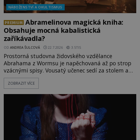
NÁBOŽENSTVÍ A OKULTISMUS
Abramelinova magická kniha:
PREMIUM
Obsahuje mocná kabalistická
zaříkávadla?
OD
ANDREA ŠULCOVÁ
22.7.2026
3.5TIS
Prostorná studovna židovského vzdělance
Abrahama z Wormsu je napěchovaná až po strop
vzácnými spisy. Vousatý učenec sedí za stolem a
před sebou má rozložený jeden z nejzáhadnějších
ZOBRAZIT VÍCE
magických textů. Jde o Abramelinův grimoár, který
sám sepsal. Skutečně do něj zaznamenal mocná
kouzla, jak si někteří myslí, nebo jde o pouhou
pověru? Už šest měsíců pobývá