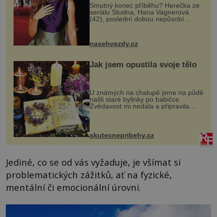
Smutný konec příběhu? Herečka ze
seriálu Studna, Hana Vagnerová
(42), poslední dobou nepůsobí
nejšťastněji. Ačkoli časy její anorexie
jsou už dávno pryč a opět se pyšnila
ženskými křivkami, najednou s...
nasehvezdy.cz
Jak jsem opustila svoje tělo
U známých na chalupě jsme na půdě
našli staré bylinky po babičce.
Zvědavost mi nedala a připravila
jsem si z nich lektvar… Zimní pobyt
na chalupě se pro mě vlastní vinou
změnil v děsivý zážitek, na kt...
skutecnepribehy.cz
Jediné, co se od vás vyžaduje, je všímat si
problematických zážitků, ať na fyzické,
mentální či emocionální úrovni.