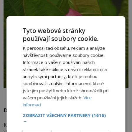
Tyto webové stránky
používají soubory cookie.
K personalizaci obsahu, reklam a analýze
návštěvnosti používáme soubory cookie.
Informace o vašem používání našich
stránek také sdílíme s našimi reklamními a
analytickými partnery, kteří je mohou
kombinovat s dalšími informacemi, které
jste jim poskytli nebo které shromáždili při
Musíme začít u sebe.
vašem používání jejich služeb.
Více
informací
Děkuji ti
ZOBRAZIT VŠECHNY PARTNERY
(1616)
→
Když vyslovíte „děkuji ti“, vyjadřujete vděčnost.