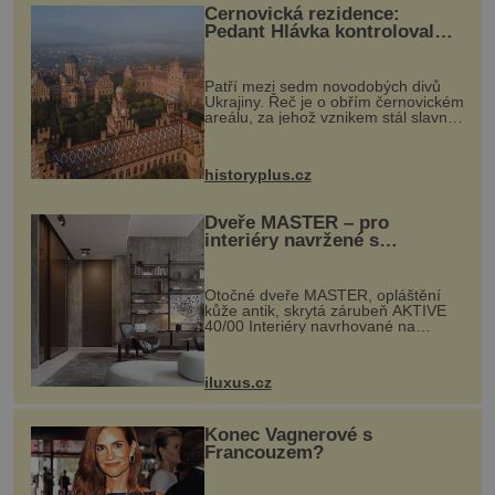
Černovická rezidence:
Pedant Hlávka kontroloval
každou cihlu
Patří mezi sedm novodobých divů
Ukrajiny. Řeč je o obřím černovickém
areálu, za jehož vznikem stál slavný
český architekt Josef Hlávka. Ten si
na něm dal mimořádně záležet. Jeho
stavební plány by při ...
historyplus.cz
Dveře MASTER – pro
interiéry navržené s
rozumem i vášní!
Otočné dveře MASTER, opláštění
kůže antik, skrytá zárubeň AKTIVE
40/00 Interiéry navrhované na
zakázku často vyžadují atypické
rozměry nejen nábytku, ale i
otvorových prvků. Technické zázemí
iluxus.cz
dnes umož...
Konec Vagnerové s
Francouzem?