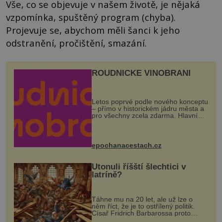
Vše, co se objevuje v našem životě, je nějaká
vzpomínka, spuštěný program (chyba).
Projevuje se, abychom měli šanci k jeho
odstranění, pročištění, smazání.
ROUDNICKÉ VINOBRANÍ
Letos poprvé podle nového konceptu
– přímo v historickém jádru města a
pro všechny zcela zdarma. Hlavní
program se odehraje na Karlově a
Husově náměstí. Návštěvníci se
mohou těšit na víno, burčák, pes...
epochanacestach.cz
Utonuli říšští šlechtici v
latríně?
Táhne mu na 20 let, ale už lze o
něm říct, že je to ostřílený politik.
Císař Fridrich Barbarossa proto
posílá svého syna a dědice Jindřicha