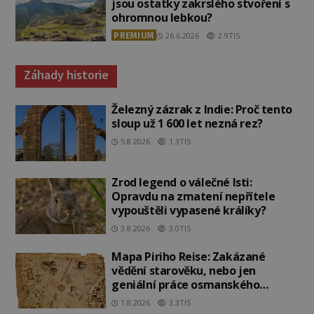
jsou ostatky zakrslého stvoření s
ohromnou lebkou?
PREMIUM
26.6.2026
2.9TIS
Záhady historie
Železný zázrak z Indie: Proč tento
sloup už 1 600 let nezná rez?
5.8.2026
1.3TIS
Zrod legend o válečné lsti:
Opravdu na zmatení nepřítele
vypouštěli vypasené králíky?
3.8.2026
3.0TIS
Mapa Piriho Reise: Zakázané
vědění starověku, nebo jen
geniální práce osmanského
admirála?
1.8.2026
3.3TIS