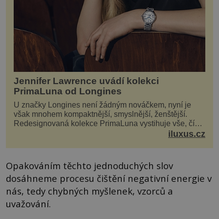
Jennifer Lawrence uvádí kolekci
PrimaLuna od Longines
U značky Longines není žádným nováčkem, nyní je
však mnohem kompaktnější, smyslnější, ženštější.
Redesignovaná kolekce PrimaLuna vystihuje vše, čím
je značka Longines dnes a čím byla i před sto dvacet...
iluxus.cz
Opakováním těchto jednoduchých slov
dosáhneme procesu čištění negativní energie v
nás, tedy chybných myšlenek, vzorců a
uvažování.