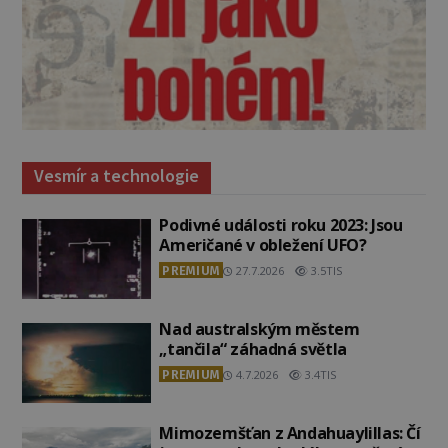
Vesmír a technologie
Podivné události roku 2023: Jsou
Američané v obležení UFO?
PREMIUM
27.7.2026
3.5TIS
Nad australským městem
„tančila“ záhadná světla
PREMIUM
4.7.2026
3.4TIS
Mimozemšťan z Andahuaylillas: Čí