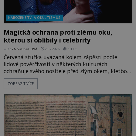
NÁBOŽENSTVÍ A OKULTISMUS
Magická ochrana proti zlému oku,
kterou si oblíbily i celebrity
OD
EVA SOUKUPOVÁ
20.7.2026
3.1TIS
Červená stužka uvázaná kolem zápěstí podle
lidové pověrčivosti v některých kulturách
ochraňuje svého nositele před zlým okem, kletbou,
která může přivodit neštěstí či nemoc. S tímto
ZOBRAZIT VÍCE
nenápadným symbolem magické ochrany lze
občas spatřit i různé celebrity včetně Madonny
nebo Leonarda DiCapria. Na Blízkém východě a v
židovských komunitách po celém světě, je