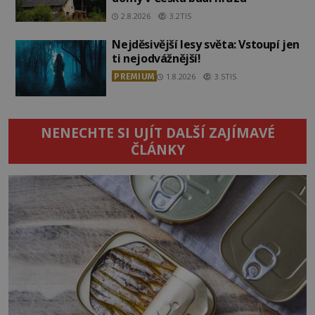
2.8.2026
3.2TIS
Nejděsivější lesy světa: Vstoupí jen
ti nejodvážnější!
PREMIUM
1.8.2026
3.5TIS
NENECHTE SI UJÍT DALŠÍ ZAJÍMAVÉ
ČLÁNKY