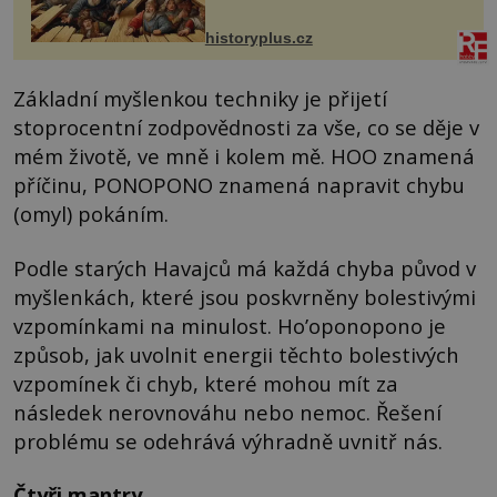
VI. do Erfurtu, aby se stal
prostředníkem při řešení sporu m...
historyplus.cz
Základní myšlenkou techniky je přijetí
stoprocentní zodpovědnosti za vše, co se děje v
mém životě, ve mně i kolem mě. HOO znamená
příčinu, PONOPONO znamená napravit chybu
(omyl) pokáním.
Podle starých Havajců má každá chyba původ v
myšlenkách, které jsou poskvrněny bolestivými
vzpomínkami na minulost. Ho’oponopono je
způsob, jak uvolnit energii těchto bolestivých
vzpomínek či chyb, které mohou mít za
následek nerovnováhu nebo nemoc. Řešení
problému se odehrává výhradně uvnitř nás.
Čtyři mantry