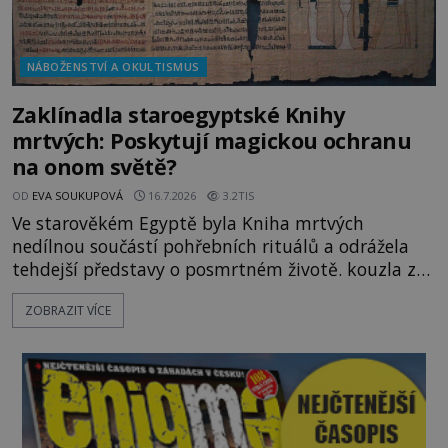
NÁBOŽENSTVÍ A OKULTISMUS
Zaklínadla staroegyptské Knihy
mrtvých: Poskytují magickou ochranu
na onom světě?
OD
EVA SOUKUPOVÁ
16.7.2026
3.2TIS
Ve starověkém Egyptě byla Kniha mrtvých
nedílnou součástí pohřebních rituálů a odrážela
tehdejší představy o posmrtném životě. kouzla z
této knihy sloužila výhradně zesnulým. K čemu
ZOBRAZIT VÍCE
mohli mrtví potřebovat magii? V roce 2023
oznámilo egyptské Ministerstvo turismu a
starožitností neobyčejný nález. Archeologové v
nově odkryté nekropoli v oblasti Tuna al-Geb