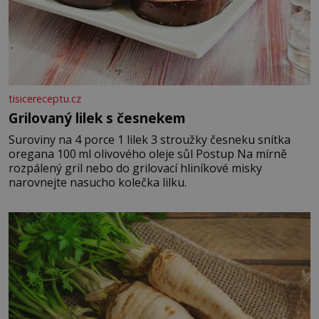
tisicereceptu.cz
Grilovaný lilek s česnekem
Suroviny na 4 porce 1 lilek 3 stroužky česneku snítka
oregana 100 ml olivového oleje sůl Postup Na mírně
rozpálený gril nebo do grilovací hliníkové misky
narovnejte nasucho kolečka lilku.