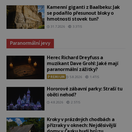
Kamenní giganti z Baalbeku: Jak
se podařilo přesunout bloky o
hmotnosti stovek tun?
31.7.2026
3.3TIS
Paranormální jevy
Herec Richard Dreyfuss a
muzikant Dave Grohl: Jaké mají
paranormální zážitky?
PREMIUM
5.8.2026
1.4TIS
Hororové zábavní parky: Straší tu
oběti nehod?
4.8.2026
2.5TIS
Kroky v prázdných chodbách a
přízraky v oknech: Nejděsivější
domy v Česku budí hrůzu