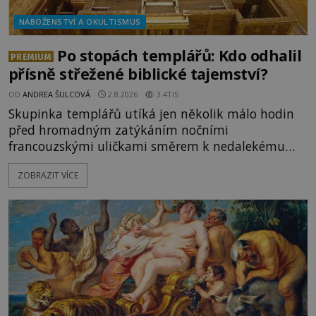
NÁBOŽENSTVÍ A OKULTISMUS
Po stopách templářů: Kdo odhalil
PREMIUM
přísně střežené biblické tajemství?
OD
ANDREA ŠULCOVÁ
2.8.2026
3.4TIS
Skupinka templářů utíká jen několik málo hodin
před hromadným zatýkáním nočními
francouzskými uličkami směrem k nedalekému
přístavu. Jeden z nich má přes ramena ranec s
ZOBRAZIT VÍCE
tajemným obsahem. Kapitán lodi už na ně čeká.
„Dejte to do podpalubí a připravte se. Za chvíli
vyplouváme,“ sdělí jim. „Kam máme namířeno,
kapitáne?“ zeptá se ho jeden z templářů. „Do Sk