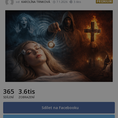
PREMIUM
od
KAROLÍNA TRNKOVÁ
7.1.2026
3.6tis
365
3.6tis
SDÍLENÍ
ZOBRAZENÍ
Sdílet na Facebooku