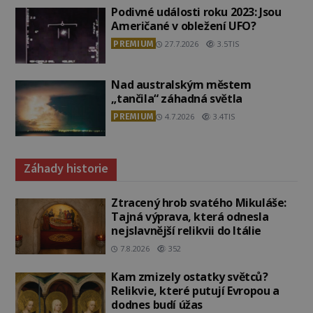
Podivné události roku 2023: Jsou
Američané v obležení UFO?
PREMIUM
27.7.2026
3.5TIS
Nad australským městem
„tančila“ záhadná světla
PREMIUM
4.7.2026
3.4TIS
Záhady historie
Ztracený hrob svatého Mikuláše:
Tajná výprava, která odnesla
nejslavnější relikvii do Itálie
7.8.2026
352
Kam zmizely ostatky světců?
Relikvie, které putují Evropou a
dodnes budí úžas