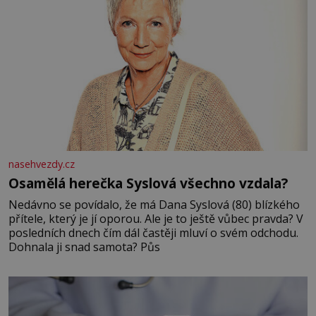
nasehvezdy.cz
Osamělá herečka Syslová všechno vzdala?
Nedávno se povídalo, že má Dana Syslová (80) blízkého
přítele, který je jí oporou. Ale je to ještě vůbec pravda? V
posledních dnech čím dál častěji mluví o svém odchodu.
Dohnala ji snad samota? Půs