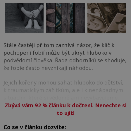
Stále častěji přitom zaznívá názor, že klíč k
pochopení fobií může být ukryt hluboko v
podvědomí člověka. Řada odborníků se shoduje,
že fobie často nevznikají náhodou.
Jejich kořeny mohou sahat hluboko do dětství,
k traumatickým zážitkům, ale i k nenápadným
situacím, které si vědomě ani nevybavujeme.
Zbývá vám 92
%
článku k dočtení. Nenechte si
to ujít!
Co se v článku dozvíte: