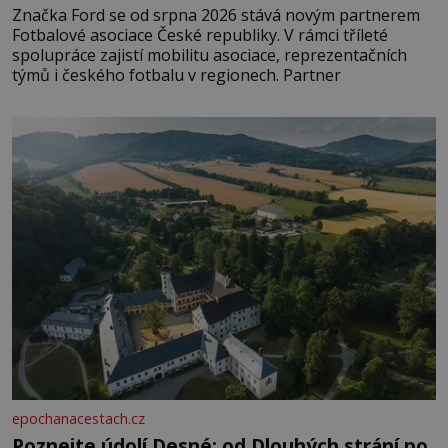
Značka Ford se od srpna 2026 stává novým partnerem
Fotbalové asociace České republiky. V rámci tříleté
spolupráce zajistí mobilitu asociace, reprezentačních
týmů i českého fotbalu v regionech. Partner
epochanacestach.cz
Poznejte údolí Desné: od Dlouhých strání po