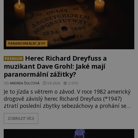
PARANORMÁLNÍ JEVY
Herec Richard Dreyfuss a
PREMIUM
muzikant Dave Grohl: Jaké mají
paranormální zážitky?
OD
ANDREA ŠULCOVÁ
5.8.2026
2.5TIS
Je to jízda s větrem o závod. V roce 1982 americký
drogově závislý herec Richard Dreyfuss (*1947)
ztratí poslední zbytky sebezáchovy a prohání se
po silnicích ve svém mercedesu jako utržený ze
ZOBRAZIT VÍCE
řetězu. Vše vyvrcholí katastrofou, když to Dreyfuss
napálí v plné rychlosti do stromu! Policie ve vraku
následně nalezne schovaný kokain. Tímto