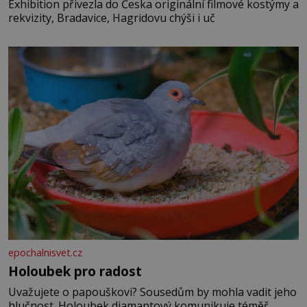
Exhibition přivezla do Česka originální filmové kostýmy a
rekvizity, Bradavice, Hagridovu chýši i uč
epochalnisvet.cz
Holoubek pro radost
Uvažujete o papouškovi? Sousedům by mohla vadit jeho
hlučnost. Holoubek diamantový komunikuje téměř