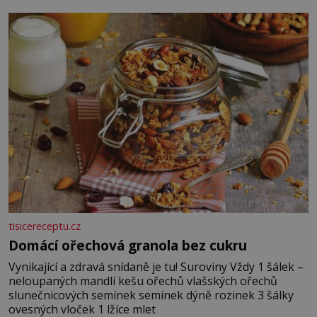
posypání Postup: Oddělte žloutky od bílků. Žloutky
vyšlehejte s cukrem do světlé pěny a postupně do nich
vmíchejte mascarpone, aby vznikl hladký
tisicereceptu.cz
Domácí ořechová granola bez cukru
Vynikající a zdravá snídaně je tu! Suroviny Vždy 1 šálek –
neloupaných mandlí kešu ořechů vlašských ořechů
slunečnicových semínek semínek dýně rozinek 3 šálky
ovesných vloček 1 lžíce mlet