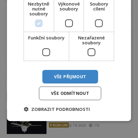
Nezbytně
Výkonové
Soubory
nutné
soubory
cílení
soubory
Funkční soubory
Nezařazené
soubory
VŠE PŘIJMOUT
VŠE ODMÍTNOUT
Vesmír a technologie
ZOBRAZIT PODROBNOSTI
Co zachycují tajemné snímky
Marsu? Je na něm přeci jen voda?
PREMIUM
7.8.2026
172