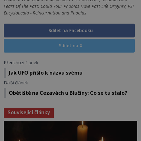
Fears Of The Past: Could Your Phobias Have Past-Life Origins?, PSI
Encyclopedia - Reincarnation and Phobias
Sdílet na Facebooku
Sdílet na X
Předchozí článek
Jak UFO přišlo k názvu svému
Další článek
Obětiště na Cezavách u Blučiny: Co se tu stalo?
Související články