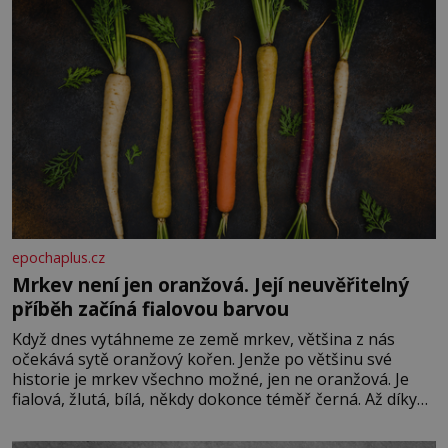
epochaplus.cz
Mrkev není jen oranžová. Její neuvěřitelný
příběh začíná fialovou barvou
Když dnes vytáhneme ze země mrkev, většina z nás
očekává sytě oranžový kořen. Jenže po většinu své
historie je mrkev všechno možné, jen ne oranžová. Je
fialová, žlutá, bílá, někdy dokonce téměř černá. Až díky
stovkám let pečlivého šlechtění se z ní stává zelenina,
bez které si českou zahradu ani nedokážeme představit.