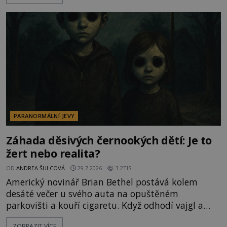
v jejich blízkosti se jim i za bílého dne obloukem
vyhýbají! Už jste o těchto lesích slyšeli? A odvážili
byste se je navštívit? [gallery ids="17
PARANORMÁLNÍ JEVY
Záhada děsivých černookých dětí: Je to
žert nebo realita?
OD
ANDREA ŠULCOVÁ
29.7.2026
3.2TIS
Americký novinář Brian Bethel postává kolem
desáté večer u svého auta na opuštěném
parkovišti a kouří cigaretu. Když odhodí vajgl a
chystá se nastoupit do auta, přijdou k němu dva
ZOBRAZIT VÍCE