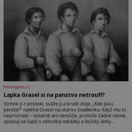
Její příběh je
historyplus.cz
Lapka Grasel si na panstvo netroufl?
Strhne ji z postele, sváže ji a krutě zbije. „Kde jsou
peníze?“ naléhá Grasel na starou švadlenku. Když mu to
neprozradí – ostatně ani nemůže, protože žádné nemá,
spokojí se lupič s několika měďáky a štůčky látky.
Zraněná žena pár dní nato umírá. Je to muž nebývale