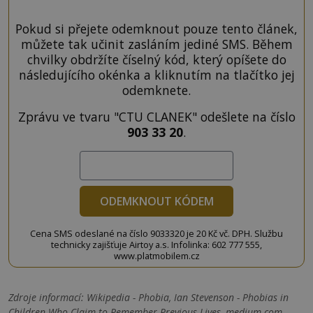
Pokud si přejete odemknout pouze tento článek,
můžete tak učinit zasláním jediné SMS. Během
chvilky obdržíte číselný kód, který opíšete do
následujícího okénka a kliknutím na tlačítko jej
odemknete.
Zprávu ve tvaru "CTU CLANEK" odešlete na číslo
903 33 20
.
ODEMKNOUT KÓDEM
Cena SMS odeslané na číslo 9033320 je 20 Kč vč. DPH. Službu
technicky zajišťuje Airtoy a.s. Infolinka: 602 777 555,
www.platmobilem.cz
Zdroje informací:
Wikipedia - Phobia, Ian Stevenson - Phobias in
Children Who Claim to Remember Previous Lives, medium.com -