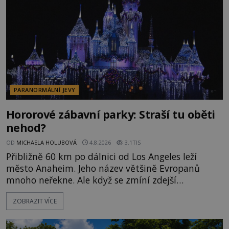
momentem se slavnému
PARANORMÁLNÍ JEVY
Hororové zábavní parky: Straší tu oběti
nehod?
OD
MICHAELA HOLUBOVÁ
4.8.2026
3.1TIS
Přibližně 60 km po dálnici od Los Angeles leží
město Anaheim. Jeho název většině Evropanů
mnoho neřekne. Ale když se zmíní zdejší
Disneyland, je hned jasno. Zábavní park vyroste na
ZOBRAZIT VÍCE
poklidném místě bývalého sadu pomerančovníků.
Klid tu teď rozhodně nepanuje, park navštíví
kolem 17 000 000 zábavychtivých lidí ročně. A ač je