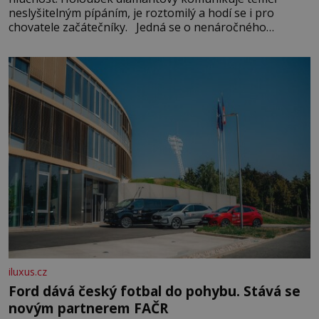
neslyšitelným pípáním, je roztomilý a hodí se i pro
chovatele začátečníky. Jedná se o nenáročného
klidného ptáčka, který většinu dne jen posedává. Hodně
času tráví na zemi, kde sbírá zbytky semínek Jeho
domovinou je prakticky celá Austrálie s výjimkou
pobřežní oblasti.
iluxus.cz
Ford dává český fotbal do pohybu. Stává se
novým partnerem FAČR