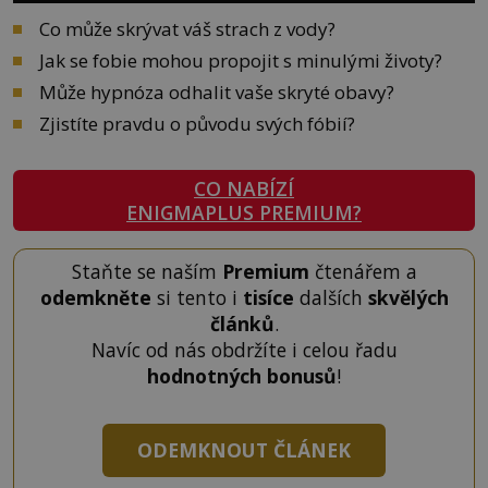
Co může skrývat váš strach z vody?
Jak se fobie mohou propojit s minulými životy?
Může hypnóza odhalit vaše skryté obavy?
Zjistíte pravdu o původu svých fóbií?
CO NABÍZÍ
ENIGMAPLUS PREMIUM?
Staňte se naším
Premium
čtenářem a
odemkněte
si tento i
tisíce
dalších
skvělých
článků
.
Navíc od nás obdržíte i celou řadu
hodnotných bonusů
!
ODEMKNOUT ČLÁNEK