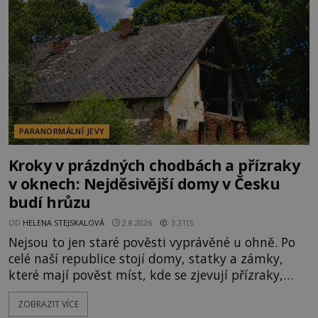
velká snaha to utajit, někteří z
PARANORMÁLNÍ JEVY
Kroky v prázdných chodbách a přízraky
v oknech: Nejděsivější domy v Česku
budí hrůzu
OD
HELENA STEJSKALOVÁ
2.8.2026
3.3TIS
Nejsou to jen staré pověsti vyprávěné u ohně. Po
celé naší republice stojí domy, statky a zámky,
které mají pověst míst, kde se zjevují přízraky,
ozývají nevysvětlitelné zvuky nebo se dějí podivné
ZOBRAZIT VÍCE
jevy. Zatímco historici většinou hledají racionální