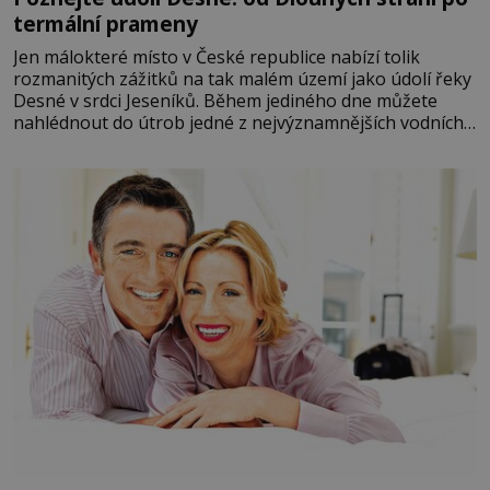
termální prameny
Jen málokteré místo v České republice nabízí tolik
rozmanitých zážitků na tak malém území jako údolí řeky
Desné v srdci Jeseníků. Během jediného dne můžete
nahlédnout do útrob jedné z nejvýznamnějších vodních
elektráren v Evropě, vydat se na horské hřebeny, projet
se na koloběžce a den zakončit poznáváním památek ve
Velkých Losinách nebo v termálním