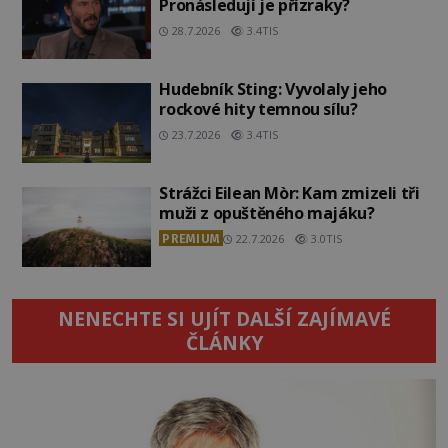
Pronásledují je přízraky?
28.7.2026
3.4TIS
Hudebník Sting: Vyvolaly jeho
rockové hity temnou sílu?
23.7.2026
3.4TIS
Strážci Eilean Mòr: Kam zmizeli tři
muži z opuštěného majáku?
PREMIUM
22.7.2026
3.0TIS
NENECHTE SI UJÍT DALŠÍ ZAJÍMAVÉ
ČLÁNKY