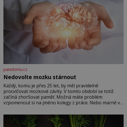
panidomu.cz
Nedovolte mozku stárnout
Každý, komu je přes 25 let, by měl pravidelně
procvičovat mozkové závity. V tomto období se totiž
začíná zhoršovat paměť. Možná máte problém
vzpomenout si na jméno kolegy z práce. Nebo marně v
paměti lovíte název knížky, kterou jste nedávno přečetli.
Je to opravdu tak, s věkem jako kdyby se paměť
rozhodla stávkovat. Cvičte