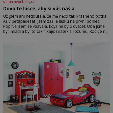
skutecnepribehy.cz
Dovolte lásce, aby si vás našla
Už jsem ani nedoufala, že mě něco tak krásného potká.
Až v pětapadesáti jsem zažila lásku na první pohled.
Poprvé jsem se vdávala, když mi bylo dvacet. Oba jsme
byli mladí a byl to tak říkajíc sňatek z rozumu. Rodiče nás
dali dohromady, Toník byl dobře zaopatřený mladý muž.
Manželství nám oběma moc nesvědčilo, brzy jsme zjistili,
že