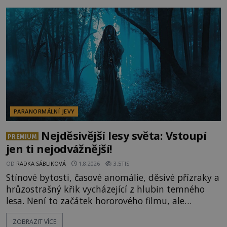
vysvětlení, záhadologové upozorňují, že některé
lokality vykazují nápadně podobná svědectví po
celé generace. A právě tato opakující se svědectví
ud
PARANORMÁLNÍ JEVY
Nejděsivější lesy světa: Vstoupí
PREMIUM
jen ti nejodvážnější!
OD
RADKA SÁBLIKOVÁ
1.8.2026
3.5TIS
Stínové bytosti, časové anomálie, děsivé přízraky a
hrůzostrašný křik vycházející z hlubin temného
lesa. Není to začátek hororového filmu, ale
události, které popisují návštěvníci lesů, které jsou
ZOBRAZIT VÍCE
označovány jako nejděsivější na světě. Lidé bydlící