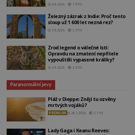
6.8.2026
1.9TIS
Železný zázrak z Indie: Proč tento
sloup už 1 600 let nezná rez?
5.8.2026
2.3TIS
Zrod legend o válečné lsti:
Opravdu na zmatení nepřítele
vypouštěli vypasené králíky?
3.8.2026
3.3TIS
Paranormální jevy
Pláž v Dieppe: Znějí tu ozvěny
mrtvých vojáků?
PREMIUM
28.7.2026
3.1TIS
Lady Gaga i Keanu Reeves: