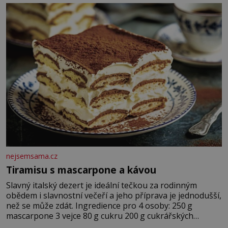
krutý. Jeho činy budí hrůzu ještě dlouho po jeho smrti
nejsemsama.cz
Tiramisu s mascarpone a kávou
Slavný italský dezert je ideální tečkou za rodinným
obědem i slavnostní večeří a jeho příprava je jednodušší,
než se může zdát. Ingredience pro 4 osoby: 250 g
mascarpone 3 vejce 80 g cukru 200 g cukrářských
piškotů 250 ml silné kávy 2 lžíce amaretta kakao na