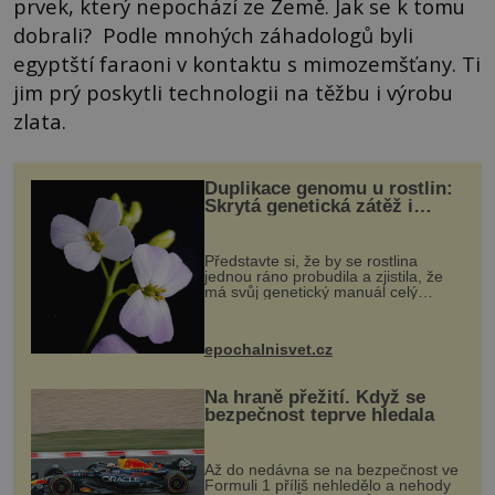
prvek, který nepochází ze Země. Jak se k tomu
dobrali? Podle mnohých záhadologů byli
egyptští faraoni v kontaktu s mimozemšťany. Ti
jim prý poskytli technologii na těžbu i výrobu
zlata.
Duplikace genomu u rostlin:
Skrytá genetická zátěž i
evoluční výhoda
Představte si, že by se rostlina
jednou ráno probudila a zjistila, že
má svůj genetický manuál celý
dvakrát. Přesně to se občas v
přírodě stane – a podle nového
výzkumu to může být pro druhy
epochalnisvet.cz
vstupenka...
Na hraně přežití. Když se
bezpečnost teprve hledala
Až do nedávna se na bezpečnost ve
Formuli 1 příliš nehledělo a nehody