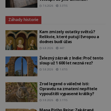
7.6.2026
3.3TIS
Záhady historie
Kam zmizely ostatky světců?
Relikvie, které putují Evropou a
dodnes budí úžas
6.8.2026
447
Železný zázrak z Indie: Proč tento
sloup už 1 600 let nezná rez?
5.8.2026
1.6TIS
Zrod legend o válečné lsti:
Opravdu na zmatení nepřítele
vypouštěli vypasené králíky?
3.8.2026
3.1TIS
Mapa Piriho Reise: Zakázané