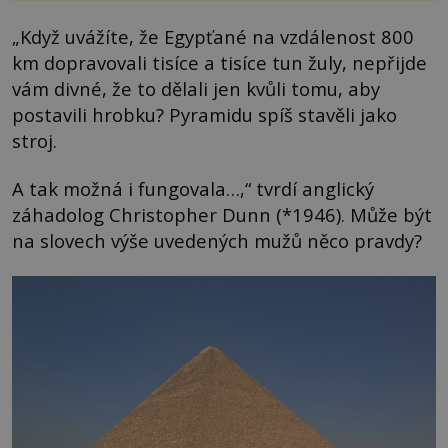
„Když uvážíte, že Egypťané na vzdálenost 800
km dopravovali tisíce a tisíce tun žuly, nepřijde
vám divné, že to dělali jen kvůli tomu, aby
postavili hrobku? Pyramidu spíš stavěli jako
stroj.
A tak možná i fungovala…,“ tvrdí anglický
záhadolog Christopher Dunn (*1946). Může být
na slovech výše uvedených mužů něco pravdy?