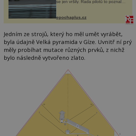
se jen vršily. Řada pilotů to poznala
na vlastní kůži, často s trvalými
následky nebo bohužel i ztrátou
života. Dnes nepochopiteln...
epochaplus.cz
Jedním ze strojů, který ho měl umět vyrábět,
byla údajně Velká pyramida v Gíze. Uvnitř ní prý
měly probíhat mutace různých prvků, z nichž
bylo následně vytvořeno zlato.