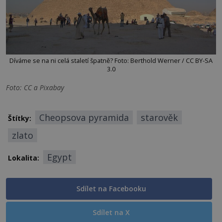
Díváme se na ni celá staletí špatně? Foto: Berthold Werner / CC BY-SA
3.0
Foto: CC a Pixabay
Cheopsova pyramida
starověk
Štítky:
zlato
Egypt
Lokalita:
Sdílet na Facebooku
Sdílet na X