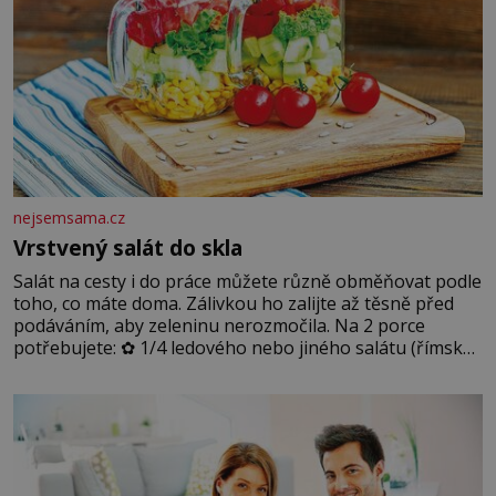
nejsemsama.cz
Vrstvený salát do skla
Salát na cesty i do práce můžete různě obměňovat podle
toho, co máte doma. Zálivkou ho zalijte až těsně před
podáváním, aby zeleninu nerozmočila. Na 2 porce
potřebujete: ✿ 1/4 ledového nebo jiného salátu (římský
salát, polníček…) ✿ 1 malá konzerva kukuřice ✿ ½
okurky ✿ 2 rajčata Zálivka: ✿ 4 lžíce olivového oleje ✿ 1
lžíci citronové šťávy ✿ ½ stroužku