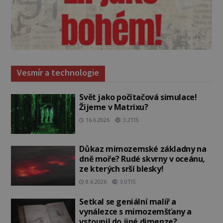
Vesmír a technologie
Svět jako počítačová simulace!
Žijeme v Matrixu?
16.6.2026
3.2TIS
Důkaz mimozemské základny na
dně moře? Rudé skvrny v oceánu,
ze kterých srší blesky!
8.6.2026
3.0TIS
Setkal se geniální malíř a
vynálezce s mimozemšťany a
vstoupil do jiné dimenze?