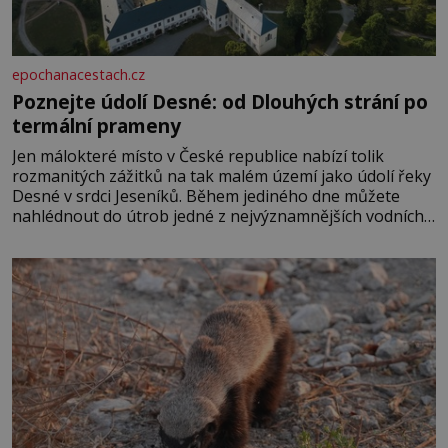
epochanacestach.cz
Poznejte údolí Desné: od Dlouhých strání po
termální prameny
Jen málokteré místo v České republice nabízí tolik
rozmanitých zážitků na tak malém území jako údolí řeky
Desné v srdci Jeseníků. Během jediného dne můžete
nahlédnout do útrob jedné z nejvýznamnějších vodních
elektráren v Evropě, vydat se na horské hřebeny, projet
se na koloběžce a den zakončit poznáváním památek ve
Velkých Losinách nebo v termálním