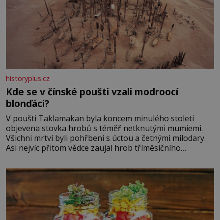
historyplus.cz
Kde se v čínské poušti vzali modroocí
blonďáci?
V poušti Taklamakan byla koncem minulého století
objevena stovka hrobů s téměř netknutými mumiemi.
Všichni mrtví byli pohřbeni s úctou a četnými milodary.
Asi nejvíc přitom vědce zaujal hrob tříměsíčního
chlapečka s modrou filcovou čapkou, z níž se draly
blonďaté vlásky. Fakt, že jsou těla dávných lidí nesmírně
dobře zachovalá, přičítají odborníci zdejším klimatickým
podmínkám. Sucho, prosolené písky a extrémně