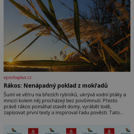
epochaplus.cz
Rákos: Nenápadný poklad z mokřadů
Šumí ve větru na březích rybníků, ukrývá vodní ptáky a
mnozí kolem něj procházejí bez povšimnutí. Přesto
právě rákos pomáhal stavět domy, vyrábět lodě,
zapisovat první texty a inspiroval řadu pověstí. Tato
skromná, ale užitečná rostlina provází člověka už tisíce
let. Většina lidí vnímá rákos jen jako obyčejnou kulisu
letního koupání. Stačí se však podívat