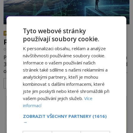
VESMÍR A TECHNOLOGIE
Tyto webové stránky
Žijeme v iluzivním 3D světě? A
PREMIUM
používají soubory cookie.
pokud ano, kdo je jeho architektem?
K personalizaci obsahu, reklam a analýze
OD
ANDREA ŠULCOVÁ
23.6.2026
3.5TIS
návštěvnosti používáme soubory cookie.
Připusťme na chvíli, že všichni žijeme v dokonalém
Informace o vašem používání našich
3D virtuálním světě, ve kterém vše, co máme před
stránek také sdílíme s našimi reklamními a
očima, prakticky neexistuje. Každý den se budíme
analytickými partnery, kteří je mohou
do počítačové simulace, která je do určité míry k
ZOBRAZIT VÍCE
nerozeznání od skutečného světa. Tato
kombinovat s dalšími informacemi, které
představa může znít jako námět sci-fi filmu, ve
jste jim poskytli nebo které shromáždili při
skutečnosti však jde o seriózní filozofickou hypoté
vašem používání jejich služeb.
Více
informací
ZOBRAZIT VŠECHNY PARTNERY
(1616)
→