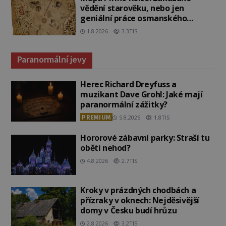
vědění starověku, nebo jen
geniální práce osmanského
admirála?
1.8.2026
3.3TIS
Paranormální jevy
Herec Richard Dreyfuss a
muzikant Dave Grohl: Jaké mají
paranormální zážitky?
PREMIUM
5.8.2026
1.8TIS
Hororové zábavní parky: Straší tu
oběti nehod?
4.8.2026
2.7TIS
Kroky v prázdných chodbách a
přízraky v oknech: Nejděsivější
domy v Česku budí hrůzu
2.8.2026
3.2TIS