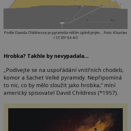
Podle Davida Childresse je pyramida něčím úplně jiným… Foto: Юкатан
/ CC BY-SA 4.0
Hrobka? Takhle by nevypadala…
„Podívejte se na uspořádání vnitřních chodeb,
komor a šachet Velké pyramidy. Nepřipomíná
to nic, co by mělo sloužit jako hrobka,“ míní
americký spisovatel David Childress (*1957).