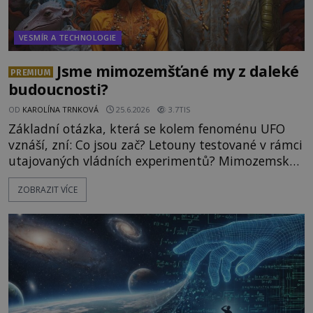
VESMÍR A TECHNOLOGIE
Jsme mimozemšťané my z daleké
PREMIUM
budoucnosti?
OD
KAROLÍNA TRNKOVÁ
25.6.2026
3.7TIS
Základní otázka, která se kolem fenoménu UFO
vznáší, zní: Co jsou zač? Letouny testované v rámci
utajovaných vládních experimentů? Mimozemské
vesmírné lodě plnící na Zemi nám neznámý úkol?
ZOBRAZIT VÍCE
Skokani mezi dimenzemi, putující po mostech
skrze reality do paralelních světů? O všech těchto
možnostech již desítky let vzrušeně diskutují
vědci, ufologo