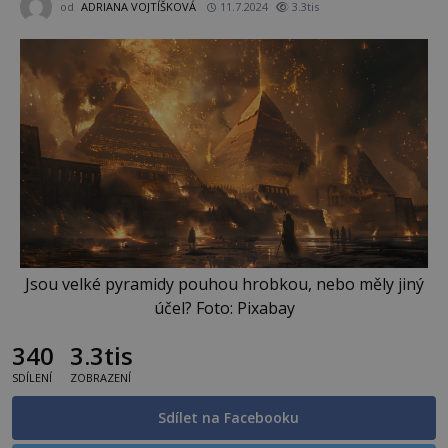
od
ADRIANA VOJTÍŠKOVÁ
11.7.2024
3.3tis
Jsou velké pyramidy pouhou hrobkou, nebo měly jiný
účel? Foto: Pixabay
340
3.3tis
SDÍLENÍ
ZOBRAZENÍ
Sdílet na Facebooku