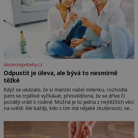
skutecnepribehy.cz
Odpustit je úleva, ale bývá to nesmírně
těžké
Když se ukázalo, že si manžel našel milenku, rozhodla
jsem se trpělivě vyčkávat, přesvědčena, že se dříve či
později vrátí k rodině. Možná je to jedna z nejtěžších věcí
na světě. Ale každý, kdo s tím má nějaké zkušenosti, se
zapřísahá, že pokud odpustíte, znatelně se vám uleví.
Když se ke mně doneslo, že si manžel pořídil milenku,