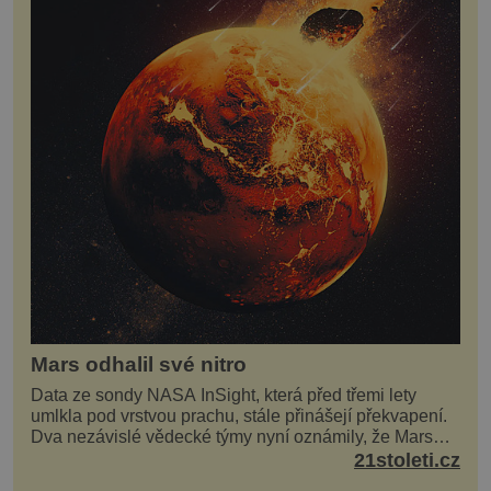
Mars odhalil své nitro
Data ze sondy NASA InSight, která před třemi lety
umlkla pod vrstvou prachu, stále přinášejí překvapení.
Dva nezávislé vědecké týmy nyní oznámily, že Mars
má nejen plášť plný trosek z dávných impaktů,...
21stoleti.cz