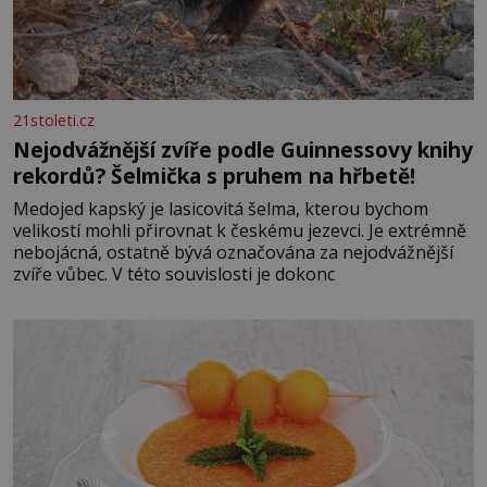
21stoleti.cz
Nejodvážnější zvíře podle Guinnessovy knihy
rekordů? Šelmička s pruhem na hřbetě!
Medojed kapský je lasicovitá šelma, kterou bychom
velikostí mohli přirovnat k českému jezevci. Je extrémně
nebojácná, ostatně bývá označována za nejodvážnější
zvíře vůbec. V této souvislosti je dokonc