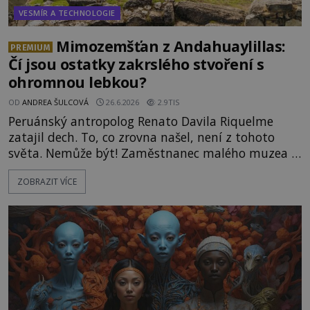
VESMÍR A TECHNOLOGIE
Mimozemšťan z Andahuaylillas:
PREMIUM
Čí jsou ostatky zakrslého stvoření s
ohromnou lebkou?
OD
ANDREA ŠULCOVÁ
26.6.2026
2.9TIS
Peruánský antropolog Renato Davila Riquelme
zatajil dech. To, co zrovna našel, není z tohoto
světa. Nemůže být! Zaměstnanec malého muzea v
peruánském městečku Andahuaylillas nedaleko
ZOBRAZIT VÍCE
legendárního Cuzca pomalu sestupuje z posvátné
hory Apu a přemýšlí, jak s touto zprávou naloží.
Právě nalezl ostatky dvou mimozemšťanů! Vědci
nad nálezem kroutí hlavou. Už na