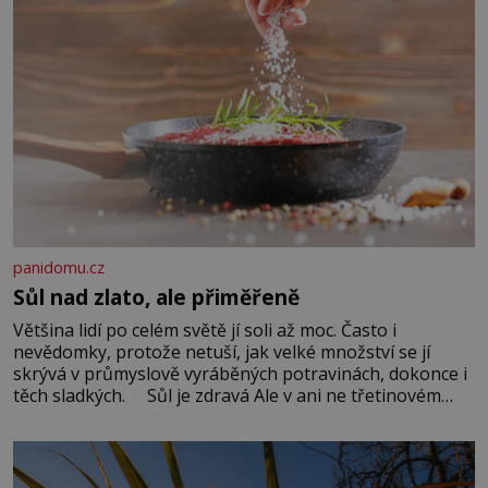
panidomu.cz
Sůl nad zlato, ale přiměřeně
Většina lidí po celém světě jí soli až moc. Často i
nevědomky, protože netuší, jak velké množství se jí
skrývá v průmyslově vyráběných potravinách, dokonce i
těch sladkých. Sůl je zdravá Ale v ani ne třetinovém
množství, než je pro většinu populace běžné. Její
základní složky– sodík a chlór – jsou zásadní pro
správné hospodaření