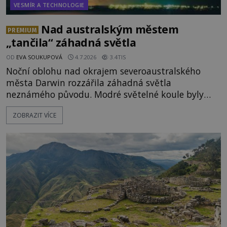
VESMÍR A TECHNOLOGIE
Nad australským městem
PREMIUM
„tančila“ záhadná světla
OD
EVA SOUKUPOVÁ
4.7.2026
3.4TIS
Noční oblohu nad okrajem severoaustralského
města Darwin rozzářila záhadná světla
neznámého původu. Modré světelné koule byly
viditelné nejméně dvacet minut, během nichž se
ZOBRAZIT VÍCE
opakovaně objevovaly a zase mizely. Svědek, který
úkaz zachytil na mobilní telefon, se domnívá, že
mohlo jít o návštěvu ze světa duchů. Záhadný
záznam okamžitě rozpoutal deb