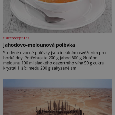
tisicereceptu.cz
Jahodovo-melounová polévka
Studené ovocné polévky jsou ideálním osvěžením pro
horké dny. Potřebujete 200 g jahod 600 g žlutého
melounu 100 ml sladkého dezertního vína 50 g cukru
krystal 1 lžíci medu 200 g zakysané sm