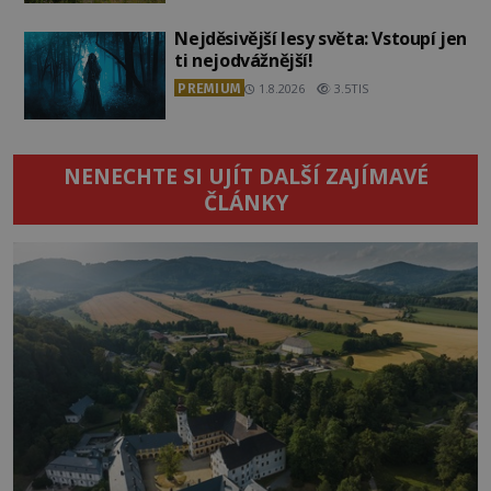
Nejděsivější lesy světa: Vstoupí jen
ti nejodvážnější!
PREMIUM
1.8.2026
3.5TIS
NENECHTE SI UJÍT DALŠÍ ZAJÍMAVÉ
ČLÁNKY