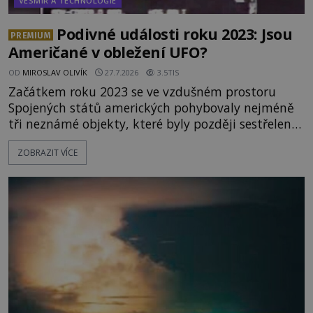
VESMÍR A TECHNOLOGIE
Podivné události roku 2023: Jsou
PREMIUM
Američané v obležení UFO?
OD
MIROSLAV OLIVÍK
27.7.2026
3.5TIS
Začátkem roku 2023 se ve vzdušném prostoru
Spojených států amerických pohybovaly nejméně
tři neznámé objekty, které byly později sestřeleny.
Do dnešních dnů nebyly trosky těchto létajících
ZOBRAZIT VÍCE
těles objeveny. Je možné, že šlo o nějaké nové
armádní výzkumné technologie? Nebo snad byly
mimozemského původu? Dne 4. února roku 2023
vydává