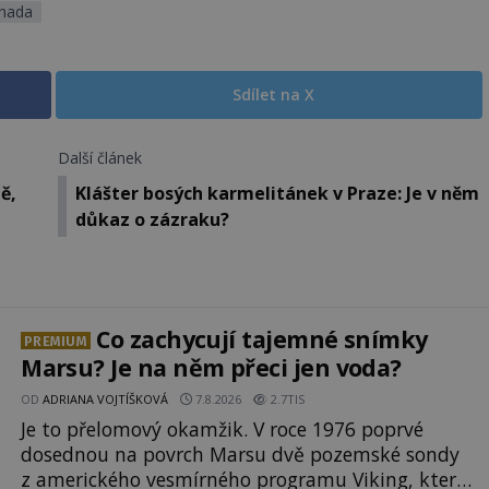
hada
Sdílet na X
Další článek
ě,
Klášter bosých karmelitánek v Praze: Je v něm
důkaz o zázraku?
Co zachycují tajemné snímky
PREMIUM
Marsu? Je na něm přeci jen voda?
OD
ADRIANA VOJTÍŠKOVÁ
7.8.2026
2.7TIS
Je to přelomový okamžik. V roce 1976 poprvé
dosednou na povrch Marsu dvě pozemské sondy
z amerického vesmírného programu Viking, které