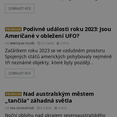
jsou schopny pořídit fotografie záhadami
ZOBRAZIT VÍCE
opředené rudé planety. Viking 1 zde zaznamená
něco naprosto nečekaného. V marsovské oblasti
zvané Cydonie totiž zachytí podivný útvar
připomínající lidskou tvář. NASA (Národní úřad
Podivné události roku 2023: Jsou
PREMIUM
Američané v obležení UFO?
OD
MIROSLAV OLIVÍK
27.7.2026
3.5TIS
Začátkem roku 2023 se ve vzdušném prostoru
Spojených států amerických pohybovaly nejméně
tři neznámé objekty, které byly později
sestřeleny. Do dnešních dnů nebyly trosky těchto
ZOBRAZIT VÍCE
létajících těles objeveny. Je možné, že šlo o nějaké
nové armádní výzkumné technologie? Nebo snad
byly mimozemského původu? Dne 4. února roku
2023 vydává
Nad australským městem
PREMIUM
„tančila“ záhadná světla
OD
EVA SOUKUPOVÁ
4.7.2026
3.4TIS
Noční oblohu nad okrajem severoaustralského