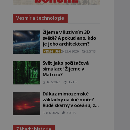
Vesmír a technologie
Žijeme v iluzivním 3D
světě? A pokud ano, kdo
je jeho architektem?
PREMIUM
23.6.2026
3.5TIS
Svět jako počítačová
simulace! Žijeme v
Matrixu?
16.6.2026
3.2TIS
Důkaz mimozemské
základny na dně moře?
Rudé skvrny v oceánu, ze
kterých srší blesky!
8.6.2026
3.0TIS
Záhady historie