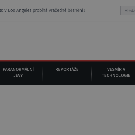
s probíhá vražedné běsnění satanistického gangu vedeného Charles
PARANORMÁLNÍ
REPORTÁŽE
VESMÍR A
JEVY
TECHNOLOGIE