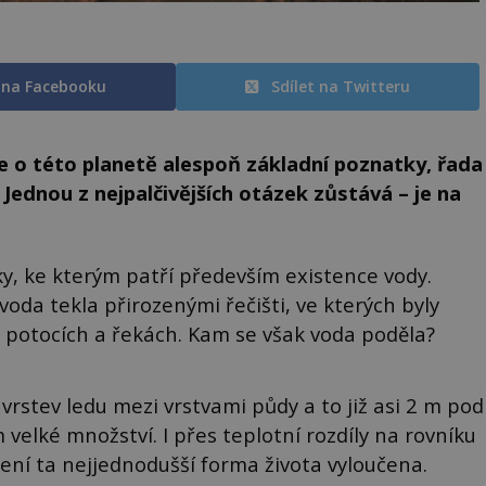
t na Facebooku
Sdílet na Twitteru
 o této planetě alespoň základní poznatky, řada
 Jednou z nejpalčivějších otázek zůstává – je na
ky, ke kterým patří především existence vody.
oda tekla přirozenými řečišti, ve kterých byly
h potocích a řekách. Kam se však voda poděla?
rstev ledu mezi vrstvami půdy a to již asi 2 m pod
velké množství. I přes teplotní rozdíly na rovníku
ení ta nejjednodušší forma života vyloučena.