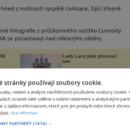
hned s možností vyspělé civilizace, žijící zřejmě
ené fotografie z průzkumného vozítko Curiosity
A se pozastavují nad některými záběry.
NÍ
Lady Lara jako plovoucí
sen
Přepychová dispozice jachty je
ckém
kombinací luxusu s praktickým a
zcela
 stránky používají soubory cookie.
efektivním. Dokonalost v každém
detailu představuje značka Fendi
ově
Casa, kterou byly vybaveny její
bsahu, reklam a analýze návštěvnosti používáme soubory cookie. 
ohou
rezidenceonline.cz
paluby. Monacký přístav nabízí
šich stránek také sdílíme s našimi reklamními a analytickými partn
každoročn...
s dalšími informacemi, které jste jim poskytli nebo které shromá
vají dojem asociace s pozemskými věcmi, jako
lužeb.
Více informací
n apod., objevují se i jiné, nad kterými nelze úplně
CHNY PARTNERY
(1616) →