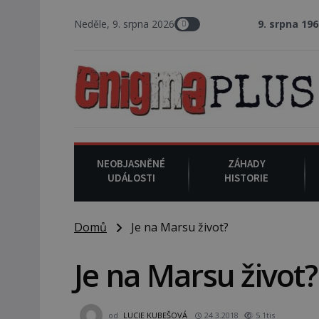
Neděle, 9. srpna 2026
9. srpna 1969
: V Los Angele
NEOBJASNĚNÉ
ZÁHADY
UDÁLOSTI
HISTORIE
Domů
Je na Marsu život?
Je na Marsu život?
od
LUCIE KUBEŠOVÁ
24.3.2018
5.1tis