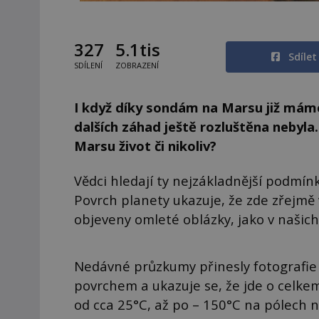
327
5.1tis
Sdíle
SDÍLENÍ
ZOBRAZENÍ
I když díky sondám na Marsu již máme
dalších záhad ještě rozluštěna nebyla.
Marsu život či nikoliv?
Vědci hledají ty nejzákladnější podmín
Povrch planety ukazuje, že zde zřejmě v
objeveny omleté oblázky, jako v našic
Nedávné průzkumy přinesly fotografie v
povrchem a ukazuje se, že jde o celkem 
od cca 25°C, až po – 150°C na pólech n