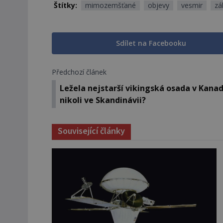
Štítky:
mimozemšťané
objevy
vesmir
zá
Sdílet na Facebooku
Předchozí článek
Ležela nejstarší vikingská osada v Kanad
nikoli ve Skandinávii?
Související články