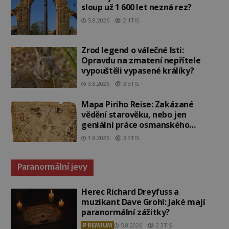
sloup už 1 600 let nezná rez?
5.8.2026
2.1TIS
Zrod legend o válečné lsti:
Opravdu na zmatení nepřítele
vypouštěli vypasené králíky?
3.8.2026
3.3TIS
Mapa Piriho Reise: Zakázané
vědění starověku, nebo jen
geniální práce osmanského
admirála?
1.8.2026
3.3TIS
Paranormální jevy
Herec Richard Dreyfuss a
muzikant Dave Grohl: Jaké mají
paranormální zážitky?
PREMIUM
5.8.2026
2.2TIS