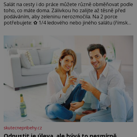
Salát na cesty i do práce můžete různě obměňovat podle
toho, co máte doma. Zálivkou ho zalijte až těsně před
podáváním, aby zeleninu nerozmočila. Na 2 porce
potřebujete: ✿ 1/4 ledového nebo jiného salátu (římský
salát, polníček…) ✿ 1 malá konzerva kukuřice ✿ ½
okurky ✿ 2 rajčata Zálivka: ✿ 4 lžíce olivového oleje ✿ 1
lžíci citronové šťávy ✿ ½ stroužku
skutecnepribehy.cz
Odpustit je úleva, ale bývá to nesmírně