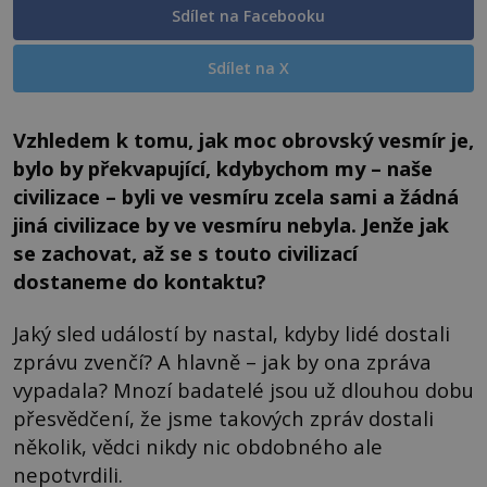
Sdílet na Facebooku
Sdílet na X
Vzhledem k tomu, jak moc obrovský vesmír je,
bylo by překvapující, kdybychom my – naše
civilizace – byli ve vesmíru zcela sami a žádná
jiná civilizace by ve vesmíru nebyla. Jenže jak
se zachovat, až se s touto civilizací
dostaneme do kontaktu?
Jaký sled událostí by nastal, kdyby lidé dostali
zprávu zvenčí? A hlavně – jak by ona zpráva
vypadala? Mnozí badatelé jsou už dlouhou dobu
přesvědčení, že jsme takových zpráv dostali
několik, vědci nikdy nic obdobného ale
nepotvrdili.