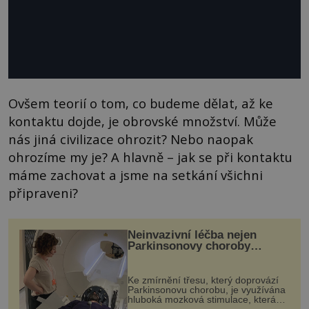
Ovšem teorií o tom, co budeme dělat, až ke
kontaktu dojde, je obrovské množství. Může
nás jiná civilizace ohrozit? Nebo naopak
ohrozíme my je? A hlavně – jak se při kontaktu
máme zachovat a jsme na setkání všichni
připraveni?
Neinvazivní léčba nejen
Parkinsonovy choroby
pomocí ultrazvukové
„helmy“
Ke zmírnění třesu, který doprovází
Parkinsonovu chorobu, je využívána
hluboká mozková stimulace, která
však vyžaduje vysoce invazivní