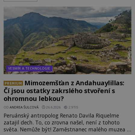
úkaz zachytil na mobilní telefon, se domnívá, že
mohlo jít o návštěvu ze světa duchů. Záhadný
záznam okamžitě rozpoutal deb
VESMÍR A TECHNOLOGIE
Mimozemšťan z Andahuaylillas:
PREMIUM
Čí jsou ostatky zakrslého stvoření s
ohromnou lebkou?
OD
ANDREA ŠULCOVÁ
26.6.2026
2.9TIS
Peruánský antropolog Renato Davila Riquelme
zatajil dech. To, co zrovna našel, není z tohoto
světa. Nemůže být! Zaměstnanec malého muzea v