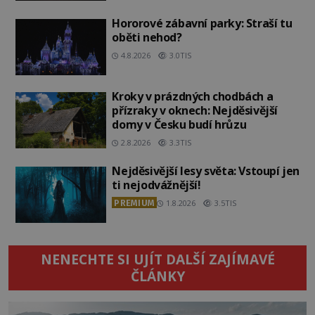
Hororové zábavní parky: Straší tu
oběti nehod?
4.8.2026
3.0TIS
Kroky v prázdných chodbách a
přízraky v oknech: Nejděsivější
domy v Česku budí hrůzu
2.8.2026
3.3TIS
Nejděsivější lesy světa: Vstoupí jen
ti nejodvážnější!
PREMIUM
1.8.2026
3.5TIS
NENECHTE SI UJÍT DALŠÍ ZAJÍMAVÉ
ČLÁNKY