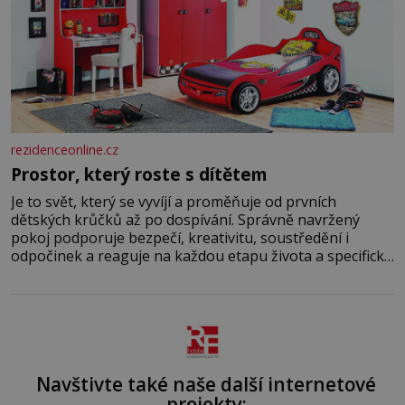
rezidenceonline.cz
Prostor, který roste s dítětem
Je to svět, který se vyvíjí a proměňuje od prvních
dětských krůčků až po dospívání. Správně navržený
pokoj podporuje bezpečí, kreativitu, soustředění i
odpočinek a reaguje na každou etapu života a specifické
potřeby dítěte. Pro nejmenší je klíčová jednoduchost,
měkkost a bezpečí, proto by pokoj miminka měl působit
především klidně a útulně. Předškolní věk je
Navštivte také naše další internetové
projekty: