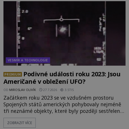
VESMÍR A TECHNOLOGIE
Podivné události roku 2023: Jsou
PREMIUM
Američané v obležení UFO?
OD
MIROSLAV OLIVÍK
27.7.2026
3.5TIS
Začátkem roku 2023 se ve vzdušném prostoru
Spojených států amerických pohybovaly nejméně
tři neznámé objekty, které byly později sestřeleny.
Do dnešních dnů nebyly trosky těchto létajících
ZOBRAZIT VÍCE
těles objeveny. Je možné, že šlo o nějaké nové