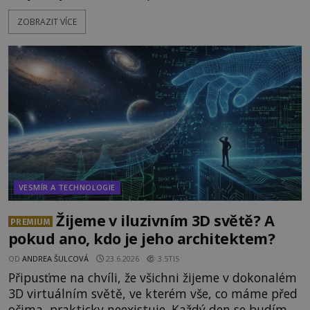
vesmírné lodě plnící na Zemi nám neznámý úkol?
ZOBRAZIT VÍCE
Skokani mezi dimenzemi, putující po mostech
skrze reality do paralelních světů? O všech těchto
možnostech již desítky let vzrušeně diskutují
vědci, ufologo
VESMÍR A TECHNOLOGIE
Žijeme v iluzivním 3D světě? A
PREMIUM
pokud ano, kdo je jeho architektem?
OD
ANDREA ŠULCOVÁ
23.6.2026
3.5TIS
Připusťme na chvíli, že všichni žijeme v dokonalém
3D virtuálním světě, ve kterém vše, co máme před
očima, prakticky neexistuje. Každý den se budíme