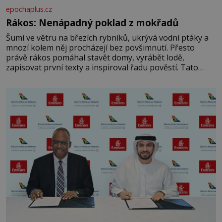
epochaplus.cz
Rákos: Nenápadný poklad z mokřadů
Šumí ve větru na březích rybníků, ukrývá vodní ptáky a
mnozí kolem něj procházejí bez povšimnutí. Přesto
právě rákos pomáhal stavět domy, vyrábět lodě,
zapisovat první texty a inspiroval řadu pověstí. Tato
skromná, ale užitečná rostlina provází člověka už tisíce
let. Většina lidí vnímá rákos jen jako obyčejnou kulisu
letního koupání. Stačí se však podívat