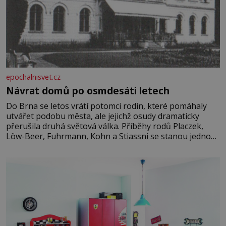
epochalnisvet.cz
Návrat domů po osmdesáti letech
Do Brna se letos vrátí potomci rodin, které pomáhaly
utvářet podobu města, ale jejichž osudy dramaticky
přerušila druhá světová válka. Příběhy rodů Placzek,
Löw-Beer, Fuhrmann, Kohn a Stiassni se stanou jednou
z hlavních dramaturgických linií festivalu židovské
kultury ŠTETL FEST 2026. Některé návraty nejsou
jednoduché. Místa, která si člověk pamatuje z rodinných
vyprávění, už dávno