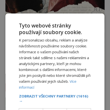
Tyto webové stránky
používají soubory cookie.
K personalizaci obsahu, reklam a analýze
návštěvnosti používáme soubory cookie.
Informace o vašem používání našich
stránek také sdílíme s našimi reklamními a
analytickými partnery, kteří je mohou
kombinovat s dalšími informacemi, které
jste jim poskytli nebo které shromáždili při
vašem používání jejich služeb.
Více
Vesmír a technologie
informací
ZOBRAZIT VŠECHNY PARTNERY
(1616)
Svět jako počítačová simulace!
→
Žijeme v Matrixu?