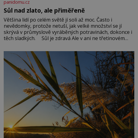
panidomu.cz
Sůl nad zlato, ale přiměřeně
Většina lidí po celém světě jí soli až moc. Často i
nevědomky, protože netuší, jak velké množství se jí
skrývá v průmyslově vyráběných potravinách, dokonce i
těch sladkých. Sůl je zdravá Ale v ani ne třetinovém
množství, než je pro většinu populace běžné. Její
základní složky– sodík a chlór – jsou zásadní pro
správné hospodaření