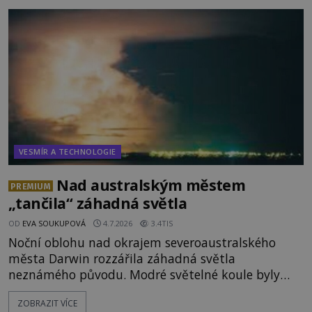
armádní výzkumné technologie? Nebo snad byly
mimozemského původu? Dne 4. února roku 2023
vydává
VESMÍR A TECHNOLOGIE
Nad australským městem
PREMIUM
„tančila“ záhadná světla
OD
EVA SOUKUPOVÁ
4.7.2026
3.4TIS
Noční oblohu nad okrajem severoaustralského
města Darwin rozzářila záhadná světla
neznámého původu. Modré světelné koule byly
viditelné nejméně dvacet minut, během nichž se
ZOBRAZIT VÍCE
opakovaně objevovaly a zase mizely. Svědek, který