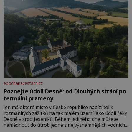
epochanacestach.cz
Poznejte údolí Desné: od Dlouhých strání po
termální prameny
Jen málokteré místo v České republice nabízí tolik
rozmanitých zážitků na tak malém území jako údolí řeky
Desné v srdci Jeseníků. Během jediného dne můžete
nahlédnout do útrob jedné z nejvýznamnějších vodních
elektráren v Evropě, vydat se na horské hřebeny, projet