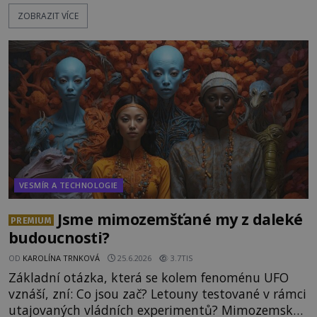
peruánském městečku Andahuaylillas nedaleko
ZOBRAZIT VÍCE
legendárního Cuzca pomalu sestupuje z posvátné
hory Apu a přemýšlí, jak s touto zprávou naloží.
Právě nalezl ostatky dvou mimozemšťanů! Vědci
nad nálezem kroutí hlavou. Už na
VESMÍR A TECHNOLOGIE
Jsme mimozemšťané my z daleké
PREMIUM
budoucnosti?
OD
KAROLÍNA TRNKOVÁ
25.6.2026
3.7TIS
Základní otázka, která se kolem fenoménu UFO
vznáší, zní: Co jsou zač? Letouny testované v rámci
utajovaných vládních experimentů? Mimozemské