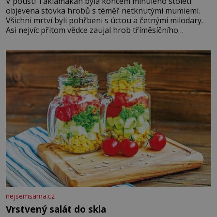
V poušti Taklamakan byla koncem minulého století
objevena stovka hrobů s téměř netknutými mumiemi.
Všichni mrtví byli pohřbeni s úctou a četnými milodary.
Asi nejvíc přitom vědce zaujal hrob tříměsíčního
chlapečka s modrou filcovou čapkou, z níž se draly
blonďaté vlásky. Fakt, že jsou těla dávných lidí nesmírně
dobře zachovalá, přičítají odborníci zdejším klimatickým
podmínkám. Sucho, prosolené písky a extrémně
nejsemsama.cz
Vrstvený salát do skla