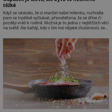
těžké
Když se ukázalo, že si manžel našel milenku, rozhodla
jsem se trpělivě vyčkávat, přesvědčena, že se dříve či
později vrátí k rodině. Možná je to jedna z nejtěžších věcí
na světě. Ale každý, kdo s tím má nějaké zkušenosti, se
zapřísahá, že pokud odpustíte, znatelně se vám uleví.
Když se ke mně doneslo, že si manžel pořídil milenku,