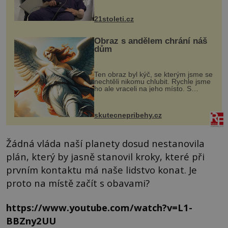
zákrok. Ultrazvuk zase není vhodný
k dostatečně přesnému zacílení ...
21stoleti.cz
Obraz s andělem chrání náš
dům
Ten obraz byl kýč, se kterým jsme se
nechtěli nikomu chlubit. Rychle jsme
ho ale vraceli na jeho místo. S
manželem Vaškem jsme si pořídili
chaloupku, takový domek na severu
Čech, kde jsme si naplánova...
skutecnepribehy.cz
Žádná vláda naší planety dosud nestanovila
plán, který by jasně stanovil kroky, které při
prvním kontaktu má naše lidstvo konat. Je
proto na místě začít s obavami?
https://www.youtube.com/watch?v=L1-
BBZny2UU