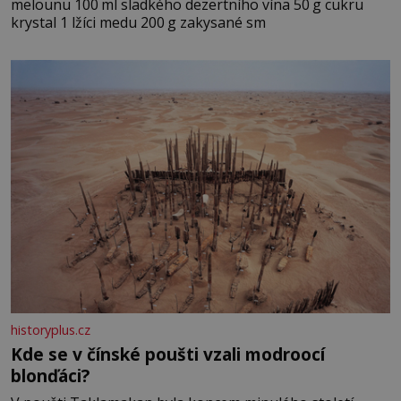
melounu 100 ml sladkého dezertního vína 50 g cukru
krystal 1 lžíci medu 200 g zakysané sm
historyplus.cz
Kde se v čínské poušti vzali modroocí
blonďáci?