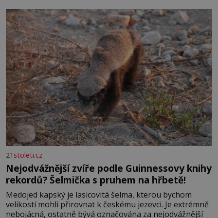
se na koloběžce a den zakončit poznáváním památek ve
Velkých Losinách nebo v termálním
21stoleti.cz
Nejodvážnější zvíře podle Guinnessovy knihy
rekordů? Šelmička s pruhem na hřbetě!
Medojed kapský je lasicovitá šelma, kterou bychom
velikostí mohli přirovnat k českému jezevci. Je extrémně
nebojácná, ostatně bývá označována za nejodvážnější