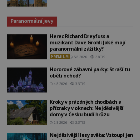
Paranormální jevy
Herec Richard Dreyfuss a
muzikant Dave Grohl: Jaké mají
paranormální zážitky?
PREMIUM
5.8.2026
2.8TIS
Hororové zábavní parky: Straší tu
oběti nehod?
4.8.2026
3.3TIS
Kroky v prázdných chodbách a
přízraky v oknech: Nejděsivější
domy v Česku budí hrůzu
2.8.2026
3.3TIS
Nejděsivější lesy světa: Vstoupí jen