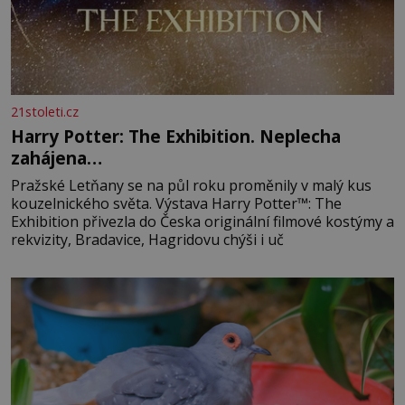
21stoleti.cz
Harry Potter: The Exhibition. Neplecha
zahájena…
Pražské Letňany se na půl roku proměnily v malý kus
kouzelnického světa. Výstava Harry Potter™: The
Exhibition přivezla do Česka originální filmové kostýmy a
rekvizity, Bradavice, Hagridovu chýši i uč