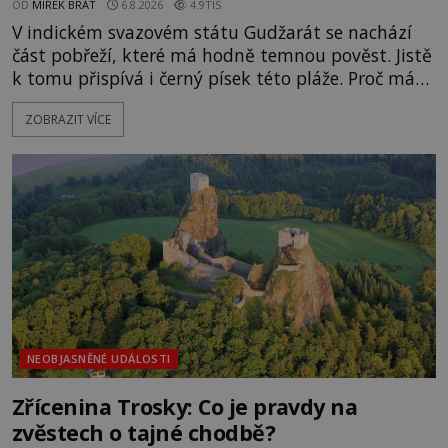
OD
MIREK BRÁT
6.8.2026
4.9TIS
V indickém svazovém státu Gudžarát se nachází
část pobřeží, které má hodně temnou pověst. Jistě
k tomu přispívá i černý písek této pláže. Proč má
pláž takové netypické zbarvení? Nakolik jsou
ZOBRAZIT VÍCE
pravdivé historky, že zde došlo k nevysvětlitelným
zmizením turistů? Ti, kteří se nebojí, nás mohou
následovat. Vstupujeme na pláž Dumas ve městě
Surat. Gu
NEOBJASNĚNÉ UDÁLOSTI
Zřícenina Trosky: Co je pravdy na
zvěstech o tajné chodbě?