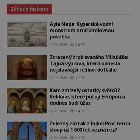
Záhady historie
Ayia Napa: Kyperské vodní
monstrum s mírumilovnou
povahou
7.8.2026
3.8TIS
Ztracený hrob svatého Mikuláše:
Tajná výprava, která odnesla
nejslavnější relikvii do Itálie
7.8.2026
1.2TIS
Kam zmizely ostatky světců?
Relikvie, které putují Evropou a
dodnes budí úžas
6.8.2026
2.4TIS
Železný zázrak z Indie: Proč tento
sloup už 1 600 let nezná rez?
5.8.2026
2.6TIS