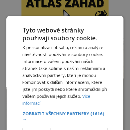
Tyto webové stránky
reklama
používají soubory cookie.
K personalizaci obsahu, reklam a analýze
návštěvnosti používáme soubory cookie.
Informace o vašem používání našich
stránek také sdílíme s našimi reklamními a
analytickými partnery, kteří je mohou
kombinovat s dalšími informacemi, které
jste jim poskytli nebo které shromáždili při
vašem používání jejich služeb.
Více
informací
ZOBRAZIT VŠECHNY PARTNERY
(1616)
→