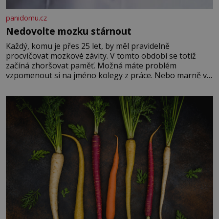
panidomu.cz
Nedovolte mozku stárnout
Každý, komu je přes 25 let, by měl pravidelně
procvičovat mozkové závity. V tomto období se totiž
začíná zhoršovat paměť. Možná máte problém
vzpomenout si na jméno kolegy z práce. Nebo marně v
paměti lovíte název knížky, kterou jste nedávno přečetli.
Je to opravdu tak, s věkem jako kdyby se paměť
rozhodla stávkovat. Cvičte