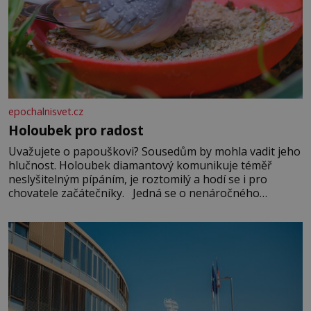
epochalnisvet.cz
Holoubek pro radost
Uvažujete o papouškovi? Sousedům by mohla vadit jeho
hlučnost. Holoubek diamantový komunikuje téměř
neslyšitelným pípáním, je roztomilý a hodí se i pro
chovatele začátečníky. Jedná se o nenáročného
klidného ptáčka, který většinu dne jen posedává. Hodně
času tráví na zemi, kde sbírá zbytky semínek Jeho
domovinou je prakticky celá Austrálie s výjimkou
pobřežní oblasti.