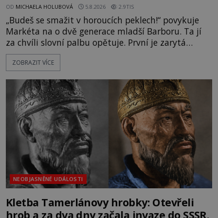
OD
MICHAELA HOLUBOVÁ
5.8.2026
2.9TIS
„Budeš se smažit v horoucích peklech!“ povykuje
Markéta na o dvě generace mladší Barboru. Ta jí
za chvíli slovní palbu opětuje. První je zarytá
katolička, druhá přesvědčená kališnice. A každá z
ZOBRAZIT VÍCE
nich se usídlí na jedné z věží slavného hradu
Trosky. Šlechtic Ota IV. z Bergova (1399–1452) patří
mezi vůdce protihusitského boje. Za manželku má
skutečně jistou
NEOBJASNĚNÉ UDÁLOSTI
Kletba Tamerlánovy hrobky: Otevřeli
hrob a za dva dny začala invaze do SSSR.