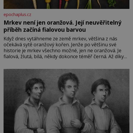
epochaplus.cz
Mrkev není jen oranžová. Její neuvěřitelný
příběh začíná fialovou barvou
Když dnes vytáhneme ze země mrkev, většina z nás
očekává sytě oranžový kořen. Jenže po většinu své
historie je mrkev všechno možné, jen ne oranžová. Je
fialová, žlutá, bílá, někdy dokonce téměř černá. Až díky
stovkám let pečlivého šlechtění se z ní stává zelenina,
bez které si českou zahradu ani nedokážeme představit.
Její příběh je