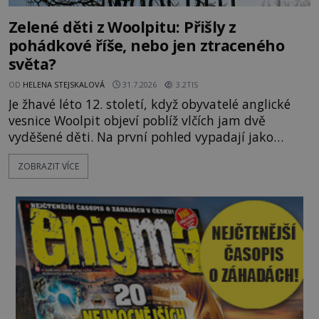
Zelené děti z Woolpitu: Přišly z
pohádkové říše, nebo jen ztraceného
světa?
OD
HELENA STEJSKALOVÁ
31.7.2026
3.2TIS
Je žhavé léto 12. století, když obyvatelé anglické
vesnice Woolpit objeví poblíž vlčích jam dvě
vyděšené děti. Na první pohled vypadají jako
každé jiné, až na jednu děsivou výjimku. Jejich
ZOBRAZIT VÍCE
kůže má nazelenalý odstín, mluví
nesrozumitelnou řečí a odmítají jakékoli jídlo
kromě syrových bobů. Příběh se rychle stává
jednou z největších záhad středověké Anglie a ani
po téměř devíti stech letech není