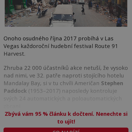
Onoho osudného října 2017 probíhá v Las
Vegas každoroční hudební festival Route 91
Harvest.
Zhruba 22 000 účastníků akce netuší, že vysoko
nad nimi, ve 32. patře naproti stojícího hotelu
Mandalay Bay, si v tu chvíli Američan
Stephen
Paddock
(1953–2017) naposledy kontroluje
svých 24 automatických a poloautomatických
zbraní.
Zbývá vám 95
%
článku k dočtení. Nenechte si
to ujít!