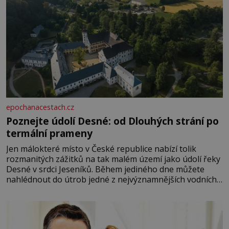
epochanacestach.cz
Poznejte údolí Desné: od Dlouhých strání po
termální prameny
Jen málokteré místo v České republice nabízí tolik
rozmanitých zážitků na tak malém území jako údolí řeky
Desné v srdci Jeseníků. Během jediného dne můžete
nahlédnout do útrob jedné z nejvýznamnějších vodních
elektráren v Evropě, vydat se na horské hřebeny, projet
se na koloběžce a den zakončit poznáváním památek ve
Velkých Losinách nebo v termálním