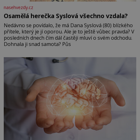
nasehvezdy.cz
Osamělá herečka Syslová všechno vzdala?
Nedávno se povídalo, že má Dana Syslová (80) blízkého
přítele, který je jí oporou. Ale je to ještě vůbec pravda? V
posledních dnech čím dál častěji mluví o svém odchodu.
Dohnala ji snad samota? Půs