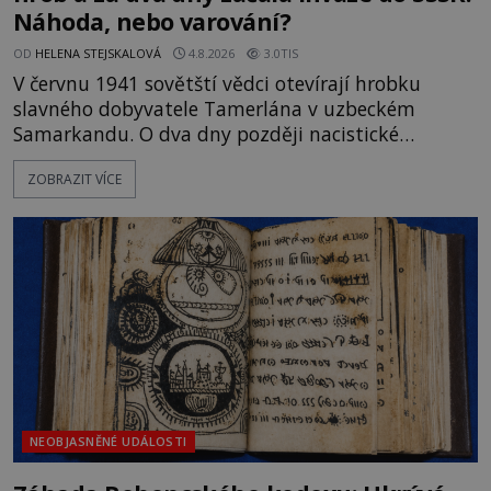
Náhoda, nebo varování?
OD
HELENA STEJSKALOVÁ
4.8.2026
3.0TIS
V červnu 1941 sovětští vědci otevírají hrobku
slavného dobyvatele Tamerlána v uzbeckém
Samarkandu. O dva dny později nacistické
Německo zahajuje operaci Barbarossa a napadá
ZOBRAZIT VÍCE
Sovětský svaz. Shoda dat je natolik zarážející, že se
rodí jedna z nejslavnějších „kleteb“ 20. století. Je
na legendě něco pravdy, nebo jde jen o fascinující
souhru okolností? Když antropolog Michail
Gerasimov (1907-1970) a
NEOBJASNĚNÉ UDÁLOSTI