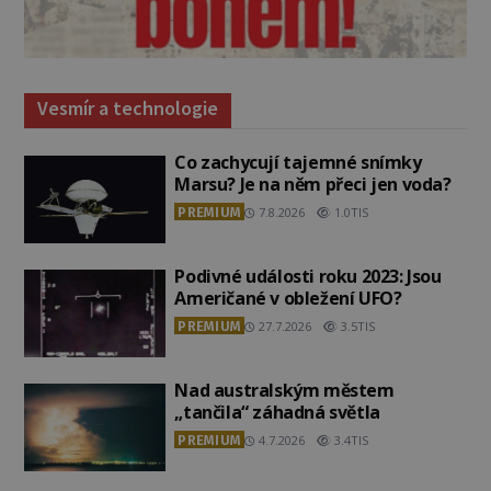
Vesmír a technologie
Co zachycují tajemné snímky
Marsu? Je na něm přeci jen voda?
PREMIUM
7.8.2026
1.0TIS
Podivné události roku 2023: Jsou
Američané v obležení UFO?
PREMIUM
27.7.2026
3.5TIS
Nad australským městem
„tančila“ záhadná světla
PREMIUM
4.7.2026
3.4TIS