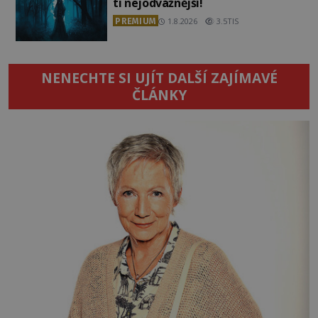
ti nejodvážnější!
PREMIUM
1.8.2026
3.5TIS
NENECHTE SI UJÍT DALŠÍ ZAJÍMAVÉ
ČLÁNKY