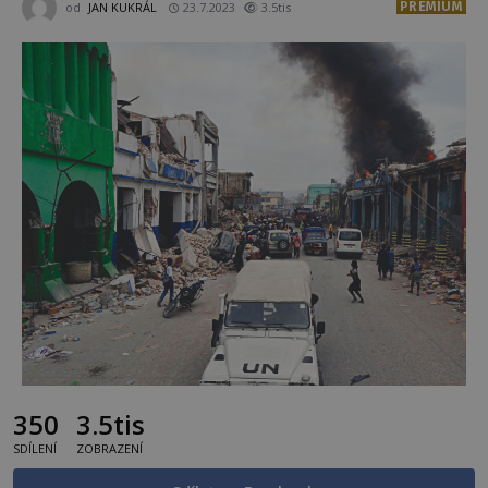
PREMIUM
od
JAN KUKRÁL
23.7.2023
3.5tis
350
3.5tis
SDÍLENÍ
ZOBRAZENÍ