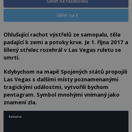
Sdílet na Facebooku
Sdílet na X
Ohlušující rachot výstřelů ze samopalu, těla
padající k zemi a potoky krve. Je 1. října 2017 a
šílený střelec rozehrál v Las Vegas ruletu se
smrtí.
Kdybychom na mapě Spojených států propojili
Las Vegas s dalšími místy poznamenanými
tragickými událostmi, vytvořili bychom
pentagram.
Symbol mnohými vnímaný jako
znamení zla.
Reklama