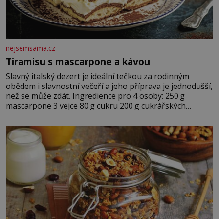
nejsemsama.cz
Tiramisu s mascarpone a kávou
Slavný italský dezert je ideální tečkou za rodinným
obědem i slavnostní večeří a jeho příprava je jednodušší,
než se může zdát. Ingredience pro 4 osoby: 250 g
mascarpone 3 vejce 80 g cukru 200 g cukrářských
piškotů 250 ml silné kávy 2 lžíce amaretta kakao na
posypání Postup: Oddělte žloutky od bílků. Žloutky
vyšlehejte s cukrem do světlé pěny a postupně do nich
vmíchejte mascarpone, aby vznikl hladký