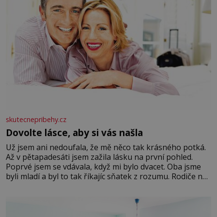
skutecnepribehy.cz
Dovolte lásce, aby si vás našla
Už jsem ani nedoufala, že mě něco tak krásného potká.
Až v pětapadesáti jsem zažila lásku na první pohled.
Poprvé jsem se vdávala, když mi bylo dvacet. Oba jsme
byli mladí a byl to tak říkajíc sňatek z rozumu. Rodiče nás
dali dohromady, Toník byl dobře zaopatřený mladý muž.
Manželství nám oběma moc nesvědčilo, brzy jsme zjistili,
že