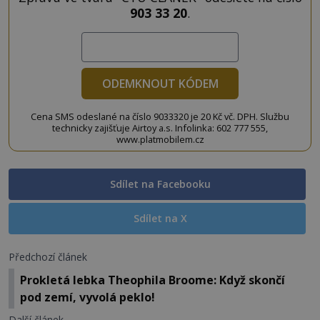
903 33 20
.
ODEMKNOUT KÓDEM
Cena SMS odeslané na číslo 9033320 je 20 Kč vč. DPH. Službu
technicky zajišťuje Airtoy a.s. Infolinka: 602 777 555,
www.platmobilem.cz
Sdílet na Facebooku
Sdílet na X
Předchozí článek
Prokletá lebka Theophila Broome: Když skončí
pod zemí, vyvolá peklo!
Další článek