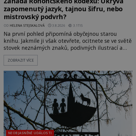
Záhada Rohoncského kodexu: Ukrývá
zapomenutý jazyk, tajnou šifru, nebo
mistrovský podvrh?
OD
HELENA STEJSKALOVÁ
3.8.2026
3.1TIS
Na první pohled připomíná obyčejnou starou
knihu. Jakmile ji však otevřete, ocitnete se ve světě
stovek neznámých znaků, podivných ilustrací a
textu, který už téměř dvě století vzdoruje všem
ZOBRAZIT VÍCE
pokusům o rozluštění. Rohoncský kodex patří mezi
největší záhady evropských dějin a dodnes nikdo s
jistotou neví, kdo jej napsal, kdy vznikl ani co
vlastně vypráví. Rohoncský kodex se poprvé
objevuje v roce
NEOBJASNĚNÉ UDÁLOSTI