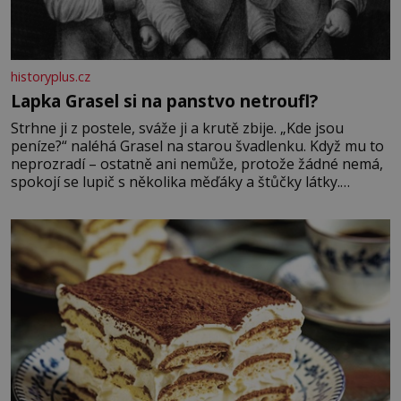
historyplus.cz
Lapka Grasel si na panstvo netroufl?
Strhne ji z postele, sváže ji a krutě zbije. „Kde jsou
peníze?“ naléhá Grasel na starou švadlenku. Když mu to
neprozradí – ostatně ani nemůže, protože žádné nemá,
spokojí se lupič s několika měďáky a štůčky látky.
Zraněná žena pár dní nato umírá. Je to muž nebývale
krutý. Jeho činy budí hrůzu ještě dlouho po jeho smrti