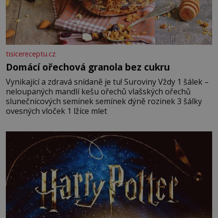
tisicereceptu.cz
Domácí ořechová granola bez cukru
Vynikající a zdravá snídaně je tu! Suroviny Vždy 1 šálek –
neloupaných mandlí kešu ořechů vlašských ořechů
slunečnicových semínek semínek dýně rozinek 3 šálky
ovesných vloček 1 lžíce mlet