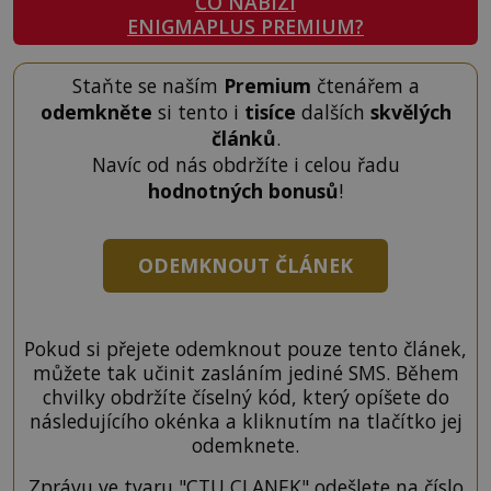
CO NABÍZÍ
ENIGMAPLUS PREMIUM?
Staňte se naším
Premium
čtenářem a
odemkněte
si tento i
tisíce
dalších
skvělých
článků
.
Navíc od nás obdržíte i celou řadu
hodnotných bonusů
!
ODEMKNOUT ČLÁNEK
Pokud si přejete odemknout pouze tento článek,
můžete tak učinit zasláním jediné SMS. Během
chvilky obdržíte číselný kód, který opíšete do
následujícího okénka a kliknutím na tlačítko jej
odemknete.
Zprávu ve tvaru "CTU CLANEK" odešlete na číslo