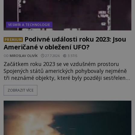
VESMÍR A TECHNOLOGIE
Podivné události roku 2023: Jsou
PREMIUM
Američané v obležení UFO?
OD
MIROSLAV OLIVÍK
27.7.2026
3.5TIS
Začátkem roku 2023 se ve vzdušném prostoru
Spojených států amerických pohybovaly nejméně
tři neznámé objekty, které byly později sestřeleny.
Do dnešních dnů nebyly trosky těchto létajících
ZOBRAZIT VÍCE
těles objeveny. Je možné, že šlo o nějaké nové
armádní výzkumné technologie? Nebo snad byly
mimozemského původu? Dne 4. února roku 2023
vydává