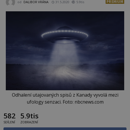
PREMIUM
od
DALIBOR VRÁNA
31.5.2020
5.9tis
Odhalení utajovaných spisů z Kanady vyvolá mezi
ufology senzaci. Foto: nbcnews.com
582
5.9tis
SDÍLENÍ
ZOBRAZENÍ