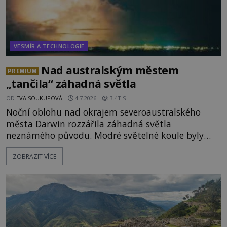
VESMÍR A TECHNOLOGIE
Nad australským městem
PREMIUM
„tančila“ záhadná světla
OD
EVA SOUKUPOVÁ
4.7.2026
3.4TIS
Noční oblohu nad okrajem severoaustralského
města Darwin rozzářila záhadná světla
neznámého původu. Modré světelné koule byly
viditelné nejméně dvacet minut, během nichž se
ZOBRAZIT VÍCE
opakovaně objevovaly a zase mizely. Svědek, který
úkaz zachytil na mobilní telefon, se domnívá, že
mohlo jít o návštěvu ze světa duchů. Záhadný
záznam okamžitě rozpoutal deb