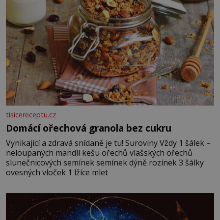
tisicereceptu.cz
Domácí ořechová granola bez cukru
Vynikající a zdravá snídaně je tu! Suroviny Vždy 1 šálek –
neloupaných mandlí kešu ořechů vlašských ořechů
slunečnicových semínek semínek dýně rozinek 3 šálky
ovesných vloček 1 lžíce mlet