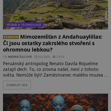
VESMÍR A TECHNOLOGIE
Mimozemšťan z Andahuaylillas:
PREMIUM
Čí jsou ostatky zakrslého stvoření s
ohromnou lebkou?
OD
ANDREA ŠULCOVÁ
26.6.2026
2.9TIS
Peruánský antropolog Renato Davila Riquelme
zatajil dech. To, co zrovna našel, není z tohoto
světa. Nemůže být! Zaměstnanec malého muzea v
peruánském městečku Andahuaylillas nedaleko
ZOBRAZIT VÍCE
legendárního Cuzca pomalu sestupuje z posvátné
hory Apu a přemýšlí, jak s touto zprávou naloží.
Právě nalezl ostatky dvou mimozemšťanů! Vědci
nad nálezem kroutí hlavou. Už na