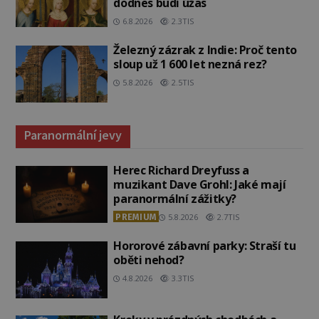
dodnes budí úžas
6.8.2026
2.3TIS
Železný zázrak z Indie: Proč tento
sloup už 1 600 let nezná rez?
5.8.2026
2.5TIS
Paranormální jevy
Herec Richard Dreyfuss a
muzikant Dave Grohl: Jaké mají
paranormální zážitky?
PREMIUM
5.8.2026
2.7TIS
Hororové zábavní parky: Straší tu
oběti nehod?
4.8.2026
3.3TIS