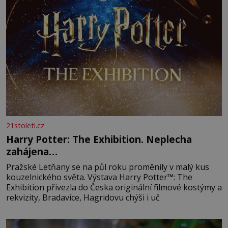
21stoleti.cz
Harry Potter: The Exhibition. Neplecha
zahájena…
Pražské Letňany se na půl roku proměnily v malý kus
kouzelnického světa. Výstava Harry Potter™: The
Exhibition přivezla do Česka originální filmové kostýmy a
rekvizity, Bradavice, Hagridovu chýši i uč