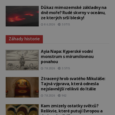
Důkaz mimozemské základny na
dně moře? Rudé skvrny v oceánu,
ze kterých srší blesky!
8.6.2026
3.0TIS
Záhady historie
Ayia Napa: Kyperské vodní
monstrum s mírumilovnou
povahou
7.8.2026
3.5TIS
Ztracený hrob svatého Mikuláše:
Tajná výprava, která odnesla
nejslavnější relikvii do Itálie
7.8.2026
962
Kam zmizely ostatky světců?
Relikvie, které putují Evropou a