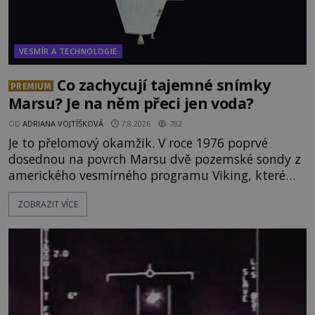
VESMÍR A TECHNOLOGIE
Co zachycují tajemné snímky
PREMIUM
Marsu? Je na něm přeci jen voda?
OD
ADRIANA VOJTÍŠKOVÁ
7.8.2026
782
Je to přelomový okamžik. V roce 1976 poprvé
dosednou na povrch Marsu dvě pozemské sondy z
amerického vesmírného programu Viking, které
jsou schopny pořídit fotografie záhadami
ZOBRAZIT VÍCE
opředené rudé planety. Viking 1 zde zaznamená
něco naprosto nečekaného. V marsovské oblasti
zvané Cydonie totiž zachytí podivný útvar
připomínající lidskou tvář. NASA (Národní úřad