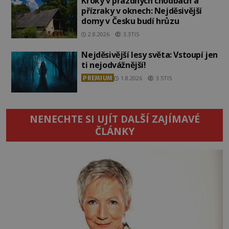
Kroky v prázdných chodbách a
přízraky v oknech: Nejděsivější
domy v Česku budí hrůzu
2.8.2026
3.3TIS
Nejděsivější lesy světa: Vstoupí jen
ti nejodvážnější!
PREMIUM
1.8.2026
3.5TIS
NENECHTE SI UJÍT DALŠÍ ZAJÍMAVÉ
ČLÁNKY