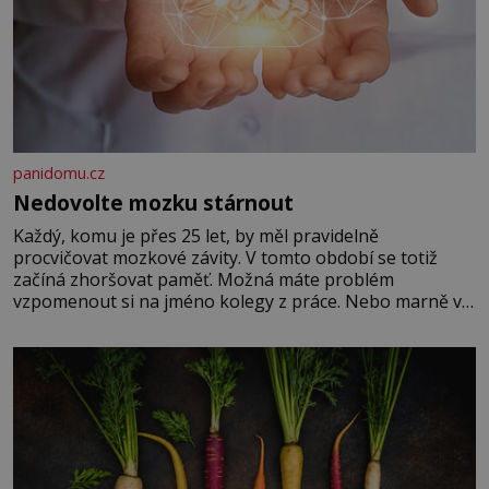
panidomu.cz
Nedovolte mozku stárnout
Každý, komu je přes 25 let, by měl pravidelně
procvičovat mozkové závity. V tomto období se totiž
začíná zhoršovat paměť. Možná máte problém
vzpomenout si na jméno kolegy z práce. Nebo marně v
paměti lovíte název knížky, kterou jste nedávno přečetli.
Je to opravdu tak, s věkem jako kdyby se paměť
rozhodla stávkovat. Cvičte