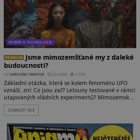
VESMÍR A TECHNOLOGIE
Jsme mimozemšťané my z daleké
PREMIUM
budoucnosti?
OD
KAROLÍNA TRNKOVÁ
25.6.2026
3.7TIS
Základní otázka, která se kolem fenoménu UFO
vznáší, zní: Co jsou zač? Letouny testované v rámci
utajovaných vládních experimentů? Mimozemské
vesmírné lodě plnící na Zemi nám neznámý úkol?
ZOBRAZIT VÍCE
Skokani mezi dimenzemi, putující po mostech
skrze reality do paralelních světů? O všech těchto
možnostech již desítky let vzrušeně diskutují
vědci, ufologo