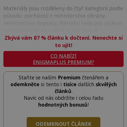
Materiály jsou rozděleny do čtyř kategorií podle
původu: pocházejí z ministerstva obrany,
ministerstva dopravy, Národní rady pro výzkum
a od Královské kanadské jízdní policie.
Zbývá vám 87
%
článku k dočtení. Nenechte si
to ujít!
CO NABÍZÍ
ENIGMAPLUS PREMIUM?
Staňte se naším
Premium
čtenářem a
odemkněte
si tento i
tisíce
dalších
skvělých
článků
.
Navíc od nás obdržíte i celou řadu
hodnotných bonusů
!
ODEMKNOUT ČLÁNEK