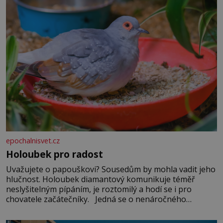
epochalnisvet.cz
Holoubek pro radost
Uvažujete o papouškovi? Sousedům by mohla vadit jeho
hlučnost. Holoubek diamantový komunikuje téměř
neslyšitelným pípáním, je roztomilý a hodí se i pro
chovatele začátečníky. Jedná se o nenáročného
klidného ptáčka, který většinu dne jen posedává. Hodně
času tráví na zemi, kde sbírá zbytky semínek Jeho