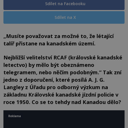
Sdílet na Facebooku
Sdílet na X
„Musíte považovat za možné to, že létající
talíř přistane na kanadském území.
Nejbližší velitelství RCAF (královské kanadské
letectvo) by mělo být obeznámeno
telegramem, nebo něčím podobným.“ Tak zní
jedno z doporučení, které posílá A. J. G.
Langley z Úřadu pro odborný výzkum na
základnu Královské kanadské jízdní policie v
roce 1950. Co se to tehdy nad Kanadou dělo?
Reklama