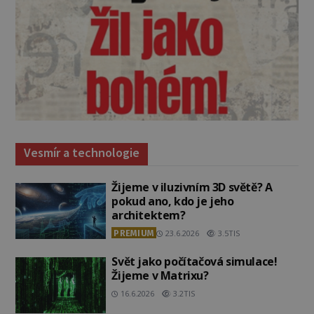
Vesmír a technologie
Žijeme v iluzivním 3D světě? A
pokud ano, kdo je jeho
architektem?
PREMIUM
23.6.2026
3.5TIS
Svět jako počítačová simulace!
Žijeme v Matrixu?
16.6.2026
3.2TIS