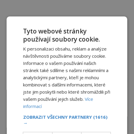
Tyto webové stránky
používají soubory cookie.
K personalizaci obsahu, reklam a analýze
návštěvnosti používáme soubory cookie.
Informace o vašem používání našich
stránek také sdílíme s našimi reklamními a
reklama
analytickými partnery, kteří je mohou
kombinovat s dalšími informacemi, které
jste jim poskytli nebo které shromáždili při
vašem používání jejich služeb.
Více
informací
ZOBRAZIT VŠECHNY PARTNERY
(1616)
→