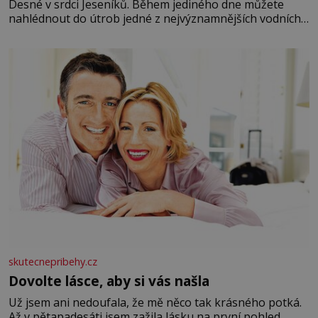
Desné v srdci Jeseníků. Během jediného dne můžete
nahlédnout do útrob jedné z nejvýznamnějších vodních
elektráren v Evropě, vydat se na horské hřebeny, projet
se na koloběžce a den zakončit poznáváním památek ve
Velkých Losinách nebo v termálním
skutecnepribehy.cz
Dovolte lásce, aby si vás našla
Už jsem ani nedoufala, že mě něco tak krásného potká.
Až v pětapadesáti jsem zažila lásku na první pohled.