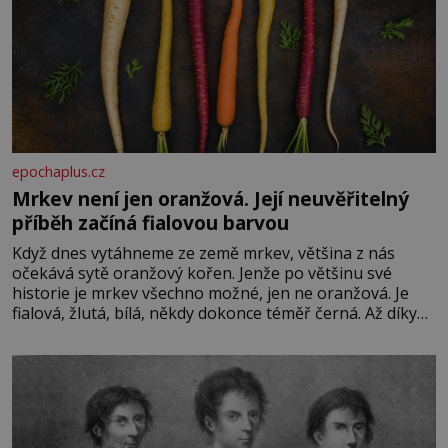
epochaplus.cz
Mrkev není jen oranžová. Její neuvěřitelný
příběh začíná fialovou barvou
Když dnes vytáhneme ze země mrkev, většina z nás
očekává sytě oranžový kořen. Jenže po většinu své
historie je mrkev všechno možné, jen ne oranžová. Je
fialová, žlutá, bílá, někdy dokonce téměř černá. Až díky
stovkám let pečlivého šlechtění se z ní stává zelenina,
bez které si českou zahradu ani nedokážeme představit.
Její příběh je