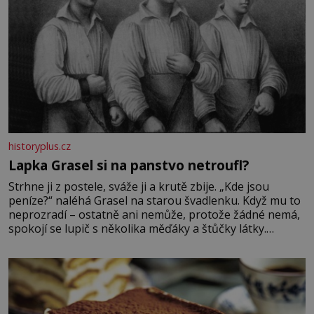
historyplus.cz
Lapka Grasel si na panstvo netroufl?
Strhne ji z postele, sváže ji a krutě zbije. „Kde jsou
peníze?“ naléhá Grasel na starou švadlenku. Když mu to
neprozradí – ostatně ani nemůže, protože žádné nemá,
spokojí se lupič s několika měďáky a štůčky látky.
Zraněná žena pár dní nato umírá. Je to muž nebývale
krutý. Jeho činy budí hrůzu ještě dlouho po jeho smrti