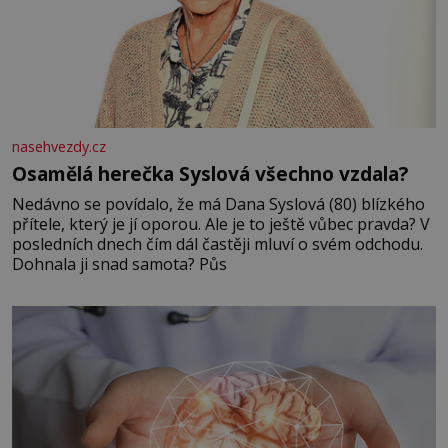
nasehvezdy.cz
Osamělá herečka Syslová všechno vzdala?
Nedávno se povídalo, že má Dana Syslová (80) blízkého
přítele, který je jí oporou. Ale je to ještě vůbec pravda? V
posledních dnech čím dál častěji mluví o svém odchodu.
Dohnala ji snad samota? Půs