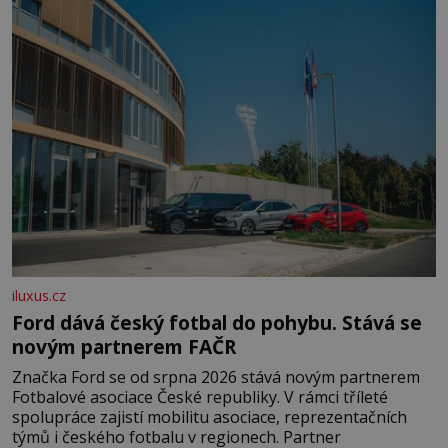
domovinou je prakticky celá Austrálie s výjimkou
pobřežní oblasti.
iluxus.cz
Ford dává český fotbal do pohybu. Stává se
novým partnerem FAČR
Značka Ford se od srpna 2026 stává novým partnerem
Fotbalové asociace České republiky. V rámci tříleté
spolupráce zajistí mobilitu asociace, reprezentačních
týmů i českého fotbalu v regionech. Partner