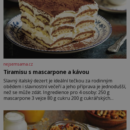
nejsemsama.cz
Tiramisu s mascarpone a kávou
Slavný italský dezert je ideální tečkou za rodinným
obědem i slavnostní večeří a jeho příprava je jednodušší,
než se může zdát. Ingredience pro 4 osoby: 250 g
mascarpone 3 vejce 80 g cukru 200 g cukrářských
piškotů 250 ml silné kávy 2 lžíce amaretta kakao na
posypání Postup: Oddělte žloutky od bílků. Žloutky
vyšlehejte s cukrem do světlé pěny a postupně do nich
vmíchejte mascarpone, aby vznikl hladký