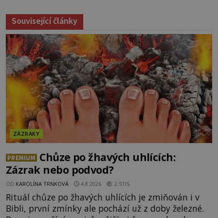
Související články
ZÁZRAKY
Chůze po žhavých uhlících:
PREMIUM
Zázrak nebo podvod?
OD
KAROLÍNA TRNKOVÁ
4.8.2026
2.5TIS
Rituál chůze po žhavých uhlících je zmiňován i v
Bibli, první zmínky ale pochází už z doby železné.