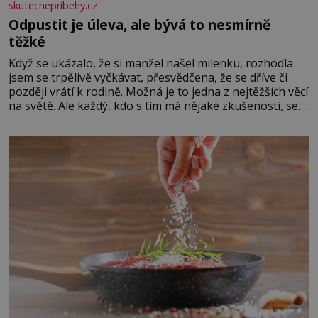
skutecnepribehy.cz
Odpustit je úleva, ale bývá to nesmírně
těžké
Když se ukázalo, že si manžel našel milenku, rozhodla
jsem se trpělivě vyčkávat, přesvědčena, že se dříve či
později vrátí k rodině. Možná je to jedna z nejtěžších věcí
na světě. Ale každý, kdo s tím má nějaké zkušenosti, se
zapřísahá, že pokud odpustíte, znatelně se vám uleví.
Když se ke mně doneslo, že si manžel pořídil milenku,