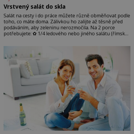
Vrstvený salát do skla
Salát na cesty i do práce můžete různě obměňovat podle
toho, co máte doma. Zálivkou ho zalijte až těsně před
podáváním, aby zeleninu nerozmočila. Na 2 porce
potřebujete: ✿ 1/4 ledového nebo jiného salátu (římský
salát, polníček…) ✿ 1 malá konzerva kukuřice ✿ ½
okurky ✿ 2 rajčata Zálivka: ✿ 4 lžíce olivového oleje ✿ 1
lžíci citronové šťávy ✿ ½ stroužku