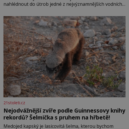
nahlédnout do útrob jedné z nejvýznamnějších vodních
elektráren v Evropě, vydat se na horské hřebeny, projet
se na koloběžce a den zakončit poznáváním památek ve
Velkých Losinách nebo v termálním
21stoleti.cz
Nejodvážnější zvíře podle Guinnessovy knihy
rekordů? Šelmička s pruhem na hřbetě!
Medojed kapský je lasicovitá šelma, kterou bychom