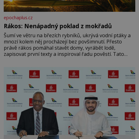
epochaplus.cz
Rákos: Nenápadný poklad z mokřadů
Šumí ve větru na březích rybníků, ukrývá vodní ptáky a
mnozí kolem něj procházejí bez povšimnutí. Přesto
právě rákos pomáhal stavět domy, vyrábět lodě,
zapisovat první texty a inspiroval řadu pověstí. Tato
skromná, ale užitečná rostlina provází člověka už tisíce
let. Většina lidí vnímá rákos jen jako obyčejnou kulisu
letního koupání. Stačí se však podívat