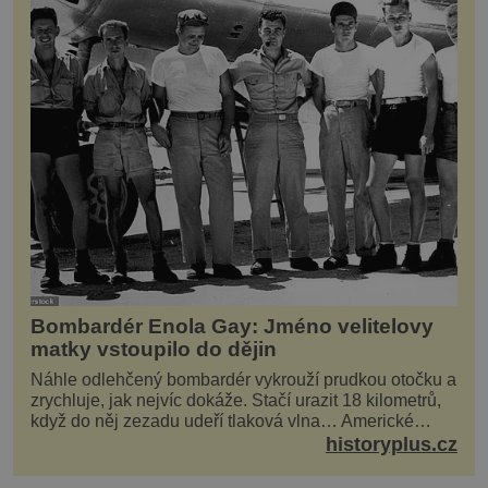
Bombardér Enola Gay: Jméno velitelovy
matky vstoupilo do dějin
Náhle odlehčený bombardér vykrouží prudkou otočku a
zrychluje, jak nejvíc dokáže. Stačí urazit 18 kilometrů,
když do něj zezadu udeří tlaková vlna… Americké
rozhodnutí svrhnout ničivou jadernou bombu ...
historyplus.cz