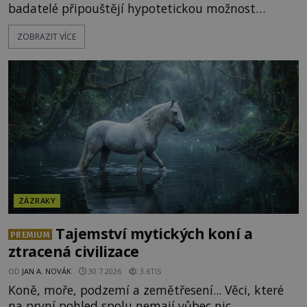
badatelé připouštějí hypotetickou možnost
transmutace? Mohl její podstatu odhalit anglický
ZOBRAZIT VÍCE
alchymista, vědec a dobrodruh Edward Kelly?
Shromážděný dav napětím téměř nedýchá.
Měšťané pozorují konání muže, který se stává
nesmrtelnou legendou již během
ZÁZRAKY
Tajemství mytických koní a
PREMIUM
ztracená civilizace
OD
JAN A. NOVÁK
30.7.2026
3.6TIS
Koně, moře, podzemí a zemětřesení... Věci, které
na první pohled spolu nemají vůbec nic