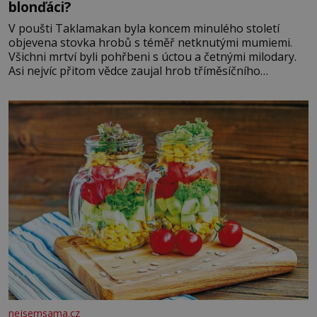
blonďáci?
V poušti Taklamakan byla koncem minulého století
objevena stovka hrobů s téměř netknutými mumiemi.
Všichni mrtví byli pohřbeni s úctou a četnými milodary.
Asi nejvíc přitom vědce zaujal hrob tříměsíčního
chlapečka s modrou filcovou čapkou, z níž se draly
blonďaté vlásky. Fakt, že jsou těla dávných lidí nesmírně
dobře zachovalá, přičítají odborníci zdejším klimatickým
podmínkám. Sucho, prosolené písky a extrémně
nejsemsama.cz