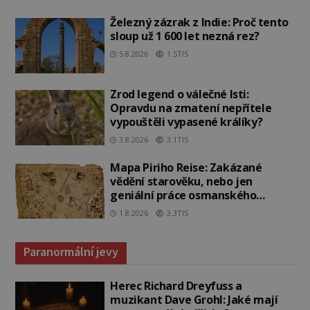
Železný zázrak z Indie: Proč tento
sloup už 1 600 let nezná rez?
5.8.2026
1.5TIS
Zrod legend o válečné lsti:
Opravdu na zmatení nepřítele
vypouštěli vypasené králíky?
3.8.2026
3.1TIS
Mapa Piriho Reise: Zakázané
vědění starověku, nebo jen
geniální práce osmanského
admirála?
1.8.2026
3.3TIS
Paranormální jevy
Herec Richard Dreyfuss a
muzikant Dave Grohl: Jaké mají