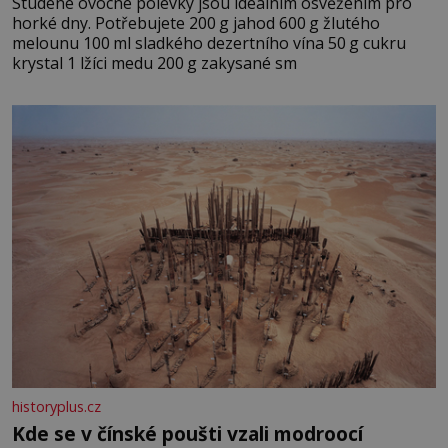
Studené ovocné polévky jsou ideálním osvěžením pro
horké dny. Potřebujete 200 g jahod 600 g žlutého
melounu 100 ml sladkého dezertního vína 50 g cukru
krystal 1 lžíci medu 200 g zakysané sm
historyplus.cz
Kde se v čínské poušti vzali modroocí