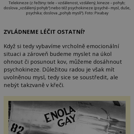
Telekineze (z řečtiny: tele – vzdálenost, vzdálený, kineze – pohyb;
doslova „vzdálený pohyb“) nebo též psychokineze (psyché– mysl, duše,
psychika; doslova „pohyb myslí“). Foto: Pixabay
ZVLÁDNEME LÉČIT OSTATNÍ?
Když si tedy vybavíme vrcholně emocionální
situaci a zároveň budeme myslet na úkol
ohnout či posunout kov, můžeme dosáhnout
psychokineze. Důležitou radou je však mít
uvolněnou mysl, tedy sice se soustředit, ale
nebýt takzvaně v křeči.