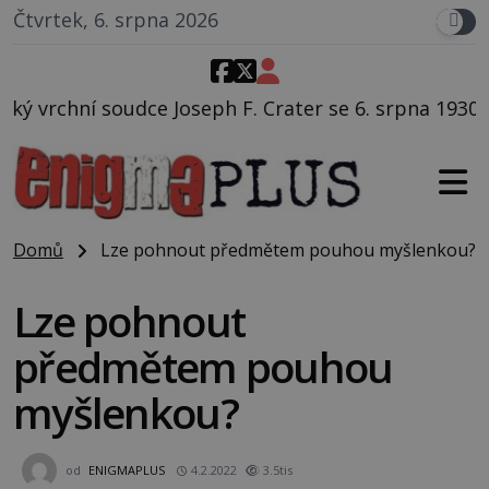
Čtvrtek, 6. srpna 2026
 F. Crater se 6. srpna 1930 navečeří ve své oblíbené 
Domů
Lze pohnout předmětem pouhou myšlenkou?
Lze pohnout
předmětem pouhou
myšlenkou?
od
ENIGMAPLUS
4.2.2022
3.5tis