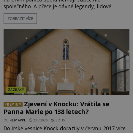
společného. A přece je dávné legendy, lidové
pohádky i podvědomí psychicky nemocných lidí
ZOBRAZIT VÍCE
podivným způsobem vzájemně propojují. Je
možné, že tato záhadná spojitost ukrývá nějaké
tajemství pocházející ze samých počátků lidské
civilizace? Nebo dokonce z temných vod minulosti
ještě mnohem hlubších? [g
ZÁZRAKY
Zjevení v Knocku: Vrátila se
PREMIUM
Panna Marie po 138 letech?
OD
FILIP APPL
23.7.2026
3.2TIS
Do irské vesnice Knock dorazily v červnu 2017 více