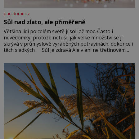
panidomu.cz
Sůl nad zlato, ale přiměřeně
Většina lidí po celém světě jí soli až moc. Často i
nevědomky, protože netuší, jak velké množství se jí
skrývá v průmyslově vyráběných potravinách, dokonce i
těch sladkých. Sůl je zdravá Ale v ani ne třetinovém
množství, než je pro většinu populace běžné. Její
základní složky– sodík a chlór – jsou zásadní pro
správné hospodaření