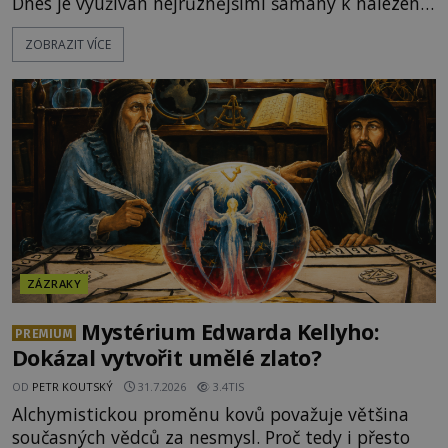
Dnes je využíván nejrůznějšími šamany k nalezení
spirituální síly či vnitřního klidu. Jak funguje a proč
ZOBRAZIT VÍCE
si při něm člověk nepopálí nohy, což bylo
objektivně dokázáno? Je na něm i něco
nadpřirozeného? Histori
ZÁZRAKY
Mystérium Edwarda Kellyho:
PREMIUM
Dokázal vytvořit umělé zlato?
OD
PETR KOUTSKÝ
31.7.2026
3.4TIS
Alchymistickou proměnu kovů považuje většina
současných vědců za nesmysl. Proč tedy i přesto