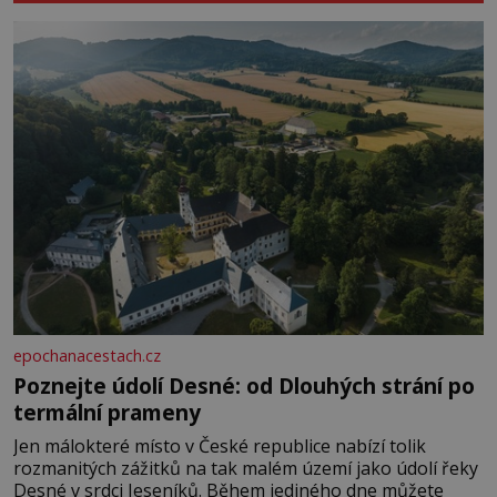
epochanacestach.cz
Poznejte údolí Desné: od Dlouhých strání po
termální prameny
Jen málokteré místo v České republice nabízí tolik
rozmanitých zážitků na tak malém území jako údolí řeky
Desné v srdci Jeseníků. Během jediného dne můžete