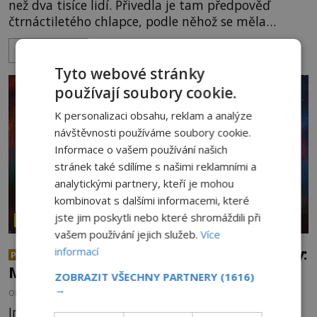
než dva tisíce lidí. Přivedla je tam předpověď
čtrnáctiletého chlapce, podle něhož se měla
přesně ve tři hodiny odpoledne zjevit Panna Marie.
ZOBRAZIT VÍCE
Když slunce vystoupilo z mraků, část davu začala
křičet, že se na nebi odehrává zázrak. Splnilo se
Tyto webové stránky
chlapcovo proroctví, nebo poutníci spatřili pouze
používají soubory cookie.
neobvyklou hru světla? [gallery
K personalizaci obsahu, reklam a analýze
ids="170530,170531,1705
návštěvnosti používáme soubory cookie.
Informace o vašem používání našich
stránek také sdílíme s našimi reklamními a
analytickými partnery, kteří je mohou
kombinovat s dalšími informacemi, které
jste jim poskytli nebo které shromáždili při
ZÁZRAKY
vašem používání jejich služeb.
Více
Zvláštní vzpomínky indické dívky:
informací
PREMIUM
Máme jasný důkaz o reinkarnaci?
ZOBRAZIT VŠECHNY PARTNERY
(1616)
→
OD
FRANTIŠEK VLČEK
20.7.2026
2.9TIS
Indka Swarnlata Mishra se narodila v roce 1948 a