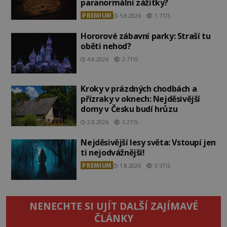
paranormální zážitky?
PREMIUM
5.8.2026
1.7TIS
Hororové zábavní parky: Straší tu
oběti nehod?
4.8.2026
2.7TIS
Kroky v prázdných chodbách a
přízraky v oknech: Nejděsivější
domy v Česku budí hrůzu
2.8.2026
3.2TIS
Nejděsivější lesy světa: Vstoupí jen
ti nejodvážnější!
PREMIUM
1.8.2026
3.5TIS
NENECHTE SI UJÍT DALŠÍ ZAJÍMAVÉ
ČLÁNKY