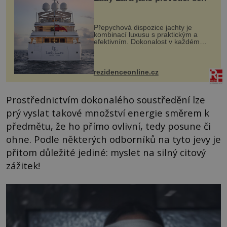
Přepychová dispozice jachty je
kombinací luxusu s praktickým a
efektivním. Dokonalost v každém
detailu představuje značka Fendi
Casa, kterou byly vybaveny její
paluby. Monacký přístav nabízí
každoročn...
rezidenceonline.cz
Prostřednictvím dokonalého soustředění lze
prý vyslat takové množství energie směrem k
předmětu, že ho přímo ovlivní, tedy posune či
ohne. Podle některých odborníků na tyto jevy je
přitom důležité jediné: myslet na silný citový
zážitek!