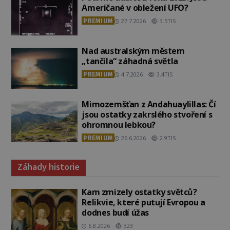
Američané v obležení UFO?
PREMIUM
27.7.2026
3.5TIS
Nad australským městem
„tančila“ záhadná světla
PREMIUM
4.7.2026
3.4TIS
Mimozemšťan z Andahuaylillas: Čí
jsou ostatky zakrslého stvoření s
ohromnou lebkou?
PREMIUM
26.6.2026
2.9TIS
Záhady historie
Kam zmizely ostatky světců?
Relikvie, které putují Evropou a
dodnes budí úžas
6.8.2026
323