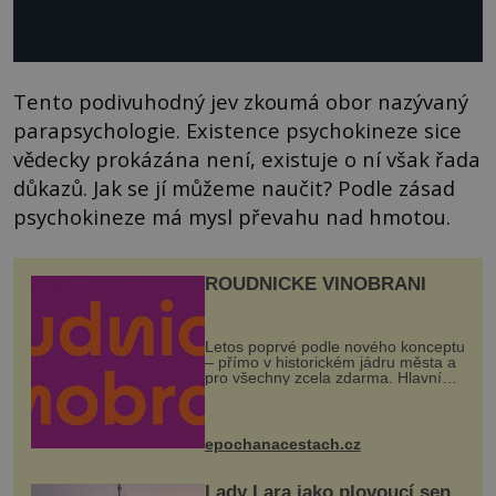
Tento podivuhodný jev zkoumá obor nazývaný
parapsychologie. Existence psychokineze sice
vědecky prokázána není, existuje o ní však řada
důkazů. Jak se jí můžeme naučit? Podle zásad
psychokineze má mysl převahu nad hmotou.
ROUDNICKÉ VINOBRANÍ
Letos poprvé podle nového konceptu
– přímo v historickém jádru města a
pro všechny zcela zdarma. Hlavní
program se odehraje na Karlově a
Husově náměstí. Návštěvníci se
mohou těšit na víno, burčák, pes...
epochanacestach.cz
Lady Lara jako plovoucí sen