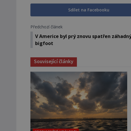
Sdílet na Facebooku
Předchozí článek
V Americe byl prý znovu spatřen záhadn
bigfoot
Související články