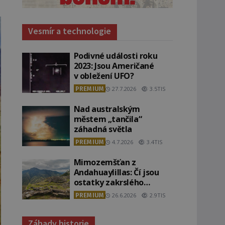
Vesmír a technologie
Podivné události roku
2023: Jsou Američané
v obležení UFO?
PREMIUM
27.7.2026
3.5TIS
Nad australským
městem „tančila“
záhadná světla
PREMIUM
4.7.2026
3.4TIS
Mimozemšťan z
Andahuaylillas: Čí jsou
ostatky zakrslého
stvoření s ohromnou
PREMIUM
26.6.2026
2.9TIS
lebkou?
Záhady historie