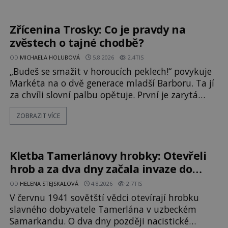
nevysvětlitelným zmizením turistů? Ti, kteří se
nebojí, nás mohou následovat. Vstupujeme na
pláž Dumas ve městě Surat. Gu
Zřícenina Trosky: Co je pravdy na
zvěstech o tajné chodbě?
OD
MICHAELA HOLUBOVÁ
5.8.2026
2.4TIS
„Budeš se smažit v horoucích peklech!“ povykuje
Markéta na o dvě generace mladší Barboru. Ta jí
za chvíli slovní palbu opětuje. První je zarytá
katolička, druhá přesvědčená kališnice. A každá z
ZOBRAZIT VÍCE
nich se usídlí na jedné z věží slavného hradu
Trosky. Šlechtic Ota IV. z Bergova (1399–1452)
patří mezi vůdce protihusitského boje. Za
manželku má skutečně jistou
Kletba Tamerlánovy hrobky: Otevřeli
hrob a za dva dny začala invaze do
SSSR. Náhoda, nebo varování?
OD
HELENA STEJSKALOVÁ
4.8.2026
2.7TIS
V červnu 1941 sovětští vědci otevírají hrobku
slavného dobyvatele Tamerlána v uzbeckém
Samarkandu. O dva dny později nacistické