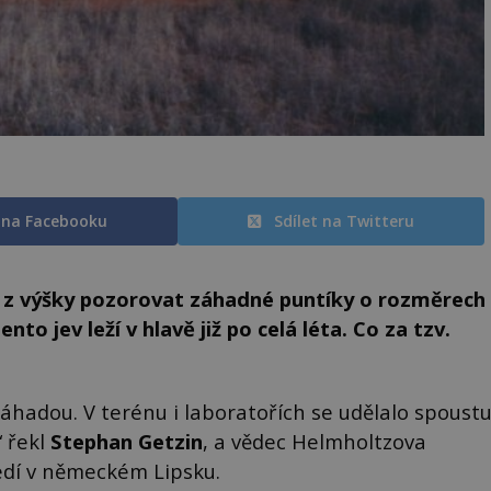
t na Facebooku
Sdílet na Twitteru
 z výšky pozorovat záhadné puntíky o rozměrech
o jev leží v hlavě již po celá léta. Co za tzv.
í záhadou. V terénu i laboratořích se udělalo spoust
“ řekl
Stephan Getzin
, a vědec Helmholtzova
edí v německém Lipsku.