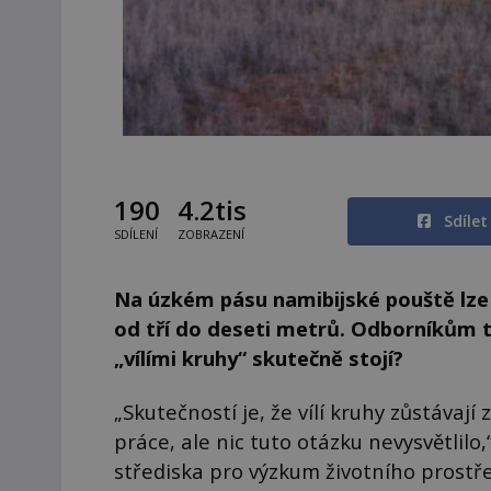
190
4.2tis
Sdíle
SDÍLENÍ
ZOBRAZENÍ
Na úzkém pásu namibijské pouště lze
od tří do deseti metrů. Odborníkům tent
„vílími kruhy“ skutečně stojí?
„Skutečností je, že vílí kruhy zůstávaj
práce, ale nic tuto otázku nevysvětlilo,
střediska pro výzkum životního prostř