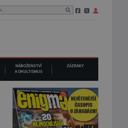
uraci, pak si na ulici zavolá taxi, nasedne do něj a už ho nikdy nikdo
NÁBOŽENSTVÍ
ZÁZRAKY
A OKULTISMUS