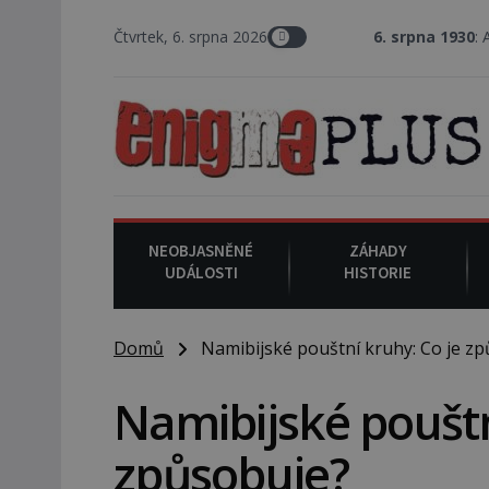
Čtvrtek, 6. srpna 2026
6. srpna 1930
: Americký vrchní s
NEOBJASNĚNÉ
ZÁHADY
UDÁLOSTI
HISTORIE
Domů
Namibijské pouštní kruhy: Co je zp
Namibijské pouštn
způsobuje?