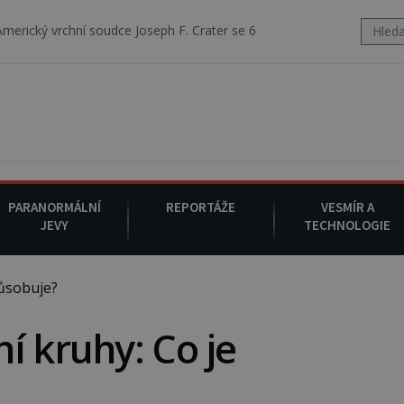
oudce Joseph F. Crater se 6. srpna 1930 navečeří ve své oblíbené resta
PARANORMÁLNÍ
REPORTÁŽE
VESMÍR A
JEVY
TECHNOLOGIE
ůsobuje?
í kruhy: Co je