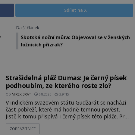
Sdílet na X
Další článek
ý
Skotská noční můra: Objevoval se v ženských
ložnicích přízrak?
Strašidelná pláž Dumas: Je černý písek
podhoubím, ze kterého roste zlo?
OD
MIREK BRÁT
6.8.2026
3.9TIS
V indickém svazovém státu Gudžarát se nachází
část pobřeží, které má hodně temnou pověst.
Jistě k tomu přispívá i černý písek této pláže. Proč
má pláž takové netypické zbarvení? Nakolik jsou
ZOBRAZIT VÍCE
pravdivé historky, že zde došlo k