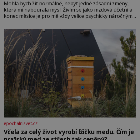
Mohla bych žít normálně, nebýt jedné zásadní změny,
která mi nabourala mysl. Živím se jako mzdová účetní a
konec měsíce je pro mě vždy velice psychicky náročným
obdobím. Od té chvíle, co máme vnoučata, mi dcera čím
dál častěji volá o pomoc, co se hlídání týče. Dalo by se
epochalnisvet.cz
Včela za celý život vyrobí lžičku medu. Čím je
pražský med ze střech tak ceněný?