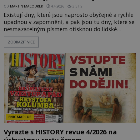
OD
MARTIN MACOUREK
4.4.2026
3.5TIS
Existují dny, které jsou naprosto obyčejné a rychle
upadnou v zapomnění, a pak jsou tu dny, které se
nesmazatelným písmem otisknou do lidské
historie, a je jedno, jestli dojde k významnému
ZOBRAZIT VÍCE
objevu nebo děsivé katastrofě. Vezměte si k ruce
kalendář a projděte společně s námi historii
křížem krážem. Je 10. dubna roku 49 př. n. l. a na
břehu říčky Rubikon pronáší Gaius Julius Caesar
svou slavnou vě
ENIGMAPLUS
Vyrazte s HISTORY revue 4/2026 na
úchvatnou cestu časem