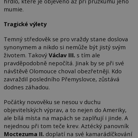
hrdlo, které je objeveno až při průzkumu jeho
mumie.
Tragické výlety
Temný středověk se pro vraždy stane doslova
synonymem a nikdo si nemůže být jistý svým
životem. Takový
Václav III.
s tím ale
pravděpodobně nepočítá. Jinak by se při své
návštěvě Olomouce choval obezřetněji. Kdo
zavraždil posledního Přemyslovce, zůstává
dodnes záhadou.
Počátky novověku se nesou v duchu
objevitelských výprav, a to nejen do Ameriky,
ale bílá místa na mapách se zaplňují i jinde. A
nejednou při tom teče krev. Aztécký panovník
Moctezuma II.
doplatí na své kamarádíčkování