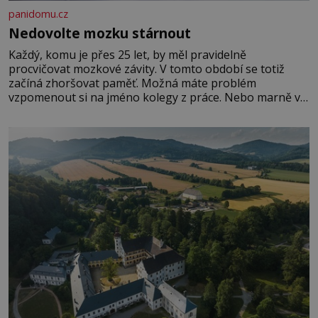
panidomu.cz
Nedovolte mozku stárnout
Každý, komu je přes 25 let, by měl pravidelně
procvičovat mozkové závity. V tomto období se totiž
začíná zhoršovat paměť. Možná máte problém
vzpomenout si na jméno kolegy z práce. Nebo marně v
paměti lovíte název knížky, kterou jste nedávno přečetli.
Je to opravdu tak, s věkem jako kdyby se paměť
rozhodla stávkovat. Cvičte