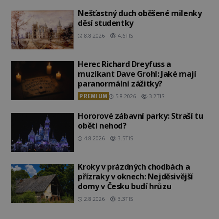
Nešťastný duch oběšené milenky
děsí studentky
8.8.2026
4.6TIS
Herec Richard Dreyfuss a
muzikant Dave Grohl: Jaké mají
paranormální zážitky?
PREMIUM
5.8.2026
3.2TIS
Hororové zábavní parky: Straší tu
oběti nehod?
4.8.2026
3.5TIS
Kroky v prázdných chodbách a
přízraky v oknech: Nejděsivější
domy v Česku budí hrůzu
2.8.2026
3.3TIS