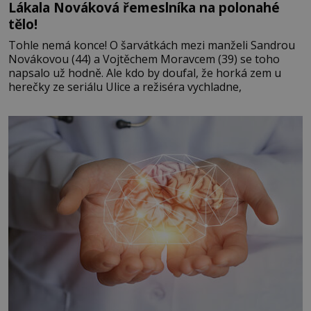
Lákala Nováková řemeslníka na polonahé
tělo!
Tohle nemá konce! O šarvátkách mezi manželi Sandrou
Novákovou (44) a Vojtěchem Moravcem (39) se toho
napsalo už hodně. Ale kdo by doufal, že horká zem u
herečky ze seriálu Ulice a režiséra vychladne,