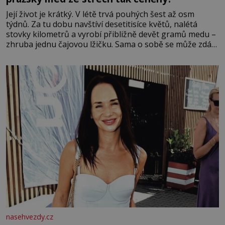
Její život je krátký. V létě trvá pouhých šest až osm
týdnů. Za tu dobu navštíví desetitisíce květů, nalétá
stovky kilometrů a vyrobí přibližně devět gramů medu –
zhruba jednu čajovou lžičku. Sama o sobě se může zdát
bezvýznamná. Teprve když se spojí s dalšími desítkami
tisíc příslušnic svého včelstva, vznikne jeden z
nejdokonalejších organismů
nasehvezdy.cz