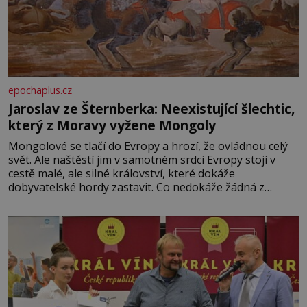
epochaplus.cz
Jaroslav ze Šternberka: Neexistující šlechtic,
který z Moravy vyžene Mongoly
Mongolové se tlačí do Evropy a hrozí, že ovládnou celý
svět. Ale naštěstí jim v samotném srdci Evropy stojí v
cestě malé, ale silné království, které dokáže
dobyvatelské hordy zastavit. Co nedokáže žádná z
asijských říší, co nedokážou Němci – to dokáže český
král. Nebo že by ne? Mongolové od roku 1223 postupují
podél Kaspického a Azovského moře,