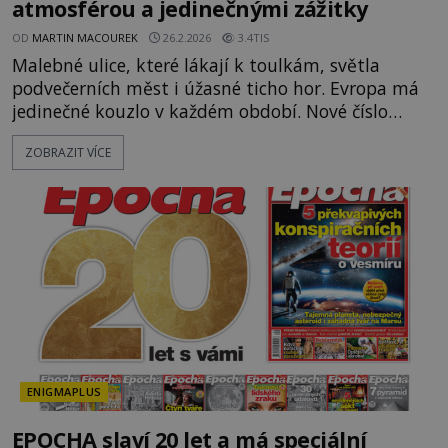
atmosférou a jedinečnými zážitky
OD
MARTIN MACOUREK
26.2.2026
3.4TIS
Malebné ulice, které lákají k toulkám, světla
podvečerních měst i úžasné ticho hor. Evropa má
jedinečné kouzlo v každém období. Nové číslo
Světa na dlani Speciál vás zve na cestu plnou
ZOBRAZIT VÍCE
inspirace, dobrodružství i romantiky. Přinášíme
vám 111 skvělých tipů, kam vyrazit. Objevte krásu
Evropy v celé její podobě. Města s
neopakovatelnou atmosférou Vydejte se s námi na
prohlídku měst, která patří k
ENIGMAPLUS
EPOCHA slaví 20 let a má speciální