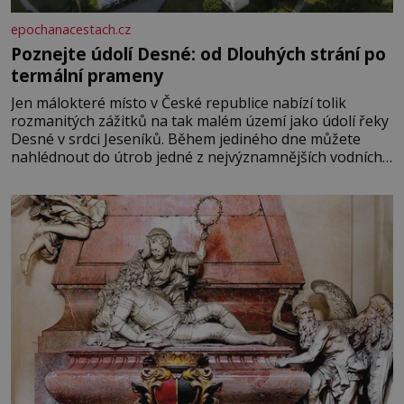
epochanacestach.cz
Poznejte údolí Desné: od Dlouhých strání po
termální prameny
Jen málokteré místo v České republice nabízí tolik
rozmanitých zážitků na tak malém území jako údolí řeky
Desné v srdci Jeseníků. Během jediného dne můžete
nahlédnout do útrob jedné z nejvýznamnějších vodních
elektráren v Evropě, vydat se na horské hřebeny, projet
se na koloběžce a den zakončit poznáváním památek ve
Velkých Losinách nebo v termálním