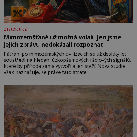
21stoleti.cz
Mimozemšťané už možná volali. Jen jsme
jejich zprávu nedokázali rozpoznat
Pátrání po mimozemských civilizacích se už desítky let
soustředí na hledání úzkopásmových rádiových signálů,
které by příroda sama vytvořila jen stěží. Nová studie
však naznačuje, že právě tato strate