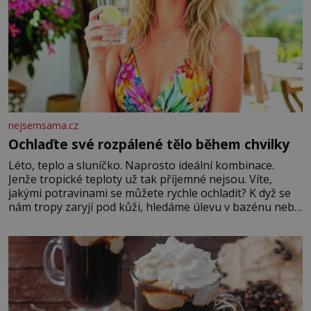
nejsemsama.cz
Ochlaďte své rozpálené tělo během chvilky
Léto, teplo a sluníčko. Naprosto ideální kombinace.
Jenže tropické teploty už tak příjemné nejsou. Víte,
jakými potravinami se můžete rychle ochladit? K dyž se
nám tropy zaryjí pod kůži, hledáme úlevu v bazénu nebo
pomocí klimatizace. Jenže ne vždycky můžeme být v jejich
blízkosti. Nemusíte však zoufat. Pokud budete mít
promyšlený jídelníček, žadné pařáky si na vás