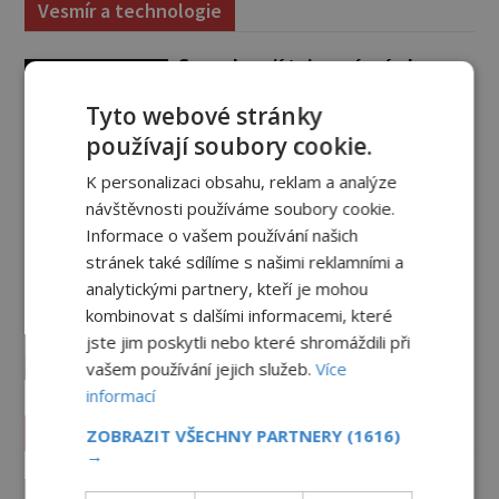
Vesmír a technologie
Co zachycují tajemné snímky
Marsu? Je na něm přeci jen voda?
Tyto webové stránky
PREMIUM
7.8.2026
2.4TIS
používají soubory cookie.
Podivné události roku 2023: Jsou
K personalizaci obsahu, reklam a analýze
Američané v obležení UFO?
návštěvnosti používáme soubory cookie.
PREMIUM
27.7.2026
3.5TIS
Informace o vašem používání našich
stránek také sdílíme s našimi reklamními a
analytickými partnery, kteří je mohou
Nad australským městem
kombinovat s dalšími informacemi, které
„tančila“ záhadná světla
jste jim poskytli nebo které shromáždili při
PREMIUM
4.7.2026
3.4TIS
vašem používání jejich služeb.
Více
informací
Záhady historie
ZOBRAZIT VŠECHNY PARTNERY
(1616)
→
Ayia Napa: Kyperské vodní