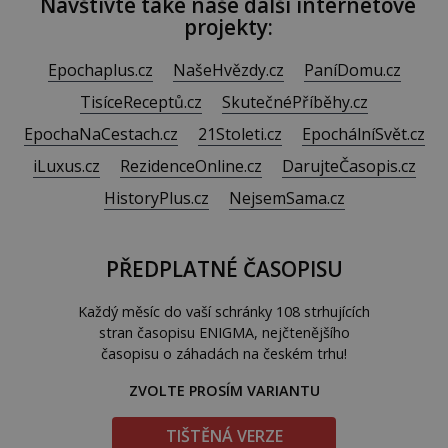
Navštivte také naše další internetové
projekty:
Epochaplus.cz
NašeHvězdy.cz
PaníDomu.cz
TisíceReceptů.cz
SkutečnéPříběhy.cz
EpochaNaCestach.cz
21Stoleti.cz
EpochálníSvět.cz
iLuxus.cz
RezidenceOnline.cz
DarujteČasopis.cz
HistoryPlus.cz
NejsemSama.cz
PŘEDPLATNÉ ČASOPISU
Každý měsíc do vaší schránky 108 strhujících
stran časopisu ENIGMA, nejčtenějšího
časopisu o záhadách na českém trhu!
ZVOLTE PROSÍM VARIANTU
TIŠTĚNÁ VERZE