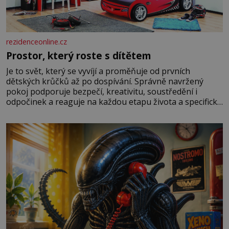
rezidenceonline.cz
Prostor, který roste s dítětem
Je to svět, který se vyvíjí a proměňuje od prvních
dětských krůčků až po dospívání. Správně navržený
pokoj podporuje bezpečí, kreativitu, soustředění i
odpočinek a reaguje na každou etapu života a specifické
potřeby dítěte. Pro nejmenší je klíčová jednoduchost,
měkkost a bezpečí, proto by pokoj miminka měl působit
především klidně a útulně. Předškolní věk je