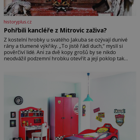
historyplus.cz
Pohřbili kancléře z Mitrovic zaživa?
Z kostelní hrobky u svatého Jakuba se ozývají dunivé
rány a tlumené výkřiky. „To jistě řádí duch,“ myslí si
pověrčiví lidé. Ani za dvě kopy grošů by se nikdo
neodvážil podzemní hrobku otevřít a její poklop tak
raději jen skrápí svěcenou vodou. Za několik dní divné
burácení skutečně ustane. Když o mnoho let později
hrobku