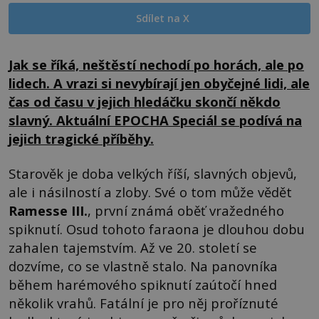
Sdílet na X
Jak se říká, neštěstí nechodí po horách, ale po
lidech. A vrazi si nevybírají jen obyčejné lidi, ale
čas od času v jejich hledáčku skončí někdo
slavný. Aktuální
EPOCHA Speciál
se podívá na
jejich tragické příběhy.
Starověk je doba velkých říší, slavných objevů,
ale i násilností a zloby. Své o tom může vědět
Ramesse III.
, první známá oběť vražedného
spiknutí. Osud tohoto faraona je dlouhou dobu
zahalen tajemstvím. Až ve 20. století se
dozvíme, co se vlastně stalo. Na panovníka
během harémového spiknutí zaútočí hned
několik vrahů. Fatální je pro něj proříznuté