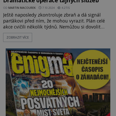
Dramatické operace tajných služeb
OD
MARTIN MACOUREK
7.10.2024
4.2TIS
Ještě naposledy zkontroluje zbraň a dá signál
parťákovi před ním, že mohou vyrazit. Plán celé
akce cvičili několik týdnů. Nemůžou si dovolit
sebemenší chybičku, jinak vše přijde vniveč. A
ZOBRAZIT VÍCE
hlavně, pověst jejich tajné služby se otřese v
základech. S letošním posledním vydáním EPOCHY
Speciál zažijete pořádně horké chvilky. Na paškál
jsme si totiž vzali operace tajných služeb, kde není
o drama, akc