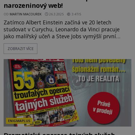
narozeninový web!
OD
MARTIN MACOUREK
26.3.2025
3.4TIS
Zatímco Albert Einstein začíná ve 20 letech
studovat v Curychu, Leonardo da Vinci pracuje
jako malířský učeň a Steve Jobs vymýšlí první
prototyp svého počítače, EPOCHA má za sebou 520
ZOBRAZIT VÍCE
vydání a směle pokračuje dál. Právě v těchto
dnech slaví časopis EPOCHA své 20leté výročí. K
této příležitosti jsme vydali speciální webovou
stránku epocha20let.cz, kde na vás čeká nejedno
překvapení. Co jsme p
ENIGMAPLUS