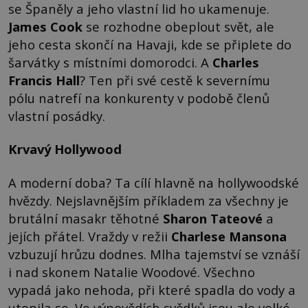
se Španěly a jeho vlastní lid ho ukamenuje.
James Cook
se rozhodne obeplout svět, ale
jeho cesta skončí na Havaji, kde se připlete do
šarvátky s místními domorodci. A
Charles
Francis Hall
? Ten při své cestě k severnímu
pólu natrefí na konkurenty v podobě členů
vlastní posádky.
Krvavý Hollywood
A moderní doba? Ta cílí hlavně na hollywoodské
hvězdy. Nejslavnějším příkladem za všechny je
brutální masakr těhotné
Sharon Tateové
a
jejích přátel. Vraždy v režii
Charlese Mansona
vzbuzují hrůzu dodnes. Mlha tajemství se vznáší
i nad skonem Natalie Woodové. Všechno
vypadá jako nehoda, při které spadla do vody a
utopila se. Ve výpovědích svědků jsou ale velké