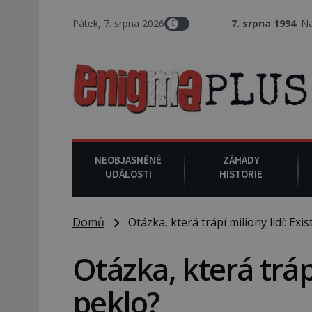
Pátek, 7. srpna 2026
7. srpna 1994
: Na americké měs
NEOBJASNĚNÉ
ZÁHADY
UDÁLOSTI
HISTORIE
Domů
Otázka, která trápí miliony lidí: Exis
Otázka, která trápí
peklo?