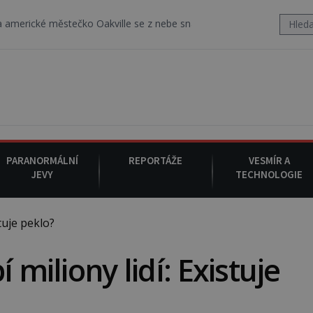
tečko Oakville se z nebe snáší podivná rosolovitá látka neznáméh
PARANORMÁLNÍ
REPORTÁŽE
VESMÍR A
JEVY
TECHNOLOGIE
tuje peklo?
 miliony lidí: Existuje