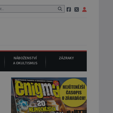
o původu.
7. srpna 1994
: Na americké městečko Oakville se z ne
NÁBOŽENSTVÍ
ZÁZRAKY
A OKULTISMUS