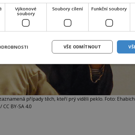
é
Výkonové
Soubory cílení
Funkční soubory
soubory
ODROBNOSTI
VŠE ODMÍTNOUT
VŠ
namená případy těch, kteří prý viděli peklo. Foto: Ehabich
/ CC BY-SA 4.0