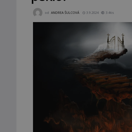
od
ANDREA ŠULCOVÁ
3.9.2024
3.4tis