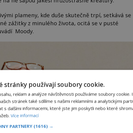
 na ně sápou jakési hrůzostrašné kreatury.
ivými plameny, kde duše skutečně trpí, setkává se
né zážitky z minulého života, ocitá se v pusté
 uvádí Moody.
 stránky používají soubory cookie.
bsahu, reklam a analýze návštěvnosti používáme soubory cookie. 
šich stránek také sdílíme s našimi reklamními a analytickými partn
s dalšími informacemi, které jste jim poskytli nebo které shromá
lužeb.
Více informací
CHNY PARTNERY
(1616) →