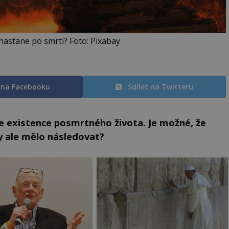
nastane po smrti? Foto: Pixabay
t na Facebooku
Sdílet na Twitteru
je existence posmrtného života. Je možné, že
y ale mělo následovat?