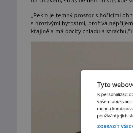
na tmavém, strašidelném místě, kde se
„Peklo je temný prostor s hořícími ohn
s hrozivými bytostmi, prožívá nepříjem
krajině a má pocity chladu a strachu,“
Tyto webové
K personalizaci o
vašem používání na
mohou kombinovat 
používání jejich s
ZOBRAZIT VŠE