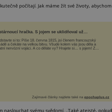
kutečně počítají. Jak máme žít své životy, abychom
tárnoucí hračka. S jojem se uklidňoval už
poleon I. Bonaparte
dstavte si to: Píše 18. června 1815, jsi členem francouzský
ádě a čekáte na velkou bitvu. Všude kolem vás jsou děla a
atní nervózní vojáci. A co děláte vy? Hrajete si… s jojem! Zdá
...
Zajímavé články najdete také na
epochaplus.cz
ím naslouchat svému svědomí. „Také ateisté, pokud