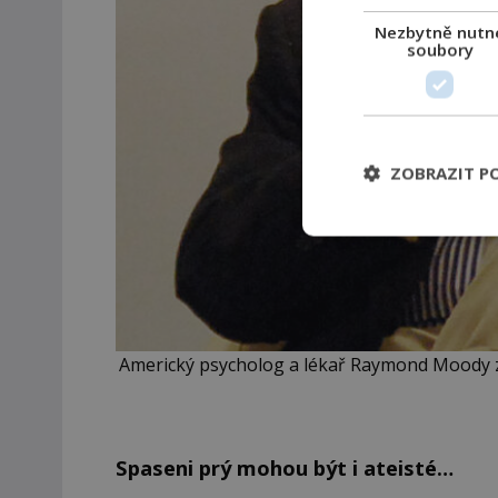
Nezbytně nutn
soubory
ZOBRAZIT P
Americký psycholog a lékař Raymond Moody zaz
Spaseni prý mohou být i ateisté…