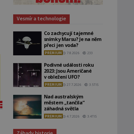
Vesmír a technologie
Co zachycují tajemné
snímky Marsu? Je na něm
přeci jen voda?
PREMIUM
7.8.2026
233
Podivné události roku
2023: Jsou Američané
v obležení UFO?
PREMIUM
27.7.2026
3.5TIS
Nad australským
městem „tančila“
záhadná světla
PREMIUM
4.7.2026
3.4TIS
Záhady historie