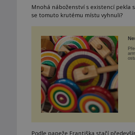
Mnohá náboženství s existencí pekla s
se tomuto krutému místu vyhnuli?
Nes
Na
Pře
arm
ost
se v
Podle papeže Františka stačí předevš