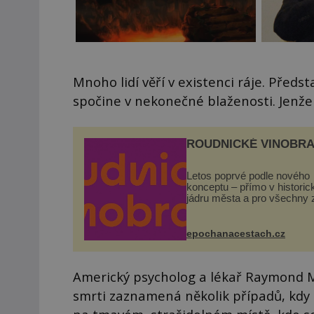
Mnoho lidí věří v existenci ráje. Předst
spočine v nekonečné blaženosti. Jenž
ROUDNICKÉ VINOBRA
Letos poprvé podle nového
konceptu – přímo v histori
jádru města a pro všechny 
zdarma. Hlavní program se
odehraje na Karlově a Hus
náměstí. Návštěvníci se m
epochanacestach.cz
těšit na víno, burčák, pes...
Americký psycholog a lékař Raymond 
smrti zaznamená několik případů, kdy pa