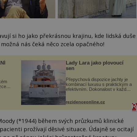
avují si ho jako překrásnou krajinu, kde lidská duše
e možná nás čeká něco zcela opačného!
NÍ
Lady Lara jako plovoucí
sen
Přepychová dispozice jachty je
ckém
kombinací luxusu s praktickým a
zcela
efektivním. Dokonalost v každém
detailu představuje značka Fendi
ově
Casa, kterou byly vybaveny její
ohou
rezidenceonline.cz
paluby. Monacký přístav nabízí
každoročn...
Moody (*1944) během svých průzkumů klinické
cienti prožívají děsivé situace. Údajně se ocitají