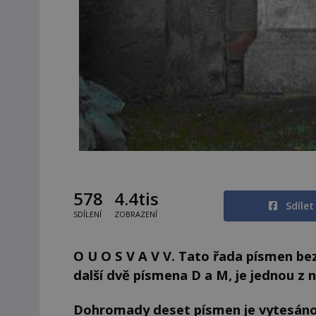
578
4.4tis
Sdíle
SDÍLENÍ
ZOBRAZENÍ
O U O S V A V V. Tato řada písmen be
další dvě písmena D a M, je jednou z 
Dohromady deset písmen je vytesáno 