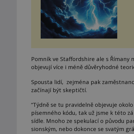
Pomník ve Staffordshire ale s Římany 
objevují více i méně důvěryhodné teor
Spousta lidí, zejména pak zaměstnanci
začínají být skeptičtí.
“Týdně se tu pravidelně objevuje okolo pě
písemného kódu, tak už jsme k této zá
sídle. Mnoho ze spekulací o původu pa
sionským, nebo dokonce se svatým gr