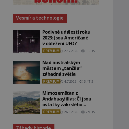
Vesmír a technologie
Podivné události roku
2023: Jsou Američané
v obležení UFO?
PREMIUM
27.7.2026
3.5TIS
Nad australským
městem „tančila“
záhadná světla
PREMIUM
4.7.2026
3.4TIS
Mimozemšťan z
Andahuaylillas: Čí jsou
ostatky zakrslého
stvoření s ohromnou
PREMIUM
26.6.2026
2.9TIS
lebkou?
Záhady historie