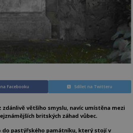
t na Facebooku
Sdílet na Twitteru
z zdánlivě většího smyslu, navíc umístěna mezi
nejznámějších britských záhad vůbec.
do pastýřského památníku, který stojí v