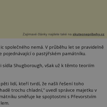
Zajímavé články najdete také na
skutecnepribehy.cz
nic společného nemá. V průběhu let se pravidelně
ie pojednávající o pastýřském památníku.
 sídla Shugborough, však už k těmto teoriím
ti lidí, kteří tvrdí, že našli řešení toho
hadě trochu chladní,” uvedl správce majetku v
mátníku směřuje ke spojitostmi s Převorstvím
álem.