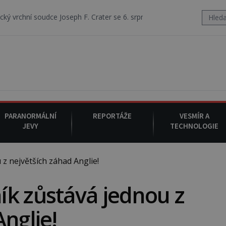
ce Joseph F. Crater se 6. srpna 1930 navečeří ve své oblíbené restaura
PARANORMÁLNÍ
REPORTÁŽE
VESMÍR A
JEVY
TECHNOLOGIE
 největších záhad Anglie!
ík zůstává jednou z
nglie!