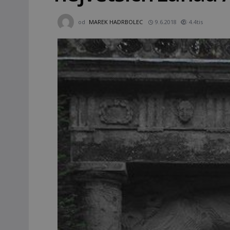
od
MAREK HADRBOLEC
9.6.2018
4.4tis