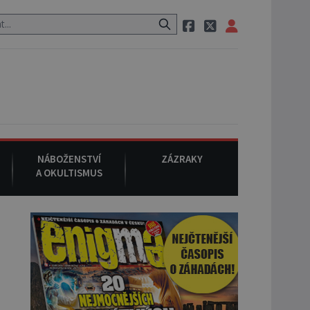
ci, pak si na ulici zavolá taxi, nasedne do něj a už ho nikdy nikdo ne
NÁBOŽENSTVÍ
ZÁZRAKY
A OKULTISMUS