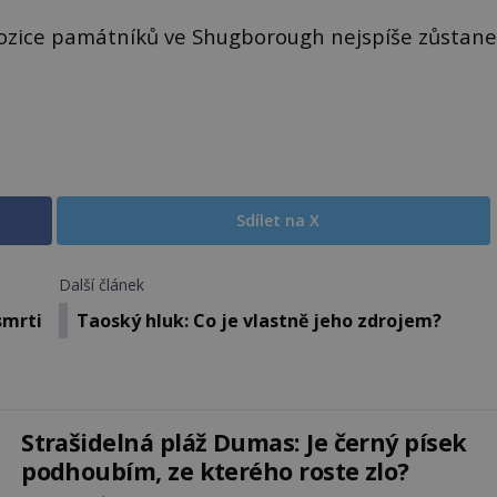
pozice památníků ve Shugborough nejspíše zůstane
Sdílet na X
Další článek
smrti
Taoský hluk: Co je vlastně jeho zdrojem?
Strašidelná pláž Dumas: Je černý písek
podhoubím, ze kterého roste zlo?