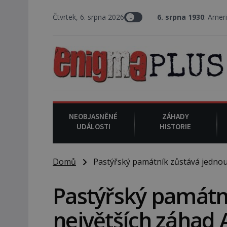
Čtvrtek, 6. srpna 2026
6. srpna 1930
: Americký vrchní soud
NEOBJASNĚNÉ
ZÁHADY
UDÁLOSTI
HISTORIE
Domů
Pastýřský památník zůstává jednou z
Pastýřský památn
největších záhad A