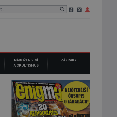
stauraci, pak si na ulici zavolá taxi, nasedne do něj a už ho nikdy ni
NÁBOŽENSTVÍ
ZÁZRAKY
A OKULTISMUS