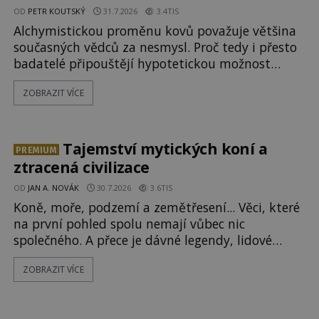
OD
PETR KOUTSKÝ
31.7.2026
3.4TIS
Alchymistickou proměnu kovů považuje většina
současných vědců za nesmysl. Proč tedy i přesto
badatelé připouštějí hypotetickou možnost
transmutace? Mohl její podstatu odhalit anglický
ZOBRAZIT VÍCE
alchymista, vědec a dobrodruh Edward Kelly?
Shromážděný dav napětím téměř nedýchá.
Měšťané pozorují konání muže, který se stává
nesmrtelnou legendou již během
Tajemství mytických koní a
PREMIUM
ztracená civilizace
OD
JAN A. NOVÁK
30.7.2026
3.6TIS
Koně, moře, podzemí a zemětřesení... Věci, které
na první pohled spolu nemají vůbec nic
společného. A přece je dávné legendy, lidové
pohádky i podvědomí psychicky nemocných lidí
ZOBRAZIT VÍCE
podivným způsobem vzájemně propojují. Je
možné, že tato záhadná spojitost ukrývá nějaké
tajemství pocházející ze samých počátků lidské