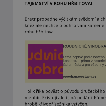
TAJEMSTVÍ V ROHU HŘBITOVA!
Bratr propadne výčitkám svědomí a ch
kněz ale nechce o pohřbívání kamene 
rohu hřbitova.
ROUDNICKÉ VINOBRA
Letos poprvé podle nového
konceptu – přímo v histori
jádru města a pro všechny 
zdarma. Hlavní program se
odehraje na Karlově a Hus
náměstí. Návštěvníci se m
epochanacestach.cz
těšit na víno, burčák, pes...
Tolik říká pověst o původu družeckéh
menhir. Existují ale i jiná podání. Kám
hrobě křivopřísežníka vztyčen.