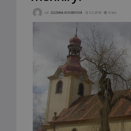
od
ZUZANA KOUBKOVÁ
5.2.2018
4.5tis