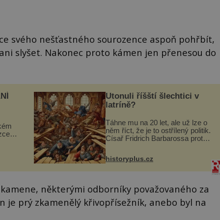
ce svého nešťastného sourozence aspoň pohřbít,
ani slyšet. Nakonec proto kámen jen přenesou do
NÍ
Utonuli říšští šlechtici v
latríně?
Táhne mu na 20 let, ale už lze o
ckém
něm říct, že je to ostřílený politik.
zcela
Císař Fridrich Barbarossa proto
posílá svého syna a dědice
ově
Jindřicha VI. do Erfurtu, aby se
ohou
historyplus.cz
stal prostředníkem při řešení
sporu m...
o kamene, některými odborníky považovaného za
en je prý zkamenělý křivopřísežník, anebo byl na