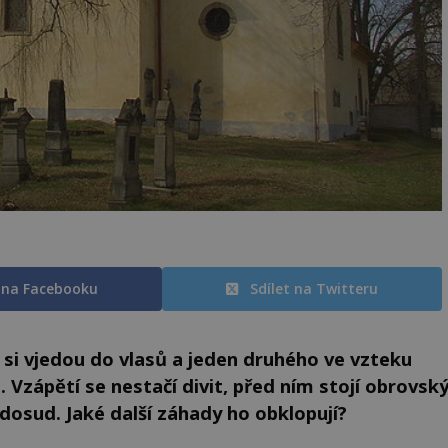
t na Facebooku
Sdílet na Twitteru
 si vjedou do vlasů a jeden druhého ve vzteku
 Vzápětí se nestačí divit, před ním stojí obrovsk
 dosud. Jaké další záhady ho obklopují?