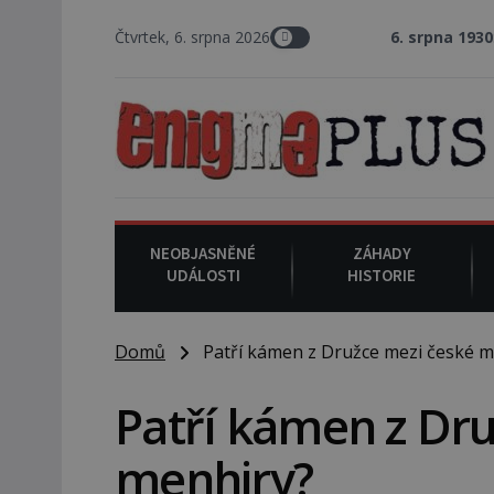
Čtvrtek, 6. srpna 2026
6. srpna 1930
: Americký vrchn
NEOBJASNĚNÉ
ZÁHADY
UDÁLOSTI
HISTORIE
Domů
Patří kámen z Družce mezi české m
Patří kámen z Dr
menhiry?