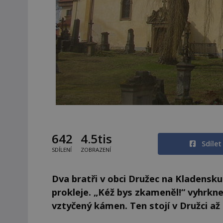
642
4.5tis
Sdíle
SDÍLENÍ
ZOBRAZENÍ
Dva bratři v obci Družec na Kladensku
prokleje. „Kéž bys zkameněl!“ vyhrkne.
vztyčený kámen. Ten stojí v Družci až