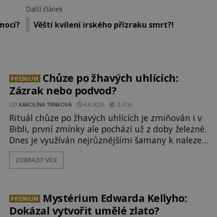
Další článek
mocí?
Věští kvílení irského přízraku smrt?!
Chůze po žhavých uhlících:
PREMIUM
Zázrak nebo podvod?
OD
KAROLÍNA TRNKOVÁ
4.8.2026
2.3TIS
Rituál chůze po žhavých uhlících je zmiňován i v
Bibli, první zmínky ale pochází už z doby železné.
Dnes je využíván nejrůznějšími šamany k nalezení
spirituální síly či vnitřního klidu. Jak funguje a
ZOBRAZIT VÍCE
proč si při něm člověk nepopálí nohy, což bylo
objektivně dokázáno? Je na něm i něco
nadpřirozeného? Histori
Mystérium Edwarda Kellyho:
PREMIUM
Dokázal vytvořit umělé zlato?