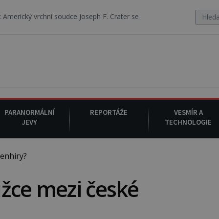
í soudce Joseph F. Crater se 6. srpna 1930 navečeří ve své oblíbené re
PARANORMÁLNÍ
REPORTÁŽE
VESMÍR A
JEVY
TECHNOLOGIE
enhiry?
užce mezi české