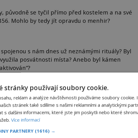
y, původně se tyčil přímo před kostelem a na své
856. Mohlo by tedy jít opravdu o menhir?
spojenou s nám dnes už neznámými rituály? Byl
v využila posvátnosti místa? Anebo byl kámen
aktivován“?
 stránky používají soubory cookie.
ňové muffiny s bylinkami
bsahu, reklam a analýze návštěvnosti používáme soubory cookie. 
né dýňové muffiny s bylinkami a feta sýrem vytvářejí
šich stránek také sdílíme s našimi reklamními a analytickými partn
alou harmonii chutí. Jistě si je zamilujete. Suroviny na 12
ů 250 g dýně Hokaido 2 lžíce olivového oleje sůl, pepř hrst
s dalšími informacemi, které jste jim poskytli nebo které shromá
ekaných špen...
lužeb.
Více informací
CHNY PARTNERY
(1616) →