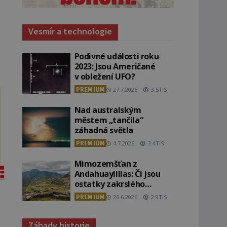
Vesmír a technologie
Podivné události roku
2023: Jsou Američané
v obležení UFO?
PREMIUM
27.7.2026
3.5TIS
Nad australským
městem „tančila“
záhadná světla
PREMIUM
4.7.2026
3.4TIS
Mimozemšťan z
Andahuaylillas: Čí jsou
ostatky zakrslého
stvoření s ohromnou
PREMIUM
26.6.2026
2.9TIS
lebkou?
Záhady historie