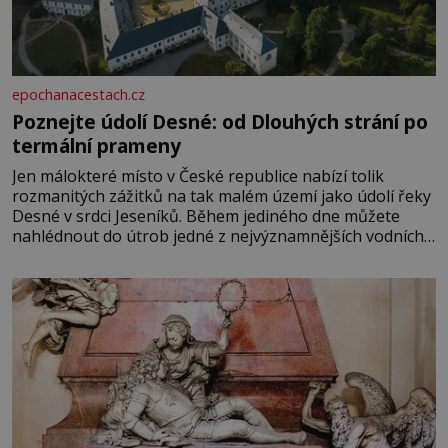
epochanacestach.cz
Poznejte údolí Desné: od Dlouhých strání po
termální prameny
Jen málokteré místo v České republice nabízí tolik
rozmanitých zážitků na tak malém území jako údolí řeky
Desné v srdci Jeseníků. Během jediného dne můžete
nahlédnout do útrob jedné z nejvýznamnějších vodních
elektráren v Evropě, vydat se na horské hřebeny, projet
se na koloběžce a den zakončit poznáváním památek ve
Velkých Losinách nebo v termálním