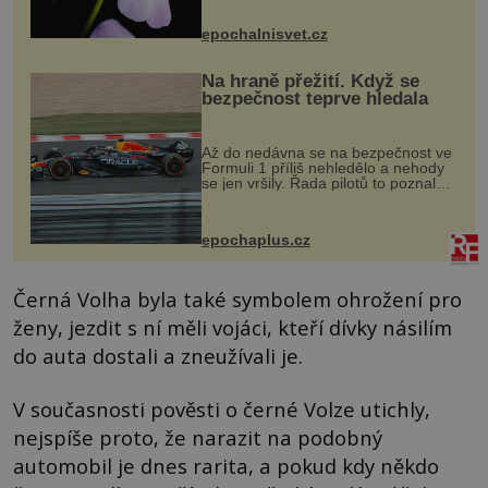
přírodě stane – a podle nového
výzkumu to může být pro druhy
epochalnisvet.cz
vstupenka...
Na hraně přežití. Když se
bezpečnost teprve hledala
Až do nedávna se na bezpečnost ve
Formuli 1 příliš nehledělo a nehody
se jen vršily. Řada pilotů to poznala
na vlastní kůži, často s trvalými
následky nebo bohužel i ztrátou
života. Dnes nepochopiteln...
epochaplus.cz
Černá Volha byla také symbolem ohrožení pro
ženy, jezdit s ní měli vojáci, kteří dívky násilím
do auta dostali a zneužívali je.
V současnosti pověsti o černé Volze utichly,
nejspíše proto, že narazit na podobný
automobil je dnes rarita, a pokud kdy někdo