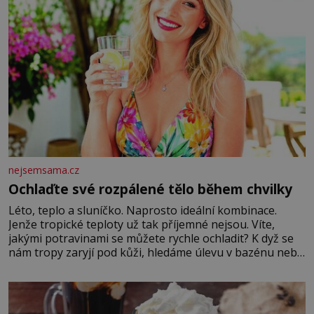
nejsemsama.cz
Ochlaďte své rozpálené tělo během chvilky
Léto, teplo a sluníčko. Naprosto ideální kombinace.
Jenže tropické teploty už tak příjemné nejsou. Víte,
jakými potravinami se můžete rychle ochladit? K dyž se
nám tropy zaryjí pod kůži, hledáme úlevu v bazénu nebo
pomocí klimatizace. Jenže ne vždycky můžeme být v jejich
blízkosti. Nemusíte však zoufat. Pokud budete mít
promyšlený jídelníček, žadné pařáky si na vás