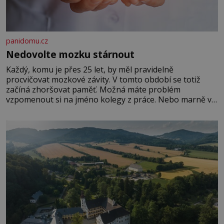
panidomu.cz
Nedovolte mozku stárnout
Každý, komu je přes 25 let, by měl pravidelně
procvičovat mozkové závity. V tomto období se totiž
začíná zhoršovat paměť. Možná máte problém
vzpomenout si na jméno kolegy z práce. Nebo marně v
paměti lovíte název knížky, kterou jste nedávno přečetli.
Je to opravdu tak, s věkem jako kdyby se paměť
rozhodla stávkovat. Cvičte