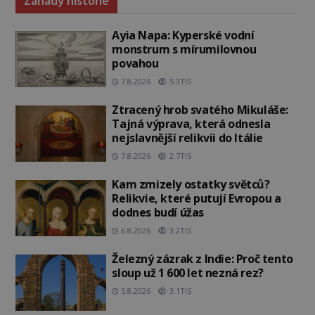
Záhady historie
Ayia Napa: Kyperské vodní
monstrum s mírumilovnou
povahou
7.8.2026
5.3TIS
Ztracený hrob svatého Mikuláše:
Tajná výprava, která odnesla
nejslavnější relikvii do Itálie
7.8.2026
2.7TIS
Kam zmizely ostatky světců?
Relikvie, které putují Evropou a
dodnes budí úžas
6.8.2026
3.2TIS
Železný zázrak z Indie: Proč tento
sloup už 1 600 let nezná rez?
5.8.2026
3.1TIS