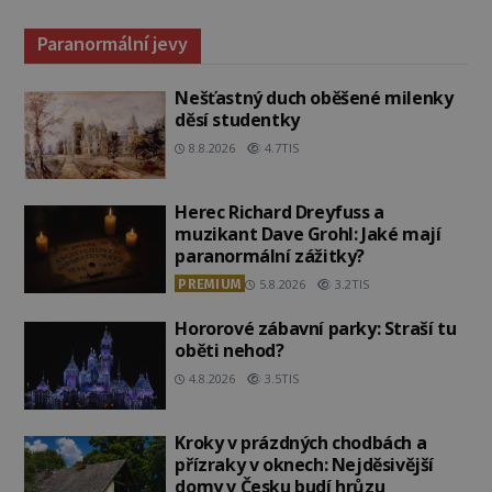
Paranormální jevy
Nešťastný duch oběšené milenky
děsí studentky
8.8.2026
4.7TIS
Herec Richard Dreyfuss a
muzikant Dave Grohl: Jaké mají
paranormální zážitky?
PREMIUM
5.8.2026
3.2TIS
Hororové zábavní parky: Straší tu
oběti nehod?
4.8.2026
3.5TIS
Kroky v prázdných chodbách a
přízraky v oknech: Nejděsivější
domy v Česku budí hrůzu