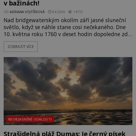
v bažinách!
OD
ADRIANA VOJTÍŠKOVÁ
8.8.2026
1.8TIS
Nad bridgewaterským okolím září jasné sluneční
světlo, když se náhle stane cosi nečekaného. Dne
10. května roku 1760 v deset hodin dopoledne zde
dojde k vůbec prvnímu historicky doloženému
ZOBRAZIT VÍCE
přeletu UFO. Podle záznamů vyzařuje takové
světlo, že vypadá jako „koule hořícího ohně“. Jde
jen o nějaký optický klam, nebo se zde skutečně
právě vznáší mimozemská loď
NEOBJASNĚNÉ UDÁLOSTI
Strašidelná pláž Dumas: Je černý písek