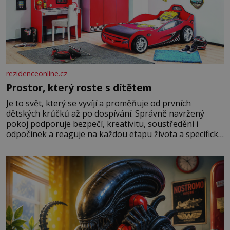
rezidenceonline.cz
Prostor, který roste s dítětem
Je to svět, který se vyvíjí a proměňuje od prvních
dětských krůčků až po dospívání. Správně navržený
pokoj podporuje bezpečí, kreativitu, soustředění i
odpočinek a reaguje na každou etapu života a specifické
potřeby dítěte. Pro nejmenší je klíčová jednoduchost,
měkkost a bezpečí, proto by pokoj miminka měl působit
především klidně a útulně. Předškolní věk je