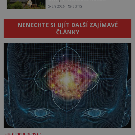
2.8.2026
3.3TIS
NENECHTE SI UJÍT DALŠÍ ZAJÍMAVÉ
ČLÁNKY
skutecnepribehy.cz