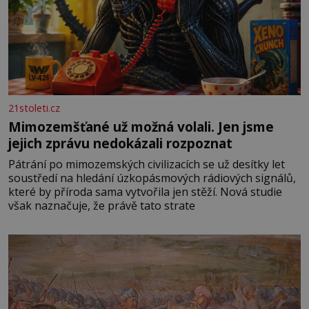
21stoleti.cz
Mimozemšťané už možná volali. Jen jsme
jejich zprávu nedokázali rozpoznat
Pátrání po mimozemských civilizacích se už desítky let
soustředí na hledání úzkopásmových rádiových signálů,
které by příroda sama vytvořila jen stěží. Nová studie
však naznačuje, že právě tato strate