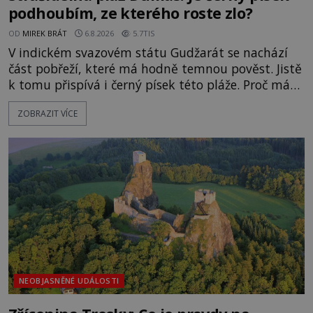
podhoubím, ze kterého roste zlo?
OD
MIREK BRÁT
6.8.2026
5.7TIS
V indickém svazovém státu Gudžarát se nachází
část pobřeží, které má hodně temnou pověst. Jistě
k tomu přispívá i černý písek této pláže. Proč má
pláž takové netypické zbarvení? Nakolik jsou
ZOBRAZIT VÍCE
pravdivé historky, že zde došlo k nevysvětlitelným
zmizením turistů? Ti, kteří se nebojí, nás mohou
následovat. Vstupujeme na pláž Dumas ve městě
Surat. Gu
NEOBJASNĚNÉ UDÁLOSTI