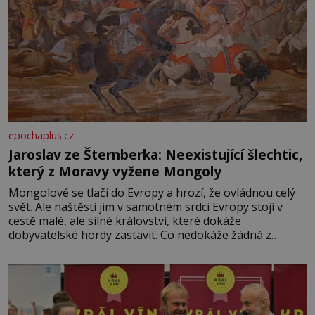
epochaplus.cz
Jaroslav ze Šternberka: Neexistující šlechtic,
který z Moravy vyžene Mongoly
Mongolové se tlačí do Evropy a hrozí, že ovládnou celý
svět. Ale naštěstí jim v samotném srdci Evropy stojí v
cestě malé, ale silné království, které dokáže
dobyvatelské hordy zastavit. Co nedokáže žádná z
asijských říší, co nedokážou Němci – to dokáže český
král. Nebo že by ne? Mongolové od roku 1223 postupují
podél Kaspického a Azovského moře,