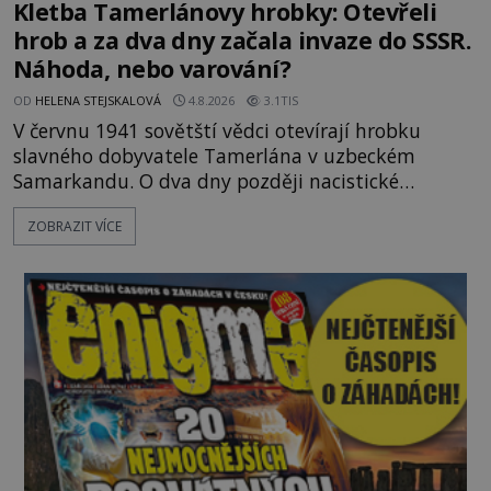
Kletba Tamerlánovy hrobky: Otevřeli
hrob a za dva dny začala invaze do SSSR.
Náhoda, nebo varování?
OD
HELENA STEJSKALOVÁ
4.8.2026
3.1TIS
V červnu 1941 sovětští vědci otevírají hrobku
slavného dobyvatele Tamerlána v uzbeckém
Samarkandu. O dva dny později nacistické
Německo zahajuje operaci Barbarossa a napadá
ZOBRAZIT VÍCE
Sovětský svaz. Shoda dat je natolik zarážející, že se
rodí jedna z nejslavnějších „kleteb“ 20. století. Je
na legendě něco pravdy, nebo jde jen o fascinující
souhru okolností? Když antropolog Michail
Gerasimov (1907-1970) a