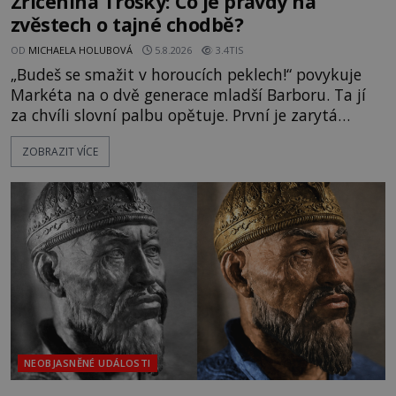
Zřícenina Trosky: Co je pravdy na
zvěstech o tajné chodbě?
OD
MICHAELA HOLUBOVÁ
5.8.2026
3.4TIS
„Budeš se smažit v horoucích peklech!“ povykuje
Markéta na o dvě generace mladší Barboru. Ta jí
za chvíli slovní palbu opětuje. První je zarytá
katolička, druhá přesvědčená kališnice. A každá z
ZOBRAZIT VÍCE
nich se usídlí na jedné z věží slavného hradu
Trosky. Šlechtic Ota IV. z Bergova (1399–1452) patří
mezi vůdce protihusitského boje. Za manželku má
skutečně jistou
NEOBJASNĚNÉ UDÁLOSTI