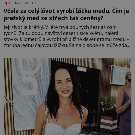
epochalnisvet.cz
Včela za celý život vyrobí lžičku medu. Čím je
pražský med ze střech tak ceněný?
Její život je krátký. V létě trvá pouhých šest až osm
týdnů. Za tu dobu navštíví desetitisíce květů, nalétá
stovky kilometrů a vyrobí přibližně devět gramů medu –
zhruba jednu čajovou lžičku. Sama o sobě se může zdát
bezvýznamná. Teprve když se spojí s dalšími desítkami
tisíc příslušnic svého včelstva, vznikne jeden z
nejdokonalejších organismů