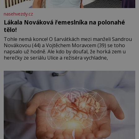
nasehvezdy.cz
Lákala Nováková řemeslníka na polonahé
tělo!
Tohle nemá konce! O šarvátkách mezi manželi Sandrou
Novákovou (44) a Vojtěchem Moravcem (39) se toho
napsalo už hodně. Ale kdo by doufal, že horká zem u
herečky ze seriálu Ulice a režiséra vychladne,