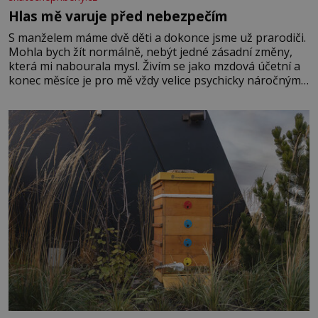
Hlas mě varuje před nebezpečím
S manželem máme dvě děti a dokonce jsme už prarodiči.
Mohla bych žít normálně, nebýt jedné zásadní změny,
která mi nabourala mysl. Živím se jako mzdová účetní a
konec měsíce je pro mě vždy velice psychicky náročným
obdobím. Od té chvíle, co máme vnoučata, mi dcera čím
dál častěji volá o pomoc, co se hlídání týče. Dalo by se