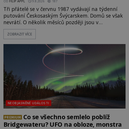
OD
FILIP APPL
9.8.2026
187
Tři přátelé se v červnu 1987 vydávají na týdenní
putování Českosaským Švýcarskem. Domů se však
nevrátí. O několik měsíců později jsou v
nepřístupných skalách u Hřenska nalezeny jejich
ZOBRAZIT VÍCE
kostry – a s nimi stopy, které se jen obtížně slučují
s nešťastnou náhodou. Zabil mladé trampy
přírodní živel, neznámý útočník, nebo někdo, koho
tehdejší režim nechtěl odhalit? [gallery
ids="171131,171132,1711
NEOBJASNĚNÉ UDÁLOSTI
Co se všechno semlelo poblíž
PREMIUM
Bridgewateru? UFO na obloze, monstra