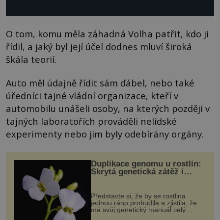
O tom, komu měla záhadná Volha patřit, kdo ji
řídil, a jaký byl její účel dodnes mluví široká
škála teorií.
Auto měl údajně řídit sám ďábel, nebo také
úředníci tajné vládní organizace, kteří v
automobilu unášeli osoby, na kterých později v
tajných laboratořích prováděli nelidské
experimenty nebo jim byly odebírány orgány.
Duplikace genomu u rostlin:
Skrytá genetická zátěž i
evoluční výhoda
Představte si, že by se rostlina
jednou ráno probudila a zjistila, že
má svůj genetický manuál celý
dvakrát. Přesně to se občas v