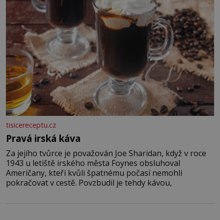
tisicereceptu.cz
Pravá irská káva
Za jejího tvůrce je považován Joe Sharidan, když v roce
1943 u letiště irského města Foynes obsluhoval
Američany, kteří kvůli špatnému počasí nemohli
pokračovat v cestě. Povzbudil je tehdy kávou,