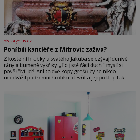
historyplus.cz
Pohřbili kancléře z Mitrovic zaživa?
Z kostelní hrobky u svatého Jakuba se ozývají dunivé
rány a tlumené výkřiky. „To jistě řádí duch,“ myslí si
pověrčiví lidé. Ani za dvě kopy grošů by se nikdo
neodvážil podzemní hrobku otevřít a její poklop tak
raději jen skrápí svěcenou vodou. Za několik dní divné
burácení skutečně ustane. Když o mnoho let později
hrobku