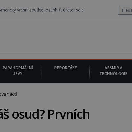
 soudce Joseph F. Crater se 6. srpna 1930 navečeří ve své oblíbené res
PARANORMÁLNÍ
REPORTÁŽE
VESMÍR A
JEVY
TECHNOLOGIE
dvanáct!
áš osud? Prvních