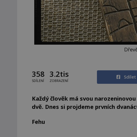
Dřevě
358
3.2tis
Sdíle
SDÍLENÍ
ZOBRAZENÍ
Každý člověk má svou narozeninovou ru
dvě. Dnes si projdeme prvních dvanáct
Fehu