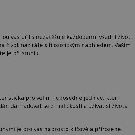
ou vás příliš nezatěžuje každodenní všední život,
 na život nazíráte s filozofickým nadhledem. Vaším
e je při studiu.
eristická pro velmi neposedné jedince, kteří
án dar radovat se z maličkostí a užívat si života
uhými je pro vás naprosto klíčové a přirozené.