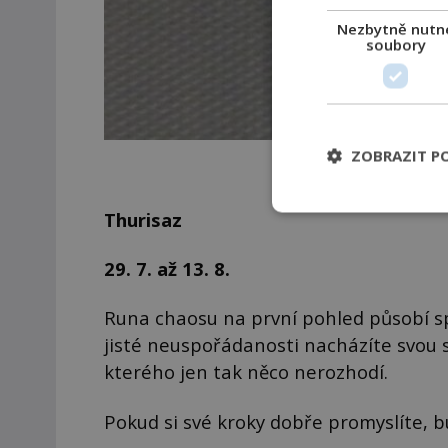
Nezbytně nutn
soubory
ZOBRAZIT P
Thurisaz
29. 7. až 13. 8.
Runa chaosu na první pohled působí sp
jisté neuspořádanosti nacházíte svou sí
kterého jen tak něco nerozhodí.
Pokud si své kroky dobře promyslíte, 