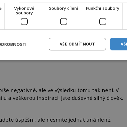
é
Výkonové
Soubory cílení
Funkční soubory
soubory
Prsten s runami
ODROBNOSTI
VŠE ODMÍTNOUT
VŠ
íše negativně, ale ve výsledku tomu tak není. V
lu a veškerou inspiraci. Jste duševně silný člověk,
budete úspěšní, ale nesmíte jednat unáhleně.