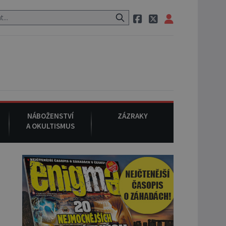
tauraci, pak si na ulici zavolá taxi, nasedne do něj a už ho nikdy nik
NÁBOŽENSTVÍ
ZÁZRAKY
A OKULTISMUS