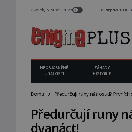
Čtvrtek, 6. srpna 2026
6. srpna 1930
: Americký vrchní
NEOBJASNĚNÉ
ZÁHADY
UDÁLOSTI
HISTORIE
Domů
Předurčují runy náš osud? Prvních 
Předurčují runy n
dvanáct!