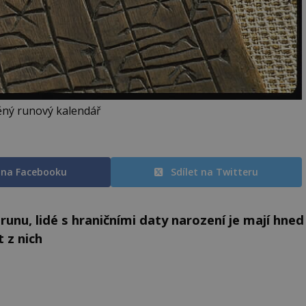
ný runový kalendář
t na Facebooku
Sdílet na Twitteru
nu, lidé s hraničními daty narození je mají hned
 z nich