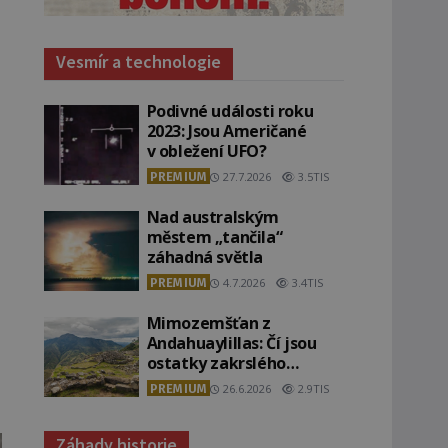
Vesmír a technologie
Podivné události roku
2023: Jsou Američané
v obležení UFO?
PREMIUM
27.7.2026
3.5TIS
Nad australským
městem „tančila“
záhadná světla
PREMIUM
4.7.2026
3.4TIS
Mimozemšťan z
Andahuaylillas: Čí jsou
ostatky zakrslého
stvoření s ohromnou
PREMIUM
26.6.2026
2.9TIS
lebkou?
Záhady historie