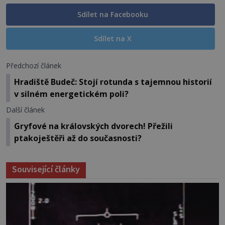
Sdílet na Facebooku
Sdílet na X
Předchozí článek
Hradiště Budeč: Stojí rotunda s tajemnou historií
v silném energetickém poli?
Další článek
Gryfové na královských dvorech! Přežili
ptakoještěři až do současnosti?
Související články