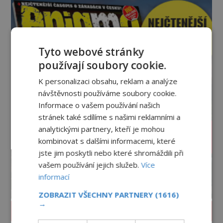
skutečnosti však jde o seriózní filozofickou hypoté
Tyto webové stránky
používají soubory cookie.
K personalizaci obsahu, reklam a analýze
návštěvnosti používáme soubory cookie.
Informace o vašem používání našich
stránek také sdílíme s našimi reklamními a
analytickými partnery, kteří je mohou
kombinovat s dalšími informacemi, které
jste jim poskytli nebo které shromáždili při
vašem používání jejich služeb.
Více
informací
ZOBRAZIT VŠECHNY PARTNERY
(1616)
→
PROLISTOVAT ČASOPIS