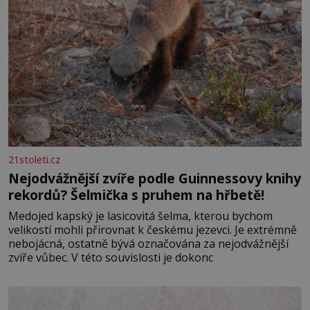
21stoleti.cz
Nejodvážnější zvíře podle Guinnessovy knihy
rekordů? Šelmička s pruhem na hřbetě!
Medojed kapský je lasicovitá šelma, kterou bychom
velikostí mohli přirovnat k českému jezevci. Je extrémně
nebojácná, ostatně bývá označována za nejodvážnější
zvíře vůbec. V této souvislosti je dokonc