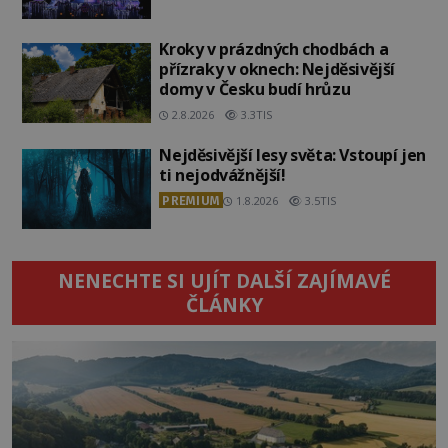
Kroky v prázdných chodbách a
přízraky v oknech: Nejděsivější
domy v Česku budí hrůzu
2.8.2026
3.3TIS
Nejděsivější lesy světa: Vstoupí jen
ti nejodvážnější!
PREMIUM
1.8.2026
3.5TIS
NENECHTE SI UJÍT DALŠÍ ZAJÍMAVÉ
ČLÁNKY