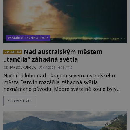
VESMÍR A TECHNOLOGIE
Nad australským městem
PREMIUM
„tančila“ záhadná světla
OD
EVA SOUKUPOVÁ
4.7.2026
3.4TIS
Noční oblohu nad okrajem severoaustralského
města Darwin rozzářila záhadná světla
neznámého původu. Modré světelné koule byly
viditelné nejméně dvacet minut, během nichž se
ZOBRAZIT VÍCE
opakovaně objevovaly a zase mizely. Svědek, který
úkaz zachytil na mobilní telefon, se domnívá, že
mohlo jít o návštěvu ze světa duchů. Záhadný
záznam okamžitě rozpoutal deb