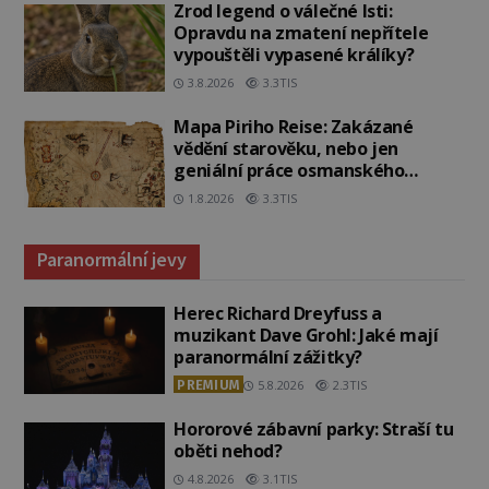
Zrod legend o válečné lsti:
Opravdu na zmatení nepřítele
vypouštěli vypasené králíky?
3.8.2026
3.3TIS
Mapa Piriho Reise: Zakázané
vědění starověku, nebo jen
geniální práce osmanského
admirála?
1.8.2026
3.3TIS
Paranormální jevy
Herec Richard Dreyfuss a
muzikant Dave Grohl: Jaké mají
paranormální zážitky?
PREMIUM
5.8.2026
2.3TIS
Hororové zábavní parky: Straší tu
oběti nehod?
4.8.2026
3.1TIS