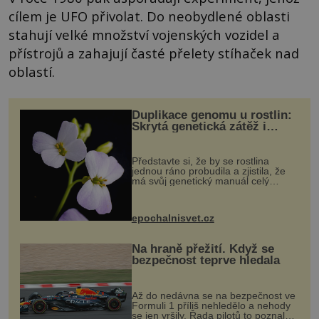
cílem je UFO přivolat. Do neobydlené oblasti
stahují velké množství vojenských vozidel a
přístrojů a zahajují časté přelety stíhaček nad
oblastí.
Duplikace genomu u rostlin:
Skrytá genetická zátěž i
evoluční výhoda
Představte si, že by se rostlina
jednou ráno probudila a zjistila, že
má svůj genetický manuál celý
dvakrát. Přesně to se občas v
přírodě stane – a podle nového
výzkumu to může být pro druhy
epochalnisvet.cz
vstupenka...
Na hraně přežití. Když se
bezpečnost teprve hledala
Až do nedávna se na bezpečnost ve
Formuli 1 příliš nehledělo a nehody
se jen vršily. Řada pilotů to poznala