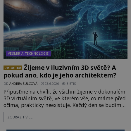
vědci, ufologo
VESMÍR A TECHNOLOGIE
Žijeme v iluzivním 3D světě? A
PREMIUM
pokud ano, kdo je jeho architektem?
OD
ANDREA ŠULCOVÁ
23.6.2026
3.5TIS
Připusťme na chvíli, že všichni žijeme v dokonalém
3D virtuálním světě, ve kterém vše, co máme před
očima, prakticky neexistuje. Každý den se budíme
do počítačové simulace, která je do určité míry k
ZOBRAZIT VÍCE
nerozeznání od skutečného světa. Tato
představa může znít jako námět sci-fi filmu, ve