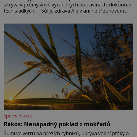
skrývá v průmyslově vyráběných potravinách, dokonce i
těch sladkých. Sůl je zdravá Ale v ani ne třetinovém
množství, než je pro většinu populace běžné. Její
základní složky– sodík a chlór – jsou zásadní pro
správné hospodaření
epochaplus.cz
Rákos: Nenápadný poklad z mokřadů
Šumí ve větru na březích rybníků, ukrývá vodní ptáky a