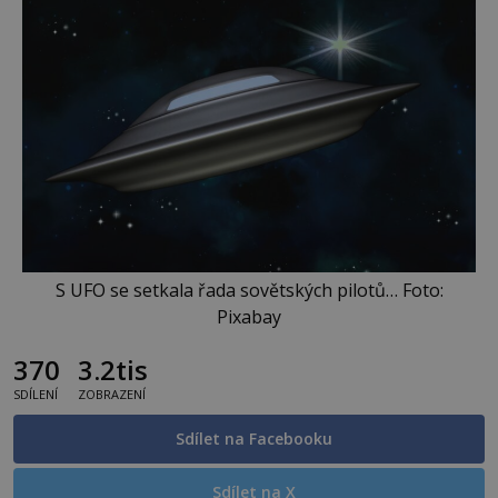
S UFO se setkala řada sovětských pilotů… Foto:
Pixabay
370
3.2tis
SDÍLENÍ
ZOBRAZENÍ
Sdílet na Facebooku
Sdílet na X