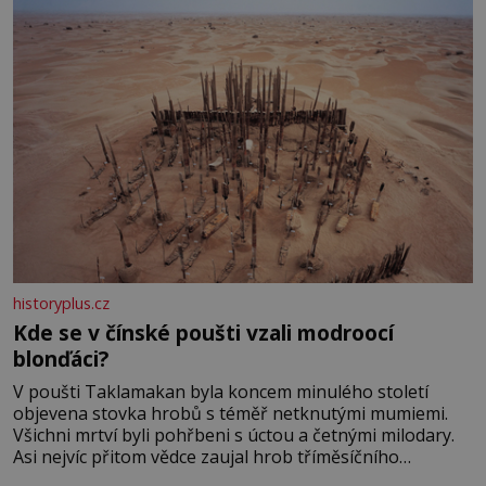
historyplus.cz
Kde se v čínské poušti vzali modroocí
blonďáci?
V poušti Taklamakan byla koncem minulého století
objevena stovka hrobů s téměř netknutými mumiemi.
Všichni mrtví byli pohřbeni s úctou a četnými milodary.
Asi nejvíc přitom vědce zaujal hrob tříměsíčního
chlapečka s modrou filcovou čapkou, z níž se draly