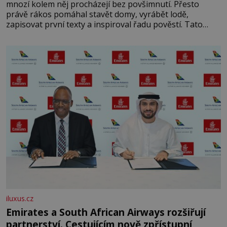
mnozí kolem něj procházejí bez povšimnutí. Přesto
právě rákos pomáhal stavět domy, vyrábět lodě,
zapisovat první texty a inspiroval řadu pověstí. Tato
skromná, ale užitečná rostlina provází člověka už tisíce
let. Většina lidí vnímá rákos jen jako obyčejnou kulisu
letního koupání. Stačí se však podívat
iluxus.cz
Emirates a South African Airways rozšiřují
partnerství. Cestujícím nově zpřístupní