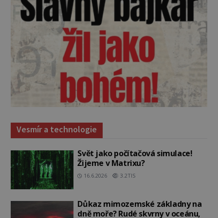
Vesmír a technologie
Svět jako počítačová simulace!
Žijeme v Matrixu?
16.6.2026
3.2TIS
Důkaz mimozemské základny na
dně moře? Rudé skvrny v oceánu,