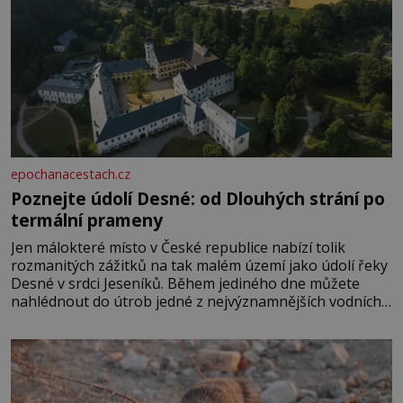
epochanacestach.cz
Poznejte údolí Desné: od Dlouhých strání po
termální prameny
Jen málokteré místo v České republice nabízí tolik
rozmanitých zážitků na tak malém území jako údolí řeky
Desné v srdci Jeseníků. Během jediného dne můžete
nahlédnout do útrob jedné z nejvýznamnějších vodních
elektráren v Evropě, vydat se na horské hřebeny, projet
se na koloběžce a den zakončit poznáváním památek ve
Velkých Losinách nebo v termálním