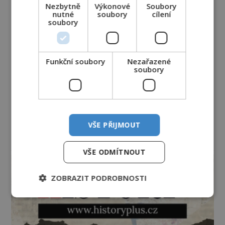
Nezbytně
Výkonové
Soubory
nutné
soubory
cílení
soubory
Funkční soubory
Nezařazené
soubory
VŠE PŘIJMOUT
reklama
VŠE ODMÍTNOUT
ZOBRAZIT PODROBNOSTI