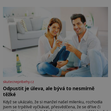
salát, polníček…) ✿ 1 malá konzerva kukuřice ✿ ½
okurky ✿ 2 rajčata Zálivka: ✿ 4 lžíce olivového oleje ✿ 1
lžíci citronové šťávy ✿ ½ stroužku
skutecnepribehy.cz
Odpustit je úleva, ale bývá to nesmírně
těžké
Když se ukázalo, že si manžel našel milenku, rozhodla
jsem se trpělivě vyčkávat, přesvědčena, že se dříve či