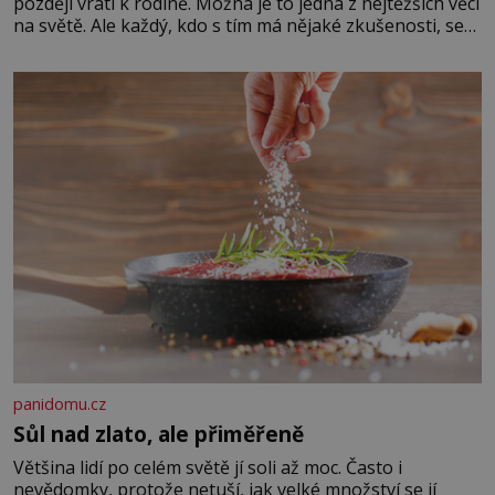
později vrátí k rodině. Možná je to jedna z nejtěžších věcí
na světě. Ale každý, kdo s tím má nějaké zkušenosti, se
zapřísahá, že pokud odpustíte, znatelně se vám uleví.
Když se ke mně doneslo, že si manžel pořídil milenku,
panidomu.cz
Sůl nad zlato, ale přiměřeně
Většina lidí po celém světě jí soli až moc. Často i
nevědomky, protože netuší, jak velké množství se jí