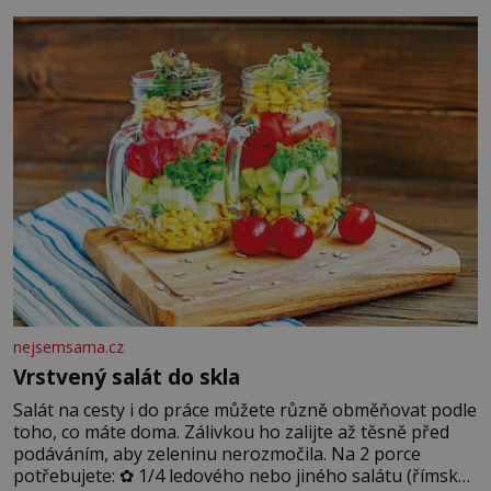
blonďaté vlásky. Fakt, že jsou těla dávných lidí nesmírně
dobře zachovalá, přičítají odborníci zdejším klimatickým
podmínkám. Sucho, prosolené písky a extrémně
nejsemsama.cz
Vrstvený salát do skla
Salát na cesty i do práce můžete různě obměňovat podle
toho, co máte doma. Zálivkou ho zalijte až těsně před
podáváním, aby zeleninu nerozmočila. Na 2 porce
potřebujete: ✿ 1/4 ledového nebo jiného salátu (římský