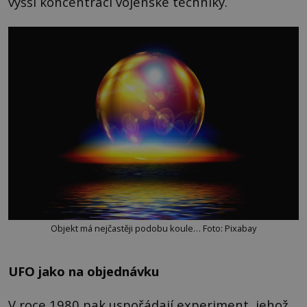
vyšší koncentrací vojenské techniky.
Objekt má nejčastěji podobu koule… Foto: Pixabay
UFO jako na objednávku
V roce 1980 pak uspořádají experiment, jehož