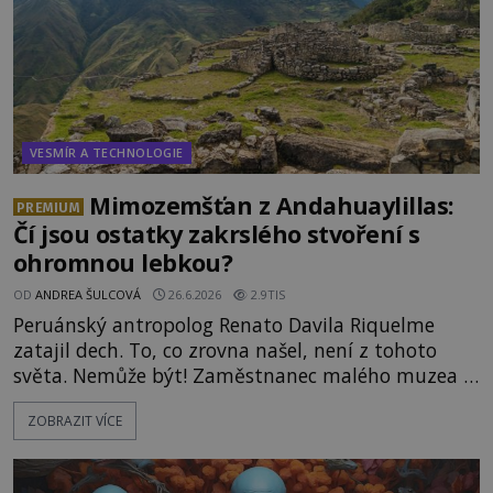
VESMÍR A TECHNOLOGIE
Mimozemšťan z Andahuaylillas:
PREMIUM
Čí jsou ostatky zakrslého stvoření s
ohromnou lebkou?
OD
ANDREA ŠULCOVÁ
26.6.2026
2.9TIS
Peruánský antropolog Renato Davila Riquelme
zatajil dech. To, co zrovna našel, není z tohoto
světa. Nemůže být! Zaměstnanec malého muzea v
peruánském městečku Andahuaylillas nedaleko
ZOBRAZIT VÍCE
legendárního Cuzca pomalu sestupuje z posvátné
hory Apu a přemýšlí, jak s touto zprávou naloží.
Právě nalezl ostatky dvou mimozemšťanů! Vědci