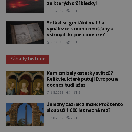
ze kterých srší blesky!
8.6.2026
3.0TIS
Setkal se geniální malíř a
vynálezce s mimozemšťany a
vstoupil do jiné dimenze?
7.6.2026
3.3TIS
Záhady historie
Kam zmizely ostatky světců?
Relikvie, které putují Evropou a
dodnes budí úžas
6.8.2026
1.6TIS
Železný zázrak z Indie: Proč tento
sloup už 1 600 let nezná rez?
5.8.2026
2.2TIS