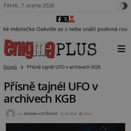
Pátek, 7. srpna 2026
 se z nebe snáší podivná rosolovitá látka neznáméh
Domů
Přísně tajné! UFO v archivech KGB
Přísně tajné! UFO v
archivech KGB
od
ADRIANA VOJTÍŠKOVÁ
4.8.2024
3.2tis