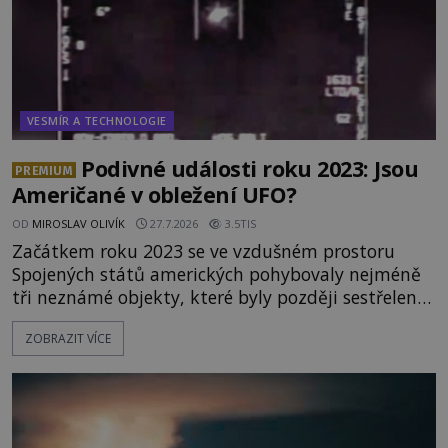
VESMÍR A TECHNOLOGIE
Podivné události roku 2023: Jsou
PREMIUM
Američané v obležení UFO?
OD
MIROSLAV OLIVÍK
27.7.2026
3.5TIS
Začátkem roku 2023 se ve vzdušném prostoru
Spojených států amerických pohybovaly nejméně
tři neznámé objekty, které byly později sestřeleny.
Do dnešních dnů nebyly trosky těchto létajících
ZOBRAZIT VÍCE
těles objeveny. Je možné, že šlo o nějaké nové
armádní výzkumné technologie? Nebo snad byly
mimozemského původu? Dne 4. února roku 2023
vydává