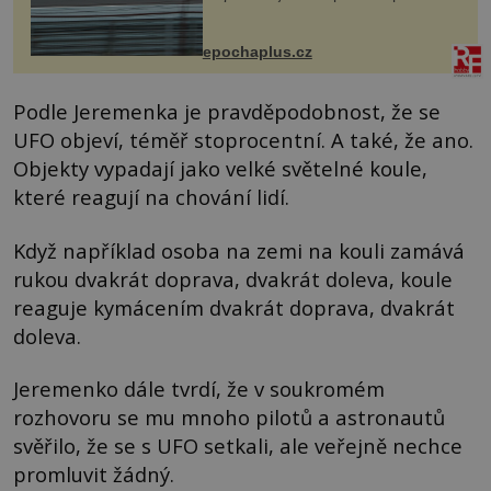
na vlastní kůži, často s trvalými
následky nebo bohužel i ztrátou
života. Dnes nepochopiteln...
epochaplus.cz
Podle Jeremenka je pravděpodobnost, že se
UFO objeví, téměř stoprocentní. A také, že ano.
Objekty vypadají jako velké světelné koule,
které reagují na chování lidí.
Když například osoba na zemi na kouli zamává
rukou dvakrát doprava, dvakrát doleva, koule
reaguje kymácením dvakrát doprava, dvakrát
doleva.
Jeremenko dále tvrdí, že v soukromém
rozhovoru se mu mnoho pilotů a astronautů
svěřilo, že se s UFO setkali, ale veřejně nechce
promluvit žádný.