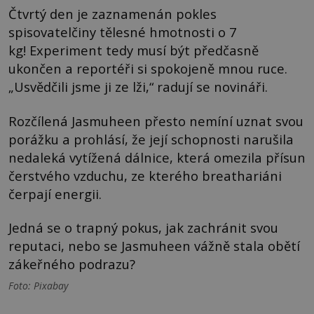
Čtvrtý den je zaznamenán pokles
spisovatelčiny tělesné hmotnosti o 7
kg! Experiment tedy musí být předčasně
ukončen a reportéři si spokojeně mnou ruce.
„Usvědčili jsme ji ze lži,“ radují se novináři.
Rozčílená Jasmuheen přesto nemíní uznat svou
porážku a prohlásí, že její schopnosti narušila
nedaleká vytížená dálnice, která omezila přísun
čerstvého vzduchu, ze kterého breathariáni
čerpají energii.
Jedná se o trapný pokus, jak zachránit svou
reputaci, nebo se Jasmuheen vážně stala obětí
zákeřného podrazu?
Foto: Pixabay