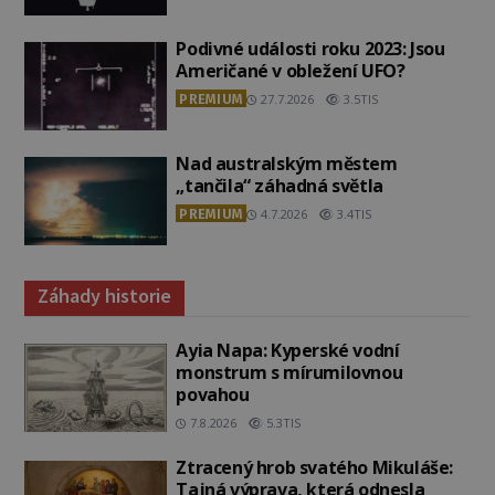
Podivné události roku 2023: Jsou
Američané v obležení UFO?
PREMIUM
27.7.2026
3.5TIS
Nad australským městem
„tančila“ záhadná světla
PREMIUM
4.7.2026
3.4TIS
Záhady historie
Ayia Napa: Kyperské vodní
monstrum s mírumilovnou
povahou
7.8.2026
5.3TIS
Ztracený hrob svatého Mikuláše:
Tajná výprava, která odnesla