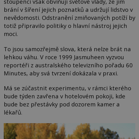
stoupenci však obviňují světové vlády, že jim
brání v šíření jejich poznatků a udržují lidstvo v
nevědomosti. Odstranění zmiňovaných potíží by
totiž připravilo politiky o hlavní nástroj jejich
moci.
To jsou samozřejmě slova, která nelze brát na
lehkou váhu. V roce 1999 Jasmuheen vyzvou
reportéři z australského televizního pořadu 60
Minutes, aby svá tvrzení dokázala v praxi.
Má se zúčastnit experimentu, v rámci kterého
bude týden zavřena v hotelovém pokoji, kde
bude bez přestávky pod dozorem kamer a
lékařů.