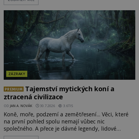
alchymista, vědec a dobrodruh Edward Kelly?
Shromážděný dav napětím téměř nedýchá.
Měšťané pozorují konání muže, který se stává
nesmrtelnou legendou již během
ZÁZRAKY
Tajemství mytických koní a
PREMIUM
ztracená civilizace
OD
JAN A. NOVÁK
30.7.2026
3.6TIS
Koně, moře, podzemí a zemětřesení... Věci, které
na první pohled spolu nemají vůbec nic
společného. A přece je dávné legendy, lidové
pohádky i podvědomí psychicky nemocných lidí