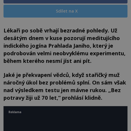
Sdílet na X
Lékaři po sobě vrhají bezradné pohledy. Už
desátým dnem v kuse pozorují meditujícího
indického jogína Prahlada Janiho, který je
podrobován velmi neobvyklému experimentu,
během kterého nesmí jíst ani pít.
Jaké je překvapení vědců, když stařičký muž
náročný úkol bez problémů splní. On sám však
nad výsledkem testu jen mávne rukou. „Bez
potravy žiji už 70 let,“ prohlásí klidně.
Reklama