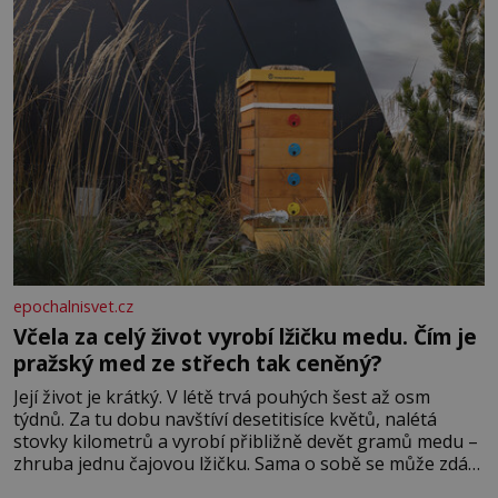
epochalnisvet.cz
Včela za celý život vyrobí lžičku medu. Čím je
pražský med ze střech tak ceněný?
Její život je krátký. V létě trvá pouhých šest až osm
týdnů. Za tu dobu navštíví desetitisíce květů, nalétá
stovky kilometrů a vyrobí přibližně devět gramů medu –
zhruba jednu čajovou lžičku. Sama o sobě se může zdát
bezvýznamná. Teprve když se spojí s dalšími desítkami