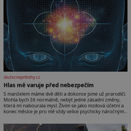
skutecnepribehy.cz
Hlas mě varuje před nebezpečím
S manželem máme dvě děti a dokonce jsme už prarodiči.
Mohla bych žít normálně, nebýt jedné zásadní změny,
která mi nabourala mysl. Živím se jako mzdová účetní a
konec měsíce je pro mě vždy velice psychicky náročným
obdobím. Od té chvíle, co máme vnoučata, mi dcera čím
dál častěji volá o pomoc, co se hlídání týče. Dalo by se