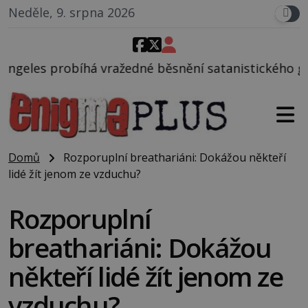
Neděle, 9. srpna 2026
žedné běsnění satanistického gangu vedeného Charl
Domů
Rozporuplní breathariáni: Dokážou někteří
lidé žít jenom ze vzduchu?
Rozporuplní
breathariáni: Dokážou
někteří lidé žít jenom ze
vzduchu?