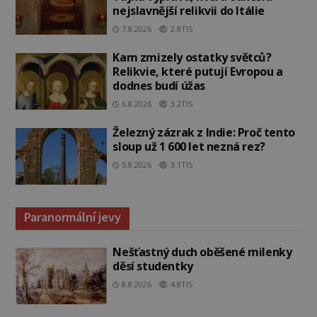
nejslavnější relikvii do Itálie
7.8.2026
2.8TIS
Kam zmizely ostatky světců?
Relikvie, které putují Evropou a
dodnes budí úžas
6.8.2026
3.2TIS
Železný zázrak z Indie: Proč tento
sloup už 1 600 let nezná rez?
5.8.2026
3.1TIS
Paranormální jevy
Nešťastný duch oběšené milenky
děsí studentky
8.8.2026
4.8TIS