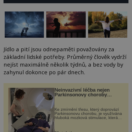
Jídlo a pití jsou odnepaměti považovány za
základní lidské potřeby. Průměrný člověk vydrží
nejíst maximálně několik týdnů, a bez vody by
zahynul dokonce po pár dnech.
Neinvazivní léčba nejen
Parkinsonovy choroby
pomocí ultrazvukové
„helmy“
Ke zmírnění třesu, který doprovází
Parkinsonovu chorobu, je využívána
hluboká mozková stimulace, která
však vyžaduje vysoce invazivní
zákrok. Ultrazvuk zase není vhodný
k dostatečně přesnému zacílení ...