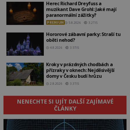
Herec Richard Dreyfuss a
muzikant Dave Grohl: Jaké mají
paranormální zážitky?
PREMIUM
5.8.2026
3.2TIS
Hororové zábavní parky: Straší tu
oběti nehod?
4.8.2026
3.5TIS
Kroky v prázdných chodbách a
přízraky v oknech: Nejděsivější
domy v Česku budí hrůzu
2.8.2026
3.3TIS
NENECHTE SI UJÍT DALŠÍ ZAJÍMAVÉ
ČLÁNKY