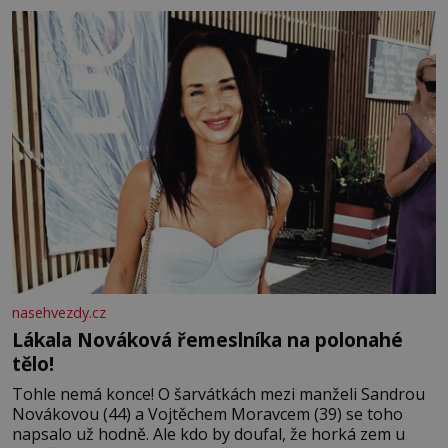
tisíc příslušnic svého včelstva, vznikne jeden z
nejdokonalejších organismů
nasehvezdy.cz
Lákala Nováková řemeslníka na polonahé
tělo!
Tohle nemá konce! O šarvátkách mezi manželi Sandrou
Novákovou (44) a Vojtěchem Moravcem (39) se toho
napsalo už hodně. Ale kdo by doufal, že horká zem u