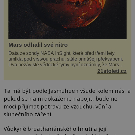
Mars odhalil své nitro
Data ze sondy NASA InSight, která před třemi lety
umlkla pod vrstvou prachu, stále přinášejí překvapení.
Dva nezávislé vědecké týmy nyní oznámily, že Mars
má nejen plášť plný trosek z dávných impaktů,...
21stoleti.cz
Ta má být podle Jasmuheen všude kolem nás, a
pokud se na ni dokážeme napojit, budeme
moci přijímat potravu ze vzduchu, vůní a
slunečního záření.
Vůdkyně breathariánského hnutí a její