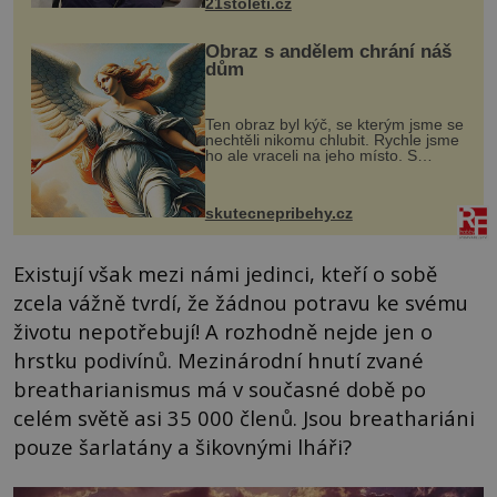
21stoleti.cz
Obraz s andělem chrání náš
dům
Ten obraz byl kýč, se kterým jsme se
nechtěli nikomu chlubit. Rychle jsme
ho ale vraceli na jeho místo. S
manželem Vaškem jsme si pořídili
chaloupku, takový domek na severu
Čech, kde jsme si naplánova...
skutecnepribehy.cz
Existují však mezi námi jedinci, kteří o sobě
zcela vážně tvrdí, že žádnou potravu ke svému
životu nepotřebují! A rozhodně nejde jen o
hrstku podivínů. Mezinárodní hnutí zvané
breatharianismus má v současné době po
celém světě asi 35 000 členů. Jsou breathariáni
pouze šarlatány a šikovnými lháři?