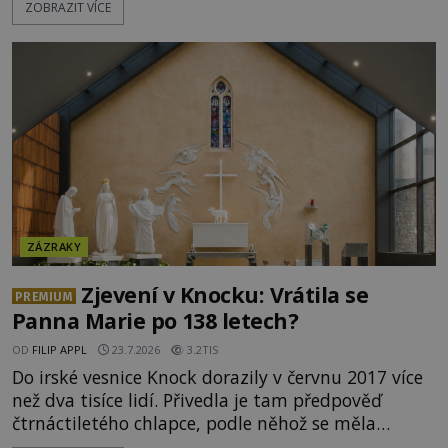
ZOBRAZIT VÍCE
podivným způsobem vzájemně propojují. Je
možné, že tato záhadná spojitost ukrývá nějaké
tajemství pocházející ze samých počátků lidské
civilizace? Nebo dokonce z temných vod minulosti
ještě mnohem hlubších? [g
ZÁZRAKY
Zjevení v Knocku: Vrátila se
PREMIUM
Panna Marie po 138 letech?
OD
FILIP APPL
23.7.2026
3.2TIS
Do irské vesnice Knock dorazily v červnu 2017 více
než dva tisíce lidí. Přivedla je tam předpověď
čtrnáctiletého chlapce, podle něhož se měla
přesně ve tři hodiny odpoledne zjevit Panna Marie.