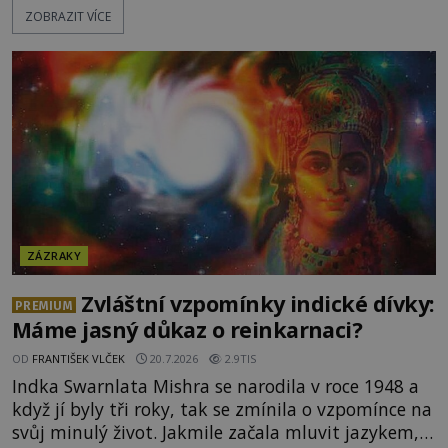
ZOBRAZIT VÍCE
Když slunce vystoupilo z mraků, část davu začala
křičet, že se na nebi odehrává zázrak. Splnilo se
chlapcovo proroctví, nebo poutníci spatřili pouze
neobvyklou hru světla? [gallery
ids="170530,170531,1705
ZÁZRAKY
Zvláštní vzpomínky indické dívky:
PREMIUM
Máme jasný důkaz o reinkarnaci?
OD
FRANTIŠEK VLČEK
20.7.2026
2.9TIS
Indka Swarnlata Mishra se narodila v roce 1948 a
když jí byly tři roky, tak se zmínila o vzpomínce na
svůj minulý život. Jakmile začala mluvit jazykem,