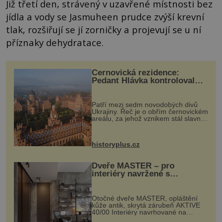
Již třetí den, strávený v uzavřené místnosti bez
jídla a vody se Jasmuheen prudce zvýší krevní
tlak, rozšiřují se jí zorničky a projevují se u ní
příznaky dehydratace.
Černovická rezidence:
Pedant Hlávka kontroloval
každou cihlu
Patří mezi sedm novodobých divů
Ukrajiny. Řeč je o obřím černovickém
areálu, za jehož vznikem stál slavný
český architekt Josef Hlávka. Ten si
na něm dal mimořádně záležet. Jeho
stavební plány by při ...
historyplus.cz
Dveře MASTER – pro
interiéry navržené s
rozumem i vášní!
Otočné dveře MASTER, opláštění
kůže antik, skrytá zárubeň AKTIVE
40/00 Interiéry navrhované na
zakázku často vyžadují atypické