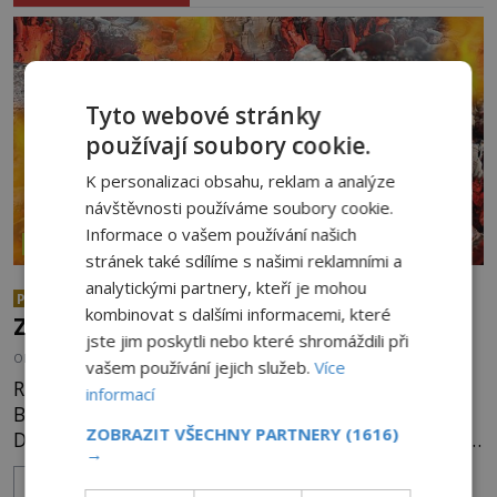
Tyto webové stránky
používají soubory cookie.
K personalizaci obsahu, reklam a analýze
návštěvnosti používáme soubory cookie.
Informace o vašem používání našich
ZÁZRAKY
stránek také sdílíme s našimi reklamními a
analytickými partnery, kteří je mohou
Chůze po žhavých uhlících:
PREMIUM
kombinovat s dalšími informacemi, které
Zázrak nebo podvod?
jste jim poskytli nebo které shromáždili při
OD
KAROLÍNA TRNKOVÁ
4.8.2026
3.3TIS
vašem používání jejich služeb.
Více
Rituál chůze po žhavých uhlících je zmiňován i v
informací
Bibli, první zmínky ale pochází už z doby železné.
ZOBRAZIT VŠECHNY PARTNERY
(1616)
Dnes je využíván nejrůznějšími šamany k nalezení
→
spirituální síly či vnitřního klidu. Jak funguje a proč
ZOBRAZIT VÍCE
si při něm člověk nepopálí nohy, což bylo