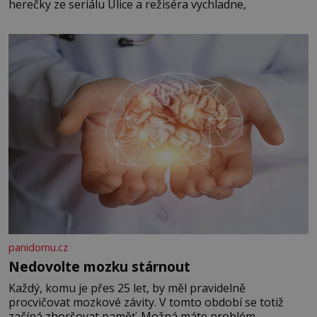
herečky ze seriálu Ulice a režiséra vychladne,
panidomu.cz
Nedovolte mozku stárnout
Každý, komu je přes 25 let, by měl pravidelně
procvičovat mozkové závity. V tomto období se totiž
začíná zhoršovat paměť. Možná máte problém