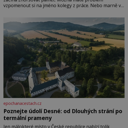
vzpomenout si na jméno kolegy z práce. Nebo marně v
paměti lovíte název knížky, kterou jste nedávno přečetli.
Je to opravdu tak, s věkem jako kdyby se paměť
rozhodla stávkovat. Cvičte
epochanacestach.cz
Poznejte údolí Desné: od Dlouhých strání po
termální prameny
Jen málokteré místo v České republice nabízí tolik