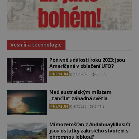
Vesmír a technologie
Podivné události roku 2023: Jsou
Američané v obležení UFO?
PREMIUM
27.7.2026
3.5TIS
Nad australským městem
„tančila“ záhadná světla
PREMIUM
4.7.2026
3.4TIS
Mimozemšťan z Andahuaylillas: Čí
jsou ostatky zakrslého stvoření s
ohromnou lebkou?