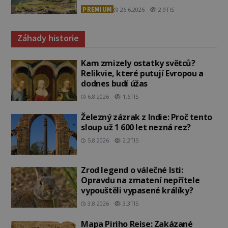
PREMIUM
26.6.2026
2.9TIS
Záhady historie
Kam zmizely ostatky světců?
Relikvie, které putují Evropou a
dodnes budí úžas
6.8.2026
1.6TIS
Železný zázrak z Indie: Proč tento
sloup už 1 600 let nezná rez?
5.8.2026
2.2TIS
Zrod legend o válečné lsti:
Opravdu na zmatení nepřítele
vypouštěli vypasené králíky?
3.8.2026
3.3TIS
Mapa Piriho Reise: Zakázané