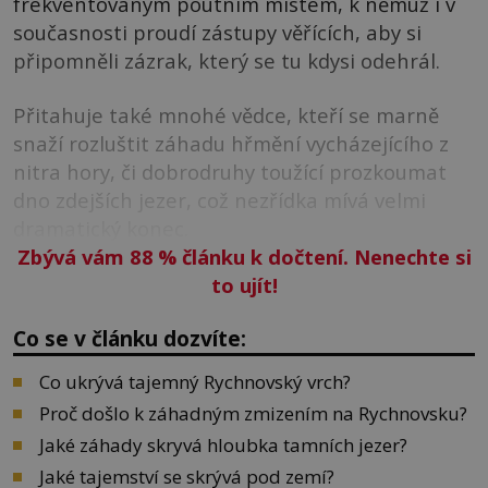
frekventovaným poutním místem, k němuž i v
současnosti proudí zástupy věřících, aby si
připomněli zázrak, který se tu kdysi odehrál.
Přitahuje také mnohé vědce, kteří se marně
snaží rozluštit záhadu hřmění vycházejícího z
nitra hory, či dobrodruhy toužící prozkoumat
dno zdejších jezer, což nezřídka mívá velmi
dramatický konec.
Zbývá vám 88
%
článku k dočtení. Nenechte si
to ujít!
Co se v článku dozvíte:
Co ukrývá tajemný Rychnovský vrch?
Proč došlo k záhadným zmizením na Rychnovsku?
Jaké záhady skryvá hloubka tamních jezer?
Jaké tajemství se skrývá pod zemí?