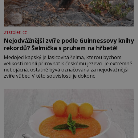
21stoleti.cz
Nejodvážnější zvíře podle Guinnessovy knihy
rekordů? Šelmička s pruhem na hřbetě!
Medojed kapský je lasicovitá šelma, kterou bychom
velikostí mohli přirovnat k českému jezevci. Je extrémně
nebojácná, ostatně bývá označována za nejodvážnější
zvíře vůbec. V této souvislosti je dokonc