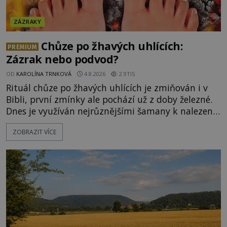
ZÁZRAKY
Chůze po žhavých uhlících:
PREMIUM
Zázrak nebo podvod?
OD
KAROLÍNA TRNKOVÁ
4.8.2026
2.9TIS
Rituál chůze po žhavých uhlících je zmiňován i v
Bibli, první zmínky ale pochází už z doby železné.
Dnes je využíván nejrůznějšími šamany k nalezení
spirituální síly či vnitřního klidu. Jak funguje a proč
ZOBRAZIT VÍCE
si při něm člověk nepopálí nohy, což bylo
objektivně dokázáno? Je na něm i něco
nadpřirozeného? Histori