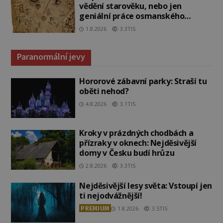
vědění starověku, nebo jen
geniální práce osmanského
admirála?
1.8.2026
3.3TIS
Paranormální jevy
Hororové zábavní parky: Straší tu
oběti nehod?
4.8.2026
3.1TIS
Kroky v prázdných chodbách a
přízraky v oknech: Nejděsivější
domy v Česku budí hrůzu
2.8.2026
3.3TIS
Nejděsivější lesy světa: Vstoupí jen
ti nejodvážnější!
PREMIUM
1.8.2026
3.5TIS