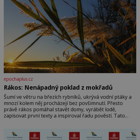
epochaplus.cz
Rákos: Nenápadný poklad z mokřadů
Šumí ve větru na březích rybníků, ukrývá vodní ptáky a
mnozí kolem něj procházejí bez povšimnutí. Přesto
právě rákos pomáhal stavět domy, vyrábět lodě,
zapisovat první texty a inspiroval řadu pověstí. Tato
skromná, ale užitečná rostlina provází člověka už tisíce
let. Většina lidí vnímá rákos jen jako obyčejnou kulisu
letního koupání. Stačí se však podívat