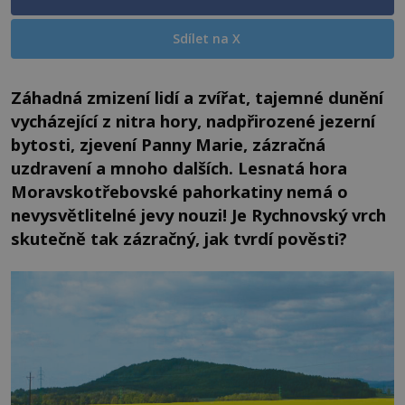
Sdílet na X
Záhadná zmizení lidí a zvířat, tajemné dunění
vycházející z nitra hory, nadpřirozené jezerní
bytosti, zjevení Panny Marie, zázračná
uzdravení a mnoho dalších. Lesnatá hora
Moravskotřebovské pahorkatiny nemá o
nevysvětlitelné jevy nouzi! Je Rychnovský vrch
skutečně tak zázračný, jak tvrdí pověsti?