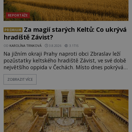
REPORTÁŽE
Za magií starých Keltů: Co ukrývá
PREMIUM
hradiště Závist?
OD
KAROLÍNA TRNKOVÁ
3.8.2026
3.1TIS
Na jižním okraji Prahy naproti obci Zbraslav leží
pozůstatky keltského hradiště Závist, ve své době
největšího oppida v Čechách. Místo dnes pokrývá
les, zbytky po kdysi monumentálním hradišti jsou
ZOBRAZIT VÍCE
ale v terénu patrné stále. Co dalšího tu po Keltech
zůstalo? Prozkoumejte to spolu s ENIGMOU! Na
vrch Hr