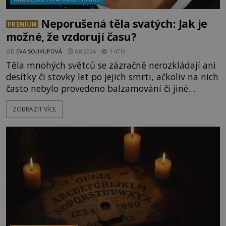
Neporušená těla svatých: Jak je
PREMIUM
možné, že vzdorují času?
OD
EVA SOUKUPOVÁ
6.8.2026
1.4TIS
Těla mnohých světců se zázračně nerozkládají ani
desítky či stovky let po jejich smrti, ačkoliv na nich
často nebylo provedeno balzamování či jiné
pokusy o konzervaci. Neporušené ostatky bývají
ZOBRAZIT VÍCE
považovány za důkaz svatosti zemřelých. Jaké
tajemné síly těla významných náboženských
osobností ochraňují? Na hřbitově u kláštera
Milosrdných