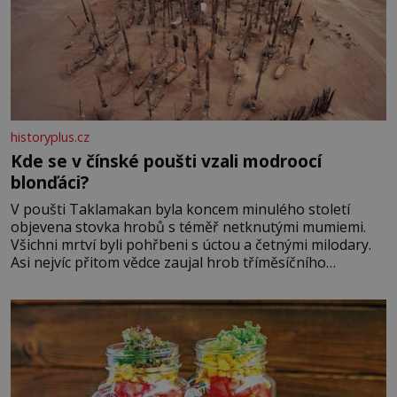
historyplus.cz
Kde se v čínské poušti vzali modroocí
blonďáci?
V poušti Taklamakan byla koncem minulého století
objevena stovka hrobů s téměř netknutými mumiemi.
Všichni mrtví byli pohřbeni s úctou a četnými milodary.
Asi nejvíc přitom vědce zaujal hrob tříměsíčního
chlapečka s modrou filcovou čapkou, z níž se draly
blonďaté vlásky. Fakt, že jsou těla dávných lidí nesmírně
dobře zachovalá, přičítají odborníci zdejším klimatickým
podmínkám. Sucho, prosolené písky a extrémně