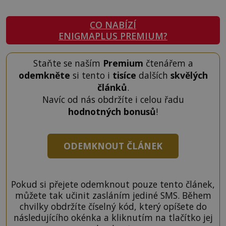
CO NABÍZÍ
ENIGMAPLUS PREMIUM?
Staňte se naším
Premium
čtenářem a
odemkněte
si tento i
tisíce
dalších
skvělých
článků
.
Navíc od nás obdržíte i celou řadu
hodnotných bonusů
!
ODEMKNOUT ČLÁNEK
Pokud si přejete odemknout pouze tento článek,
můžete tak učinit zasláním jediné SMS. Během
chvilky obdržíte číselný kód, který opíšete do
následujícího okénka a kliknutím na tlačítko jej