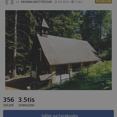
PREMIUM
od
MONIKA MOTYČKOVÁ
6.9.2025
3.5tis
356
3.5tis
SDÍLENÍ
ZOBRAZENÍ
Sdílet na Facebooku