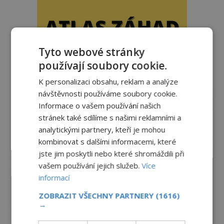
Tyto webové stránky
používají soubory cookie.
K personalizaci obsahu, reklam a analýze
reklama
návštěvnosti používáme soubory cookie.
Informace o vašem používání našich
stránek také sdílíme s našimi reklamními a
analytickými partnery, kteří je mohou
kombinovat s dalšími informacemi, které
jste jim poskytli nebo které shromáždili při
vašem používání jejich služeb.
Více
informací
ZOBRAZIT VŠECHNY PARTNERY
(1616)
→