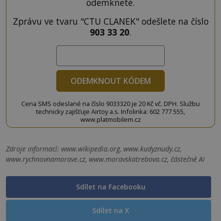
odemknete.
Zprávu ve tvaru "CTU CLANEK" odešlete na číslo
903 33 20
.
ODEMKNOUT KÓDEM
Cena SMS odeslané na číslo 9033320 je 20 Kč vč. DPH. Službu
technicky zajišťuje Airtoy a.s. Infolinka: 602 777 555,
www.platmobilem.cz
Zdroje informací:
www.wikipedia.org, www.kudyznudy.cz,
www.rychnovnamorave.cz, www.moravskatrebova.cz, částečně AI
Sdílet na Facebooku
Sdílet na X