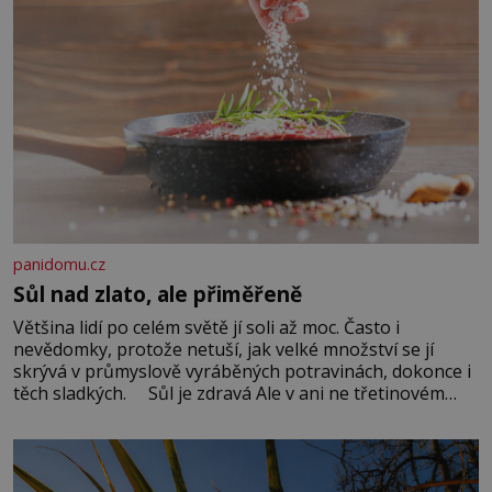
panidomu.cz
Sůl nad zlato, ale přiměřeně
Většina lidí po celém světě jí soli až moc. Často i
nevědomky, protože netuší, jak velké množství se jí
skrývá v průmyslově vyráběných potravinách, dokonce i
těch sladkých. Sůl je zdravá Ale v ani ne třetinovém
množství, než je pro většinu populace běžné. Její
základní složky– sodík a chlór – jsou zásadní pro
správné hospodaření