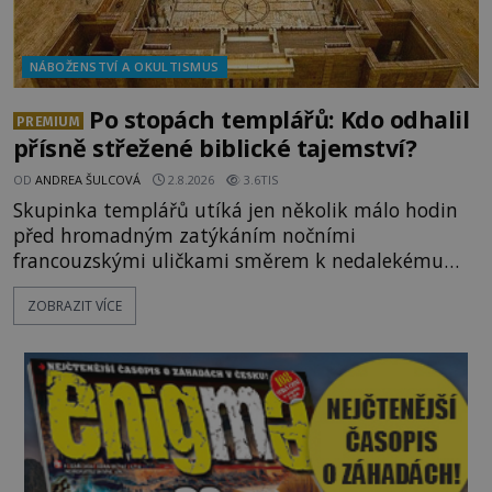
NÁBOŽENSTVÍ A OKULTISMUS
Po stopách templářů: Kdo odhalil
PREMIUM
přísně střežené biblické tajemství?
OD
ANDREA ŠULCOVÁ
2.8.2026
3.6TIS
Skupinka templářů utíká jen několik málo hodin
před hromadným zatýkáním nočními
francouzskými uličkami směrem k nedalekému
přístavu. Jeden z nich má přes ramena ranec s
ZOBRAZIT VÍCE
tajemným obsahem. Kapitán lodi už na ně čeká.
„Dejte to do podpalubí a připravte se. Za chvíli
vyplouváme,“ sdělí jim. „Kam máme namířeno,
kapitáne?“ zeptá se ho jeden z templářů. „Do Sk