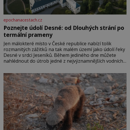
epochanacestach.cz
Poznejte údolí Desné: od Dlouhých strání po
termální prameny
Jen málokteré místo v České republice nabízí tolik
rozmanitých zážitků na tak malém území jako údolí řeky
Desné v srdci Jeseníků. Během jediného dne můžete
nahlédnout do útrob jedné z nejvýznamnějších vodních
elektráren v Evropě, vydat se na horské hřebeny, projet
se na koloběžce a den zakončit poznáváním památek ve
Velkých Losinách nebo v termálním