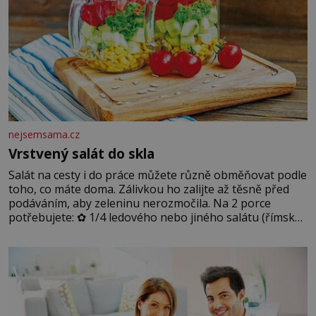
nejsemsama.cz
Vrstvený salát do skla
Salát na cesty i do práce můžete různě obměňovat podle
toho, co máte doma. Zálivkou ho zalijte až těsně před
podáváním, aby zeleninu nerozmočila. Na 2 porce
potřebujete: ✿ 1/4 ledového nebo jiného salátu (římský
salát, polníček…) ✿ 1 malá konzerva kukuřice ✿ ½
okurky ✿ 2 rajčata Zálivka: ✿ 4 lžíce olivového oleje ✿ 1
lžíci citronové šťávy ✿ ½ stroužku