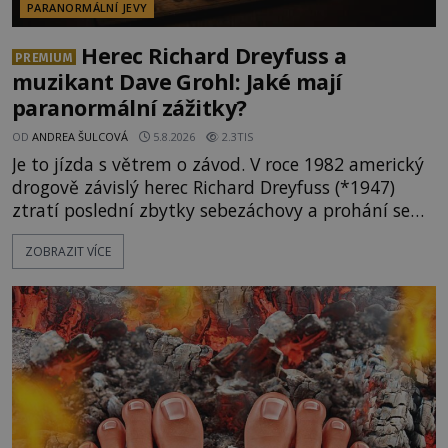
PARANORMÁLNÍ JEVY
Herec Richard Dreyfuss a
PREMIUM
muzikant Dave Grohl: Jaké mají
paranormální zážitky?
OD
ANDREA ŠULCOVÁ
5.8.2026
2.3TIS
Je to jízda s větrem o závod. V roce 1982 americký
drogově závislý herec Richard Dreyfuss (*1947)
ztratí poslední zbytky sebezáchovy a prohání se
po silnicích ve svém mercedesu jako utržený ze
ZOBRAZIT VÍCE
řetězu. Vše vyvrcholí katastrofou, když to Dreyfuss
napálí v plné rychlosti do stromu! Policie ve vraku
následně nalezne schovaný kokain. Tímto
momentem se slavnému