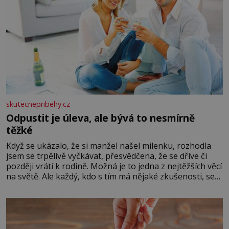
skutecnepribehy.cz
Odpustit je úleva, ale bývá to nesmírně
těžké
Když se ukázalo, že si manžel našel milenku, rozhodla
jsem se trpělivě vyčkávat, přesvědčena, že se dříve či
později vrátí k rodině. Možná je to jedna z nejtěžších věcí
na světě. Ale každý, kdo s tím má nějaké zkušenosti, se
zapřísahá, že pokud odpustíte, znatelně se vám uleví.
Když se ke mně doneslo, že si manžel pořídil milenku,