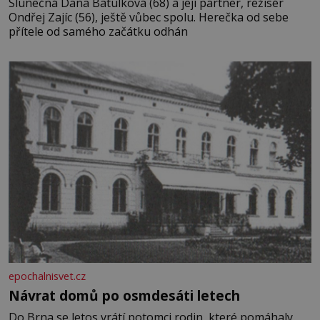
Slunečná Dana Batulková (68) a její partner, režisér
Ondřej Zajíc (56), ještě vůbec spolu. Herečka od sebe
přítele od samého začátku odhán
epochalnisvet.cz
Návrat domů po osmdesáti letech
Do Brna se letos vrátí potomci rodin, které pomáhaly