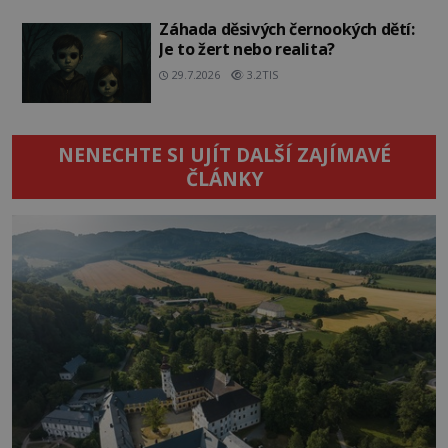
Záhada děsivých černookých dětí:
Je to žert nebo realita?
29.7.2026
3.2TIS
NENECHTE SI UJÍT DALŠÍ ZAJÍMAVÉ
ČLÁNKY