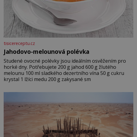
tisicereceptu.cz
Jahodovo-melounová polévka
Studené ovocné polévky jsou ideálním osvěžením pro
horké dny. Potřebujete 200 g jahod 600 g žlutého
melounu 100 ml sladkého dezertního vína 50 g cukru
krystal 1 lžíci medu 200 g zakysané sm