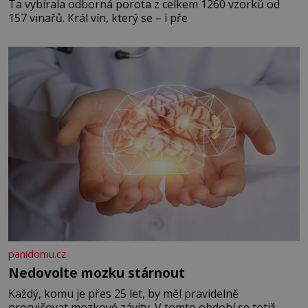
Ta vybírala odborná porota z celkem 1260 vzorků od
157 vinařů. Král vín, který se – i pře
panidomu.cz
Nedovolte mozku stárnout
Každý, komu je přes 25 let, by měl pravidelně
procvičovat mozkové závity. V tomto období se totiž