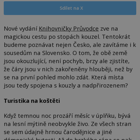
Sdílet na X
Nové vydání
Knihovničky Průvodce
zve na
magickou cestu po stopách kouzel. Tentokrát
budeme poznávat nejen Česko, ale zavítáme i k
sousedům na Slovensko. O tom, že obě země
jsou okouzlující, není pochyb, brzy ale zjistíte,
že čáry jsou v nich zakořeněny hlouběji, než by
se na první pohled mohlo zdát. Která místa
jsou tedy spojena s kouzly a nadpřirozenem?
Turistika na koštěti
Když temnou noc prozáří měsíc v úplňku, bývá
na lesní mýtině neobvykle živo. Ze všech stran
se sem údajně hrnou čarodějnice a jiné
démonické bytosti. Až do brzkého rána se pak