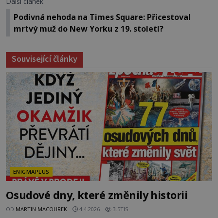
Další článek
Podivná nehoda na Times Square: Přicestoval
mrtvý muž do New Yorku z 19. století?
Související články
ENIGMAPLUS
Osudové dny, které změnily historii
OD
MARTIN MACOUREK
4.4.2026
3.5TIS