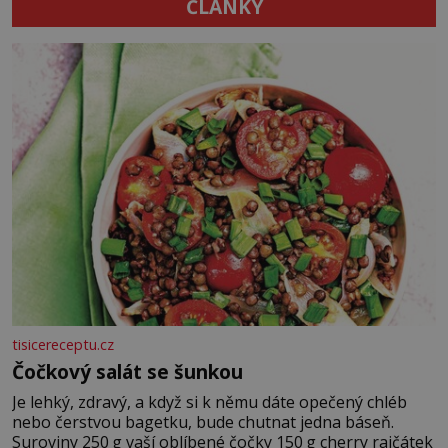
ČLÁNKY
tisicereceptu.cz
Čočkový salát se šunkou
Je lehký, zdravý, a když si k němu dáte opečený chléb
nebo čerstvou bagetku, bude chutnat jedna báseň.
Suroviny 250 g vaší oblíbené čočky 150 g cherry rajčátek