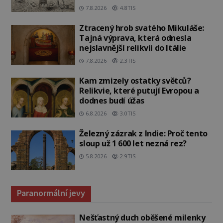
7.8.2026
4.8TIS
Ztracený hrob svatého Mikuláše:
Tajná výprava, která odnesla
nejslavnější relikvii do Itálie
7.8.2026
2.3TIS
Kam zmizely ostatky světců?
Relikvie, které putují Evropou a
dodnes budí úžas
6.8.2026
3.0TIS
Železný zázrak z Indie: Proč tento
sloup už 1 600 let nezná rez?
5.8.2026
2.9TIS
Paranormální jevy
Nešťastný duch oběšené milenky