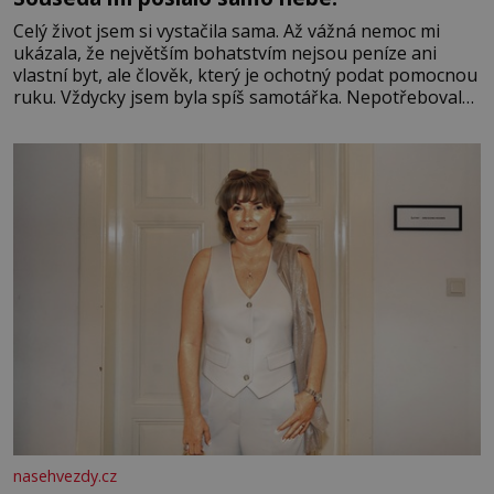
Celý život jsem si vystačila sama. Až vážná nemoc mi
ukázala, že největším bohatstvím nejsou peníze ani
vlastní byt, ale člověk, který je ochotný podat pomocnou
ruku. Vždycky jsem byla spíš samotářka. Nepotřebovala
jsem kolem sebe partu kamarádek ani partnera. Stačily
mi knihy, práce a hlavně klid. Hned po studiích jsem
odešla z rodného města,
nasehvezdy.cz