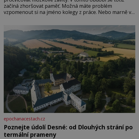
začíná zhoršovat paměť. Možná máte problém
vzpomenout si na jméno kolegy z práce. Nebo marně v
paměti lovíte název knížky, kterou jste nedávno přečetli.
Je to opravdu tak, s věkem jako kdyby se paměť
rozhodla stávkovat. Cvičte
epochanacestach.cz
Poznejte údolí Desné: od Dlouhých strání po
termální prameny