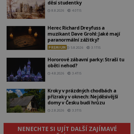
děsí studentky
8.8.2026
4.0TIS
Herec Richard Dreyfuss a
muzikant Dave Grohl: Jaké mají
paranormální zážitky?
PREMIUM
5.8.2026
3.1TIS
Hororové zábavní parky: Straší tu
oběti nehod?
4.8.2026
3.4TIS
Kroky v prázdných chodbách a
přízraky v oknech: Nejděsivější
domy v Česku budí hrůzu
2.8.2026
3.3TIS
NENECHTE SI UJÍT DALŠÍ ZAJÍMAVÉ