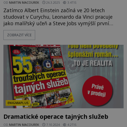
OD
MARTIN MACOUREK
26.3.2025
3.4TIS
Zatímco Albert Einstein začíná ve 20 letech
studovat v Curychu, Leonardo da Vinci pracuje
jako malířský učeň a Steve Jobs vymýšlí první
prototyp svého počítače, EPOCHA má za sebou 520
ZOBRAZIT VÍCE
vydání a směle pokračuje dál. Právě v těchto
dnech slaví časopis EPOCHA své 20leté výročí. K
této příležitosti jsme vydali speciální webovou
stránku epocha20let.cz, kde na vás čeká nejedno
překvapení. Co jsme p
ENIGMAPLUS
Dramatické operace tajných služeb
OD
MARTIN MACOUREK
7.10.2024
4.2TIS