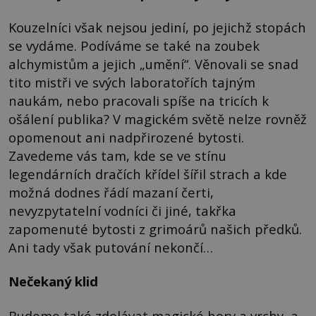
Kouzelníci však nejsou jediní, po jejichž stopách
se vydáme. Podíváme se také na zoubek
alchymistům a jejich „umění“. Věnovali se snad
tito mistři ve svých laboratořích tajným
naukám, nebo pracovali spíše na tricích k
ošálení publika? V magickém světě nelze rovněž
opomenout ani nadpřirozené bytosti.
Zavedeme vás tam, kde se ve stínu
legendárních dračích křídel šířil strach a kde
možná dodnes řádí mazaní čerti,
nevyzpytatelní vodníci či jiné, takřka
zapomenuté bytosti z grimoárů našich předků.
Ani tady však putování nekončí…
Nečekaný klid
Budeme také zdolávat magické hory a vrchy, a