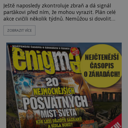
Ještě naposledy zkontroluje zbraň a dá signál
parťákovi před ním, že mohou vyrazit. Plán celé
akce cvičili několik týdnů. Nemůžou si dovolit
sebemenší chybičku, jinak vše přijde vniveč. A
ZOBRAZIT VÍCE
hlavně, pověst jejich tajné služby se otřese v
základech. S letošním posledním vydáním EPOCHY
Speciál zažijete pořádně horké chvilky. Na paškál
jsme si totiž vzali operace tajných služeb, kde není
o drama, akc