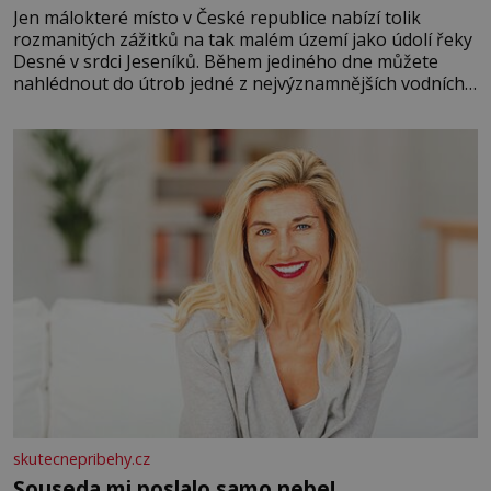
Jen málokteré místo v České republice nabízí tolik
rozmanitých zážitků na tak malém území jako údolí řeky
Desné v srdci Jeseníků. Během jediného dne můžete
nahlédnout do útrob jedné z nejvýznamnějších vodních
elektráren v Evropě, vydat se na horské hřebeny, projet
se na koloběžce a den zakončit poznáváním památek ve
Velkých Losinách nebo v termálním
skutecnepribehy.cz
Souseda mi poslalo samo nebe!