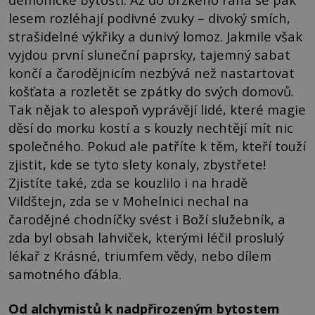
lesem rozléhají podivné zvuky – divoký smích,
strašidelné výkřiky a dunivý lomoz. Jakmile však
vyjdou první sluneční paprsky, tajemný sabat
končí a čarodějnicím nezbývá než nastartovat
košťata a rozletět se zpátky do svých domovů.
Tak nějak to alespoň vyprávějí lidé, které magie
děsí do morku kostí a s kouzly nechtějí mít nic
společného. Pokud ale patříte k těm, kteří touží
zjistit, kde se tyto slety konaly, zbystřete!
Zjistíte také, zda se kouzlilo i na hradě
Vildštejn, zda se v Mohelnici nechal na
čarodějné chodníčky svést i Boží služebník, a
zda byl obsah lahviček, kterými léčil proslulý
lékař z Krásné, triumfem vědy, nebo dílem
samotného ďábla.
Od alchymistů k nadpřirozeným bytostem