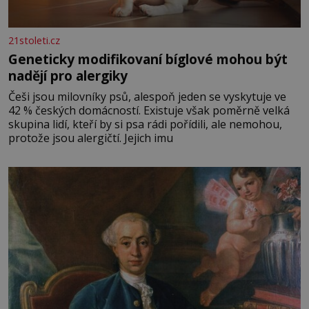
21stoleti.cz
Geneticky modifikovaní bíglové mohou být
nadějí pro alergiky
Češi jsou milovníky psů, alespoň jeden se vyskytuje ve
42 % českých domácností. Existuje však poměrně velká
skupina lidí, kteří by si psa rádi pořídili, ale nemohou,
protože jsou alergičtí. Jejich imu