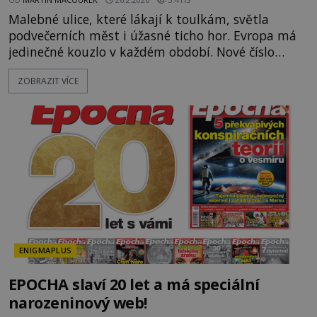
Malebné ulice, které lákají k toulkám, světla
podvečerních měst i úžasné ticho hor. Evropa má
jedinečné kouzlo v každém období. Nové číslo
Světa na dlani Speciál vás zve na cestu plnou
ZOBRAZIT VÍCE
inspirace, dobrodružství i romantiky. Přinášíme
vám 111 skvělých tipů, kam vyrazit. Objevte krásu
Evropy v celé její podobě. Města s
neopakovatelnou atmosférou Vydejte se s námi na
prohlídku měst, která patří k
ENIGMAPLUS
EPOCHA slaví 20 let a má speciální
narozeninový web!