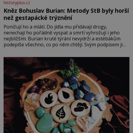
historyplus.cz
Kněz Bohuslav Burian: Metody StB byly horší
než gestapácké trýznění
Ponižují ho a mlátí. Do jídla mu přidávají drogy,
nenechají ho pořádně vyspat a smrtí vyhrožují i jeho
nejbližším. Burian kruté týrání nevydrží a estébákům
podepíše všechno, co po něm chtějí. Svým podpisem jim
potvrdí také to, že na něj během výslechů nikdo nevyvíjel
fyzický ani psychický nátlak. Syn brněnského řezníka
chce být knězem a