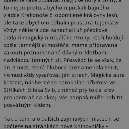
to nejen proto, abychom potkali bájného
vládce Krakonoše či opomíjené královny lesů,
ale také abychom odhalili prastará tajemství.
Vždyť některá zde zanechali už předkové
oddaní magickým rituálům. Pro ty, kteří holdují
spíše temnější atmosféře, máme připravena
zákoutí poznamenaná dávnými kletbami i
nadvládou temných sil. Přesvědčíte se však, že
ani z míst, která hluboce poznamenala smrt,
nemusí vždy vyzařovat jen strach. Magická aura
kostnic, nádherného barokního hřbitova ve
Střílkách či lesa Svíb, z něhož prý tekla krev
proudem až na okraj, vás naopak může pohltit
posvátným klidem.
Tak o tom, a o dalších zajímavých místech, se
dočtete na stránkách nové Knihovničky –