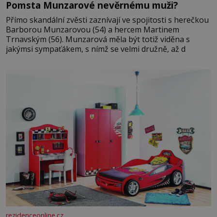
Pomsta Munzarové nevěrnému muži?
Přímo skandální zvěsti zaznívají ve spojitosti s herečkou
Barborou Munzarovou (54) a hercem Martinem
Trnavským (56). Munzarová měla být totiž viděna s
jakýmsi sympaťákem, s nímž se velmi družně, až d
rezidenceonline.cz