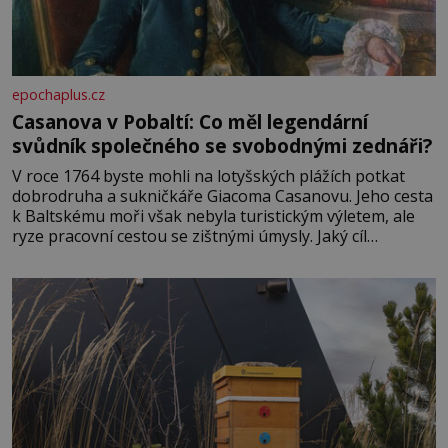
epochaplus.cz
Casanova v Pobaltí: Co měl legendární
svůdník společného se svobodnými zednáři?
V roce 1764 byste mohli na lotyšských plážích potkat
dobrodruha a sukničkáře Giacoma Casanovu. Jeho cesta
k Baltskému moři však nebyla turistickým výletem, ale
ryze pracovní cestou se zištnými úmysly. Jaký cíl
Casanova sledoval, když se například procházel uličkami
lotyšské Rigy? Casanova v Pobaltí kontaktoval tamní
zednářské lóže. Nebyl v této oblasti žádným nováčkem,
protože do zednářské