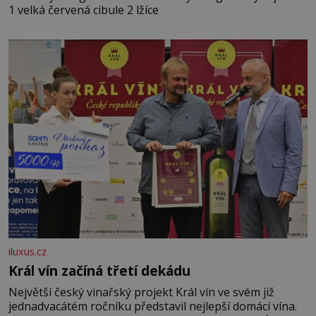
1 velká červená cibule 2 lžíce
iluxus.cz
Král vín začíná třetí dekádu
Největší český vinařský projekt Král vín ve svém již
jednadvacátém ročníku představil nejlepší domácí vína.