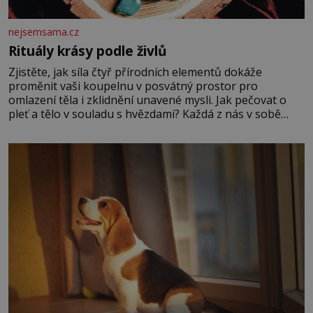
nejsemsama.cz
Rituály krásy podle živlů
Zjistěte, jak síla čtyř přírodních elementů dokáže
proměnit vaši koupelnu v posvátný prostor pro
omlazení těla i zklidnění unavené mysli. Jak pečovat o
pleť a tělo v souladu s hvězdami? Každá z nás v sobě
nese otisk vesmíru, který se projevuje nejen v naší
povaze, ale i v potřebách naší pokožky. Ohnivá znamení
Ženy narozené ve znamení Berana, Lva a Střelce v sobě
nesou žár, odvahu a neutuchající elán. Vaše