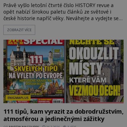
Právě vyšlo letošní čtvrté číslo HISTORY revue a
opět nabízí širokou paletu článků ze světové i
české historie napříč věky. Neváhejte a vydejte se s
námi na úžasnou cestu časem! V hlavním Tématu
ZOBRAZIT VÍCE
čísla vyplouváme se slavným Kryštofem Kolumbem
do Nového světa. Ale pěkně od začátku. Kryštof
Kolumbus musel nejdříve mocné vládce přesvědčit,
že jeho cesta západním směrem do Asie má vůbec
smysl, a to
ENIGMAPLUS
111 tipů, kam vyrazit za dobrodružstvím,
atmosférou a jedinečnými zážitky
OD
MARTIN MACOUREK
26.2.2026
3.4TIS