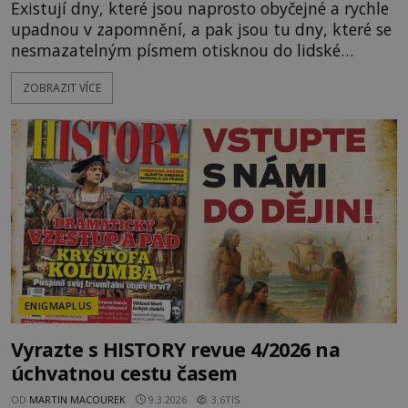
Existují dny, které jsou naprosto obyčejné a rychle
upadnou v zapomnění, a pak jsou tu dny, které se
nesmazatelným písmem otisknou do lidské
historie, a je jedno, jestli dojde k významnému
ZOBRAZIT VÍCE
objevu nebo děsivé katastrofě. Vezměte si k ruce
kalendář a projděte společně s námi historii
křížem krážem. Je 10. dubna roku 49 př. n. l. a na
břehu říčky Rubikon pronáší Gaius Julius Caesar
svou slavnou vě
ENIGMAPLUS
Vyrazte s HISTORY revue 4/2026 na
úchvatnou cestu časem
OD
MARTIN MACOUREK
9.3.2026
3.6TIS