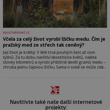
epochalnisvet.cz
Včela za celý život vyrobí lžičku medu. Čím je
pražský med ze střech tak ceněný?
Její život je krátký. V létě trvá pouhých šest až osm
týdnů. Za tu dobu navštíví desetitisíce květů, nalétá
stovky kilometrů a vyrobí přibližně devět gramů medu –
zhruba jednu čajovou lžičku. Sama o sobě se může zdát
bezvýznamná. Teprve když se spojí s dalšími desítkami
tisíc příslušnic svého včelstva, vznikne jeden z
nejdokonalejších organismů
Navštivte také naše další internetové
projekty: