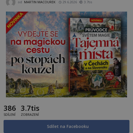
od
MARTIN MACOUREK
29.6.2026
3.7tis
386
3.7tis
SDÍLENÍ
ZOBRAZENÍ
Sdílet na Facebooku