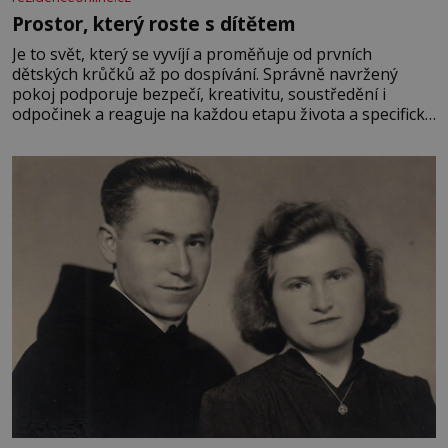
Prostor, který roste s dítětem
Je to svět, který se vyvíjí a proměňuje od prvních
dětských krůčků až po dospívání. Správně navržený
pokoj podporuje bezpečí, kreativitu, soustředění i
odpočinek a reaguje na každou etapu života a specifické
potřeby dítěte. Pro nejmenší je klíčová jednoduchost,
měkkost a bezpečí, proto by pokoj miminka měl působit
především klidně a útulně. Předškolní věk je