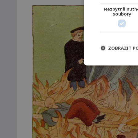
Nezbytně nutn
soubory
ZOBRAZIT P