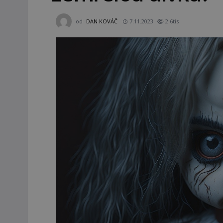
od
DAN KOVÁČ
7.11.2023
2.6tis