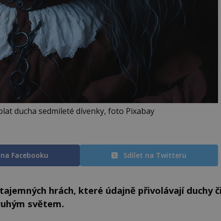
lat ducha sedmileté dívenky, foto Pixabay
t na Facebooku
Sdílet na Twitteru
 tajemných hrách, které údajně přivolávají duchy č
druhým světem.