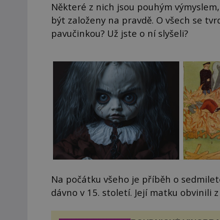
Některé z nich jsou pouhým výmyslem, 
být založeny na pravdě. O všech se tvrdí
pavučinkou? Už jste o ní slyšeli?
Na počátku všeho je příběh o sedmileté
dávno v 15. století. Její matku obvinili z 