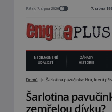
Pátek, 7. srpna 2026
7. srpna 1994
: Na amer
NEOBJASNĚNÉ
ZÁHADY
UDÁLOSTI
HISTORIE
Domů
Šarlotina pavučinka: Hra, která při
Šarlotina pavučink
zemřelou dívku?