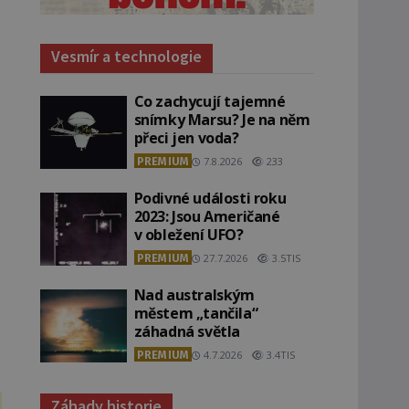
Vesmír a technologie
Co zachycují tajemné
snímky Marsu? Je na něm
přeci jen voda?
PREMIUM
7.8.2026
233
Podivné události roku
2023: Jsou Američané
v obležení UFO?
PREMIUM
27.7.2026
3.5TIS
Nad australským
městem „tančila“
záhadná světla
PREMIUM
4.7.2026
3.4TIS
Záhady historie