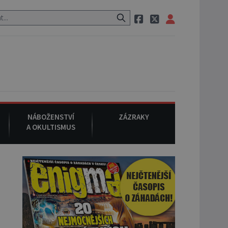
eznámého původu.
7. srpna 1994
: Na americké městečko Oakville 
NÁBOŽENSTVÍ
ZÁZRAKY
A OKULTISMUS