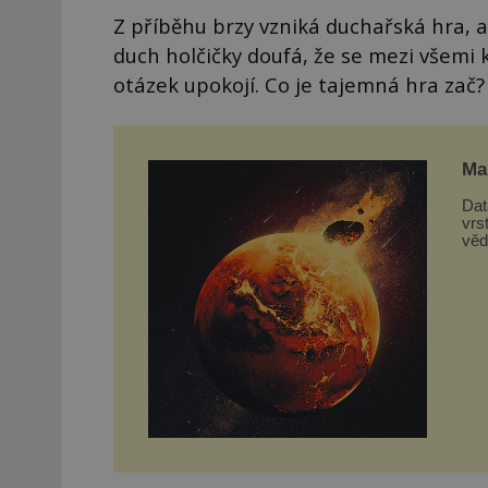
Z příběhu brzy vzniká duchařská hra, a 
duch holčičky doufá, že se mezi všemi 
otázek upokojí. Co je tajemná hra zač?
Mar
Dat
vrs
věd
z d