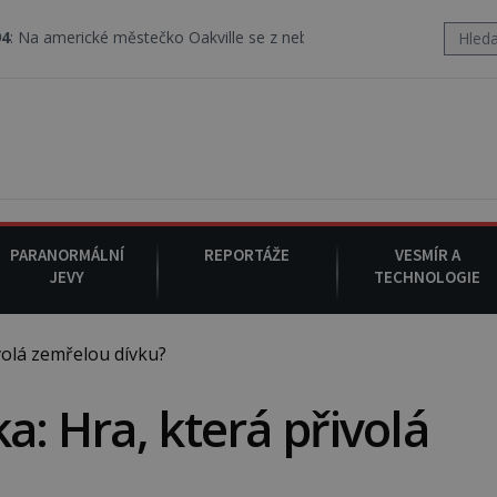
ické městečko Oakville se z nebe snáší podivná rosolovitá látka n
PARANORMÁLNÍ
REPORTÁŽE
VESMÍR A
JEVY
TECHNOLOGIE
volá zemřelou dívku?
a: Hra, která přivolá