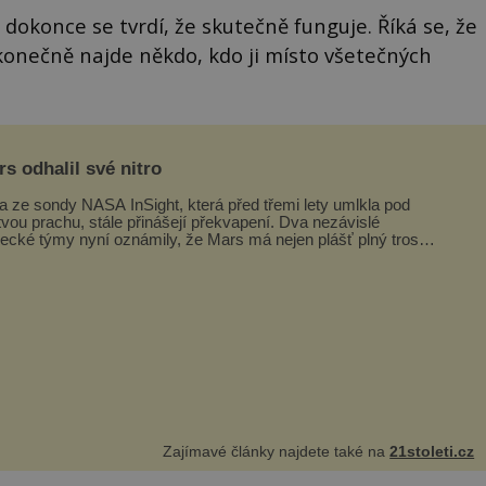
dokonce se tvrdí, že skutečně funguje. Říká se, že
konečně najde někdo, kdo ji místo všetečných
s odhalil své nitro
a ze sondy NASA InSight, která před třemi lety umlkla pod
tvou prachu, stále přinášejí překvapení. Dva nezávislé
ecké týmy nyní oznámily, že Mars má nejen plášť plný trosek
ávných impaktů,...
Zajímavé články najdete také na
21stoleti.cz