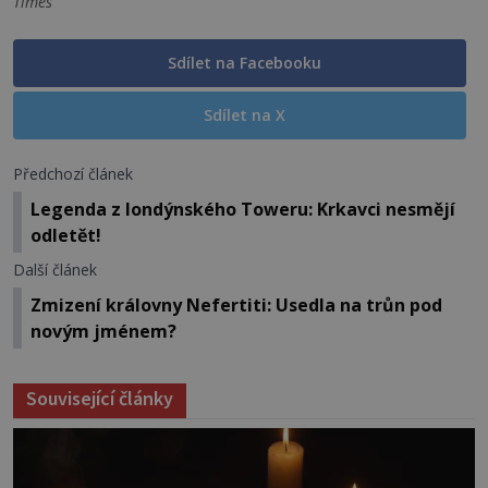
Times
Sdílet na Facebooku
Sdílet na X
Předchozí článek
Legenda z londýnského Toweru: Krkavci nesmějí
odletět!
Další článek
Zmizení královny Nefertiti: Usedla na trůn pod
novým jménem?
Související články