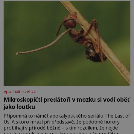
pomeranč, v kořeni je také, ale je ho desetkrát méně), a
kyselinu listovou. Ale
epochalnisvet.cz
Mikroskopičtí predátoři v mozku si vodí oběť
jako loutku
Připomíná to námět apokalyptického seriálu The Last of
Us. A skoro mrazí při představě, že podobné horory
probíhají v přírodě běžně – s tím rozdílem, že nejde
pouze o infekce parazitickou houbou a že predátor