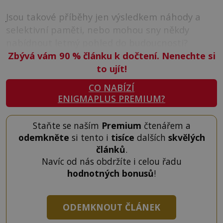
Jsou takové příběhy jen výsledkem náhody a
selektivní paměti, nebo mohou sny někdy
nabídnout letmý pohled do budoucnosti?
Zbývá vám 90
%
článku k dočtení. Nenechte si
to ujít!
CO NABÍZÍ
ENIGMAPLUS PREMIUM?
Staňte se naším
Premium
čtenářem a
odemkněte
si tento i
tisíce
dalších
skvělých
článků
.
Navíc od nás obdržíte i celou řadu
hodnotných bonusů
!
ODEMKNOUT ČLÁNEK