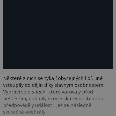
Některé z nich se týkají obyčejných lidí, jiné
vstoupily do dějin díky slavným osobnostem.
Vypráví se o snech, které varovaly před
neštěstím, odhalily skryté skutečnosti nebo
předpověděly události, jež se následně
skutečně odehrály.