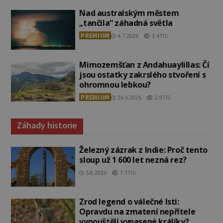
Nad australským městem
„tančila“ záhadná světla
PREMIUM
4.7.2026
3.4TIS
Mimozemšťan z Andahuaylillas: Čí
jsou ostatky zakrslého stvoření s
ohromnou lebkou?
PREMIUM
26.6.2026
2.9TIS
Záhady historie
Železný zázrak z Indie: Proč tento
sloup už 1 600 let nezná rez?
5.8.2026
1.1TIS
Zrod legend o válečné lsti:
Opravdu na zmatení nepřítele
vypouštěli vypasené králíky?