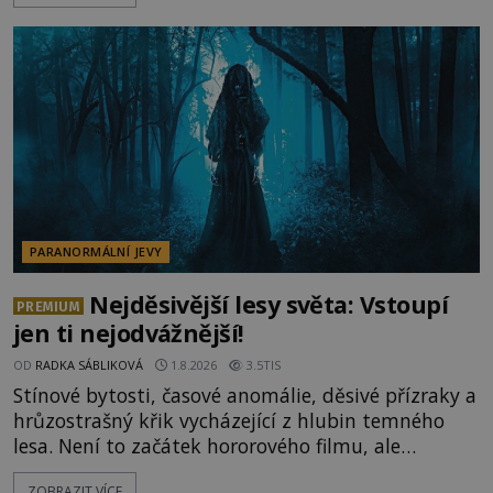
vysvětlení, záhadologové upozorňují, že některé
lokality vykazují nápadně podobná svědectví po
celé generace. A právě tato opakující se svědectví
ud
PARANORMÁLNÍ JEVY
Nejděsivější lesy světa: Vstoupí
PREMIUM
jen ti nejodvážnější!
OD
RADKA SÁBLIKOVÁ
1.8.2026
3.5TIS
Stínové bytosti, časové anomálie, děsivé přízraky a
hrůzostrašný křik vycházející z hlubin temného
lesa. Není to začátek hororového filmu, ale
události, které popisují návštěvníci lesů, které jsou
ZOBRAZIT VÍCE