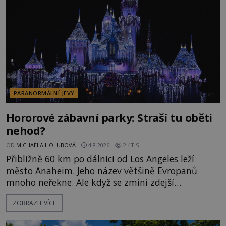
momentem se slavnému
PARANORMÁLNÍ JEVY
Hororové zábavní parky: Straší tu oběti
nehod?
OD
MICHAELA HOLUBOVÁ
4.8.2026
2.4TIS
Přibližně 60 km po dálnici od Los Angeles leží
město Anaheim. Jeho název většině Evropanů
mnoho neřekne. Ale když se zmíní zdejší
Disneyland, je hned jasno. Zábavní park vyroste na
ZOBRAZIT VÍCE
poklidném místě bývalého sadu pomerančovníků.
Klid tu teď rozhodně nepanuje, park navštíví