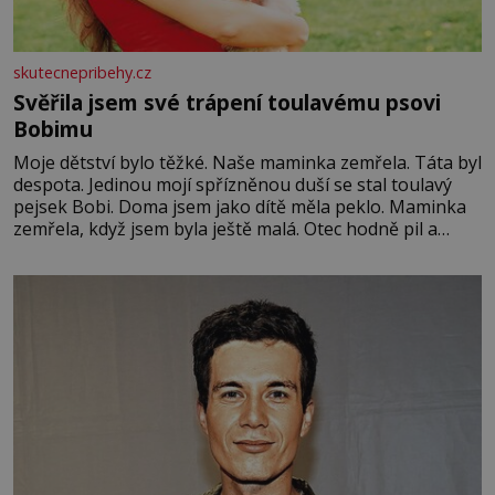
skutecnepribehy.cz
Svěřila jsem své trápení toulavému psovi
Bobimu
Moje dětství bylo těžké. Naše maminka zemřela. Táta byl
despota. Jedinou mojí spřízněnou duší se stal toulavý
pejsek Bobi. Doma jsem jako dítě měla peklo. Maminka
zemřela, když jsem byla ještě malá. Otec hodně pil a
často dokázal propít skoro celou výplatu. Čtyři roky jsem
chodila do školy u nás na vesnici. Měli mě tam rádi,
protože