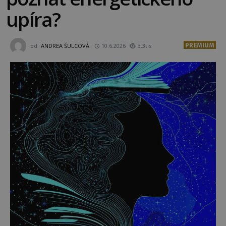
upíra?
PREMIUM
od
ANDREA ŠULCOVÁ
10.6.2026
3.3tis