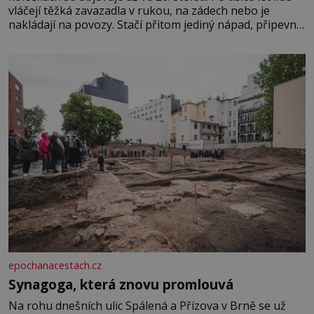
vláčejí těžká zavazadla v rukou, na zádech nebo je
nakládají na povozy. Stačí přitom jediný nápad, připevnit
ke kufru kolečka. Jenže právě ten nikdo dlouho
nedostane. Až jednou se na letišti ozve věta, která změní
epochanacestach.cz
Synagoga, která znovu promlouvá
Na rohu dnešních ulic Spálená a Přízova v Brně se už