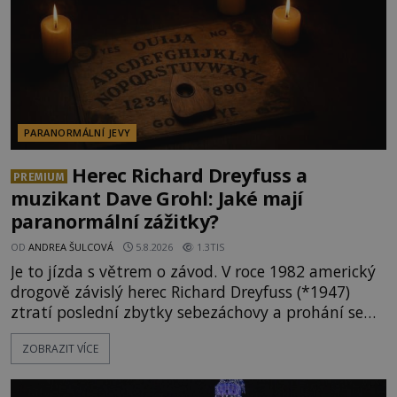
PARANORMÁLNÍ JEVY
Herec Richard Dreyfuss a
PREMIUM
muzikant Dave Grohl: Jaké mají
paranormální zážitky?
OD
ANDREA ŠULCOVÁ
5.8.2026
1.3TIS
Je to jízda s větrem o závod. V roce 1982 americký
drogově závislý herec Richard Dreyfuss (*1947)
ztratí poslední zbytky sebezáchovy a prohání se
po silnicích ve svém mercedesu jako utržený ze
ZOBRAZIT VÍCE
řetězu. Vše vyvrcholí katastrofou, když to Dreyfuss
napálí v plné rychlosti do stromu! Policie ve vraku
následně nalezne schovaný kokain. Tímto