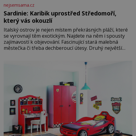
nejsemsama.cz
Sardinie: Karibik uprostřed Středomoří,
který vás okouzlí
Italský ostrov je nejen místem překrásných pláží, které
se vyrovnají těm exotickým. Najdete na něm i spousty
zajímavostí k objevování. Fascinující stará malebná
městečka či třeba dechberoucí útesy. Druhý největší
italský ostrov o velikosti přibližně jedné třetiny České
republiky vás ohromí nejen svými plážemi s bílým
pískem jako v Karibiku, ale i divokou krajinou, také
bohatou historií i luxusem.Zjistěte,