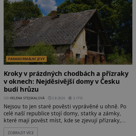
kolem 17 000 000 zábavychtivých lidí ročně. A ač je
velká snaha to utajit, někteří z
PARANORMÁLNÍ JEVY
Kroky v prázdných chodbách a přízraky
v oknech: Nejděsivější domy v Česku
budí hrůzu
OD
HELENA STEJSKALOVÁ
2.8.2026
3.1TIS
Nejsou to jen staré pověsti vyprávěné u ohně. Po
celé naší republice stojí domy, statky a zámky,
které mají pověst míst, kde se zjevují přízraky,
ozývají nevysvětlitelné zvuky nebo se dějí podivné
ZOBRAZIT VÍCE
jevy. Zatímco historici většinou hledají racionální