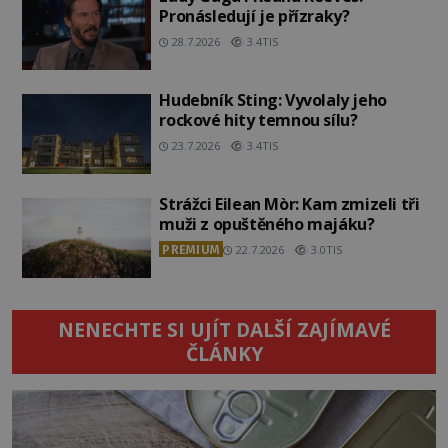
Pronásledují je přízraky?
28.7.2026
3.4TIS
Hudebník Sting: Vyvolaly jeho
rockové hity temnou sílu?
23.7.2026
3.4TIS
Strážci Eilean Mòr: Kam zmizeli tři
muži z opuštěného majáku?
PREMIUM
22.7.2026
3.0TIS
NENECHTE SI UJÍT DALŠÍ ZAJÍMAVÉ
ČLÁNKY