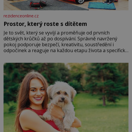
rezidenceonline.cz
Prostor, který roste s dítětem
Je to svět, který se vyvíjí a proměňuje od prvních
dětských krůčků až po dospívání. Správně navržený
pokoj podporuje bezpečí, kreativitu, soustředění i
odpočinek a reaguje na každou etapu života a specifické
potřeby dítěte. Pro nejmenší je klíčová jednoduchost,
měkkost a bezpečí, proto by pokoj miminka měl působit
především klidně a útulně. Předškolní věk je