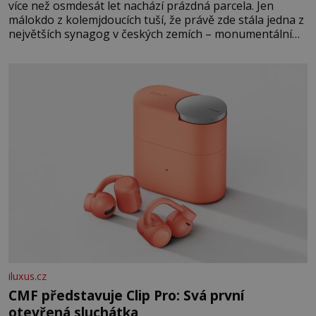
více než osmdesát let nachází prázdná parcela. Jen
málokdo z kolemjdoucích tuší, že právě zde stála jedna z
největších synagog v českých zemích – monumentální
stavba, která byla po desetiletí symbolem sebevědomé a
prosperující židovské komunity. Brněnská Velká
synagoga byla slavnostně otevřena v roce
iluxus.cz
CMF představuje Clip Pro: Svá první
otevřená sluchátka