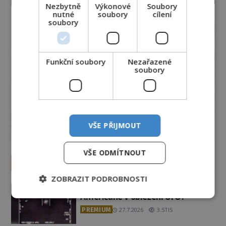
Nezbytně
Výkonové
Soubory
nutné
soubory
cílení
soubory
Funkční soubory
Nezařazené
soubory
VŠE PŘIJMOUT
VŠE ODMÍTNOUT
Vesmír a technologie
ZOBRAZIT PODROBNOSTI
Podivné události roku 2023: Jsou
Američané v obležení UFO?
PREMIUM
27.7.2026
3.5TIS