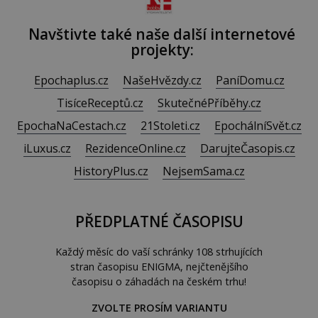
Navštivte také naše další internetové
projekty:
Epochaplus.cz
NašeHvězdy.cz
PaníDomu.cz
TisíceReceptů.cz
SkutečnéPříběhy.cz
EpochaNaCestach.cz
21Stoleti.cz
EpochálníSvět.cz
iLuxus.cz
RezidenceOnline.cz
DarujteČasopis.cz
HistoryPlus.cz
NejsemSama.cz
PŘEDPLATNÉ ČASOPISU
Každý měsíc do vaší schránky 108 strhujících
stran časopisu ENIGMA, nejčtenějšího
časopisu o záhadách na českém trhu!
ZVOLTE PROSÍM VARIANTU