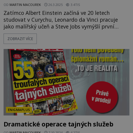
OD
MARTIN MACOUREK
26.3.2025
3.4TIS
Zatímco Albert Einstein začíná ve 20 letech
studovat v Curychu, Leonardo da Vinci pracuje
jako malířský učeň a Steve Jobs vymýšlí první
prototyp svého počítače, EPOCHA má za sebou 520
ZOBRAZIT VÍCE
vydání a směle pokračuje dál. Právě v těchto
dnech slaví časopis EPOCHA své 20leté výročí. K
této příležitosti jsme vydali speciální webovou
stránku epocha20let.cz, kde na vás čeká nejedno
překvapení. Co jsme p
ENIGMAPLUS
Dramatické operace tajných služeb
OD
MARTIN MACOUREK
7.10.2024
4.2TIS