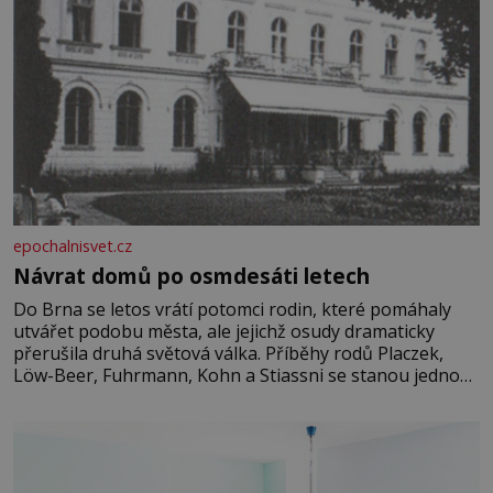
epochalnisvet.cz
Návrat domů po osmdesáti letech
Do Brna se letos vrátí potomci rodin, které pomáhaly
utvářet podobu města, ale jejichž osudy dramaticky
přerušila druhá světová válka. Příběhy rodů Placzek,
Löw-Beer, Fuhrmann, Kohn a Stiassni se stanou jednou
z hlavních dramaturgických linií festivalu židovské
kultury ŠTETL FEST 2026. Některé návraty nejsou
jednoduché. Místa, která si člověk pamatuje z rodinných
vyprávění, už dávno