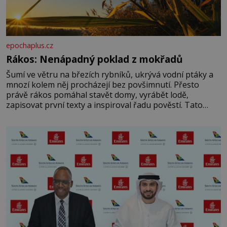
epochaplus.cz
Rákos: Nenápadný poklad z mokřadů
Šumí ve větru na březích rybníků, ukrývá vodní ptáky a
mnozí kolem něj procházejí bez povšimnutí. Přesto
právě rákos pomáhal stavět domy, vyrábět lodě,
zapisovat první texty a inspiroval řadu pověstí. Tato
skromná, ale užitečná rostlina provází člověka už tisíce
let. Většina lidí vnímá rákos jen jako obyčejnou kulisu
letního koupání. Stačí se však podívat