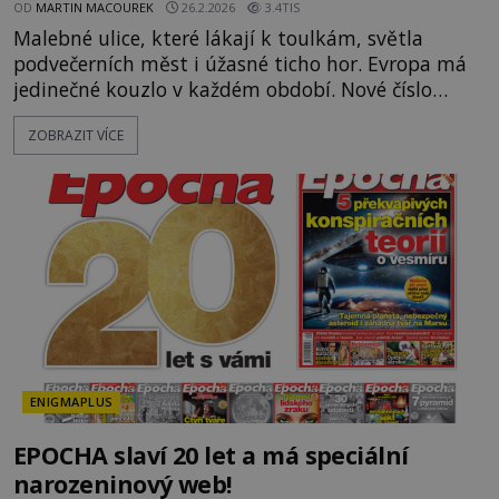
OD
MARTIN MACOUREK
26.2.2026
3.4TIS
Malebné ulice, které lákají k toulkám, světla
podvečerních měst i úžasné ticho hor. Evropa má
jedinečné kouzlo v každém období. Nové číslo
Světa na dlani Speciál vás zve na cestu plnou
ZOBRAZIT VÍCE
inspirace, dobrodružství i romantiky. Přinášíme
vám 111 skvělých tipů, kam vyrazit. Objevte krásu
Evropy v celé její podobě. Města s
neopakovatelnou atmosférou Vydejte se s námi na
prohlídku měst, která patří k
ENIGMAPLUS
EPOCHA slaví 20 let a má speciální
narozeninový web!