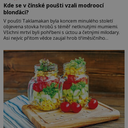
Kde se v čínské poušti vzali modroocí
blonďáci?
V poušti Taklamakan byla koncem minulého století
objevena stovka hrobů s téměř netknutými mumiemi.
Všichni mrtví byli pohřbeni s úctou a četnými milodary.
Asi nejvíc přitom vědce zaujal hrob tříměsíčního
chlapečka s modrou filcovou čapkou, z níž se draly
blonďaté vlásky. Fakt, že jsou těla dávných lidí nesmírně
dobře zachovalá, přičítají odborníci zdejším klimatickým
podmínkám. Sucho, prosolené písky a extrémně