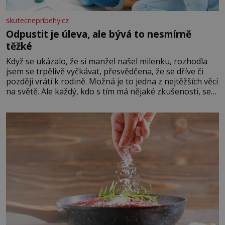
skutecnepribehy.cz
Odpustit je úleva, ale bývá to nesmírně
těžké
Když se ukázalo, že si manžel našel milenku, rozhodla
jsem se trpělivě vyčkávat, přesvědčena, že se dříve či
později vrátí k rodině. Možná je to jedna z nejtěžších věcí
na světě. Ale každý, kdo s tím má nějaké zkušenosti, se
zapřísahá, že pokud odpustíte, znatelně se vám uleví.
Když se ke mně doneslo, že si manžel pořídil milenku,