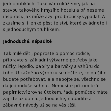
jednohubkách. Také vám ukážeme, jak na
stavbu takového hmyzího hotelu a přineseme
inspiraci, jak může azyl pro broučky vypadat. A
zkusíme si i lehké pěstitelství, které zvládnete i
s jednoduchým truhlíkem.
Jednoduché, nápadité
Tak milé děti, poproste o pomoc rodiče,
připravte si základní výtvarné potřeby jako
nůžky, lepidlo, papíry a barvičky a vzhůru do
toho! U každého výrobku se dočtete, co dalšího
budete potřebovat, ale nebojte se, všechno se
dá jednoduše sehnat. Nemusíte přitom brát
papírnictví zrovna útokem, řadu pomůcek máte
zajisté už doma. Jednoduché, nápadité a
zábavné návody už se na vás těší.