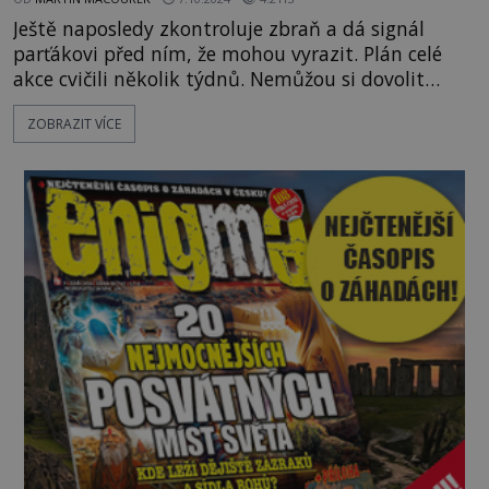
Ještě naposledy zkontroluje zbraň a dá signál
parťákovi před ním, že mohou vyrazit. Plán celé
akce cvičili několik týdnů. Nemůžou si dovolit
sebemenší chybičku, jinak vše přijde vniveč. A
ZOBRAZIT VÍCE
hlavně, pověst jejich tajné služby se otřese v
základech. S letošním posledním vydáním EPOCHY
Speciál zažijete pořádně horké chvilky. Na paškál
jsme si totiž vzali operace tajných služeb, kde není
o drama, akc