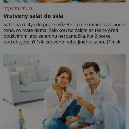
nejsemsama.cz
Vrstvený salát do skla
Salát na cesty i do práce můžete různě obměňovat podle
toho, co máte doma. Zálivkou ho zalijte až těsně před
podáváním, aby zeleninu nerozmočila. Na 2 porce
potřebujete: ✿ 1/4 ledového nebo jiného salátu (římský
salát, polníček…) ✿ 1 malá konzerva kukuřice ✿ ½
okurky ✿ 2 rajčata Zálivka: ✿ 4 lžíce olivového oleje ✿ 1
lžíci citronové šťávy ✿ ½ stroužku