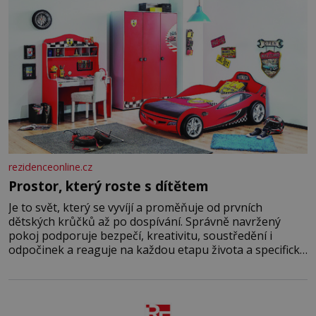
rezidenceonline.cz
Prostor, který roste s dítětem
Je to svět, který se vyvíjí a proměňuje od prvních
dětských krůčků až po dospívání. Správně navržený
pokoj podporuje bezpečí, kreativitu, soustředění i
odpočinek a reaguje na každou etapu života a specifické
potřeby dítěte. Pro nejmenší je klíčová jednoduchost,
měkkost a bezpečí, proto by pokoj miminka měl působit
především klidně a útulně. Předškolní věk je