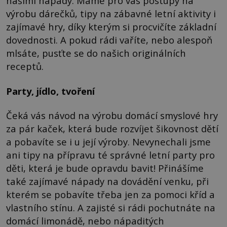
našimi nápady. Máme pro vás postupy na
výrobu dárečků, tipy na zábavné letní aktivity i
zajímavé hry, díky kterým si procvičíte základní
dovednosti. A pokud rádi vaříte, nebo alespoň
mlsáte, pusťte se do našich originálních
receptů.
Party, jídlo, tvoření
Čeká vás návod na výrobu domácí smyslové hry
za pár kaček, která bude rozvíjet šikovnost dětí
a pobavíte se i u její výroby. Nevynechali jsme
ani tipy na přípravu té správné letní party pro
děti, která je bude opravdu bavit! Přinášíme
také zajímavé nápady na dovádění venku, při
kterém se pobavíte třeba jen za pomoci kříd a
vlastního stínu. A zajisté si rádi pochutnáte na
domácí limonádě, nebo nápaditých