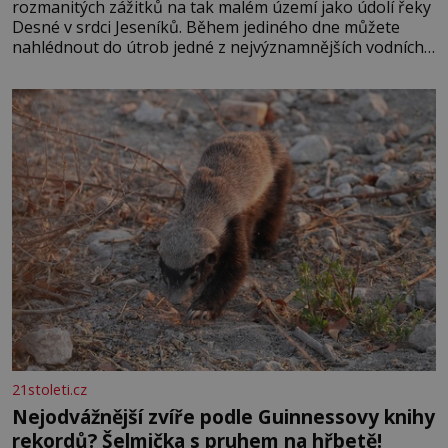
rozmanitých zážitků na tak malém území jako údolí řeky
Desné v srdci Jeseníků. Během jediného dne můžete
nahlédnout do útrob jedné z nejvýznamnějších vodních
elektráren v Evropě, vydat se na horské hřebeny, projet
se na koloběžce a den zakončit poznáváním památek ve
Velkých Losinách nebo v termálním
21stoleti.cz
Nejodvážnější zvíře podle Guinnessovy knihy
rekordů? Šelmička s pruhem na hřbetě!