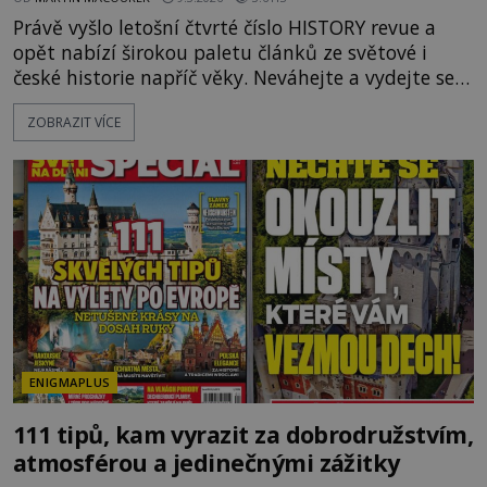
Právě vyšlo letošní čtvrté číslo HISTORY revue a
opět nabízí širokou paletu článků ze světové i
české historie napříč věky. Neváhejte a vydejte se s
námi na úžasnou cestu časem! V hlavním Tématu
ZOBRAZIT VÍCE
čísla vyplouváme se slavným Kryštofem Kolumbem
do Nového světa. Ale pěkně od začátku. Kryštof
Kolumbus musel nejdříve mocné vládce přesvědčit,
že jeho cesta západním směrem do Asie má vůbec
smysl, a to
ENIGMAPLUS
111 tipů, kam vyrazit za dobrodružstvím,
atmosférou a jedinečnými zážitky