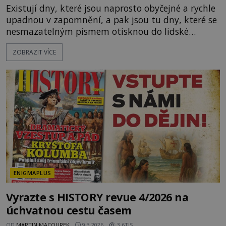
Existují dny, které jsou naprosto obyčejné a rychle
upadnou v zapomnění, a pak jsou tu dny, které se
nesmazatelným písmem otisknou do lidské
historie, a je jedno, jestli dojde k významnému
ZOBRAZIT VÍCE
objevu nebo děsivé katastrofě. Vezměte si k ruce
kalendář a projděte společně s námi historii
křížem krážem. Je 10. dubna roku 49 př. n. l. a na
břehu říčky Rubikon pronáší Gaius Julius Caesar
svou slavnou vě
ENIGMAPLUS
Vyrazte s HISTORY revue 4/2026 na
úchvatnou cestu časem
OD
MARTIN MACOUREK
9.3.2026
3.6TIS