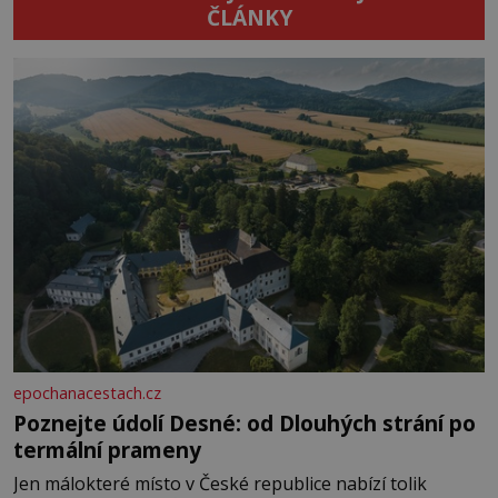
ČLÁNKY
epochanacestach.cz
Poznejte údolí Desné: od Dlouhých strání po
termální prameny
Jen málokteré místo v České republice nabízí tolik