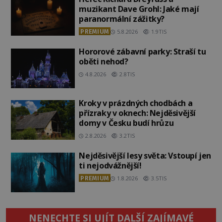
muzikant Dave Grohl: Jaké mají
paranormální zážitky?
PREMIUM
5.8.2026
1.9TIS
Hororové zábavní parky: Straší tu
oběti nehod?
4.8.2026
2.8TIS
Kroky v prázdných chodbách a
přízraky v oknech: Nejděsivější
domy v Česku budí hrůzu
2.8.2026
3.2TIS
Nejděsivější lesy světa: Vstoupí jen
ti nejodvážnější!
PREMIUM
1.8.2026
3.5TIS
NENECHTE SI UJÍT DALŠÍ ZAJÍMAVÉ