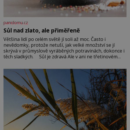
panidomu.cz
Sůl nad zlato, ale přiměřeně
Většina lidí po celém světě jí soli až moc. Často i
nevědomky, protože netuší, jak velké množství se jí
skrývá v průmyslově vyráběných potravinách, dokonce i
těch sladkých. Sůl je zdravá Ale v ani ne třetinovém
množství, než je pro většinu populace běžné. Její
základní složky– sodík a chlór – jsou zásadní pro
správné hospodaření