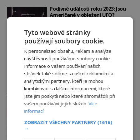
Podivné události roku 2023: Jsou
Američané v obležení UFO?
PREMIUM
27.7.2026
3.5TIS
Tyto webové stránky
používají soubory cookie.
Nad australským městem
„tančila“ záhadná světla
K personalizaci obsahu, reklam a analýze
PREMIUM
4.7.2026
3.4TIS
návštěvnosti používáme soubory cookie.
Informace o vašem používání našich
stránek také sdílíme s našimi reklamními a
Mimozemšťan z Andahuaylillas: Čí
jsou ostatky zakrslého stvoření s
analytickými partnery, kteří je mohou
ohromnou lebkou?
kombinovat s dalšími informacemi, které
PREMIUM
26.6.2026
2.9TIS
jste jim poskytli nebo které shromáždili při
vašem používání jejich služeb.
Více
informací
Záhady historie
ZOBRAZIT VŠECHNY PARTNERY
(1616)
Kam zmizely ostatky světců?
→
Relikvie, které putují Evropou a
dodnes budí úžas