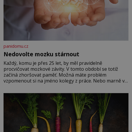
panidomu.cz
Nedovolte mozku stárnout
Každý, komu je přes 25 let, by měl pravidelně
procvičovat mozkové závity. V tomto období se totiž
začíná zhoršovat paměť. Možná máte problém
vzpomenout si na jméno kolegy z práce. Nebo marně v
paměti lovíte název knížky, kterou jste nedávno přečetli.
Je to opravdu tak, s věkem jako kdyby se paměť
rozhodla stávkovat. Cvičte