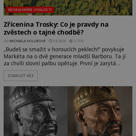
NEOBJASNĚNÉ UDÁLOSTI
Zřícenina Trosky: Co je pravdy na
zvěstech o tajné chodbě?
OD
MICHAELA HOLUBOVÁ
5.8.2026
2.7TIS
„Budeš se smažit v horoucích peklech!“ povykuje
Markéta na o dvě generace mladší Barboru. Ta jí
za chvíli slovní palbu opětuje. První je zarytá
katolička, druhá přesvědčená kališnice. A každá z
ZOBRAZIT VÍCE
nich se usídlí na jedné z věží slavného hradu
Trosky. Šlechtic Ota IV. z Bergova (1399–1452) patří
mezi vůdce protihusitského boje. Za manželku má
skutečně jistou