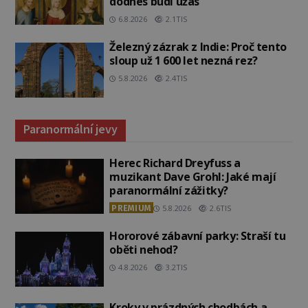
dodnes budí úžas
6.8.2026
2.1TIS
Železný zázrak z Indie: Proč tento
sloup už 1 600 let nezná rez?
5.8.2026
2.4TIS
Paranormální jevy
Herec Richard Dreyfuss a
muzikant Dave Grohl: Jaké mají
paranormální zážitky?
PREMIUM
5.8.2026
2.6TIS
Hororové zábavní parky: Straší tu
oběti nehod?
4.8.2026
3.2TIS
Kroky v prázdných chodbách a