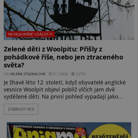
NEOBJASNĚNÉ UDÁLOSTI
Zelené děti z Woolpitu: Přišly z
pohádkové říše, nebo jen ztraceného
světa?
OD
HELENA STEJSKALOVÁ
31.7.2026
3.2TIS
Je žhavé léto 12. století, když obyvatelé anglické
vesnice Woolpit objeví poblíž vlčích jam dvě
vyděšené děti. Na první pohled vypadají jako
každé jiné, až na jednu děsivou výjimku. Jejich
ZOBRAZIT VÍCE
kůže má nazelenalý odstín, mluví
nesrozumitelnou řečí a odmítají jakékoli jídlo
kromě syrových bobů. Příběh se rychle stává
jednou z největších záhad středověké Anglie a ani