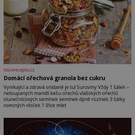
tisicereceptu.cz
Domácí ořechová granola bez cukru
Vynikající a zdravá snídaně je tu! Suroviny Vždy 1 šálek –
neloupaných mandlí kešu ořechů vlašských ořechů
slunečnicových semínek semínek dýně rozinek 3 šálky
ovesných vloček 1 lžíce mlet