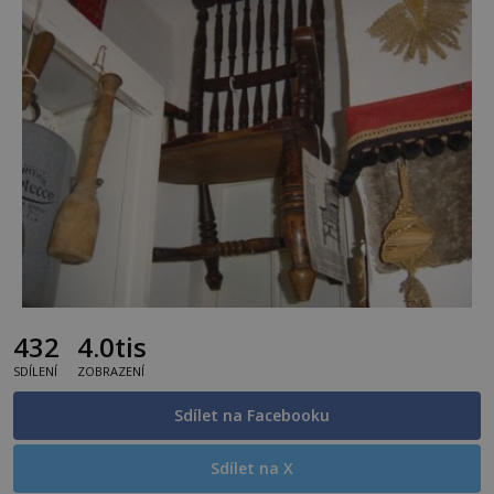
432
4.0tis
SDÍLENÍ
ZOBRAZENÍ
Sdílet na Facebooku
Sdílet na X