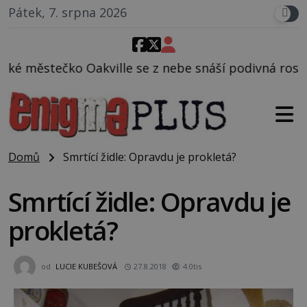
Pátek, 7. srpna 2026
kville se z nebe snáší podivná rosolovitá látka ne
Domů
Smrtící židle: Opravdu je prokletá?
Smrtící židle: Opravdu je
prokletá?
od
LUCIE KUBEŠOVÁ
27.8.2018
4.0tis