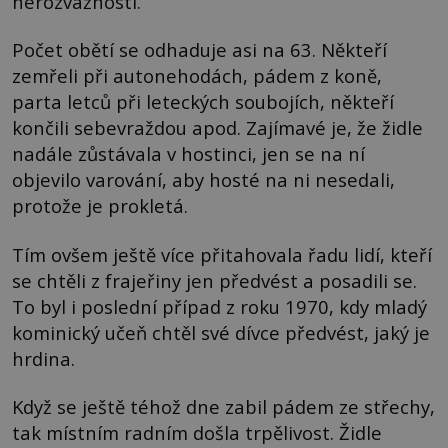
nerozvážnosti.
Počet obětí se odhaduje asi na 63. Někteří
zemřeli při autonehodách, pádem z koně,
parta letců při leteckých soubojích, někteří
končili sebevraždou apod. Zajímavé je, že židle
nadále zůstávala v hostinci, jen se na ní
objevilo varování, aby hosté na ni nesedali,
protože je prokletá.
Tím ovšem ještě více přitahovala řadu lidí, kteří
se chtěli z frajeřiny jen předvést a posadili se.
To byl i poslední případ z roku 1970, kdy mladý
kominický učeň chtěl své dívce předvést, jaký je
hrdina.
Když se ještě téhož dne zabil pádem ze střechy,
tak místním radním došla trpělivost. Židle