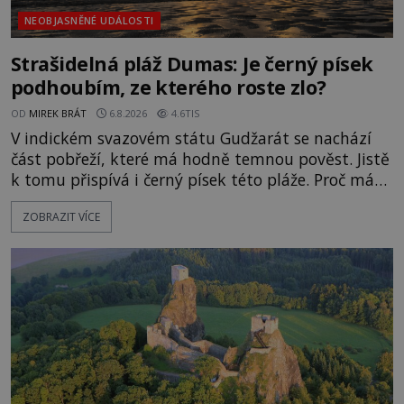
NEOBJASNĚNÉ UDÁLOSTI
Strašidelná pláž Dumas: Je černý písek
podhoubím, ze kterého roste zlo?
OD
MIREK BRÁT
6.8.2026
4.6TIS
V indickém svazovém státu Gudžarát se nachází
část pobřeží, které má hodně temnou pověst. Jistě
k tomu přispívá i černý písek této pláže. Proč má
pláž takové netypické zbarvení? Nakolik jsou
ZOBRAZIT VÍCE
pravdivé historky, že zde došlo k nevysvětlitelným
zmizením turistů? Ti, kteří se nebojí, nás mohou
následovat. Vstupujeme na pláž Dumas ve městě
Surat. Gu