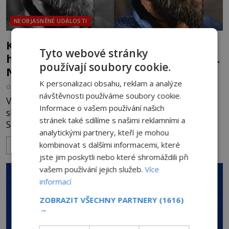
NEOBJASNĚNÉ UDÁLOSTI
Kletba Tamerlánovy hrobky: Otevřeli
Tyto webové stránky
hrob a za dva dny začala invaze do SSSR.
používají soubory cookie.
Náhoda, nebo varování?
K personalizaci obsahu, reklam a analýze
OD
HELENA STEJSKALOVÁ
4.8.2026
2.8TIS
návštěvnosti používáme soubory cookie.
V červnu 1941 sovětští vědci otevírají hrobku
Informace o vašem používání našich
slavného dobyvatele Tamerlána v uzbeckém
stránek také sdílíme s našimi reklamními a
Samarkandu. O dva dny později nacistické
analytickými partnery, kteří je mohou
Německo zahajuje operaci Barbarossa a napadá
kombinovat s dalšími informacemi, které
ZOBRAZIT VÍCE
Sovětský svaz. Shoda dat je natolik zarážející, že se
jste jim poskytli nebo které shromáždili při
rodí jedna z nejslavnějších „kleteb“ 20. století. Je
vašem používání jejich služeb.
Více
na legendě něco pravdy, nebo jde jen o fascinující
informací
souhru okolností? Když antropolog Michail
Gerasimov (1907-1970) a
ZOBRAZIT VŠECHNY PARTNERY
(1616)
→