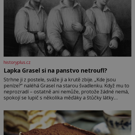
historyplus.cz
Lapka Grasel si na panstvo netroufl?
Strhne ji z postele, sváže ji a krutě zbije. „Kde jsou
peníze?“ naléhá Grasel na starou švadlenku. Když mu to
neprozradí – ostatně ani nemůže, protože žádné nemá,
spokojí se lupič s několika měďáky a štůčky látky.
Zraněná žena pár dní nato umírá. Je to muž nebývale
krutý. Jeho činy budí hrůzu ještě dlouho po jeho smrti