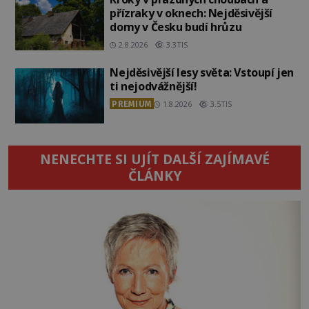
přízraky v oknech: Nejděsivější
domy v Česku budí hrůzu
2.8.2026
3.3TIS
Nejděsivější lesy světa: Vstoupí jen
ti nejodvážnější!
PREMIUM
1.8.2026
3.5TIS
NENECHTE SI UJÍT DALŠÍ ZAJÍMAVÉ
ČLÁNKY