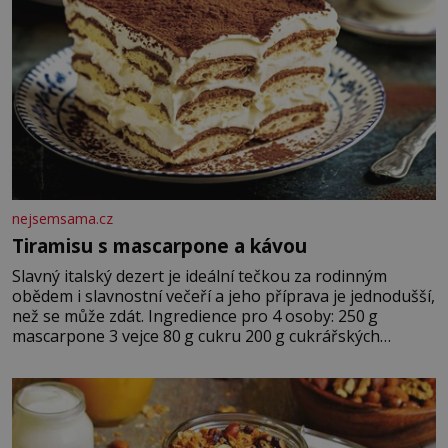
nejsemsama.cz
Tiramisu s mascarpone a kávou
Slavný italský dezert je ideální tečkou za rodinným
obědem i slavnostní večeří a jeho příprava je jednodušší,
než se může zdát. Ingredience pro 4 osoby: 250 g
mascarpone 3 vejce 80 g cukru 200 g cukrářských
piškotů 250 ml silné kávy 2 lžíce amaretta kakao na
posypání Postup: Oddělte žloutky od bílků. Žloutky
vyšlehejte s cukrem do světlé pěny a postupně do nich
vmíchejte mascarpone, aby vznikl hladký