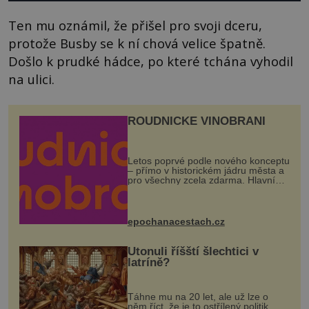
Ten mu oznámil, že přišel pro svoji dceru,
protože Busby se k ní chová velice špatně.
Došlo k prudké hádce, po které tchána vyhodil
na ulici.
ROUDNICKÉ VINOBRANÍ
Letos poprvé podle nového konceptu
– přímo v historickém jádru města a
pro všechny zcela zdarma. Hlavní
program se odehraje na Karlově a
Husově náměstí. Návštěvníci se
mohou těšit na víno, burčák, pes...
epochanacestach.cz
Utonuli říšští šlechtici v
latríně?
Táhne mu na 20 let, ale už lze o
něm říct, že je to ostřílený politik.