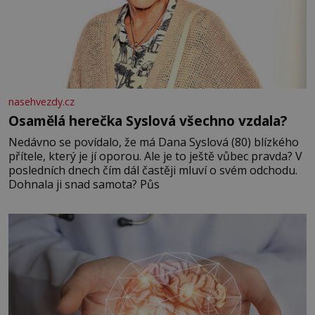
nasehvezdy.cz
Osamělá herečka Syslová všechno vzdala?
Nedávno se povídalo, že má Dana Syslová (80) blízkého
přítele, který je jí oporou. Ale je to ještě vůbec pravda? V
posledních dnech čím dál častěji mluví o svém odchodu.
Dohnala ji snad samota? Půs