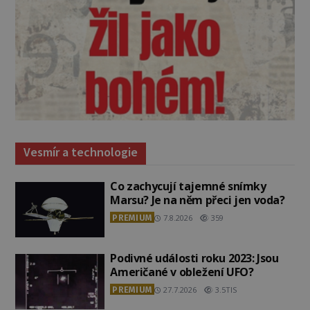
Vesmír a technologie
Co zachycují tajemné snímky
Marsu? Je na něm přeci jen voda?
PREMIUM
7.8.2026
359
Podivné události roku 2023: Jsou
Američané v obležení UFO?
PREMIUM
27.7.2026
3.5TIS