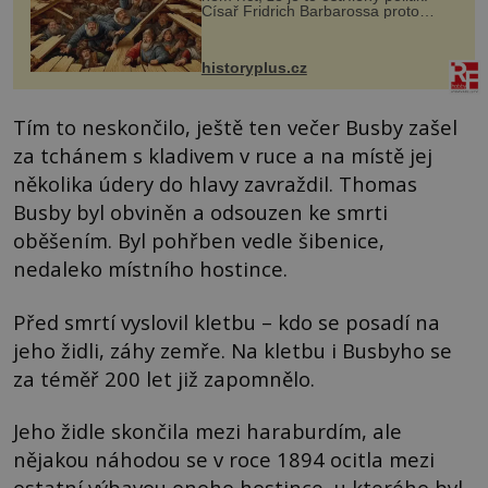
Císař Fridrich Barbarossa proto
posílá svého syna a dědice Jindřicha
VI. do Erfurtu, aby se stal
prostředníkem při řešení sporu m...
historyplus.cz
Tím to neskončilo, ještě ten večer Busby zašel
za tchánem s kladivem v ruce a na místě jej
několika údery do hlavy zavraždil. Thomas
Busby byl obviněn a odsouzen ke smrti
oběšením. Byl pohřben vedle šibenice,
nedaleko místního hostince.
Před smrtí vyslovil kletbu – kdo se posadí na
jeho židli, záhy zemře. Na kletbu i Busbyho se
za téměř 200 let již zapomnělo.
Jeho židle skončila mezi haraburdím, ale
nějakou náhodou se v roce 1894 ocitla mezi
ostatní výbavou onoho hostince, u kterého byl