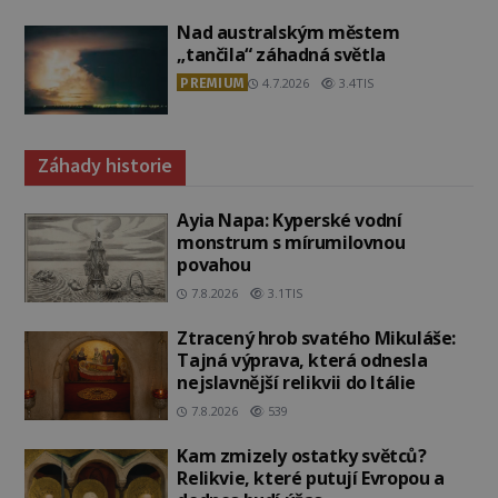
Nad australským městem
„tančila“ záhadná světla
PREMIUM
4.7.2026
3.4TIS
Záhady historie
Ayia Napa: Kyperské vodní
monstrum s mírumilovnou
povahou
7.8.2026
3.1TIS
Ztracený hrob svatého Mikuláše:
Tajná výprava, která odnesla
nejslavnější relikvii do Itálie
7.8.2026
539
Kam zmizely ostatky světců?
Relikvie, které putují Evropou a