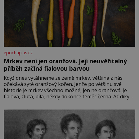
epochaplus.cz
Mrkev není jen oranžová. Její neuvěřitelný
příběh začíná fialovou barvou
Když dnes vytáhneme ze země mrkev, většina z nás
očekává sytě oranžový kořen. Jenže po většinu své
historie je mrkev všechno možné, jen ne oranžová. Je
fialová, žlutá, bílá, někdy dokonce téměř černá. Až díky
stovkám let pečlivého šlechtění se z ní stává zelenina,
bez které si českou zahradu ani nedokážeme představit.
Její příběh je