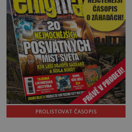
po téměř devíti stech letech není
PROLISTOVAT ČASOPIS