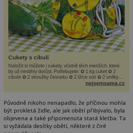
Cukety s cibulí
Naložit si můžete i cukety, včetně těch menších, které
by už nestihly dorůst. Potřebujete: ✿ 1 kg cuket ✿ 2
cibule ✿ 2 stroužky česneku ✿ 2 lžíce soli ✿ 2 snítky
kopru ✿ hrst petrželky Nálev: ✿ 400 m...
nejsemsama.cz
Původně nikoho nenapadlo, že příčinou mohla
být prokletá židle, ale jak obětí přibývalo, byla
objevena a také připomenuta stará kletba. Ta
si vyžádala desítky obětí, některé z čiré