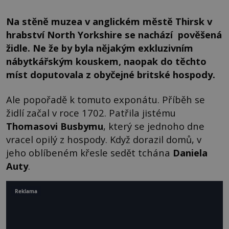
Na stěně muzea v anglickém městě Thirsk v
hrabství North Yorkshire se nachází pověšená
židle. Ne že by byla nějakým exkluzivním
nábytkářským kouskem, naopak do těchto
míst doputovala z obyčejné britské hospody.
Ale popořadě k tomuto exponátu. Příběh se
židlí začal v roce 1702. Patřila jistému
Thomasovi Busbymu
, který se jednoho dne
vracel opilý z hospody. Když dorazil domů, v
jeho oblíbeném křesle sedět tchána
Daniela
Auty
.
Reklama