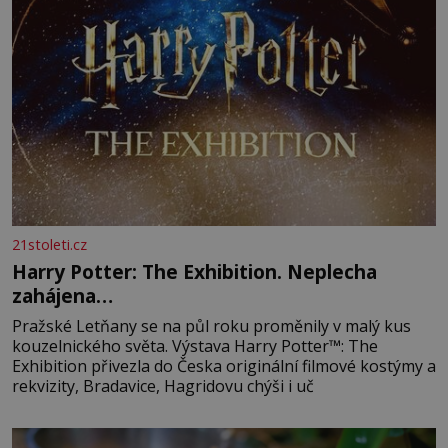
21stoleti.cz
Harry Potter: The Exhibition. Neplecha
zahájena…
Pražské Letňany se na půl roku proměnily v malý kus
kouzelnického světa. Výstava Harry Potter™: The
Exhibition přivezla do Česka originální filmové kostýmy a
rekvizity, Bradavice, Hagridovu chýši i uč